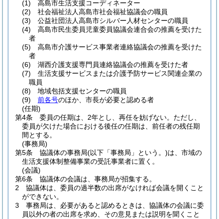
(1)
高島市生活支援コーディネーター
(2)
社会福祉法人高島市社会福祉協議会の職員
(3)
公益社団法人高島市シルバー人材センターの職員
(4)
高島市民生委員児童委員協議会連合会の推薦を受けた
者
(5)
高島市介護サービス事業者連絡協議会の推薦を受けた
者
(6)
湖西介護支援専門員連絡協議会の推薦を受けた者
(7)
生活支援サービスまたは介護予防サービス関連企業の
職員
(8)
地域包括支援センターの職員
(9)
前各号
のほか、市長が必要と認める者
(任期)
第4条
委員の任期は、2年とし、再任を妨げない。
ただし、
委員が欠けた場合における後任の任期は、前任者の残任期
間とする。
(事務局)
第5条
協議体の事務局
(以下「事務局」という。)
は、市域の
生活支援体制整備事業の受託事業者に置く。
(会議)
第6条
協議体の会議は、事務局が招集する。
2
協議体は、委員の過半数の出席がなければ会議を開くこと
ができない。
3
事務局は、必要があると認めるときは、協議体の会議に委
員以外の者の出席を求め、その意見または説明を聞くこと