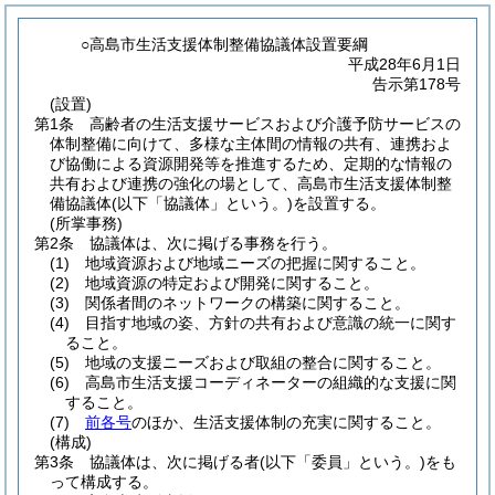
○高島市生活支援体制整備協議体設置要綱
平成28年6月1日
告示第178号
(設置)
第1条
高齢者の生活支援サービスおよび介護予防サービスの
体制整備に向けて、多様な主体間の情報の共有、連携およ
び協働による資源開発等を推進するため、定期的な情報の
共有および連携の強化の場として、高島市生活支援体制整
備協議体
(以下「協議体」という。)
を設置する。
(所掌事務)
第2条
協議体は、次に掲げる事務を行う。
(1)
地域資源および地域ニーズの把握に関すること。
(2)
地域資源の特定および開発に関すること。
(3)
関係者間のネットワークの構築に関すること。
(4)
目指す地域の姿、方針の共有および意識の統一に関す
ること。
(5)
地域の支援ニーズおよび取組の整合に関すること。
(6)
高島市生活支援コーディネーターの組織的な支援に関
すること。
(7)
前各号
のほか、生活支援体制の充実に関すること。
(構成)
第3条
協議体は、次に掲げる者
(以下「委員」という。)
をも
って構成する。