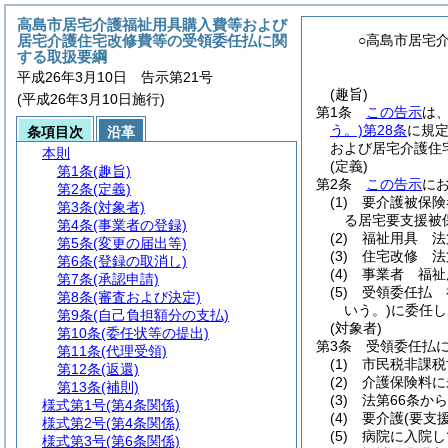
高島市居宅介護福祉用具購入費等および
居宅介護住宅改修費等の受領委任払に関
○高島市居宅
する取扱要綱
平成26年3月10日 告示第21号
(趣旨)
(平成26年3月10日施行)
第1条
この告示
は
う。)
第28条
に規
条項目次
沿革
および居宅介護住
本則
(定義)
第1条
(趣旨)
第2条
この告示
に
第2条
(定義)
(1)
要介護被保険
第3条
(対象者)
る居宅要支援被
第4条
(事業者の登録)
(2)
福祉用具 法
第5条
(変更の届出等)
(3)
住宅改修 法
第6条
(登録の取消し)
(4)
事業者 福祉
第7条
(承認申請)
(5)
受領委任払 
第8条
(審査および決定)
いう。)
に委任し
第9条
(自己負担額分の支払)
(対象者)
第10条
(委任状等の提出)
第3条
受領委任払
第11条
(代理受領)
(1)
市民税非課税
第12条
(返還)
(2)
介護保険料に
第13条
(補則)
(3)
法第66条か
様式第1号
(第4条関係)
(4)
要介護
(要支援
様式第2号
(第4条関係)
(5)
病院に入院し
様式第3号
(第6条関係)