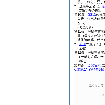
後、これらに要し
2
登録事業者は、
(委任状等の提出)
第10条
第8条
の規
入費・住宅改修費
ない。
(代理受領)
第11条
登録事業者
具の購入または住
被保険者等に代わ
2
前項
の規定によ
(返還)
第12条
登録事業者
は一部を返還させ
(補則)
第13条
この告示
に
様式第1号
(第4条関係