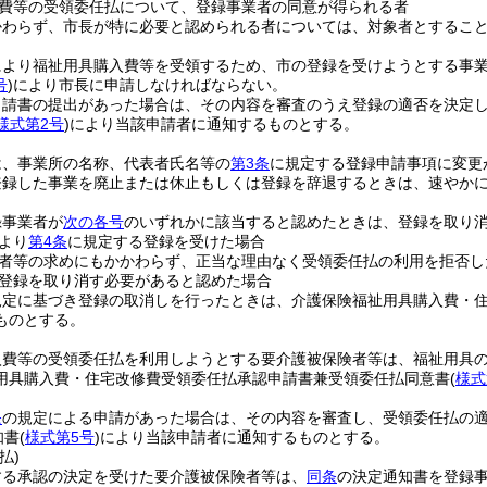
費等の受領委任払について、登録事業者の同意が得られる者
かわらず、市長が特に必要と認められる者については、対象者とするこ
により福祉用具購入費等を受領するため、市の登録を受けようとする事
号
)
により市長に申請しなければならない。
申請書の提出があった場合は、その内容を審査のうえ登録の適否を決定
様式第2号
)
により当該申請者に通知するものとする。
は、事業所の名称、代表者氏名等の
第3条
に規定する登録申請事項に変更
登録した事業を廃止または休止もしくは登録を辞退するときは、速やか
録事業者が
次の各号
のいずれかに該当すると認めたときは、登録を取り
より
第4条
に規定する登録を受けた場合
者等の求めにもかかわらず、正当な理由なく受領委任払の利用を拒否し
登録を取り消す必要があると認めた場合
規定に基づき登録の取消しを行ったときは、介護保険福祉用具購入費・
ものとする。
入費等の受領委任払を利用しようとする要介護被保険者等は、福祉用具
用具購入費・住宅改修費受領委任払承認申請書兼受領委任払同意書
(
様式
条
の規定による申請があった場合は、その内容を審査し、受領委任払の
知書
(
様式第5号
)
により当該申請者に通知するものとする。
払)
する承認の決定を受けた要介護被保険者等は、
同条
の決定通知書を登録