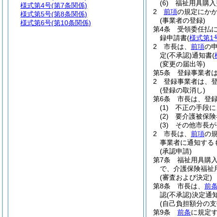
(6)
福祉用具購入
様式第4号
(第7条関係)
2
前項
の規定にか
様式第5号
(第8条関係)
(事業者の登録)
様式第6号
(第10条関係)
第4条
受領委任払
録申請書
(
様式第1
2
市長は、
前項
の
定
(不承認)
通知書
(
(変更の届出等)
第5条
登録事業者
2
登録事業者は、
(登録の取消し)
第6条
市長は、登
(1)
不正の手段に
(2)
要介護被保険
(3)
その他市長が
2
市長は、
前項
の
事業者に通知する
(承認申請)
第7条
福祉用具購
で、介護保険福祉
(審査および決定)
第8条
市長は、
前
認
(不承認)
決定通
(自己負担額分の支
第9条
前条
に規定