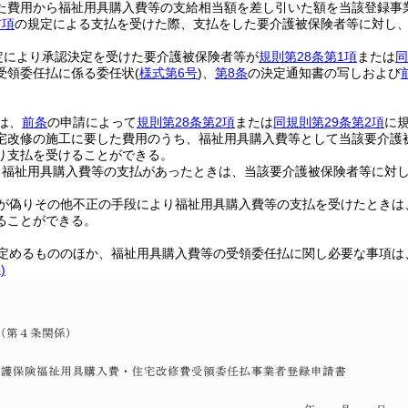
た費用から福祉用具購入費等の支給相当額を差し引いた額を当該登録事
前項
の規定による支払を受けた際、支払をした要介護被保険者等に対し
定により承認決定を受けた要介護被保険者等が
規則第28条第1項
または
同
受領委任払に係る委任状
(
様式第6号
)
、
第8条
の決定通知書の写しおよび
は、
前条
の申請によって
規則第28条第2項
または
同規則第29条第2項
に
宅改修の施工に要した費用のうち、福祉用具購入費等として当該要介護
り支払を受けることができる。
り福祉用具購入費等の支払があったときは、当該要介護被保険者等に対
が偽りその他不正の手段により福祉用具購入費等の支払を受けたときは
ることができる。
定めるもののほか、福祉用具購入費等の受領委任払に関し必要な事項は
)