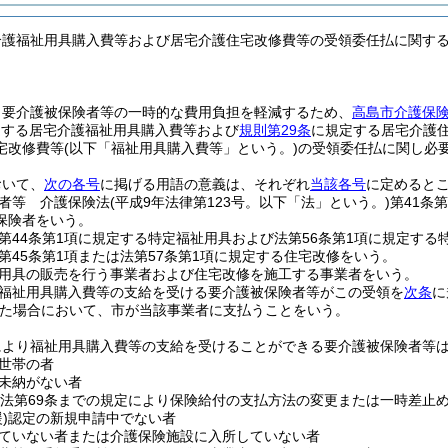
介護福祉用具購入費等および居宅介護住宅改修費等の受領委任払に関す
、要介護被保険者等の一時的な費用負担を軽減するため、
高島市介護保
定する居宅介護福祉用具購入費等および
規則第29条
に規定する居宅介護
宅改修費等
(以下「福祉用具購入費等」という。)
の受領委任払に関し必
おいて、
次の各号
に掲げる用語の意義は、それぞれ
当該各号
に定めると
者等 介護保険法
(平成9年法律第123号。以下「法」という。)
第41条
保険者をいう。
第44条第1項に規定する特定福祉用具および法第56条第1項に規定する
第45条第1項または法第57条第1項に規定する住宅改修をいう。
用具の販売を行う事業者および住宅改修を施工する事業者をいう。
福祉用具購入費等の支給を受ける要介護被保険者等がこの受領を
次条
に
た場合において、市が当該事業者に支払うことをいう。
により福祉用具購入費等の支給を受けることができる要介護被保険者等
世帯の者
未納がない者
ら法第69条までの規定により保険給付の支払方法の変更または一時差止
)
認定の新規申請中でない者
ていない者または介護保険施設に入所していない者