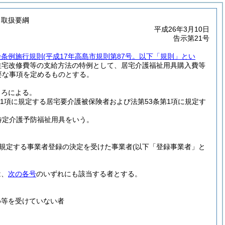
る取扱要綱
平成26年3月10日
告示第21号
険条例施行規則
(平成17年高島市規則第87号。以下「規則」とい
住宅改修費等の支給方法の特例として、居宅介護福祉用具購入費等
要な事項を定めるものとする。
ころによる。
第1項に規定する居宅要介護被保険者および法第53条第1項に規定す
特定介護予防福祉用具をいう。
規定する事業者登録の決定を受けた事業者
(以下「登録事業者」と
は、
次の各号
のいずれにも該当する者とする。
め等を受けていない者