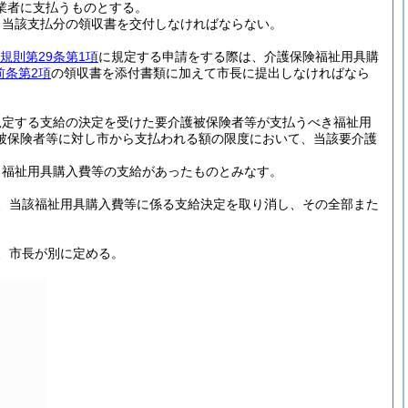
業者に支払うものとする。
、当該支払分の領収書を交付しなければならない。
規則第29条第1項
に規定する申請をする際は、介護保険福祉用具購
前条第2項
の領収書を添付書類に加えて市長に提出しなければなら
規定する支給の決定を受けた要介護被保険者等が支払うべき福祉用
被保険者等に対し市から支払われる額の限度において、当該要介護
し福祉用具購入費等の支給があったものとみなす。
、当該福祉用具購入費等に係る支給決定を取り消し、その全部また
、市長が別に定める。