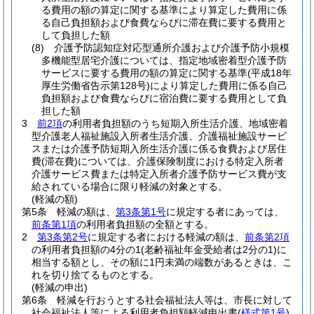
る費用の額の算定に関する基準により算定した費用に係
る自己負担額および食費ならびに滞在費に要する費用と
して負担した額
(8)
介護予防認知症対応型通所介護および介護予防小規模
多機能型居宅介護については、指定地域密着型介護予防
サービスに要する費用の額の算定に関する基準
(平成18年
厚生労働省告示第128号)
により算定した費用に係る自己
負担額および食費ならびに宿泊費に要する費用として負
担した額
3
前2項
の利用者負担額のうち短期入所生活介護、地域密着
型介護老人福祉施設入所者生活介護、介護福祉施設サービ
スまたは介護予防短期入所生活介護に係る食費および居住
費
(滞在費)
については、介護保険制度における特定入所者
介護サービス費または特定入所者介護予防サービス費が支
給されている場合に限り軽減の対象とする。
(軽減の額)
第5条
軽減の額は、
第3条第1号
に規定する者にあっては、
前条第1項
の利用者負担額の全額とする。
2
第3条第2号
に規定する者における軽減の額は、
前条第2項
の利用者負担額の4分の1
(老齢福祉年金受給者は2分の1)
に
相当する額とし、その額に1円未満の端数があるときは、こ
れを切り捨てるものとする。
(軽減の申出)
第6条
軽減を行おうとする社会福祉法人等は、市長に対して
社会福祉法人等による利用者負担額軽減申出書
(
様式第1号
)