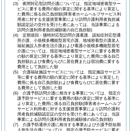
(3)
夜間対応型訪問介護については、指定地域密着型サー
ビスに要する費用の額の算定に関する基準により算定し
た費用に係る自己負担額
(障害者ホームヘルプサービス利
用者に対する支援措置事業により訪問介護利用者負担減
額認定証の交付を受けた者にあっては、当該事業による
訪問介護利用者負担減額後の自己負担額)
(4)
定期巡回・随時対応型訪問介護看護、認知症対応型通
所介護、小規模多機能型居宅介護、地域密着型介護老人
福祉施設入所者生活介護および看護小規模多機能型居宅
介護については、指定地域密着型サービスに要する費用
の額の算定に関する基準により算定した費用に係る自己
負担額および食費ならびに居住費または宿泊費に要する
費用として負担した額
(5)
介護福祉施設サービスについては、指定施設サービス
等に要する費用の額の算定に関する基準により算定した
費用に係る自己負担額および食費ならびに居住費に要す
る費用として負担した額
(6)
介護予防訪問介護に相当する事業については、指定介
護予防サービスに要する費用の額の算定に関する基準に
より算定した費用に係る自己負担額
(障害者ホームヘルプ
サービス利用者に対する支援措置事業により訪問介護利
用者負担減額認定証の交付を受けた者にあっては、当該
事業による訪問介護利用者負担減額後の自己負担額)
(7)
介護予防通所介護に相当する事業および介護予防短期
入所生活介護については、指定介護予防サービスに要す