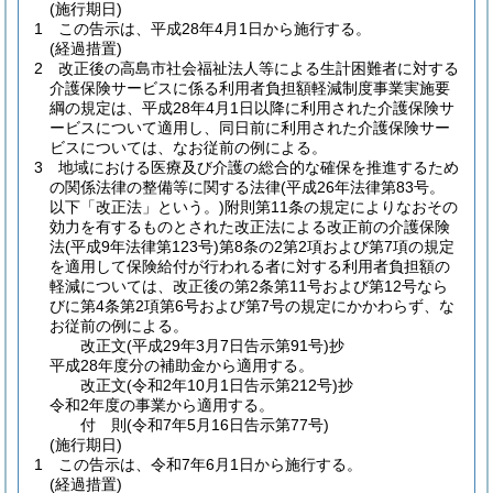
(施行期日)
1
この告示は、平成28年4月1日から施行する。
(経過措置)
2
改正後の高島市社会福祉法人等による生計困難者に対する
介護保険サービスに係る利用者負担額軽減制度事業実施要
綱の規定は、平成28年4月1日以降に利用された介護保険サ
ービスについて適用し、同日前に利用された介護保険サー
ビスについては、なお従前の例による。
3
地域における医療及び介護の総合的な確保を推進するため
の関係法律の整備等に関する法律
(平成26年法律第83号。
以下「改正法」という。)
附則第11条の規定によりなおその
効力を有するものとされた改正法による改正前の介護保険
法
(平成9年法律第123号)
第8条の2第2項および第7項の規定
を適用して保険給付が行われる者に対する利用者負担額の
軽減については、改正後の第2条第11号および第12号なら
びに第4条第2項第6号および第7号の規定にかかわらず、な
お従前の例による。
改正文
(平成29年3月7日
告示第91号)
抄
平成28年度分の補助金から適用する。
改正文
(令和2年10月1日
告示第212号)
抄
令和2年度の事業から適用する。
付
則
(令和7年5月16日
告示第77号)
(施行期日)
1
この告示は、令和7年6月1日から施行する。
(経過措置)