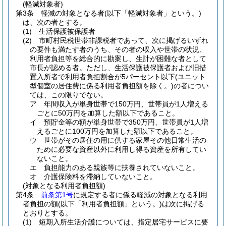
(軽減対象者)
第3条
軽減の対象となる者
(以下「軽減対象者」という。)
は、次の者とする。
(1)
生活保護被保護者
(2)
市町村民税世帯非課税者であって、次に掲げるいずれ
の要件も満たす者のうち、その者の収入や世帯の状況、
利用者負担等を総合的に勘案し、生計が困難な者として
市長が認める者。
ただし、生活保護被保護者および旧措
置入所者で利用者負担割合が5パーセント以下
(ユニット
型個室の居住費に係る利用者負担額を除く。)
の者につい
ては、この限りでない。
ア
年間収入が単身世帯で150万円、世帯員が1人増える
ごとに50万円を加算した額以下であること。
イ
預貯金等の額が単身世帯で350万円、世帯員が1人増
えるごとに100万円を加算した額以下であること。
ウ
世帯がその居住の用に供する家屋その他日常生活の
ために必要な資産以外に利用し得る資産を所有してい
ないこと。
エ
負担能力のある親族等に扶養されていないこと。
オ
介護保険料を滞納していないこと。
(対象となる利用者負担額)
第4条
前条第1号
に規定する者に係る軽減の対象となる利用
者負担の額
(以下「利用者負担額」という。)
は次に掲げる
とおりとする。
(1)
短期入所生活介護については、指定居宅サービスに要