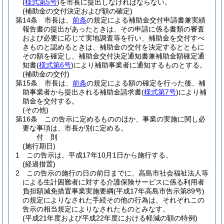
(
様式第5号
)
を市長に提出しなければならない。
(補助金の交付決定および額の確定)
第14条
市長は、
前条
の規定による補助金交付申請書兼実績
報告書の提出があったときは、その申請に係る書類の審査
および必要に応じて実地調査等を行い、補助金を交付すべ
きものと認めるときは、補助金の交付を決定するとともに
その額を確定し、補助金交付決定通知書兼補助金額確定通
知書
(
様式第6号
)
により補助事業者に通知するものとする。
(補助金の交付)
第15条
市長は、
前条
の規定による額の確定を行った後、補
助事業者から提出される補助金請求書
(
様式第7号
)
により補
助金を交付する。
(その他)
第16条
この告示に定めるもののほか、事業の実施に関し必
要な事項は、市長が別に定める。
付
則
(施行期日)
1
この告示は、平成17年10月1日から施行する。
(経過措置)
2
この告示の施行の日の前日までに、高島市社会福祉法人等
による生計困難者に対する介護保険サービスに係る利用者
負担額減免措置事業実施要綱
(平成17年高島市告示第89号)
の規定によりなされた手続その他の行為は、それぞれこの
告示の相当規定によりなされたものとみなす。
(平成21年度および平成22年度における軽減の額の特例)