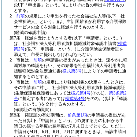
(以下「申出書」という。)
によりその旨の申出を行うもの
とする。
2
前項
の規定により申出を行った社会福祉法人等
(以下「社
会福祉法人」という。)
は、生計困難者が利用する介護保険
サービスの全てを対象に軽減を行うものとする。
(軽減の確認申請)
第7条
軽減を受けようとする者
(以下「申請者」という。)
は、社会福祉法人等利用者負担額軽減対象確認申請書
(
様式
第2号
)
(以下「申請書」という。)
に介護保険被保険者証を
添えて、市長に提出しなければならない。
2
市長は、
前項
の申請書の提出があったときは、速やかに軽
減対象の確認を行い、その結果を社会福祉法人等利用者負
担額軽減対象決定通知書
(
様式第3号
)
によりその申請者に通
知するものとする。
3
市長は、
前項
の規定により軽減対象の決定をしたときは、
その申請者に対し、社会福祉法人等利用者負担軽減確認証
(生活保護被保護者にあっては
様式第4号
(その1)
。
第3条第2
号
に規定する者にあっては
様式第4号
(その2)
。)
(以下「確認
証」という。)
を交付するものとする。
(確認証の有効期間)
第8条
確認証の有効期間は、
前条第1項
の申請書の提出があ
った日
(以下「申請日」という。)
の属する月の初日から申
請日の属する年度の翌年度の7月末日までとする。
ただし、
申請日が4月、5月、6月、7月に属するときは、当該申請日