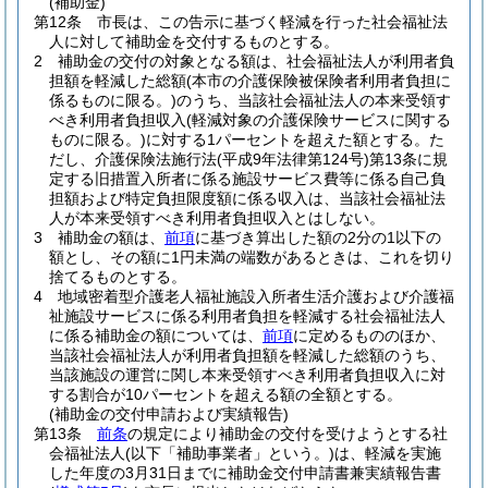
(補助金)
第12条
市長は、この告示に基づく軽減を行った社会福祉法
人に対して補助金を交付するものとする。
2
補助金の交付の対象となる額は、社会福祉法人が利用者負
担額を軽減した総額
(本市の介護保険被保険者利用者負担に
係るものに限る。)
のうち、当該社会福祉法人の本来受領す
べき利用者負担収入
(軽減対象の介護保険サービスに関する
ものに限る。)
に対する1パーセントを超えた額とする。
た
だし、介護保険法施行法
(平成9年法律第124号)
第13条に規
定する旧措置入所者に係る施設サービス費等に係る自己負
担額および特定負担限度額に係る収入は、当該社会福祉法
人が本来受領すべき利用者負担収入とはしない。
3
補助金の額は、
前項
に基づき算出した額の2分の1以下の
額とし、その額に1円未満の端数があるときは、これを切り
捨てるものとする。
4
地域密着型介護老人福祉施設入所者生活介護および介護福
祉施設サービスに係る利用者負担を軽減する社会福祉法人
に係る補助金の額については、
前項
に定めるもののほか、
当該社会福祉法人が利用者負担額を軽減した総額のうち、
当該施設の運営に関し本来受領すべき利用者負担収入に対
する割合が10パーセントを超える額の全額とする。
(補助金の交付申請および実績報告)
第13条
前条
の規定により補助金の交付を受けようとする社
会福祉法人
(以下「補助事業者」という。)
は、軽減を実施
した年度の3月31日までに補助金交付申請書兼実績報告書