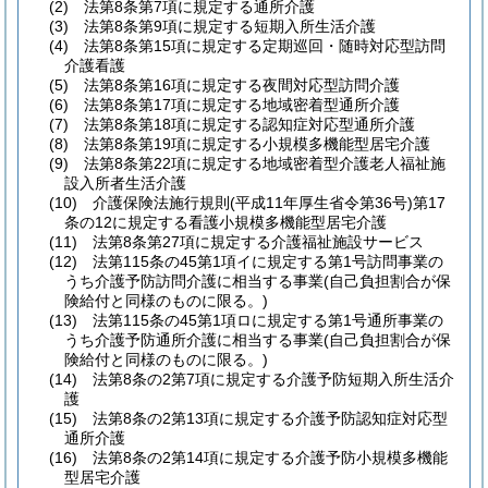
(2)
法第8条第7項に規定する通所介護
(3)
法第8条第9項に規定する短期入所生活介護
(4)
法第8条第15項に規定する定期巡回・随時対応型訪問
介護看護
(5)
法第8条第16項に規定する夜間対応型訪問介護
(6)
法第8条第17項に規定する地域密着型通所介護
(7)
法第8条第18項に規定する認知症対応型通所介護
(8)
法第8条第19項に規定する小規模多機能型居宅介護
(9)
法第8条第22項に規定する地域密着型介護老人福祉施
設入所者生活介護
(10)
介護保険法施行規則
(平成11年厚生省令第36号)
第17
条の12に規定する看護小規模多機能型居宅介護
(11)
法第8条第27項に規定する介護福祉施設サービス
(12)
法第115条の45第1項イに規定する第1号訪問事業の
うち介護予防訪問介護に相当する事業
(自己負担割合が保
険給付と同様のものに限る。)
(13)
法第115条の45第1項ロに規定する第1号通所事業の
うち介護予防通所介護に相当する事業
(自己負担割合が保
険給付と同様のものに限る。)
(14)
法第8条の2第7項に規定する介護予防短期入所生活介
護
(15)
法第8条の2第13項に規定する介護予防認知症対応型
通所介護
(16)
法第8条の2第14項に規定する介護予防小規模多機能
型居宅介護