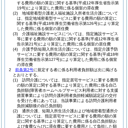
する費用の額の算定に関する基準
(平成12年厚生省告示第
19号)
により算定した費用に係る個室の滞在費
(2)
地域密着型介護老人福祉施設入所者生活介護について
は、指定地域密着型サービスに要する費用の額の算定に
関する基準
(平成18年厚生労働省告示第126号)
により算定
した費用に係る個室の居住費
(3)
介護福祉施設サービスについては、指定施設サービス
等に要する費用の額の算定に関する基準
(平成12年厚生省
告示第21号)
により算定した費用に係る個室の居住費
(4)
介護予防短期入所生活介護については、指定介護予防
サービスに要する費用の額の算定に関する基準
(平成18年
厚生労働省告示第127号)
により算定した費用に係る個室
の滞在費
2
前条第2号
に規定する者に係る利用者負担額は次に掲げる
とおりとする。
(1)
訪問介護については、指定居宅サービスに要する費用
の額の算定に関する基準により算定した費用に係る自己
負担額
(障害者ホームヘルプサービス利用者に対する支援
措置事業により訪問介護利用者負担軽減額認定証の交付
を受けた者にあっては、当該事業による訪問介護利用者
負担減額後の自己負担額)
(2)
通所介護、短期入所生活介護および地域密着型通所介
護については、指定居宅サービスに要する費用の額の算
定に関する基準により算定した費用に係る自己負担額お
よび食費ならびに滞在費に要する費用として負担した額