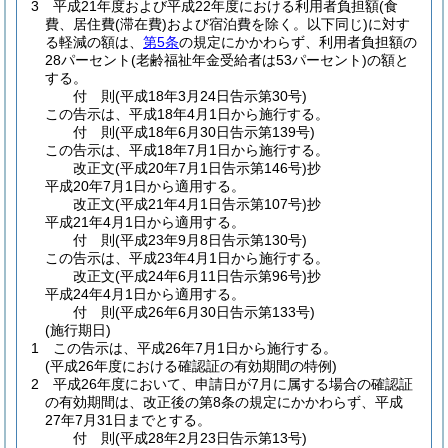
3
平成21年度および平成22年度における利用者負担額
(食
費、居住費
(滞在費)
および宿泊費を除く。以下同じ)
に対す
る軽減の額は、
第5条
の規定にかかわらず、利用者負担額の
28パーセント
(老齢福祉年金受給者は53パーセント)
の額と
する。
付
則
(平成18年3月24日
告示第30号)
この告示は、平成18年4月1日から施行する。
付
則
(平成18年6月30日
告示第139号)
この告示は、平成18年7月1日から施行する。
改正文
(平成20年7月1日
告示第146号)
抄
平成20年7月1日から適用する。
改正文
(平成21年4月1日
告示第107号)
抄
平成21年4月1日から適用する。
付
則
(平成23年9月8日
告示第130号)
この告示は、平成23年4月1日から施行する。
改正文
(平成24年6月11日
告示第96号)
抄
平成24年4月1日から適用する。
付
則
(平成26年6月30日
告示第133号)
(施行期日)
1
この告示は、平成26年7月1日から施行する。
(平成26年度における確認証の有効期間の特例)
2
平成26年度において、申請日が7月に属する場合の確認証
の有効期間は、改正後の第8条の規定にかかわらず、平成
27年7月31日までとする。
付
則
(平成28年2月23日
告示第13号)