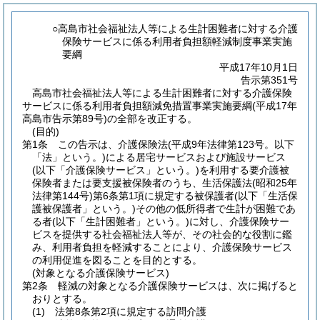
○高島市社会福祉法人等による生計困難者に対する介護
保険サービスに係る利用者負担額軽減制度事業実施
要綱
平成17年10月1日
告示第351号
高島市社会福祉法人等による生計困難者に対する介護保険
サービスに係る利用者負担額減免措置事業実施要綱(平成17年
高島市告示第89号)の全部を改正する。
(目的)
第1条
この告示は、介護保険法
(平成9年法律第123号。以下
「法」という。)
による居宅サービスおよび施設サービス
(以下「介護保険サービス」という。)
を利用する要介護被
保険者または要支援被保険者のうち、生活保護法
(昭和25年
法律第144号)
第6条第1項に規定する被保護者
(以下「生活保
護被保護者」という。)
その他の低所得者で生計が困難であ
る者
(以下「生計困難者」という。)
に対し、介護保険サー
ビスを提供する社会福祉法人等が、その社会的な役割に鑑
み、利用者負担を軽減することにより、介護保険サービス
の利用促進を図ることを目的とする。
(対象となる介護保険サービス)
第2条
軽減の対象となる介護保険サービスは、次に掲げると
おりとする。
(1)
法第8条第2項に規定する訪問介護