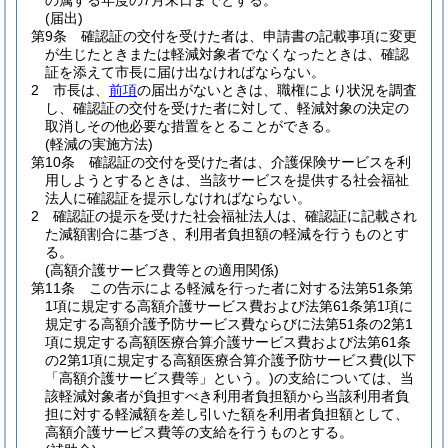
の属する年度の7月末日までとする。
(届出)
第9条
確認証の交付を受けた者は、申請書の記載事項に変更
が生じたときまたは軽減対象者でなくなったときは、確認
証を添えて市長に届け出なければならない。
2
市長は、
前項
の届出がないときは、職権により状況を調査
し、確認証の交付を受けた者に対して、軽減対象の決定の
取消しその他必要な措置をとることができる。
(軽減の実施方法)
第10条
確認証の交付を受けた者は、介護保険サービスを利
用しようとするときは、当該サービスを提供する社会福祉
法人に確認証を提示しなければならない。
2
確認証の提示を受けた社会福祉法人は、確認証に記載され
た減額割合に基づき、利用者負担額の軽減を行うものとす
る。
(高額介護サービス費等との適用関係)
第11条
この告示による軽減を行った者に対する法第51条第
1項に規定する高額介護サービス費および法第61条第1項に
規定する高額介護予防サービス費ならびに法第51条の2第1
項に規定する高額医療合算介護サービス費および法第61条
の2第1項に規定する高額医療合算介護予防サービス費
(以下
「高額介護サービス費等」という。)
の支給については、当
該軽減対象者が負担すべき利用者負担額から当該利用者負
担に対する軽減額を差し引いた額を利用者負担額として、
高額介護サービス費等の支給を行うものとする。