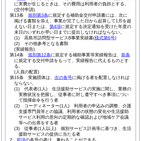
に実費が生じるときは、その費用は利用者の負担とする。
(交付申請)
第13条
規則第3条
に規定する補助金交付申請書には、次に
掲げる書類を添え、事業が完了した日から起算して1月を超
えない日または、
第4項
に規定する決定通知を受けた年度の
末日のいずれか早い日までに提出しなければならない。
(1)
高島市訪問型サービスB事業実績書
(
様式第6号
)
(2)
その他参考となる書類
(実績報告)
第14条
規則第12条
に規定する補助事業等実績報告は、
前条
に規定する交付申請をもって、実績報告に代えるものとす
る。
(人員の配置)
第15条
実施団体は、
次の各号
に掲げる者を配置しなければ
ならない。
(1)
代表者
(1人)
生活援助サービスの実施に関し、業務の
実務状況を把握し、従事者に対し遵守すべき事項につい
て指揮命令を行う者
(2)
コーディネーター
(1人)
利用者の申込みの調整、介護
支援専門員等との協議、利用者の状態の変化や生活援助
サービス利用の意向の定期的な確認および地域ケア会議
等への出席をする者
(3)
従事者
(1人以上)
個別サービス計画等に基づき、生活
援助サービスの提供に当たる者
2
前項
の各号の者は、兼ねることができる。