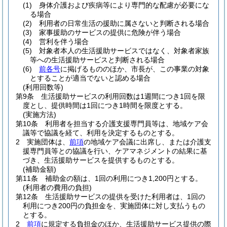
(1)
身体介護および疾病等により専門的な配慮が必要にな
る場合
(2)
利用者の日常生活の援助に属さないと判断される場合
(3)
家事援助のサービスの提供に危険が伴う場合
(4)
営利を伴う場合
(5)
対象者本人の生活援助サービスではなく、対象者家族
等への生活援助サービスと判断される場合
(6)
前各号
に掲げるもののほか、市長が、この事業の対象
とすることが適当でないと認める場合
(利用回数等)
第9条
生活援助サービスの利用回数は1週間につき1回を限
度とし、提供時間は1回につき1時間を限度とする。
(実施方法)
第10条
利用者を担当する介護支援専門員等は、地域ケア会
議等で協議を経て、利用を決定するものとする。
2
実施団体は、
前項
の地域ケア会議に出席し、または介護支
援専門員等との協議を行い、ケアマネジメントの結果に基
づき、生活援助サービスを提供するものとする。
(補助金額)
第11条
補助金の額は、1回の利用につき1,200円とする。
(利用者の費用の負担)
第12条
生活援助サービスの提供を受けた利用者は、1回の
利用につき200円の負担金を、実施団体に対し支払うもの
とする。
2
前項
に規定する負担金のほか、生活援助サービス提供の際