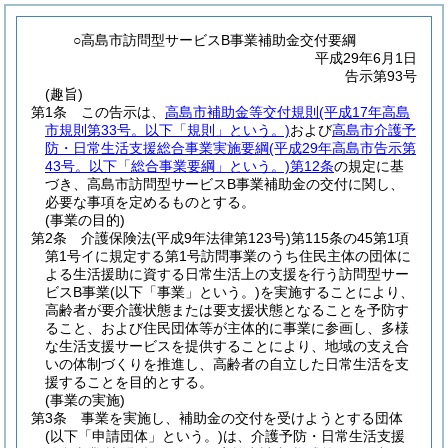
○高島市訪問型サービスB事業補助金交付要綱
平成29年6月1日
告示第93号
(趣旨)
第1条
この告示は、
高島市補助金等交付規則
(平成17年高島
市規則第33号。以下「規則」という。)
および
高島市介護予
防・日常生活支援総合事業実施要綱
(平成29年高島市告示第
43号。以下「総合事業要綱」という。)
第12条
の規定に基
づき、高島市訪問型サービスB事業補助金の交付に関し、
必要な事項を定めるものとする。
(事業の目的)
第2条
介護保険法
(平成9年法律第123号)
第115条の45第1項
第1号イに規定する第1号訪問事業のうち住民主体の団体に
よる生活援助に資する日常生活上の支援を行う訪問型サー
ビスB事業
(以下「事業」という。)
を実施することにより、
高齢者が要介護状態または要支援状態となることを予防す
ること、および住民団体等が主体的に事業に参画し、多様
な生活支援サービスを提供することにより、地域の支え合
いの体制づくりを推進し、高齢者の自立した日常生活を支
援することを目的とする。
(事業の実施)
第3条
事業を実施し、補助金の交付を受けようとする団体
(以下「申請団体」という。)
は、介護予防・日常生活支援