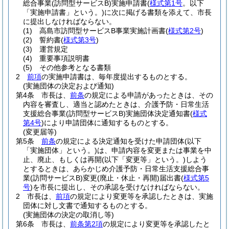
総合事業
(訪問型サービスB)
実施申請書
(
様式第1号
。以下
「実施申請書」という。)
に次に掲げる書類を添えて、市長
に提出しなければならない。
(1)
高島市訪問型サービスB事業実施計画書
(
様式第2号
)
(2)
誓約書
(
様式第3号
)
(3)
運営規定
(4)
重要事項説明書
(5)
その他参考となる書類
2
前項
の実施申請書は、毎年度提出するものとする。
(実施団体の決定および通知)
第4条
市長は、
前条
の規定による申請があったときは、その
内容を審査し、適当と認めたときは、介護予防・日常生活
支援総合事業
(訪問型サービスB)
実施団体決定通知書
(
様式
第4号
)
により申請団体に通知するものとする。
(変更届等)
第5条
前条
の規定による決定通知を受けた申請団体
(以下
「実施団体」という。)
は、申請内容を変更または事業を中
止、廃止、もしくは再開
(以下「変更等」という。)
しよう
とするときは、あらかじめ介護予防・日常生活支援総合事
業
(訪問サービスB)
変更
(廃止・休止・再開)
届出書
(
様式第5
号
)
を市長に提出し、その承認を受けなければならない。
2
市長は、
前項
の規定により変更等を承認したときは、実施
団体に対し文書で通知するものとする。
(実施団体の決定の取消し等)
第6条
市長は、
前条第2項
の規定により変更等を承認したと