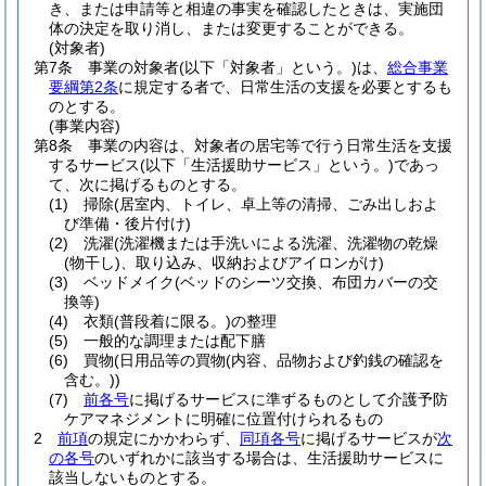
き、または申請等と相違の事実を確認したときは、実施団
体の決定を取り消し、または変更することができる。
(対象者)
第7条
事業の対象者
(以下「対象者」という。)
は、
総合事業
要綱第2条
に規定する者で、日常生活の支援を必要とするも
のとする。
(事業内容)
第8条
事業の内容は、対象者の居宅等で行う日常生活を支援
するサービス
(以下「生活援助サービス」という。)
であっ
て、次に掲げるものとする。
(1)
掃除
(居室内、トイレ、卓上等の清掃、ごみ出しおよ
び準備・後片付け)
(2)
洗濯
(洗濯機または手洗いによる洗濯、洗濯物の乾燥
(物干し)
、取り込み、収納およびアイロンがけ)
(3)
ベッドメイク
(ベッドのシーツ交換、布団カバーの交
換等)
(4)
衣類
(普段着に限る。)
の整理
(5)
一般的な調理または配下膳
(6)
買物
(日用品等の買物
(内容、品物および釣銭の確認を
含む。)
)
(7)
前各号
に掲げるサービスに準ずるものとして介護予防
ケアマネジメントに明確に位置付けられるもの
2
前項
の規定にかかわらず、
同項各号
に掲げるサービスが
次
の各号
のいずれかに該当する場合は、生活援助サービスに
該当しないものとする。