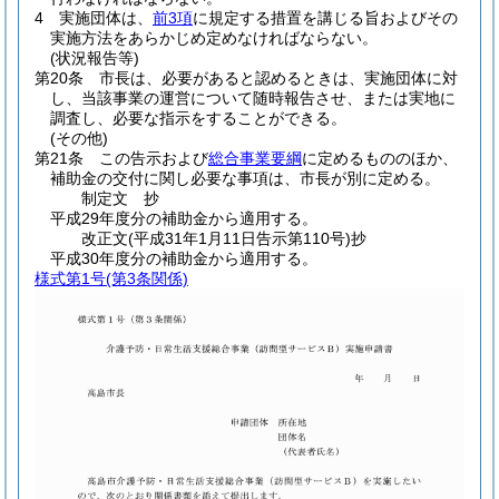
4
実施団体は、
前3項
に規定する措置を講じる旨およびその
実施方法をあらかじめ定めなければならない。
(状況報告等)
第20条
市長は、必要があると認めるときは、実施団体に対
し、当該事業の運営について随時報告させ、または実地に
調査し、必要な指示をすることができる。
(その他)
第21条
この告示および
総合事業要綱
に定めるもののほか、
補助金の交付に関し必要な事項は、市長が別に定める。
制定文
抄
平成29年度分の補助金から適用する。
改正文
(平成31年1月11日
告示第110号)
抄
平成30年度分の補助金から適用する。
様式第1号
(第3条関係)