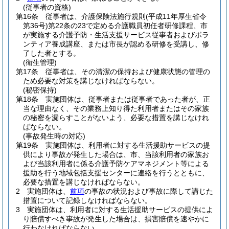
(従事者の資格)
第16条
従事者は、介護保険法施行規則
(平成11年厚生省令
第36号)
第22条の23で定める介護職員初任者研修課程、市
が実施する介護予防・生活支援サービス従事者およびボラ
ンティア養成講座、または市長が認める研修を受講し、修
了した者とする。
(衛生管理)
第17条
従事者は、その清潔の保持および健康状態の管理の
ため必要な対策を講じなければならない。
(秘密保持)
第18条
実施団体は、従事者または従事者であった者が、正
当な理由なく、その業務上知り得た利用者またはその家族
の秘密を漏らすことがないよう、必要な措置を講じなけれ
ばならない。
(事故発生時の対応)
第19条
実施団体は、利用者に対する生活援助サービスの提
供により事故が発生した場合は、市、当該利用者の家族お
よび当該利用者に係る介護予防ケアマネジメント等による
援助を行う地域包括支援センターに連絡を行うとともに、
必要な措置を講じなければならない。
2
実施団体は、
前項
の事故の状況および事故に際して講じた
措置について記録しなければならない。
3
実施団体は、利用者に対する生活援助サービスの提供によ
り賠償すべき事故が発生した場合は、損害賠償を速やかに
行わなければならない。