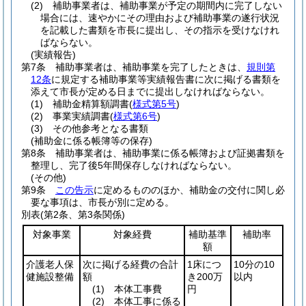
(2)
補助事業者は、補助事業が予定の期間内に完了しない
場合には、速やかにその理由および補助事業の遂行状況
を記載した書類を市長に提出し、その指示を受けなけれ
ばならない。
(実績報告)
第7条
補助事業者は、補助事業を完了したときは、
規則第
12条
に規定する補助事業等実績報告書に次に掲げる書類を
添えて市長が定める日までに提出しなければならない。
(1)
補助金精算額調書
(
様式第5号
)
(2)
事業実績調書
(
様式第6号
)
(3)
その他参考となる書類
(補助金に係る帳簿等の保存)
第8条
補助事業者は、補助事業に係る帳簿および証拠書類を
整理し、完了後5年間保存しなければならない。
(その他)
第9条
この告示
に定めるもののほか、補助金の交付に関し必
要な事項は、市長が別に定める。
別表
(第2条、第3条関係)
対象事業
対象経費
補助基準
補助率
額
介護老人保
次に掲げる経費の合計
1床につ
10分の10
健施設整備
額
き200万
以内
(1)
本体工事費
円
(2)
本体工事に係る