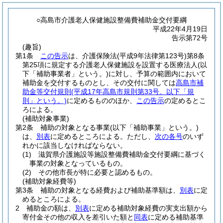
○高島市介護老人保健施設整備費補助金交付要綱
平成22年4月19日
告示第72号
(趣旨)
第1条
この告示
は、介護保険法
(平成9年法律第123号)
第8条
第25項に規定する介護老人保健施設を設置する医療法人
(以
下「補助事業者」という。)
に対し、予算の範囲内において
補助金を交付するものとし、その交付に関しては
高島市補
助金等交付規則
(平成17年高島市規則第33号。以下「規
則」という。)
に定めるもののほか、
この告示
の定めるとこ
ろによる。
(補助対象事業)
第2条
補助の対象となる事業
(以下「補助事業」という。)
は、
別表
に定めるところによる。
ただし、
次の各号
のいず
れかに該当しなければならない。
(1)
滋賀県介護施設等施設整備費補助金交付要綱に基づく
事業の対象となっているもの。
(2)
その他市長が特に必要と認めるもの。
(補助対象経費等)
第3条
補助の対象となる経費および補助基準額は、
別表
に定
めるところによる。
2
補助金の額は、
別表
に定める補助対象経費の実支出額から
寄付金その他の収入を差引いた額と
同表
に定める補助基準