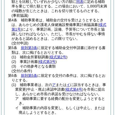
額とを比較していずれか少ない方の額に
同表
に定める補助
率を乗じて得た額とする。
この場合において、1,000円未満
の端数が生じたときは、これを切り捨てるものとする。
(事前協議)
第4条
補助事業者は、補助金の交付を受けようとするとき
は、あらかじめ介護老人保健施設整備事業計画協議書
(
様式
第1号
)
により、事業計画、設備、予算等について市長と協
議しなければならない。
ただし、市長がやむを得ない事情
があると認めるときは、この限りでない。
(交付申請)
第5条
規則第3条
に規定する補助金交付申請書に添付する書
類は、次に掲げるとおりとする。
(1)
補助金所要額調書
(
様式第2号
)
(2)
事業計画書
(
様式第3号
)
(3)
その他参考となる書類
(交付の条件)
第6条
規則第5条
に規定する交付の条件は、次に掲げるとお
りとする。
(1)
補助事業者は、次の
ア
または
イ
に該当するときは、事
業変更
(中止・廃止)
承認申請書
(
様式第4号
)
を市長に提出
し、あらかじめ市長の承認を受けなければならない。
ア
補助事業に要する経費の配分を変更しようとすると
き。
イ
補助事業の内容を変更し、もしくは中止し、または
廃止しようとするとき。