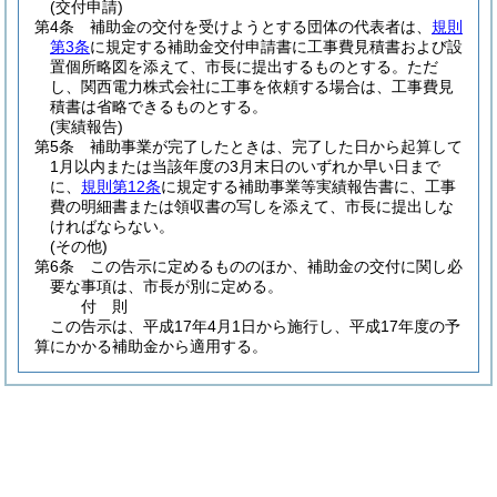
(交付申請)
第4条
補助金の交付を受けようとする団体の代表者は、
規則
第3条
に規定する補助金交付申請書に工事費見積書および設
置個所略図を添えて、市長に提出するものとする。
ただ
し、関西電力株式会社に工事を依頼する場合は、工事費見
積書は省略できるものとする。
(実績報告)
第5条
補助事業が完了したときは、完了した日から起算して
1月以内または当該年度の3月末日のいずれか早い日まで
に、
規則第12条
に規定する補助事業等実績報告書に、工事
費の明細書または領収書の写しを添えて、市長に提出しな
ければならない。
(その他)
第6条
この告示に定めるもののほか、補助金の交付に関し必
要な事項は、市長が別に定める。
付
則
この告示は、平成17年4月1日から施行し、平成17年度の予
算にかかる補助金から適用する。