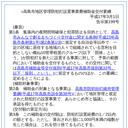
○高島市地区管理防犯灯設置事業費補助金交付要綱
平成17年3月1日
告示第199号
(趣旨)
第1条
集落内の夜間照明確保と犯罪防止を目的として、
高島
市みんなで創るまちづくり交付金に関する条例
(平成23年高
島市条例第1号)
第2条第1項
に規定する自治会等以外で、一
定の区域に居住する地域の人々で組織されている営利を目
的としない概ね10世帯程度のグループ
(以下「団体」とい
う。)
が防犯灯を新たに設置する事業に対して、予算の範囲
内において補助金を交付するものとし、その交付に関して
は
高島市補助金等交付規則
(平成17年高島市規則第33号。
以下「規則」という。)
に規定するもののほか、この要綱に
定めるところによる。
(補助対象事業)
第2条
補助金の対象となる事業は、
高島市防犯街灯維持管理
要綱
(平成17年高島市訓令第38号)
において地区管理と規定
された防犯灯の設置事業で、あらかじめ市と協議し、その
承認を得たものとする。
(交付額の算定方法)
第3条
この補助金の交付額は、防犯灯設置経費の1／2以内
の額とする。
ただし、算出された額に1,000円未満の端数が
生じた場合は、これを切り捨てるものとする。