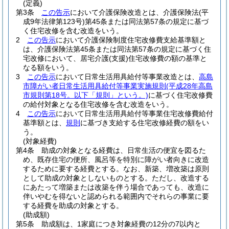
(定義)
第3条
この告示
において介護保険改造とは、介護保険法
(平
成9年法律第123号)
第45条または同法第57条の規定に基づ
く住宅改修を含む改造をいう。
2
この告示
において介護保険制度住宅改修費支給基準額と
は、介護保険法第45条または同法第57条の規定に基づく住
宅改修において、居宅介護
(支援)
住宅改修費の額の基準と
なる額をいう。
3
この告示
において日常生活用具給付等事業改造とは、
高島
市障がい者日常生活用具給付等事業実施規則
(平成28年高島
市規則第18号。以下「規則」という。)
に基づく住宅改修費
の給付対象となる住宅改修を含む改造をいう。
4
この告示
において日常生活用具給付等事業住宅改修費給付
基準額とは、
規則
に基づき支給する住宅改修経費の額をい
う。
(対象経費)
第4条
助成の対象となる経費は、日常生活の便宜を図るた
め、既存住宅の便所、風呂等を特別に障がい者向きに改造
するために要する経費とする。
なお、新築、増改築は原則
として助成の対象としないものとする。
ただし、改造する
にあたって増築または改築を伴う場合であっても、改造に
伴いやむを得ないと認められる範囲内でそれらの事業に要
する経費を助成の対象とする。
(助成額)
第5条
助成額は、1家庭につき対象経費の12分の7以内と