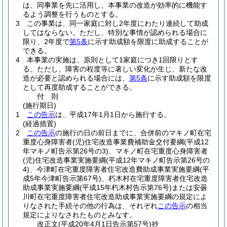
は、同事業を先に活用し、本事業の改造が効率的に機能す
るよう調整を行うものとする。
3
この事業は、同一家庭に対し2年度にわたり連続して助成
してはならない。
ただし、特別な事情が認められる場合に
限り、2年度で
第5条
に示す助成額を限度に助成することが
できる。
4
本事業の実施は、原則として1家庭につき1回限りとす
る。
ただし、障害の程度等に著しい変化が生じ、新たな改
造が必要と認められる場合には、
第5条
に示す助成額を限度
として再度助成することができる。
付
則
(施行期日)
1
この告示
は、平成17年1月1日から施行する。
(経過措置)
2
この告示
の施行の日の前日までに、合併前のマキノ町在宅
重度心身障害者
(児)
住宅改造事業費補助金交付要綱
(平成12
年マキノ町告示第26号の3)
、マキノ町在宅重度心身障害者
(児)
住宅改造事業実施要綱
(平成12年マキノ町告示第26号の
4)
、今津町在宅重度障害者住宅改造費助成事業実施要綱
(平
成5年今津町告示第67号)
、朽木村在宅重度障害者住宅改造
助成事業実施要綱
(平成15年朽木村告示第76号)
または安曇
川町在宅重度障害者住宅改造助成事業実施要綱の規定によ
りなされた手続その他の行為は、それぞれ
この告示
の相当
規定によりなされたものとみなす。
改正文
(平成20年4月1日
告示第57号)
抄