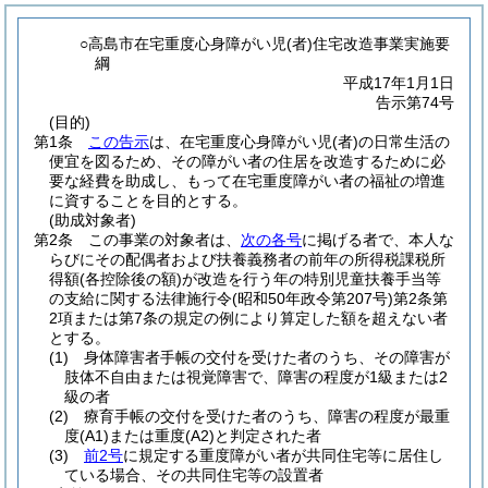
○高島市在宅重度心身障がい児(者)住宅改造事業実施要
綱
平成17年1月1日
告示第74号
(目的)
第1条
この告示
は、在宅重度心身障がい児
(者)
の日常生活の
便宜を図るため、その障がい者の住居を改造するために必
要な経費を助成し、もって在宅重度障がい者の福祉の増進
に資することを目的とする。
(助成対象者)
第2条
この事業の対象者は、
次の各号
に掲げる者で、本人な
らびにその配偶者および扶養義務者の前年の所得税課税所
得額
(各控除後の額)
が改造を行う年の特別児童扶養手当等
の支給に関する法律施行令
(昭和50年政令第207号)
第2条第
2項または第7条の規定の例により算定した額を超えない者
とする。
(1)
身体障害者手帳の交付を受けた者のうち、その障害が
肢体不自由または視覚障害で、障害の程度が1級または2
級の者
(2)
療育手帳の交付を受けた者のうち、障害の程度が最重
度
(A1)
または重度
(A2)
と判定された者
(3)
前2号
に規定する重度障がい者が共同住宅等に居住し
ている場合、その共同住宅等の設置者