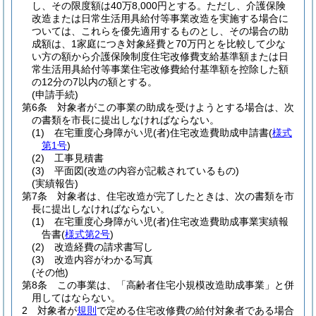
し、その限度額は40万8,000円とする。
ただし、介護保険
改造または日常生活用具給付等事業改造を実施する場合に
ついては、これらを優先適用するものとし、その場合の助
成額は、1家庭につき対象経費と70万円とを比較して少な
い方の額から介護保険制度住宅改修費支給基準額または日
常生活用具給付等事業住宅改修費給付基準額を控除した額
の12分の7以内の額とする。
(申請手続)
第6条
対象者がこの事業の助成を受けようとする場合は、次
の書類を市長に提出しなければならない。
(1)
在宅重度心身障がい児
(者)
住宅改造費助成申請書
(
様式
第1号
)
(2)
工事見積書
(3)
平面図
(改造の内容が記載されているもの)
(実績報告)
第7条
対象者は、住宅改造が完了したときは、次の書類を市
長に提出しなければならない。
(1)
在宅重度心身障がい児
(者)
住宅改造費助成事業実績報
告書
(
様式第2号
)
(2)
改造経費の請求書写し
(3)
改造内容がわかる写真
(その他)
第8条
この事業は、「高齢者住宅小規模改造助成事業」と併
用してはならない。
2
対象者が
規則
で定める住宅改修費の給付対象者である場合