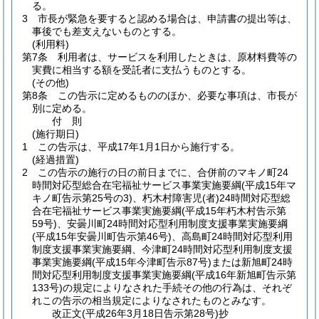
る。
3
市長が緊急を要すると認める場合は、申請書の提出等は、
事後でも差支えないものとする。
(利用料)
第7条
利用者は、サービスを利用したときは、原材料費等の
実費に相当する額を受託者に支払うものとする。
(その他)
第8条
この告示に定めるもののほか、必要な事項は、市長が
別に定める。
付
則
(施行期日)
1
この告示は、平成17年1月1日から施行する。
(経過措置)
2
この告示の施行の日の前日までに、合併前のマキノ町24
時間対応型総合在宅福祉サービス事業実施要綱
(平成15年マ
キノ町告示第25号の3)
、朽木村障害児
(者)
24時間対応型総
合在宅福祉サービス事業実施要綱
(平成15年朽木村告示第
59号)
、安曇川町24時間対応型利用制度支援事業実施要綱
(平成15年安曇川町告示第46号)
、高島町24時間対応型利用
制度支援事業実施要綱、今津町24時間対応型利用制度支援
事業実施要綱
(平成15年今津町告示87号)
または新旭町24時
間対応型利用制度支援事業実施要綱
(平成16年新旭町告示第
133号)
の規定によりなされた手続その他の行為は、それぞ
れこの告示の相当規定によりなされたものとみなす。
改正文
(平成26年3月18日
告示第28号)
抄