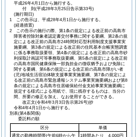
平成26年4月1日から施行する。
付
則
(平成28年3月25日
告示第33号)
(施行期日)
1
この告示は、平成28年4月1日から施行する。
(経過措置)
2
この告示の施行の際、第1条の規定による改正前の高島市
障害者控除対象者認定書交付事務に関する要綱、第2条の規
定による改正前の高島市24時間対応型利用制度支援事業実
施要綱、第3条の規定による改正前の住民基本台帳実態調査
に係る事務取扱要領、第4条の規定による改正前の高島市砂
利採取計画認可等事務取扱要綱、第5条の規定による改正前
の高島市国民健康保険一部負担金の徴収猶予および免除に
関する要綱、第6条の規定による改正前の高島市障がい者
(児)
地域生活宿泊体験支援事業実施要綱、第7条の規定によ
る改正前の高島市緊急通報システム事業実施要綱および第8
条の規定による高島市住居確保給付金支給事業実施要綱に
規定する様式による用紙で、現に残存するものは、当分の
間、所要の修正を加え、なお使用することができる。
改正文
(令和4年3月3日
告示第26号)
抄
令和4年4月1日から施行する。
別表
(第4条関係)
委託料の額
区分
単価
通常の勤務時間帯
(午前6時から午
1時間あたり 4,000円