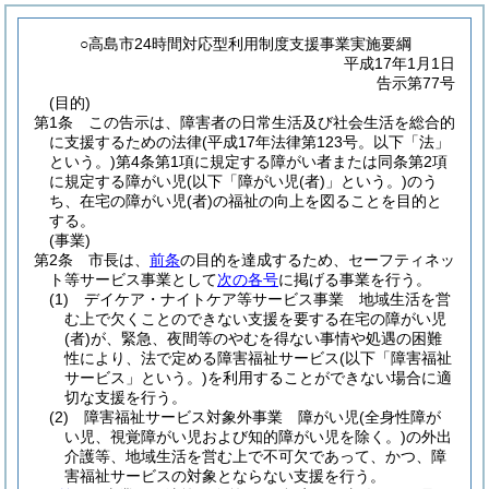
○高島市24時間対応型利用制度支援事業実施要綱
平成17年1月1日
告示第77号
(目的)
第1条
この告示は、障害者の日常生活及び社会生活を総合的
に支援するための法律
(平成17年法律第123号。以下「法」
という。)
第4条第1項に規定する障がい者または同条第2項
に規定する障がい児
(以下「障がい児
(者)
」という。)
のう
ち、在宅の障がい児
(者)
の福祉の向上を図ることを目的と
する。
(事業)
第2条
市長は、
前条
の目的を達成するため、セーフティネッ
ト等サービス事業として
次の各号
に掲げる事業を行う。
(1)
デイケア・ナイトケア等サービス事業 地域生活を営
む上で欠くことのできない支援を要する在宅の障がい児
(者)
が、緊急、夜間等のやむを得ない事情や処遇の困難
性により、法で定める障害福祉サービス
(以下「障害福祉
サービス」という。)
を利用することができない場合に適
切な支援を行う。
(2)
障害福祉サービス対象外事業 障がい児
(全身性障が
い児、視覚障がい児および知的障がい児を除く。)
の外出
介護等、地域生活を営む上で不可欠であって、かつ、障
害福祉サービスの対象とならない支援を行う。