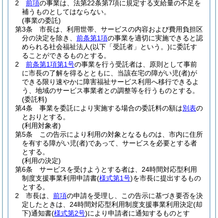
2
前項
の事業は、法第22条第7項に規定する支給量の不足を
補うものとしてはならない。
(事業の委託)
第3条
市長は、利用世帯、サービスの内容および費用負担区
分の決定を除き、
前条第1項
の事業を適切に実施できると認
められる社会福祉法人
(以下「受託者」という。)
に委託す
ることができるものとする。
2
前条第1項第1号
の事業を行う受託者は、原則として事前
に市長の了解を得るとともに、当該在宅の障がい児
(者)
が
できる限り速やかに障害福祉サービス利用へ移行できるよ
う、地域のサービス事業者との調整等を行うものとする。
(委託料)
第4条
事業を委託により実施する場合の委託料の額は
別表
の
とおりとする。
(利用対象者)
第5条
この告示により利用の対象となるものは、市内に住所
を有する障がい児
(者)
であって、サービスを必要とする者
とする。
(利用の決定)
第6条
サービスを受けようとする者は、24時間対応型利用
制度支援事業利用申請書
(
様式第1号
)
を市長に提出するもの
とする。
2
市長は、
前項
の申請を受理し、この告示に基づき要否を決
定したときは、24時間対応型利用制度支援事業利用決定
(却
下)
通知書
(
様式第2号
)
により申請者に通知するものとす