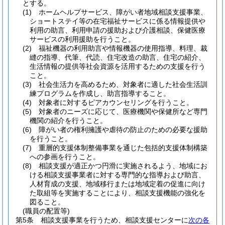
とする。
(1)
ホームヘルプサービス、障がい者地域相談支援事業、
ショートステイ等の在宅福祉サービスに係る情報提供や
利用の助言、利用申請の援助および介護相談、保健医療
サービスの利用援助を行うこと。
(2)
福祉機器の利用助言や情報機器の使用指導、料理、裁
縫の指導、代筆、代読、住宅改造の助言、住宅の紹介、
生活情報の提供等社会資源を活用するための支援を行う
こと。
(3)
社会生活力を高めるため、対象者に適した社会生活訓
練プログラムを作成し、助言指導すること。
(4)
対象者に対するピアカウンセリングを行うこと。
(5)
対象者のニーズに応じて、医療機関や保健所など専門
機関の紹介を行うこと。
(6)
障がい者の権利擁護や虐待の防止のための必要な援助
を行うこと。
(7)
重層的支援体制整備事業を通じた包括的支援体制構築
への参画を行うこと。
(8)
相談支援が適正かつ円滑に実施されるよう、地域にお
ける相談支援事業者に対する専門的な指導および助言、
人材育成の支援、地域移行または地域定着の促進に向け
た取組等を実施することにより、相談支援機能の強化を
図ること。
(職員の配置等)
第5条
相談支援事業を行うため、相談支援センターに
次の各