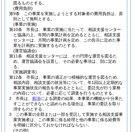
図るものとする。
(費用負担)
第9条
この事業を実施しようとする対象者の費用負担は、原
則として無料とする。
(事業の実施)
第10条
市長は、事業の実施に当たって、相談支援センター
と協議の上、年間の事業計画を定めるとともに、相談支援
センターは、月間の事業計画を定め、この告示に定めた事
業を計画的に実施するものとする。
(運営協議会)
第11条
相談支援センターには、その円滑な運営を図るた
め、運営協議会を設置し、その必要な事項は、別に定め
る。
(実施調査等)
第12条
市長は、事業の適正かつ積極的な運営を図るため、
相談内容、相談支援の状況等について、年1回以上定期的な
事業実施状況の報告を求めるとともに、委託先が行う業務
の内容について、必要に応じて調査を行うものとする。
2
市長は、
前項
による調査の結果、本事業の機能が十分果た
すことができないと認められる場合は、事業の委託を取り
消すものとする。
3
この事業の全部または一部を受託して実施する相談支援事
業実施者は、この事業に係る経理と他の事業に係る経費等
を明確に区分しておかなければならない。
(その他)