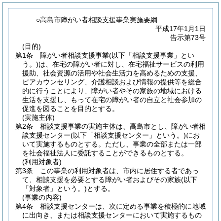
○高島市障がい者相談支援事業実施要綱
平成17年1月1日
告示第73号
(目的)
第1条
障がい者相談支援事業
(以下「相談支援事業」とい
う。)
は、在宅の障がい者に対し、在宅福祉サービスの利用
援助、社会資源の活用や社会生活力を高めるための支援、
ピアカウンセリング、介護相談および情報の提供等を総合
的に行うことにより、障がい者やその家族の地域における
生活を支援し、もって在宅の障がい者の自立と社会参加の
促進を図ることを目的とする。
(実施主体)
第2条
相談支援事業の実施主体は、高島市とし、障がい者相
談支援センター
(以下「相談支援センター」という。)
にお
いて実施するものとする。
ただし、事業の全部または一部
を社会福祉法人に委託することができるものとする。
(利用対象者)
第3条
この事業の利用対象者は、市内に居住する者であっ
て、相談支援を必要とする障がい者およびその家族
(以下
「対象者」という。)
とする。
(事業の内容)
第4条
相談支援センターは、次に定める事業を積極的に地域
に出向き、または相談支援センターにおいて実施するもの