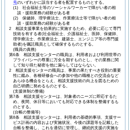
号
のいずれかに該当する者を配置するものとする。
(1)
社会福祉士等のソーシャルワーカーで障がい者の相
談・援助業務の経験がある者
(2)
保健師、理学療法士、作業療法士等で障がい者の相
談・援助業務の経験がある者
2
相談支援事業を効果的に実施するため、必要に応じて専門
技術を有する者
(社会福祉士、介護福祉士、医師、保健師、
理学療法士、作業療法士、建築士、エンジニア等の専門援
助者)
を嘱託職員として確保するものとする。
(職員の責務)
第6条
相談支援センターの職員は、利用者および利用世帯の
プライバシーの尊重に万全を期すものとし、その業務に関
して知り得た秘密を他に漏らしてはならない。
2
相談支援センターの職員は、事業の果たすべき役割の重要
性に鑑み、各種研修会への参加や他の職種との交流会など
あらゆる機会をとらえ、相談支援技術の向上を図るための
自己研鑽に努めるものとする。
(支援体制の整備)
第7条
相談支援センターは、対象者のニーズに即応するた
め、夜間、休日等においても対応できる体制を整備するも
のとする。
(台帳の整備等)
第8条
相談支援センターは、利用者の基礎的事項、支援サー
ビス計画の内容および実施状況、今後の課題等を記載した
台帳を整備し、これを適切に管理し、継続的支援の実施を