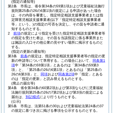
(指定の通知等)
第2条
市長は、省令第34条の59第1項および児童福祉法施行
規則第25条の26の6第1項の規定による申請があった場合
は、その内容を審査し、指定特定相談支援事業者または指
定障害児相談支援事業者
(以下「指定特定相談支援事業者
等」という。)
の指定の可否を決定し、その旨を申請者に通
知するものとする。
2
前項
の規定により指定を受けた指定特定相談支援事業者等
の指定を受けた者は、その旨を当該指定に係る事業所また
は施設の入口その他公衆の見やすい場所に掲示するものと
する。
(指定の更新の通知等)
第3条
前条
の規定は、指定特定相談支援事業者等の指定の更
新の申請等について準用する。
この場合において、
同条第1
項
中「第34条の59第1項」とあるのは「第34条の59第3
項」と、「第25条の26の6第1項」とあるのは「第25条の
26の6第3項」と、
同項
および
同条第2項
中「指定」とある
のは「指定の更新」と読み替えるものとする。
(廃止の届出等)
第4条
省令第34条の60第2項および第3項ならびに児童福祉
法施行規則第25条の26の7第2項および第3項の規定による
届出は、
別記様式
により行うものとする。
(公示)
第5条
市長は、法第51条の30および児童福祉法第24条の37
の規定に基づき次に掲げる事項を公示するものとする。