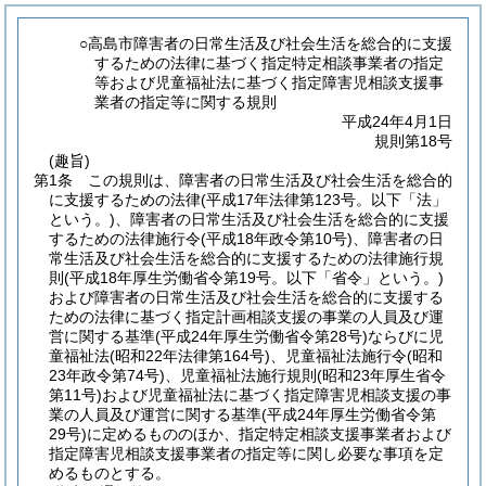
○高島市障害者の日常生活及び社会生活を総合的に支援
するための法律に基づく指定特定相談事業者の指定
等および児童福祉法に基づく指定障害児相談支援事
業者の指定等に関する規則
平成24年4月1日
規則第18号
(趣旨)
第1条
この規則は、障害者の日常生活及び社会生活を総合的
に支援するための法律
(平成17年法律第123号。以下「法」
という。)
、障害者の日常生活及び社会生活を総合的に支援
するための法律施行令
(平成18年政令第10号)
、障害者の日
常生活及び社会生活を総合的に支援するための法律施行規
則
(平成18年厚生労働省令第19号。以下「省令」という。)
および障害者の日常生活及び社会生活を総合的に支援する
ための法律に基づく指定計画相談支援の事業の人員及び運
営に関する基準
(平成24年厚生労働省令第28号)
ならびに児
童福祉法
(昭和22年法律第164号)
、児童福祉法施行令
(昭和
23年政令第74号)
、児童福祉法施行規則
(昭和23年厚生省令
第11号)
および児童福祉法に基づく指定障害児相談支援の事
業の人員及び運営に関する基準
(平成24年厚生労働省令第
29号)
に定めるもののほか、指定特定相談支援事業者および
指定障害児相談支援事業者の指定等に関し必要な事項を定
めるものとする。