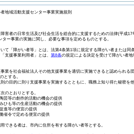
い者地域活動支援センター事業実施規則
、障害者の日常生活及び社会生活を総合的に支援するための法律
(平成1
ンター事業の実施に関し、必要な事項を定めるものとする。
おいて「障がい者等」とは、法第4条第1項に規定する障がい者または同
て「支援事業利用者」とは、
第8条
の規定による決定を受けて障がい者地
援事業を社会福祉法人その他支援事業を適切に実施できると認められる
のとする。
規則の目的に則り支援事業を実施するとともに、職務上知り得た秘密を
、次のとおりとする。
陶芸等の創作的活動の機会の提供
みひも等の生産活動の機会の提供
促進等の便宜の提供
働省令で定める便宜の提供
利用できる者は、市内に住所を有する障がい者等とする。