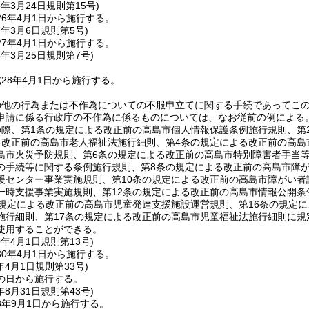
6年3月24日
規則第15号)
6年4月1日から施行する。
7年3月6日
規則第5号)
7年4月1日から施行する。
8年3月25日
規則第7号)
28年4月1日から施行する。
の他の行為または不作為についての不服申立てに関する手続であってこ
申請に係る行政庁の不作為に係るものについては、なお従前の例による
の際、第1条の規定による改正前の高島市個人情報保護条例施行規則、第
る改正前の高島市老人福祉法施行細則、第4条の規定による改正前の高島
島市火災予防規則、第6条の規定による改正前の高島市特別障害者手当
の手続等に関する条例施行規則、第8条の規定による改正前の高島市障
援センター事業実施規則、第10条の規定による改正前の高島市障がい者
一時支援事業実施規則、第12条の規定による改正前の高島市情報公開条
の規定による改正前の高島市児童発達支援施設運営規則、第16条の規定
施行細則、第17条の規定による改正前の高島市児童福祉法施行細則に
使用することができる。
0年4月1日
規則第13号)
0年4月1日から施行する。
年4月1日
規則第33号)
の日から施行する。
年8月31日
規則第43号)
3年9月1日から施行する。