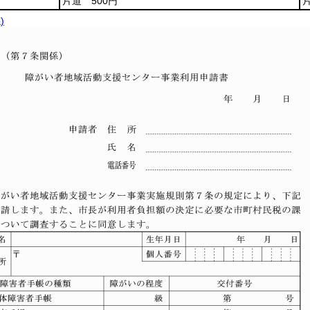
片道 500円
)