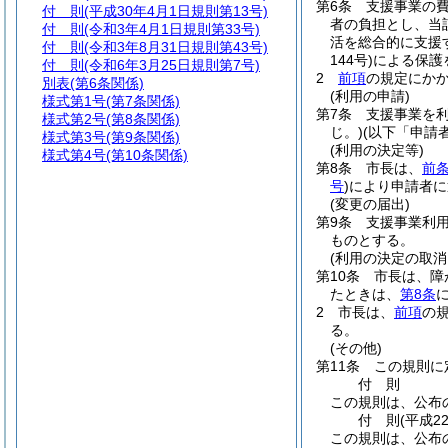
第6条
支援事業の
付 則
(平成30年4月1日規則第13号)
者の負担とし、当
付 則
(令和3年4月1日規則第33号)
活を総合的に支援
付 則
(令和3年8月31日規則第43号)
144号)
による保護
付 則
(令和6年3月25日規則第7号)
2
前項
の規定にか
別表
(第6条関係)
(利用の申請)
様式第1号
(第7条関係)
第7条
支援事業を
様式第2号
(第8条関係)
じ。)
(以下「申請
様式第3号
(第9条関係)
(利用の決定等)
様式第4号
(第10条関係)
第8条
市長は、
前
号
)
により申請者に
(変更の届出)
第9条
支援事業利
ものとする。
(利用の決定の取消
第10条
市長は、障
たときは、
第8条
2
市長は、
前項
の
る。
(その他)
第11条
この規則に
付
則
この規則は、公布
付
則
(平成2
この規則は、公布