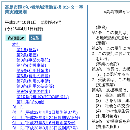
高島市障がい者地域活動支援センター事
業実施規則
○高島市障が
平成18年10月1日 規則第49号
(趣旨)
(令和6年4月1日施行)
第1条
この規則は
る地域活動支援セ
条項目次
沿革
(定義)
本則
第2条
この規則に
第1条
(趣旨)
2
この規則におい
第2条
(定義)
をいう。
第3条
(事業の委託)
(事業の委託)
第4条
(支援事業)
第3条
市長は、支
第5条
(利用対象者)
う。)
に委託するも
第6条
(費用の負担)
2
受託者は、この
第7条
(利用の申請)
(支援事業)
第8条
(利用の決定等)
第4条
支援事業は
第9条
(変更の届出)
(1)
書道、絵画、
第10条
(利用の決定の取消し)
(2)
さをり織、組
第11条
(その他)
(3)
社会との交流
付 則
(4)
その他厚生労
付 則
(平成22年4月1日規則第37号)
(利用対象者)
付 則
(平成26年3月24日規則第15号)
第5条
支援事業を
付 則
(平成27年3月6日規則第5号)
(費用の負担)
付 則
(平成28年3月25日規則第7号)