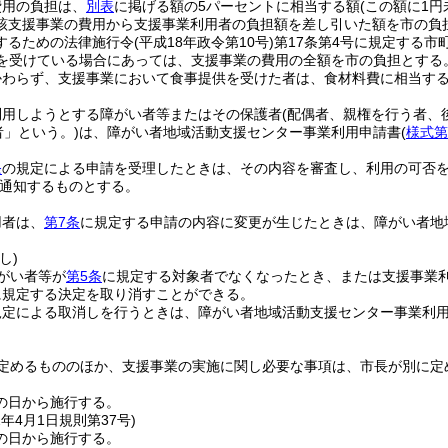
費用の負担は、
別表
に掲げる額の5パーセントに相当する額
(この額に1
該支援事業の費用から支援事業利用者の負担額を差し引いた額を市の負
するための法律施行令
(平成18年政令第10号)
第17条第4号に規定する
を受けている場合にあっては、支援事業の費用の全額を市の負担とする
かわらず、支援事業において食事提供を受けた者は、食材料費に相当す
利用しようとする障がい者等またはその保護者
(配偶者、親権を行う者、
者」という。)
は、障がい者地域活動支援センター事業利用申請書
(
様式第
条
の規定による申請を受理したときは、その内容を審査し、利用の可否
通知するものとする。
用者は、
第7条
に規定する申請の内容に変更が生じたときは、障がい者地
し)
がい者等が
第5条
に規定する対象者でなくなったとき、または支援事業
に規定する決定を取り消すことができる。
規定による取消しを行うときは、障がい者地域活動支援センター事業利
定めるもののほか、支援事業の実施に関し必要な事項は、市長が別に定
の日から施行する。
2年4月1日
規則第37号)
の日から施行する。