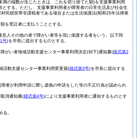
円未満の端数が生じたときは、これを切り捨てた額)
を支援事業利用
担とする。
ただし、支援事業利用者が障害者の日常生活及び社会生
市町村民税世帯非課税者である場合または生活保護法
(昭和25年法律第
。
る額を受託者に支払うこととする。
後見人その他の者で障がい者等を現に保護する者をいう。以下同
1号
)
を市長に提出するものとする。
を障がい者地域活動支援センター事業利用決定
(却下)
通知書
(
様式第2
域活動支援センター事業利用変更届
(
様式第3号
)
を市長に提出する
利用者が利用申請に際し虚偽の申請をした等の不正行為が認められ
用取消通知書
(
様式第4号
)
により支援事業利用者に通知するものとす
める。