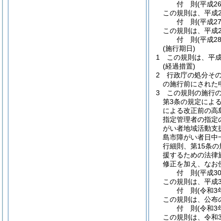
付
則
(平成2
この規則は、平成2
付
則
(平成2
この規則は、平成2
付
則
(平成2
(施行期日)
1
この規則は、平成
(経過措置)
2
行政庁の処分そ
の施行前にされた
3
この規則の施行
第3条の規定によ
による改正前の高
指定管理者の指定
がい者地域活動支
島市障がい者日中
行細則、第15条
援するための法律
修正を加え、なお
付
則
(平成3
この規則は、平成3
付
則
(令和3
この規則は、公布
付
則
(令和3
この規則は、令和