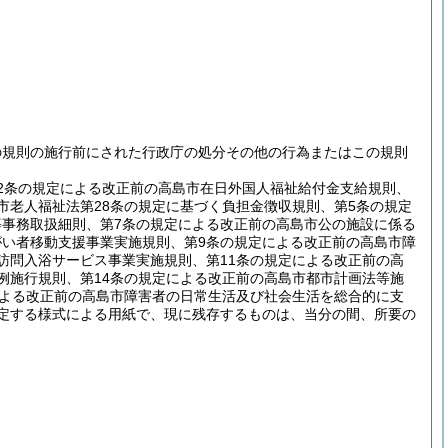
の規則の施行前にされた行政庁の処分その他の行為またはこの規則
。
2条の規定による改正前の高島市在日外国人福祉給付金支給規則、
市老人福祉法第28条の規定に基づく負担金徴収規則、第5条の規定
等事務取扱細則、第7条の規定による改正前の高島市公の施設に係る
がい者移動支援事業実施規則、第9条の規定による改正前の高島市障
訪問入浴サービス事業実施規則、第11条の規定による改正前の高
例施行規則、第14条の規定による改正前の高島市都市計画法等施
による改正前の高島市障害者の日常生活及び社会生活を総合的に支
規定する様式による用紙で、現に残存するものは、当分の間、所要の