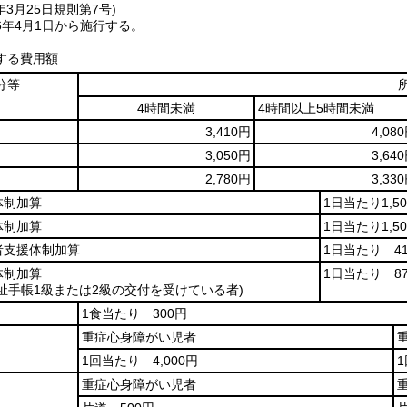
年3月25日
規則第7号)
6年4月1日から施行する。
する費用額
分等
4時間未満
4時間以上5時間未満
3,410円
4,08
3,050円
3,64
2,780円
3,33
体制加算
1日当たり1,5
体制加算
1日当たり1,5
者支援体制加算
1日当たり 4
体制加算
1日当たり 8
祉手帳1級または2級の交付を受けている者)
1食当たり 300円
重症心身障がい児者
1回当たり 4,000円
重症心身障がい児者