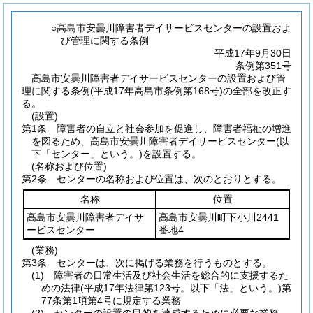
○高島市安曇川障害者デイサービスセンターの設置およ
び管理に関する条例
平成17年9月30日
条例第351号
高島市安曇川障害者デイサービスセンターの設置および管
理に関する条例(平成17年高島市条例第168号)の全部を改正す
る。
(設置)
第1条
障害者の自立と社会参加を促進し、障害者福祉の増進
を図るため、高島市安曇川障害者デイサービスセンター
(以
下「センター」という。)
を設置する。
(名称および位置)
第2条
センターの名称および位置は、次のとおりとする。
名称
位置
高島市安曇川障害者デイサ
高島市安曇川町下小川2441
ービスセンター
番地4
(業務)
第3条
センターは、次に掲げる業務を行うものとする。
(1)
障害者の日常生活及び社会生活を総合的に支援するた
めの法律
(平成17年法律第123号。以下「法」という。)
第
77条第1項第4号に規定する業務