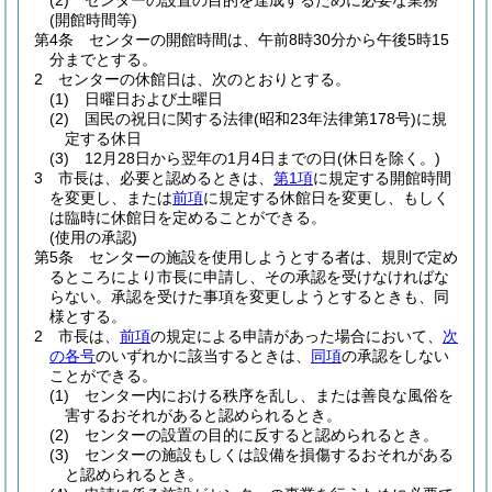
(2)
センターの設置の目的を達成するために必要な業務
(開館時間等)
第4条
センターの開館時間は、午前8時30分から午後5時15
分までとする。
2
センターの休館日は、次のとおりとする。
(1)
日曜日および土曜日
(2)
国民の祝日に関する法律
(昭和23年法律第178号)
に規
定する休日
(3)
12月28日から翌年の1月4日までの日
(休日を除く。)
3
市長は、必要と認めるときは、
第1項
に規定する開館時間
を変更し、または
前項
に規定する休館日を変更し、もしく
は臨時に休館日を定めることができる。
(使用の承認)
第5条
センターの施設を使用しようとする者は、規則で定め
るところにより市長に申請し、その承認を受けなければな
らない。
承認を受けた事項を変更しようとするときも、同
様とする。
2
市長は、
前項
の規定による申請があった場合において、
次
の各号
のいずれかに該当するときは、
同項
の承認をしない
ことができる。
(1)
センター内における秩序を乱し、または善良な風俗を
害するおそれがあると認められるとき。
(2)
センターの設置の目的に反すると認められるとき。
(3)
センターの施設もしくは設備を損傷するおそれがある
と認められるとき。