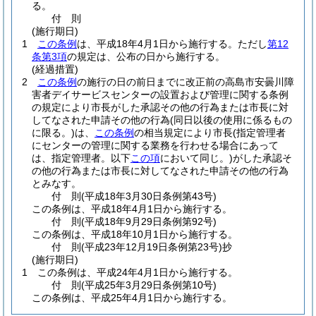
る。
付
則
(施行期日)
1
この条例
は、平成18年4月1日から施行する。
ただし
第12
条第3項
の規定は、公布の日から施行する。
(経過措置)
2
この条例
の施行の日の前日までに改正前の高島市安曇川障
害者デイサービスセンターの設置および管理に関する条例
の規定により市長がした承認その他の行為または市長に対
してなされた申請その他の行為
(同日以後の使用に係るもの
に限る。)
は、
この条例
の相当規定により市長
(指定管理者
にセンターの管理に関する業務を行わせる場合にあって
は、指定管理者。以下
この項
において同じ。)
がした承認そ
の他の行為または市長に対してなされた申請その他の行為
とみなす。
付
則
(平成18年3月30日
条例第43号)
この条例は、平成18年4月1日から施行する。
付
則
(平成18年9月29日
条例第92号)
この条例は、平成18年10月1日から施行する。
付
則
(平成23年12月19日
条例第23号)
抄
(施行期日)
1
この条例は、平成24年4月1日から施行する。
付
則
(平成25年3月29日
条例第10号)
この条例は、平成25年4月1日から施行する。