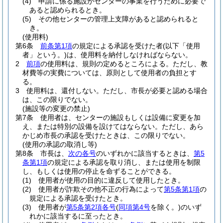
(4)
申請に係る施設がセンターの事業を行うために必要で
あると認められるとき。
(5)
その他センターの管理上支障があると認められると
き。
(使用料)
第6条
前条第1項
の規定による承認を受けた者
(以下「使用
者」という。)
は、使用料を納付しなければならない。
2
前項
の使用料は、規則の定めるところによる。
ただし、教
材費等の実費については、原則として使用者の負担とす
る。
3
使用料は、還付しない。
ただし、市長が必要と認める場合
は、この限りでない。
(施設等の変更の禁止)
第7条
使用者は、センターの施設もしくは設備に変更を加
え、または特別の設備を設けてはならない。
ただし、あら
かじめ市長の承認を受けたときは、この限りでない。
(使用の承認の取消し等)
第8条
市長は、
次の各号
のいずれかに該当するときは、
第5
条第1項
の規定による承認を取り消し、または使用を制限
し、もしくは使用の停止を命ずることができる。
(1)
使用者が使用の目的に違反して使用したとき。
(2)
使用者が詐欺その他不正の行為によって
第5条第1項
の
規定による承認を受けたとき。
(3)
使用者が
第5条第2項各号
(
同項第4号
を除く。)
のいず
れかに該当するに至ったとき。