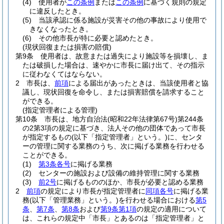
(4)
使用者が
この条例
または
この条例
に基づく規則の規定
に違反したとき。
(5)
当該承認に係る施設が災害その他の事故により使用で
きなくなったとき。
(6)
その他市長が特に必要と認めたとき。
(現状回復または損害の賠償)
第9条
使用者は、故意または過失により施設等を損壊し、ま
たは破損した場合は、速やかに市長に届け出て、その指示
に従わなくてはならない。
2
市長は、
前項
による届出があったときは、当該使用者と協
議し、現状回復を命令し、または損害賠償を請求すること
ができる。
(指定管理者による管理)
第10条
市長は、地方自治法
(昭和22年法律第67号)
第244条
の2第3項の規定に基づき、法人その他の団体であって市長
が指定するもの
(以下「指定管理者」という。)
に、センタ
ーの管理に関する業務のうち、次に掲げる業務を行わせる
ことができる。
(1)
第3条各号
に掲げる業務
(2)
センターの施設および設備の維持管理に関する業務
(3)
前2号
に掲げるもののほか、市長が必要と認める業務
2
前項
の規定により市長が指定管理者に
同項各号
に掲げる業
務
(以下「管理業務」という。)
を行わせる場合における
第5
条
、
第7条
、
第8条
および
第9条第1項
の規定の適用について
は、これらの規定中「市長」とあるのは「指定管理者」と