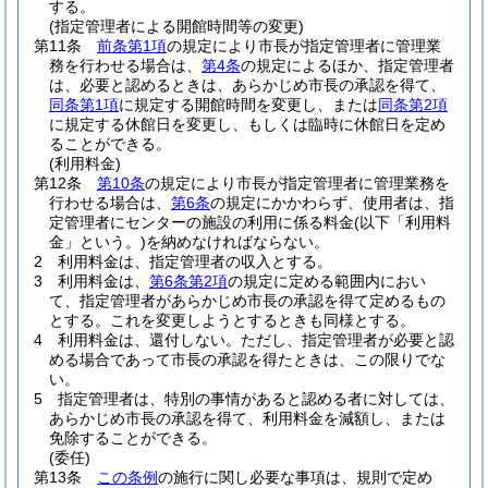
する。
(指定管理者による開館時間等の変更)
第11条
前条第1項
の規定により市長が指定管理者に管理業
務を行わせる場合は、
第4条
の規定によるほか、指定管理者
は、必要と認めるときは、あらかじめ市長の承認を得て、
同条第1項
に規定する開館時間を変更し、または
同条第2項
に規定する休館日を変更し、もしくは臨時に休館日を定め
ることができる。
(利用料金)
第12条
第10条
の規定により市長が指定管理者に管理業務を
行わせる場合は、
第6条
の規定にかかわらず、使用者は、指
定管理者にセンターの施設の利用に係る料金
(以下「利用料
金」という。)
を納めなければならない。
2
利用料金は、指定管理者の収入とする。
3
利用料金は、
第6条第2項
の規定に定める範囲内におい
て、指定管理者があらかじめ市長の承認を得て定めるもの
とする。
これを変更しようとするときも同様とする。
4
利用料金は、還付しない。
ただし、指定管理者が必要と認
める場合であって市長の承認を得たときは、この限りでな
い。
5
指定管理者は、特別の事情があると認める者に対しては、
あらかじめ市長の承認を得て、利用料金を減額し、または
免除することができる。
(委任)
第13条
この条例
の施行に関し必要な事項は、規則で定め