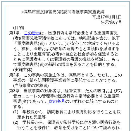
○高島市重度障害児(者)訪問看護事業実施要綱
平成17年1月1日
告示第67号
(目的)
第1条
この告示
は、医療行為を常時必要とする重度障害児
(者)
(障害児教育諸学校にあっては、幼稚部生を含む。以下
「重度障害児
(者)
」という。)
が安心して地域でくらせるよ
う、福祉、医療および教育の連携のもと看護師を派遣する
ことにより重度障害児
(者)
の自立と社会参加を促進すると
ともに保護者もしくは看護者の看護の負担を軽減し、もっ
て重度障害児
(者)
の福祉の増進を図ることを目的とする。
(実施主体)
第2条
この事業の実施主体は、高島市とする。
ただし、この
事業の一部を訪問看護事業者等に委託することができる。
(当該事業の対象者)
第3条
当該事業の対象者は、経管栄養、たんの吸引および気
管カニューレの管理等の医療行為を常時必要とする重度障
害児
(者)
であって、
次の各号
のいずれかに該当するものと
する。
(1)
学校長から、訪問教育により教育対応を行うことを決
定された児童等
(2)
学校長から、保護者が常時学校に付き添い医療行為を
行うことを条件に、教育を受けることについて認められ