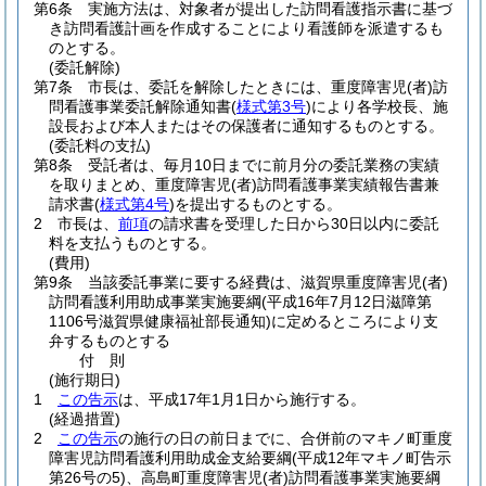
第6条
実施方法は、対象者が提出した訪問看護指示書に基づ
き訪問看護計画を作成することにより看護師を派遣するも
のとする。
(委託解除)
第7条
市長は、委託を解除したときには、重度障害児
(者)
訪
問看護事業委託解除通知書
(
様式第3号
)
により各学校長、施
設長および本人またはその保護者に通知するものとする。
(委託料の支払)
第8条
受託者は、毎月10日までに前月分の委託業務の実績
を取りまとめ、重度障害児
(者)
訪問看護事業実績報告書兼
請求書
(
様式第4号
)
を提出するものとする。
2
市長は、
前項
の請求書を受理した日から30日以内に委託
料を支払うものとする。
(費用)
第9条
当該委託事業に要する経費は、滋賀県重度障害児
(者)
訪問看護利用助成事業実施要綱
(平成16年7月12日滋障第
1106号滋賀県健康福祉部長通知)
に定めるところにより支
弁するものとする
付
則
(施行期日)
1
この告示
は、平成17年1月1日から施行する。
(経過措置)
2
この告示
の施行の日の前日までに、合併前のマキノ町重度
障害児訪問看護利用助成金支給要綱
(平成12年マキノ町告示
第26号の5)
、高島町重度障害児
(者)
訪問看護事業実施要綱