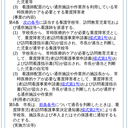
た児童等
(3)
看護師配置のない通所施設や作業所を利用している常
時医療的ケアを必要とする重度障害者
(事業の内容)
第4条
次の各号
に該当する養護学校等、訪問教育児童宅およ
び通所施設等へ看護師を派遣する。
(1)
学校長から、常時医療的ケアが必要な重度障害児とし
て、重度障害児
(者)
訪問看護事業申請書
(
様式第1号
)
およ
び訪問看護指示書
(写)
が提出され、市長が適当と判断し
た児童が通学する養護学校等
(2)
学校長から、常時医療的ケアが必要な訪問教育児童と
して、重度障害児
(者)
訪問看護事業申請書
(
様式第1号
)
お
よび訪問看護指示書
(写)
が提出され、市長が適当と判断
した児童の自宅等
(3)
看護師配置のない通所施設や作業所の施設長から、常
時医療的ケアが必要な重度障害者として、重度障害児
(者)
訪問看護事業申請書
(
様式第1号
)
および訪問看護指示
書
(写)
が提出され、市長が適当と判断したものが通所す
る通所施設や作業所
(利用者の決定)
第5条
市長は、
前条各号
について適否を判断したときは、重
度障害児
(者)
訪問看護事業決定通知書
(
様式第2号
)
により各
学校長、施設長および本人またはその保護者に通知するも
のとする。
(実施方法等)