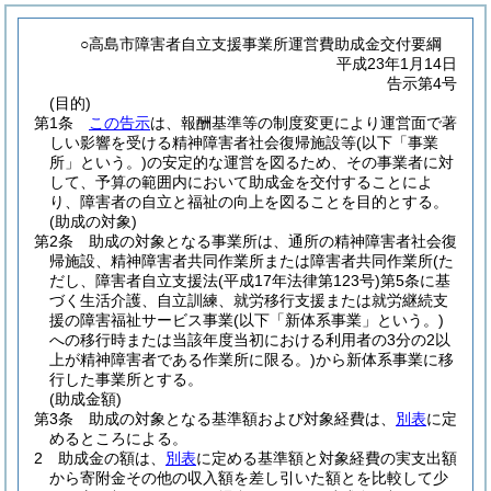
○高島市障害者自立支援事業所運営費助成金交付要綱
平成23年1月14日
告示第4号
(目的)
第1条
この告示
は、報酬基準等の制度変更により運営面で著
しい影響を受ける精神障害者社会復帰施設等
(以下「事業
所」という。)
の安定的な運営を図るため、その事業者に対
して、予算の範囲内において助成金を交付することによ
り、障害者の自立と福祉の向上を図ることを目的とする。
(助成の対象)
第2条
助成の対象となる事業所は、通所の精神障害者社会復
帰施設、精神障害者共同作業所または障害者共同作業所
(た
だし、障害者自立支援法
(平成17年法律第123号)
第5条に基
づく生活介護、自立訓練、就労移行支援または就労継続支
援の障害福祉サービス事業
(以下「新体系事業」という。)
への移行時または当該年度当初における利用者の3分の2以
上が精神障害者である作業所に限る。)
から新体系事業に移
行した事業所とする。
(助成金額)
第3条
助成の対象となる基準額および対象経費は、
別表
に定
めるところによる。
2
助成金の額は、
別表
に定める基準額と対象経費の実支出額
から寄附金その他の収入額を差し引いた額とを比較して少