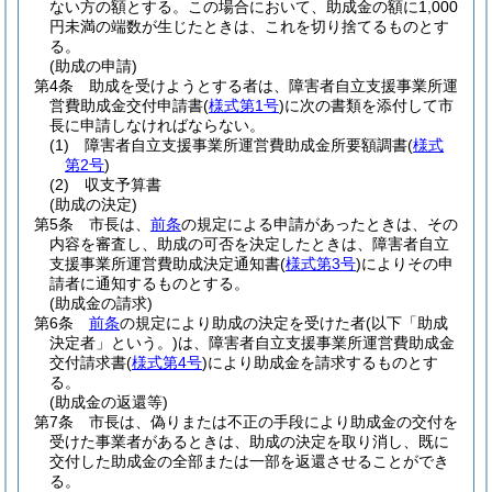
ない方の額とする。
この場合において、助成金の額に1,000
円未満の端数が生じたときは、これを切り捨てるものとす
る。
(助成の申請)
第4条
助成を受けようとする者は、障害者自立支援事業所運
営費助成金交付申請書
(
様式第1号
)
に次の書類を添付して市
長に申請しなければならない。
(1)
障害者自立支援事業所運営費助成金所要額調書
(
様式
第2号
)
(2)
収支予算書
(助成の決定)
第5条
市長は、
前条
の規定による申請があったときは、その
内容を審査し、助成の可否を決定したときは、障害者自立
支援事業所運営費助成決定通知書
(
様式第3号
)
によりその申
請者に通知するものとする。
(助成金の請求)
第6条
前条
の規定により助成の決定を受けた者
(以下「助成
決定者」という。)
は、障害者自立支援事業所運営費助成金
交付請求書
(
様式第4号
)
により助成金を請求するものとす
る。
(助成金の返還等)
第7条
市長は、偽りまたは不正の手段により助成金の交付を
受けた事業者があるときは、助成の決定を取り消し、既に
交付した助成金の全部または一部を返還させることができ
る。