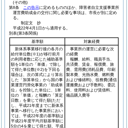
(その他)
第8条
この告示
に定めるもののほか、障害者自立支援事業所
運営費助成金の交付に関し必要な事項は、市長が別に定め
る。
制定文 抄
平成22年4月1日から適用する。
別表
(第3条関係)
基準額
対象経費
新体系事業移行後の各月の
事業所の運営に必要な次
給付単位数
(※1)
が移行前月
の経費
の利用者数に応じた補助基準
報酬、給料、職員手当、
額を1単位の「単価」で除し
共済費、賃金、報償費、旅
て得た単位数
(※2)
を下回る
費、需用費
(消耗品費、印刷
場合は、次の算式により算出
製本費、光熱水費、燃料費
した「加算単位」から国の事
および修繕料)
、役務費
(通信
業運営円滑化事業の「助成単
運搬費および手数料)
、委託
位」を控除した単位に、1単
料、使用料および賃借料、
位の「単価」と報酬の「算定
備品購入費等
日数」を乗じて得た額
(ただ
し、平成21年度までに新体系
事業へ移行した事業所におい
ては、平成22年度の基準額は
平成21年度平均月額基準額に
5分の4を乗じて得た額、平成