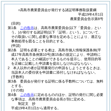
○高島市農業委員会が発行する諸証明事務取扱要綱
平成19年4月1日
農業委員会告示第8号
(目的)
第1条
この告示
は、高島市農業委員会
(以下「委員会」とい
う。)
が発行する諸証明
(以下「証明」という。)
について、
その取扱いに関し必要な事項を定めることにより、適正な
事務処理を図ることを目的とする。
(申請)
第2条
証明を必要とする者は、高島市個人情報保護条例
(平
成17年高島市条例第10号)
第15条の規定により、申請時に
本人であることの確認ができるものを提示し、使用目的等
を正確に記載した申請書を提出しなければならない。
2
本人以外の者が証明書発行の申請をしようとするときは、
当該本人の委任状を申請書に添付しなければならない。
(手数料)
第3条
委員会が発行する証明に係る手数料については、無料
とする。
(その他)
第4条
この告示
に定めるもののほか、証明の発行に関し必要
な事項は、高島市農業委員会会長が別に定める。
制定文
抄
平成19年4月1日から適用する。