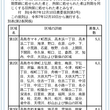
期禁錮に処せられた者と、拘留に処せられた者は刑期を同
じくする旧拘留に処せられた者とみなす。
付
則
(令和7年12月10日
農委規則第3号)
この規則は、令和7年12月10日から施行する。
別表
(第2条関係)
区域
区域の詳細
募集人
名
数
第1区
高島市マキノ町西浜、高木浜一丁目、高木
5人
浜二丁目、海津、野口、在原、山中、下、
浦、小荒路、石庭、牧野、白谷、上開田、
下開田、寺久保、蛭口、辻、森西、沢、知
内、中庄、大沼および新保の区域
第2区
高島市今津町上弘部、藺生、梅原、下弘
6人
部、岸脇、南生見、北生見、今津、桜町一
丁目、桜町二丁目、舟橋一丁目、舟橋二丁
目、大供、大供大門一丁目、大供大門二丁
目、弘川、住吉一丁目、住吉二丁目、中沼
一丁目、中沼二丁目、名小路一丁目、名小
路二丁目、松陽台一丁目、松陽台二丁目、
深清水、日置前、酒波、福岡、浜分、南新
保、桂、北仰、角川、椋川、保坂、追分、
途中谷、天増川、杉山および狭山の区域
第3区
高島市朽木麻生、地子原、雲洞谷、能家、
8人