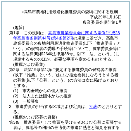
○高島市農地利用最適化推進委員の委嘱に関する規則
平成29年1月16日
農業委員会規則第1号
(趣旨)
第1条
この規則は、
高島市農業委員会に関する条例
(平成28
年高島市条例第44号)
第4条第2項
の規定に基づき、高島市
農業委員会の農地利用最適化推進委員
(以下「推進委員」と
いう。)
の候補者の委嘱の手続等について、農業委員会等に
関する法律
(昭和26年法律第88号。以下「法」という。)
に
規定するもののほか、必要な事項を定めるものとする。
(推薦および募集)
第2条
法第19条第1項に規定する推進委員の候補者の推薦
(以下「推薦」という。)
および推進委員になろうとする者
の募集
(以下「公募」という。)
の方法は次に掲げるとおり
とする。
(1)
市内全域からの個人推薦
(2)
法人または団体からの推薦
(3)
一般募集
2
推進委員の担当する区域および定員は、
別表
のとおりとす
る。
(推薦および応募の資格)
第3条
推進委員として推薦を受ける者および公募に応募する
者は、農地等の利用の最適化の推進に熱意と識見を有する