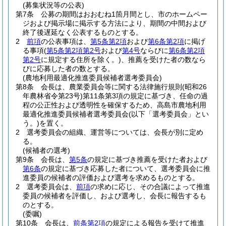
(募集状況等の公表)
第7条
公募の期間はおおむね1箇月間とし、市のホームペー
ジおよび掲示場に掲示する方法により、期間の中間および
終了後遅延なく公表するものとする。
2
前項
の公表事項は、
第5条第2項
および
第6条第2項
に掲げ
る事項
(
第5条第2項第2号
および
第4号
ならびに
第6条第2項
第2号
に規定する住所を除く。)
、推薦を受けた者の数なら
びに応募した者の数とする。
(農地利用最適化推進委員候補者選考委員会)
第8条
会長は、農業委員会等に関する法律施行規則
(昭和26
年農林省令第23号)
第11条第3項の規定に基づき、任命の過
程の公正性および透明性を確保するため、高島市農地利用
最適化推進委員候補者選考委員会
(以下「選考委員会」とい
う。)
を置く。
2
選考委員会の組織、運営等については、会長が別に定め
る。
(候補者の選考)
第9条
会長は、
第5条
の規定に基づき推薦を受けた者および
第6条
の規定に基づき応募した者について、選考委員会に推
進委員の候補者の評価および選考を求めるものとする。
2
選考委員会は、
前項
の求めに応じ、その合議によって推進
委員の候補者を評価し、および選考し、会長に報告するも
のとする。
(委嘱)
第10条
会長は、
前条第2項
の規定による報告を受けて推進