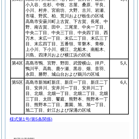
小入谷、生杉、中牧、古屋、桑原、平良、
小川、村井、宮前坊、大野、古川、岩瀬、
市場、野尻、柏、荒川および栃生の区域
高島市安曇川町上古賀、下古賀、長尾、中
野、南古賀、田中、三尾里、中央一丁目、
中央二丁目、中央三丁目、中央四丁目、西
万木、末広一丁目、末広二丁目、末広三丁
目、末広四丁目、五番領、常磐木、青柳、
上小川、下小川、横江、北船木、南船木、
川島、四津川および横江浜の区域
第4区
高島市鴨、宮野、野田、武曽横山、拝戸、
5人
鴨川平、高島、鹿ケ瀬、黒谷、畑、音羽、
永田、勝野、城山台および鵜川の区域
第5区
高島市新旭町新庄、新庄一丁目、新庄二丁
6人
目、安井川、安井川一丁目、安井川二丁
目、北畑、北畑一丁目、北畑二丁目、北畑
三丁目、太田、饗庭、熊野本、熊野本一丁
目、熊野本二丁目、藁園、旭、旭一丁目、
旭二丁目、針江および深溝の区域
様式第1号
(第5条関係)