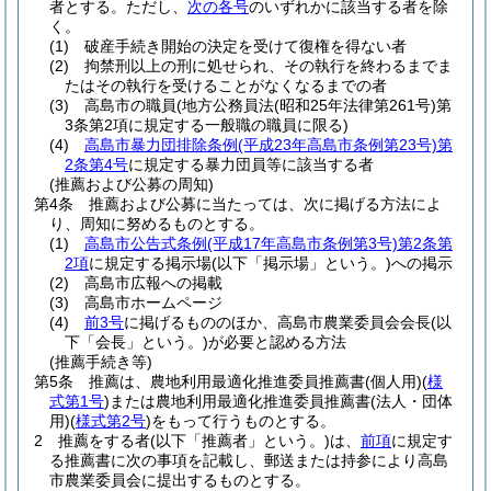
者とする。
ただし、
次の各号
のいずれかに該当する者を除
く。
(1)
破産手続き開始の決定を受けて復権を得ない者
(2)
拘禁刑以上の刑に処せられ、その執行を終わるまでま
たはその執行を受けることがなくなるまでの者
(3)
高島市の職員
(地方公務員法
(昭和25年法律第261号)
第
3条第2項に規定する一般職の職員に限る)
(4)
高島市暴力団排除条例
(平成23年高島市条例第23号)
第
2条第4号
に規定する暴力団員等に該当する者
(推薦および公募の周知)
第4条
推薦および公募に当たっては、次に掲げる方法によ
り、周知に努めるものとする。
(1)
高島市公告式条例
(平成17年高島市条例第3号)
第2条第
2項
に規定する掲示場
(以下「掲示場」という。)
への掲示
(2)
高島市広報への掲載
(3)
高島市ホームページ
(4)
前3号
に掲げるもののほか、高島市農業委員会会長
(以
下「会長」という。)
が必要と認める方法
(推薦手続き等)
第5条
推薦は、農地利用最適化推進委員推薦書
(個人用)
(
様
式第1号
)
または農地利用最適化推進委員推薦書
(法人・団体
用)
(
様式第2号
)
をもって行うものとする。
2
推薦をする者
(以下「推薦者」という。)
は、
前項
に規定す
る推薦書に次の事項を記載し、郵送または持参により高島
市農業委員会に提出するものとする。