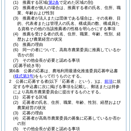
(1)
推薦する区域
(
第2条
で定めた区域の別)
(2)
推薦者が個人の場合は、推薦する者の氏名、住所、職
業、年齢および性別
(3)
推薦者が法人または団体である場合は、その名称、目
的、代表者または管理人の氏名、構成員の数、構成員た
る資格その他の当該推薦者の性格を明らかにする事項
(4)
推薦を受ける者の氏名、住所、職業、年齢、性別、経
歴および農業経営の状況
(5)
推薦の理由
(6)
同一の者について、高島市農業委員に推薦しているか
否かの別
(7)
その他会長が必要と認める事項
(応募手続き等)
第6条
公募の応募は、農地利用最適化推進委員応募申込書
(
様式第3号
)
をもって行うものとする。
2
公募に応募する者
(以下「応募者」という。)
は、
前項
に規
定する申込書に次に掲げる事項を記載し、郵送または持参
により高島市農業委員会に提出するものとする。
(1)
応募する区域
(2)
応募者の氏名、住所、職業、年齢、性別、経歴および
農業経営の状況
(3)
応募の理由
(4)
応募者が高島市農業委員の募集に応募しているか否か
の別
(5)
その他会長が必要と認める事項