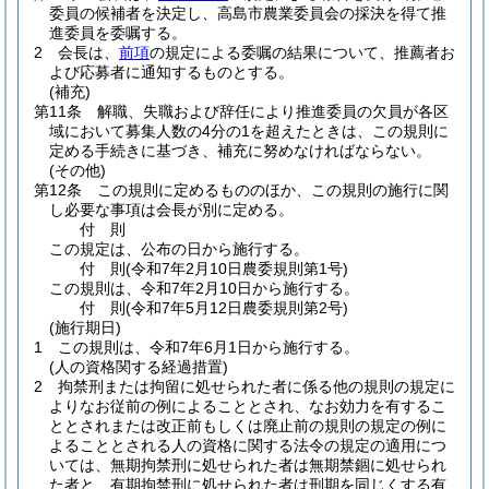
委員の候補者を決定し、高島市農業委員会の採決を得て推
進委員を委嘱する。
2
会長は、
前項
の規定による委嘱の結果について、推薦者お
よび応募者に通知するものとする。
(補充)
第11条
解職、失職および辞任により推進委員の欠員が各区
域において募集人数の4分の1を超えたときは、この規則に
定める手続きに基づき、補充に努めなければならない。
(その他)
第12条
この規則に定めるもののほか、この規則の施行に関
し必要な事項は会長が別に定める。
付
則
この規定は、公布の日から施行する。
付
則
(令和7年2月10日
農委規則第1号)
この規則は、令和7年2月10日から施行する。
付
則
(令和7年5月12日
農委規則第2号)
(施行期日)
1
この規則は、令和7年6月1日から施行する。
(人の資格関する経過措置)
2
拘禁刑または拘留に処せられた者に係る他の規則の規定に
よりなお従前の例によることとされ、なお効力を有するこ
ととされまたは改正前もしくは廃止前の規則の規定の例に
よることとされる人の資格に関する法令の規定の適用につ
いては、無期拘禁刑に処せられた者は無期禁錮に処せられ
た者と、有期拘禁刑に処せられた者は刑期を同じくする有