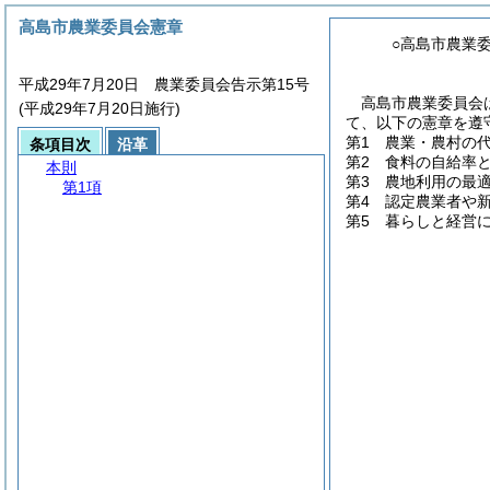
高島市農業委員会憲章
○高島市農業
平成29年7月20日 農業委員会告示第15号
高島市農業委員会
(平成29年7月20日施行)
て、以下の憲章を遵
第1 農業・農村の
条項目次
沿革
第2 食料の自給率
本則
第3 農地利用の最
第1項
第4 認定農業者や
第5 暮らしと経営