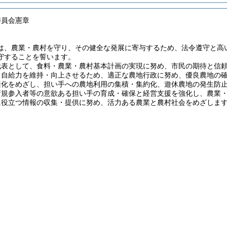
委員会憲章
は、農業・農村を守り、その健全な発展に寄与するため、法令遵守と高
守することを誓います。
代表として、食料・農業・農村基本計画の実現に努め、市民の期待と信
と自給力を維持・向上させるため、適正な農地行政に努め、優良農地の
適化をめざし、担い手への農地利用の集積・集約化、遊休農地の発生防
新規参入者等の意欲ある担い手の育成・確保と経営支援を強化し、農業
に役立つ情報の収集・提供に努め、活力ある農業と農村社会をめざしま