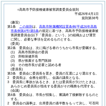
○高島市予防接種健康被害調査委員会規則
平成26年4月1日
規則第38号
(趣旨)
第1条
この規則
は、
高島市附属機関設置条例
(平成26年高島
市条例第4号)
第5条
の規定に基づき、高島市予防接種健康被
害調査委員会
(以下「委員会」という。)
の組織および運営
に関し、必要な事項を定めるものとする。
(委員)
第2条
委員会は、次に掲げる者のうちから市長が委嘱する。
(1)
高島市医師会の委員
(2)
所轄保健所長
(3)
県が推薦する専門医師
(4)
その他市長が必要と認める者
(委員長)
第3条
委員会に委員長を置き、委員の互選により選出する。
2
委員長は、会務を総理し、会議の議長となる。
3
委員長に事故があるとき、または委員長が欠けたときは、
あらかじめ委員長が指名する委員がその職務を代理する。
(会議)
第4条
委員会は、市長が招集し、審議終了後解散するものと
する。
2
委員会の議事は、出席委員の過半数をもって決し、可否同