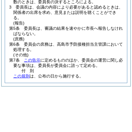
数のときは、委員長の決するところによる。
3
委員長は、会議の内容により必要があると認めるときは、
関係者の出席を求め、意見または説明を聴くことができ
る。
(報告)
第5条
委員長は、審議の結果を速やかに市長へ報告しなけれ
ばならない。
(庶務)
第6条
委員会の庶務は、高島市予防接種担当主管課において
処理する。
(その他)
第7条
この告示
に定めるもののほか、委員会の運営に関し必
要な事項は、委員長が委員会に諮って定める。
付
則
この規則
は、公布の日から施行する。