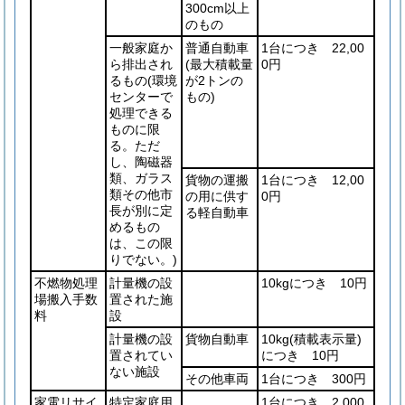
300cm以上
のもの
一般家庭か
普通自動車
1台につき 22,00
ら排出され
(最大積載量
0円
るもの
(環境
が2トンの
センターで
もの)
処理できる
ものに限
る。ただ
し、陶磁器
類、ガラス
貨物の運搬
1台につき 12,00
類その他市
の用に供す
0円
長が別に定
る軽自動車
めるもの
は、この限
りでない。)
不燃物処理
計量機の設
10kgにつき 10円
場搬入手数
置された施
料
設
計量機の設
貨物自動車
10kg
(積載表示量)
置されてい
につき 10円
ない施設
その他車両
1台につき 300円
家電リサイ
特定家庭用
1台につき 2,000