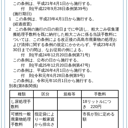
この条例は、平成21年4月1日から施行する。
付
則
(平成22年9月28日
条例第39号)
(施行期日)
1
この条例は、平成23年4月1日から施行する。
(経過措置)
2
この条例の施行の日の前日までに申請し、粗大ごみ収集運
搬処理手数料を既に納付した粗大ごみに係る当該手数料に
ついては、この条例による改正後の高島市廃棄物の処理お
よび清掃に関する条例の規定にかかわらず、平成23年4月
30日までの間は、なお従前の例による。
付
則
(平成24年12月20日
条例第71号)
この条例は、公布の日から施行する。
付
則
(平成25年12月20日
条例第47号)
この条例は、平成26年4月1日から施行する。
付
則
(令和元年6月28日
条例第9号)
この条例は、令和元年10月1日から施行する。
別表
(第8条関係)
種類
区分
規格等
手数料
し尿処理手
18リットルにつ
数料
き 220円
可燃性一般
指定袋によ
市長が別に定める
廃棄物処理
り一般家庭
額
手数料
から排出さ