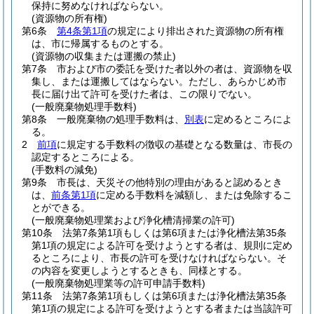
保持に努めなければならない。
(資源物の所有権)
第6条
第4条第1項
の規定により排出された資源物の所有権
は、市に帰属するものとする。
(資源物の収集または運搬の禁止)
第7条
市および市の委託を受けた者以外の者は、資源物を収
集し、または運搬してはならない。
ただし、あらかじめ市
長に届け出て許可を受けた者は、この限りでない。
(一般廃棄物処理手数料)
第8条
一般廃棄物の処理手数料は、
別表
に定めるところによ
る。
2
前項
に規定する手数料の徴収の基礎となる数量は、市長の
認定するところによる。
(手数料の減免)
第9条
市長は、天災その他特別の理由があると認めるとき
は、
前条第1項
に定める手数料を減額し、または免除するこ
とができる。
(一般廃棄物処理業および浄化槽清掃業の許可)
第10条
法第7条第1項もしくは第6項または浄化槽法第35条
第1項の規定による許可を受けようとする者は、規則に定め
るところにより、市長の許可を受けなければならない。
そ
の内容を変更しようとするときも、同様とする。
(一般廃棄物処理業等の許可申請手数料)
第11条
法第7条第1項もしくは第6項または浄化槽法第35条
第1項の規定による許可を受けようとする者または当該許可