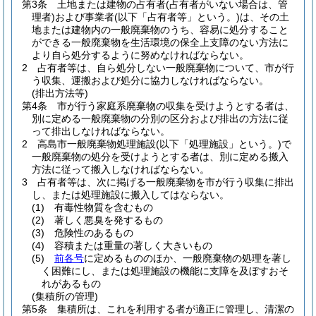
第3条
土地または建物の占有者
(占有者がいない場合は、管
理者)
および事業者
(以下「占有者等」という。)
は、その土
地または建物内の一般廃棄物のうち、容易に処分すること
ができる一般廃棄物を生活環境の保全上支障のない方法に
より自ら処分するように努めなければならない。
2
占有者等は、自ら処分しない一般廃棄物について、市が行
う収集、運搬および処分に協力しなければならない。
(排出方法等)
第4条
市が行う家庭系廃棄物の収集を受けようとする者は、
別に定める一般廃棄物の分別の区分および排出の方法に従
って排出しなければならない。
2
高島市一般廃棄物処理施設
(以下「処理施設」という。)
で
一般廃棄物の処分を受けようとする者は、別に定める搬入
方法に従って搬入しなければならない。
3
占有者等は、次に掲げる一般廃棄物を市が行う収集に排出
し、または処理施設に搬入してはならない。
(1)
有毒性物質を含むもの
(2)
著しく悪臭を発するもの
(3)
危険性のあるもの
(4)
容積または重量の著しく大きいもの
(5)
前各号
に定めるもののほか、一般廃棄物の処理を著し
く困難にし、または処理施設の機能に支障を及ぼすおそ
れがあるもの
(集積所の管理)
第5条
集積所は、これを利用する者が適正に管理し、清潔の