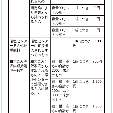
れるもの
指定袋によ
容量90リッ
1袋につき 90円
り事業所か
トル相当
ら排出され
容量60リッ
1袋につき 60円
るもの
トル相当
容量30リッ
1袋につき 30円
トル相当
環境センタ
環境センタ
10kgにつき 100
ー搬入処理
ーに直接搬
円
手数料
入されるす
べてのもの
粗大ごみ等
粗大ごみ
(一
縦、横、高
1個につき 700円
収集運搬処
般家庭から
さの合計が
理手数料
排出される
200cm未満
もので、環
のもの
境センター
縦、横、高
1個につき 1,300
で処理でき
さの合計が
円
るものに限
200cm以上
る。)
300cm未満
のもの
縦、横、高
1個につき 1,900
さの合計が
円