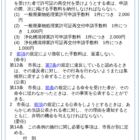
を受けた者で許可証の再交付を受けようとする者は、申請
の際、次に掲げる手数料を納付しなければならない。
(1)
一般廃棄物処理業許可申請手数料 1件につき 2,000
円
(2)
一般廃棄物処理業許可証再交付申請手数料 1件につ
き 1,000円
(3)
浄化槽清掃業許可申請手数料 1件につき 2,000円
(4)
浄化槽清掃業許可証再交付申請手数料 1件につき
1,000円
2
前項
の規定により徴収した手数料は、返還しない。
(命令)
第12条
市長は、
第7条
の規定に違反していると認めるとき
は、その違反者に対し、その行為を行わないようまたは集
積所に戻すよう命ずることができる。
(公表)
第13条
市長は、
前条
の規定による命令を受けた者が、その
命令に従わなかったときは、その事実を公表することがで
きる。
2
市長は、
前項
の規定による公表をしようとするときは、あ
らかじめ当該公表される者に対し、その理由を通知すると
ともに、弁明の機会を与えなければならない。
(委任)
第14条
この条例の施行に関し必要な事項は、市長が別に定
める。
付
則