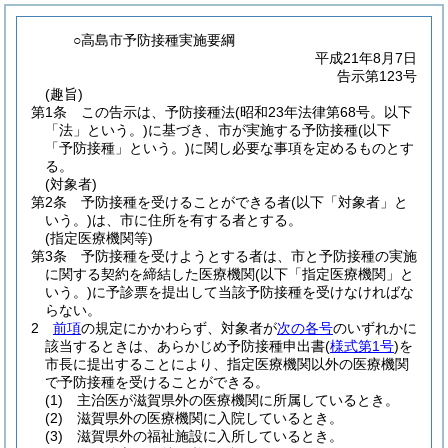
○高島市予防接種実施要綱
平成21年8月7日
告示第123号
(趣旨)
第1条
この告示は、予防接種法
(昭和23年法律第68号。以下
「法」という。)
に基づき、市が実施する予防接種
(以下
「予防接種」という。)
に関し必要な事項を定めるものとす
る。
(対象者)
第2条
予防接種を受けることができる者
(以下「対象者」と
いう。)
は、市に住所を有する者とする。
(指定医療機関等)
第3条
予防接種を受けようとする者は、市と予防接種の実施
に関する契約を締結した医療機関
(以下「指定医療機関」と
いう。)
に予診票を提出して当該予防接種を受けなければな
らない。
2
前項
の規定にかかわらず、対象者が
次の各号
のいずれかに
該当するときは、あらかじめ予防接種申出書
(
様式第1号
)
を
市長に提出することにより、指定医療機関以外の医療機関
で予防接種を受けることができる。
(1)
主治医が滋賀県外の医療機関に所属しているとき。
(2)
滋賀県外の医療機関に入院しているとき。
(3)
滋賀県外の福祉施設に入所しているとき。