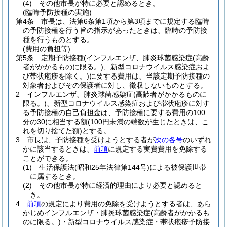
(4)
その他市長が特に必要と認めるとき。
(臨時予防接種の実施)
第4条
市長は、法第6条第1項から第3項までに規定する臨時
の予防接種を行う旨の指示があったときは、臨時の予防接
種を行うものとする。
(費用の負担等)
第5条
定期予防接種
(インフルエンザ、肺炎球菌感染症
(高齢
者がかかるものに限る。)
、新型コロナウイルス感染症およ
び帯状疱疹を除く。)
に要する費用は、当該定期予防接種の
対象者およびその保護者に対し、徴収しないものとする。
2
インフルエンザ、肺炎球菌感染症
(高齢者がかかるものに
限る。)
、新型コロナウイルス感染症および帯状疱疹に対す
る予防接種の自己負担金は、予防接種に要する費用の100
分の30に相当する額
(100円未満の端数が生じたときは、こ
れを切り捨てた額)
とする。
3
市長は、予防接種を受けようとする者が
次の各号
のいずれ
かに該当するときは、
前項
に規定する実費費用を免除する
ことができる。
(1)
生活保護法
(昭和25年法律第144号)
による被保護世帯
に属するとき。
(2)
その他市長が特に経済的理由により必要と認めると
き。
4
前項
の規定により費用の免除を受けようとする者は、あら
かじめインフルエンザ・肺炎球菌感染症
(高齢者がかかるも
のに限る。)
・新型コロナウイルス感染症・帯状疱疹予防接