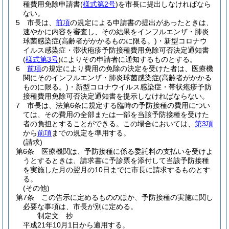
種費用免除申請書
(
様式第2号
)
を市長に提出しなければなら
ない。
5
市長は、
前項
の規定による申請書の提出があったときは、
速やかに内容を審査し、その結果をインフルエンザ・肺炎
球菌感染症
(高齢者がかかるものに限る。)
・新型コロナウ
イルス感染症・帯状疱疹予防接種費用免除可否決定通知書
(
様式第3号
)
によりその申請者に通知するものとする。
6
前項
の規定により費用の免除の決定を受けた者は、医療機
関にそのインフルエンザ・肺炎球菌感染症
(高齢者がかかる
ものに限る。)
・新型コロナウイルス感染症・帯状疱疹予防
接種費用免除可否決定通知書を提示しなければならない。
7
市長は、法第6条に規定する臨時の予防接種の費用につい
ては、その費用の全部または一部を当該予防接種を受けた
者の負担とすることができる。
この場合においては、
第3項
から
前項
までの規定を準用する。
(請求)
第6条
医療機関は、予防接種に係る委託料の支払いを受けよ
うとするときは、請求書に予診票を添付して当該予防接種
を実施した月の翌月の10日までに市長に請求するものとす
る。
(その他)
第7条
この告示に定めるもののほか、予防接種の実施に関し
必要な事項は、市長が別に定める。
制定文
抄
平成21年10月1日から適用する。