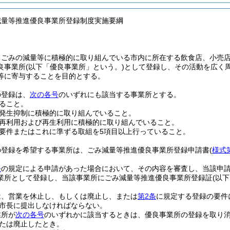
減量等推進優良事業所登録制度実施要綱
、ごみの減量等に積極的に取り組んでいる市内に所在する飲食店、小売
良事業所
(以下「優良事業所」という。)
として登録し、その活動を広く
等に寄与することを目的とする。
の登録は、
次の各号
のいずれにも該当する事業所とする。
ること。
発生抑制に積極的に取り組んでいること。
再利用および再生利用に積極的に取り組んでいること。
要件またはこれに準ずる取組を5項目以上行っていること。
の登録を希望する事業所は、ごみ減量等推進優良事業所登録申請書
(
様式
条
の規定による申請があった場合において、その内容を審査し、当該申
業所として登録し、当該事業所にごみ減量等推進優良事業所登録証
(以
は、営業を休止し、もしくは廃止し、または
第2条
に規定する登録の要件
市長に提出しなければならない。
業所が
次の各号
のいずれかに該当するときは、優良事業所の登録を取り
たは廃止したとき。