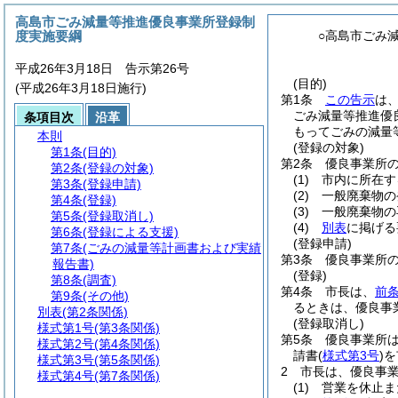
高島市ごみ減量等推進優良事業所登録制
度実施要綱
○高島市ごみ
平成26年3月18日 告示第26号
(目的)
(平成26年3月18日施行)
第1条
この告示
は
ごみ減量等推進優
条項目次
沿革
もってごみの減量
本則
(登録の対象)
第1条
(目的)
第2条
優良事業所
第2条
(登録の対象)
(1)
市内に所在す
第3条
(登録申請)
(2)
一般廃棄物の
第4条
(登録)
(3)
一般廃棄物の
第5条
(登録取消し)
(4)
別表
に掲げる
第6条
(登録による支援)
(登録申請)
第7条
(ごみの減量等計画書および実績
第3条
優良事業所
報告書)
(登録)
第8条
(調査)
第4条
市長は、
前
第9条
(その他)
るときは、優良事
別表
(第2条関係)
(登録取消し)
様式第1号
(第3条関係)
第5条
優良事業所
様式第2号
(第4条関係)
請書
(
様式第3号
)
を
様式第3号
(第5条関係)
2
市長は、優良事
様式第4号
(第7条関係)
(1)
営業を休止ま