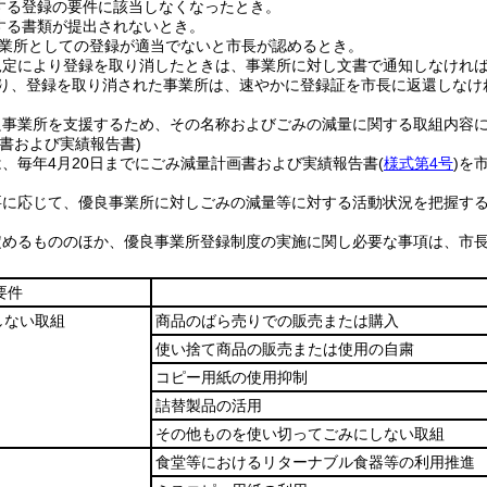
する登録の要件に該当しなくなったとき。
する書類が提出されないとき。
業所としての登録が適当でないと市長が認めるとき。
規定により登録を取り消したときは、事業所に対し文書で通知しなけれ
り、登録を取り消された事業所は、速やかに登録証を市長に返還しなけ
良事業所を支援するため、その名称およびごみの減量に関する取組内容
書および実績報告書)
、毎年4月20日までにごみ減量計画書および実績報告書
(
様式第4号
)
を
要に応じて、優良事業所に対しごみの減量等に対する活動状況を把握す
定めるもののほか、優良事業所登録制度の実施に関し必要な事項は、市
要件
しない取組
商品のばら売りでの販売または購入
使い捨て商品の販売または使用の自粛
コピー用紙の使用抑制
詰替製品の活用
その他ものを使い切ってごみにしない取組
食堂等におけるリターナブル食器等の利用推進