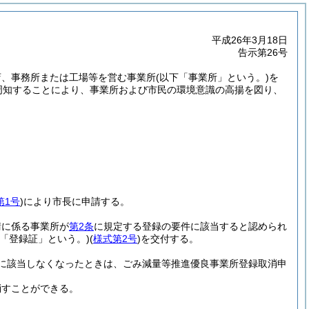
平成26年3月18日
告示第26号
店、事務所または工場等を営む事業所
(以下「事業所」という。)
を
周知することにより、事業所および市民の環境意識の高揚を図り、
第1号
)
により市長に申請する。
請に係る事業所が
第2条
に規定する登録の要件に該当すると認められ
下「登録証」という。)
(
様式第2号
)
を交付する。
に該当しなくなったときは、ごみ減量等推進優良事業所登録取消申
消すことができる。