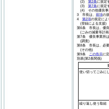
(2)
第2条
に規定
(3)
第7条
に規定
(4)
その他優良事
3
市長は、
前項
の
4
第2項
の規定によ
(登録による支援)
第6条
市長は、優
(ごみの減量等計画
第7条
優良事業所は
(調査)
第8条
市長は、必
(その他)
第9条
この告示
に
別表
(第2条関係)
使い切ってごみに
繰り返し使う取組