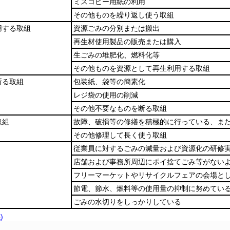
ミスコピー用紙の利用
その他ものを繰り返し使う取組
用する取組
資源ごみの分別または搬出
再生材使用製品の販売または購入
生ごみの堆肥化、燃料化等
その他ものを資源として再生利用する取組
断る取組
包装紙、袋等の簡素化
レジ袋の使用の削減
その他不要なものを断る取組
取組
故障、破損等の修繕を積極的に行っている、ま
その他修理して長く使う取組
従業員に対するごみの減量および資源化の研修
店舗および事務所周辺にポイ捨てごみ等がない
フリーマーケットやリサイクルフェアの会場と
節電、節水、燃料等の使用量の抑制に努めてい
ごみの水切りをしっかりしている
)