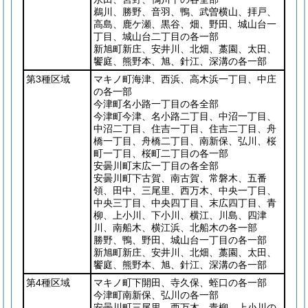
鵜川、勝野、音羽、鴨、武曽横山、拝戸、
高島、鹿ケ瀬、黒谷、畑、野田、城山台一
丁目、城山台二丁目の各一部
新旭町新庄、安井川、北畑、藁園、太田、
饗庭、熊野本、旭、針江、深溝の各一部
第3種区域
マキノ町海津、西浜、高木浜一丁目、中庄
の各一部
今津町名小路一丁目の各全部
今津町今津、名小路二丁目、中沼一丁目、
中沼二丁目、住吉一丁目、住吉二丁目、舟
橋一丁目、舟橋二丁目、南新保、弘川、桜
町一丁目、桜町二丁目の各一部
安曇川町末広一丁目の各全部
安曇川町下古賀、南古賀、常磐木、五番
領、田中、三尾里、西万木、中央一丁目、
中央三丁目、中央四丁目、末広四丁目、青
柳、上小川、下小川、横江、川島、四津
川、南船木、横江浜、北船木の各一部
勝野、鴨、野田、城山台一丁目の各一部
新旭町新庄、安井川、北畑、藁園、太田、
饗庭、熊野本、旭、針江、深溝の各一部
第4種区域
マキノ町下開田、寺久保、蛭口の各一部
今津町南新保、弘川の各一部
安曇川町三尾里、西万木、青柳、上小川の