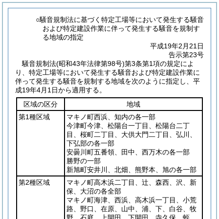
○騒音規制法に基づく特定工場等において発生する騒音
および特定建設作業に伴って発生する騒音を規制す
る地域の指定
平成19年2月21日
告示第23号
騒音規制法
(昭和43年法律第98号)
第3条第1項の規定によ
り、特定工場等において発生する騒音および特定建設作業に
伴って発生する騒音を規制する地域を次のように指定し、平
成19年4月1日から適用する。
区域の区分
地域
第1種区域
マキノ町西浜、知内の各一部
今津町今津、松陽台一丁目、松陽台二丁
目、桜町二丁目、大供大門二丁目、弘川、
下弘部の各一部
安曇川町五番領、田中、西万木の各一部
勝野の一部
新旭町安井川、北畑、熊野本、旭の各一部
第2種区域
マキノ町高木浜二丁目、辻、森西、沢、新
保、大沼の各全部
マキノ町海津、西浜、高木浜一丁目、小荒
路、野口、在原、山中、浦、下、白谷、牧
野、石庭、上開田、下開田、寺久保、蛭