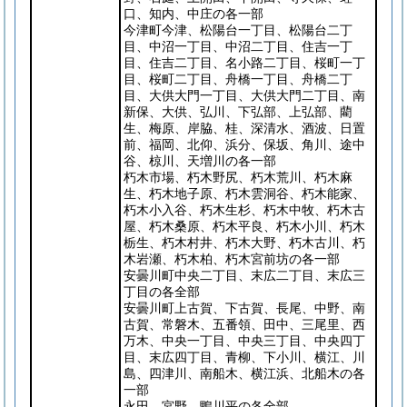
口、知内、中庄の各一部
今津町今津、松陽台一丁目、松陽台二丁
目、中沼一丁目、中沼二丁目、住吉一丁
目、住吉二丁目、名小路二丁目、桜町一丁
目、桜町二丁目、舟橋一丁目、舟橋二丁
目、大供大門一丁目、大供大門二丁目、南
新保、大供、弘川、下弘部、上弘部、藺
生、梅原、岸脇、桂、深清水、酒波、日置
前、福岡、北仰、浜分、保坂、角川、途中
谷、椋川、天増川の各一部
朽木市場、朽木野尻、朽木荒川、朽木麻
生、朽木地子原、朽木雲洞谷、朽木能家、
朽木小入谷、朽木生杉、朽木中牧、朽木古
屋、朽木桑原、朽木平良、朽木小川、朽木
栃生、朽木村井、朽木大野、朽木古川、朽
木岩瀬、朽木柏、朽木宮前坊の各一部
安曇川町中央二丁目、末広二丁目、末広三
丁目の各全部
安曇川町上古賀、下古賀、長尾、中野、南
古賀、常磐木、五番領、田中、三尾里、西
万木、中央一丁目、中央三丁目、中央四丁
目、末広四丁目、青柳、下小川、横江、川
島、四津川、南船木、横江浜、北船木の各
一部
永田、宮野、鴨川平の各全部