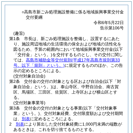
○高島市新ごみ処理施設整備に係る地域振興事業交付金
交付要綱
令和6年5月22日
告示第106号
(趣旨)
第1条
市長は、新ごみ処理施設を整備し、設置するにあた
り、施設周辺地域の生活環境の保全および地域の活性化を
図るため、予算の範囲内において地域振興事業交付金
(以下
「交付金」という。)
を交付するものとし、その交付に関し
ては、
高島市補助金等交付規則
(平成17年高島市規則第33
号。以下「規則」という。)
に規定するもののほか、この告
示の定めるところによる。
(交付対象自治会)
第2条
交付金の交付の対象となる区および自治会
(以下「対
象自治会」という。)
は、泰山寺区、中野自治会、南古賀
区、馬場区、三田区、佐賀区、上寺区および横山区とす
る。
(交付対象事業等)
第3条
交付金の交付の対象となる事業
(以下「交付対象事
業」という。)
、交付対象経費、交付限度額および交付期間
は、
別表
に定めるところによる。
2
別表
により算出した交付対象経費に1,000円未満の端数が
あるときは、これを切り捨てるものとする。