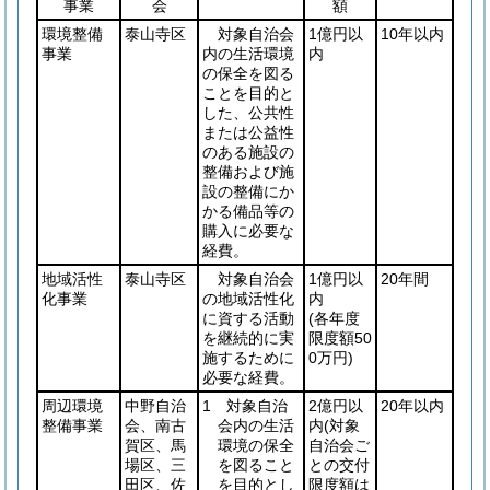
事業
会
額
環境整備
泰山寺区
対象自治会
1億円以
10年以内
事業
内の生活環境
内
の保全を図る
ことを目的と
した、公共性
または公益性
のある施設の
整備および施
設の整備にか
かる備品等の
購入に必要な
経費。
地域活性
泰山寺区
対象自治会
1億円以
20年間
化事業
の地域活性化
内
に資する活動
(各年度
を継続的に実
限度額50
施するために
0万円)
必要な経費。
周辺環境
中野自治
1 対象自治
2億円以
20年以内
整備事業
会、南古
会内の生活
内
(対象
賀区、馬
環境の保全
自治会ご
場区、三
を図ること
との交付
田区、佐
を目的とし
限度額は