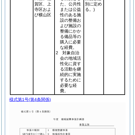
賀区、上
た、公共性
別に定め
寺区およ
または公益
る。)
び横山区
性のある施
設の整備お
よび施設の
整備にかか
る備品等の
購入に必要
な経費。
2 対象自治
会の地域活
性化に資す
る活動を継
続的に実施
するために
必要な経
費。
様式第1号
(第4条関係)