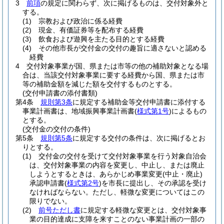
3
前項
の規定に関わらず、次に掲げるものは、交付対象外と
する。
(1)
宗教および政治に係る経費
(2)
現金、有価証券等を配布する経費
(3)
飲食および遊興を主たる目的とする経費
(4)
その他市長が交付金の交付の趣旨に適さないと認める
経費
4
交付対象事業が国、県または市等の他の補助対象となる場
合は、当該交付対象事業に要する経費から国、県または市
等の補助金額を減じた額を交付するものとする。
(交付申請書の添付書類)
第4条
規則第3条
に規定する補助金等交付申請書に添付する
事業計画書は、地域振興事業計画書
(
様式第1号
)
によるもの
とする。
(交付金の交付の条件)
第5条
規則第5条
に規定する交付の条件は、次に掲げるとお
りとする。
(1)
交付金の交付を受けて交付対象事業を行う対象自治会
は、交付対象事業の内容を変更し、中止し、または廃止
しようとするときは、あらかじめ事業変更
(中止・廃止)
承認申請書
(
様式第2号
)
を市長に提出し、その承認を受け
なければならない。
ただし、軽微な変更についてはこの
限りでない。
(2)
前号ただし書
に規定する軽微な変更とは、交付対象事
業の目的達成に支障を来すことのない事業計画の一部の