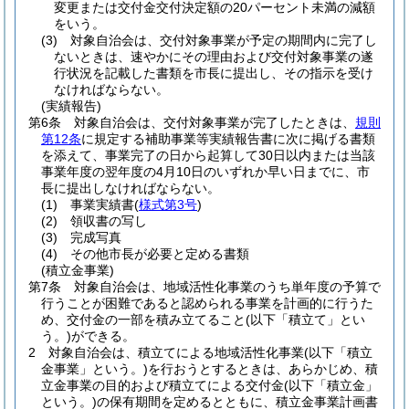
変更または交付金交付決定額の20パーセント未満の減額
をいう。
(3)
対象自治会は、交付対象事業が予定の期間内に完了し
ないときは、速やかにその理由および交付対象事業の遂
行状況を記載した書類を市長に提出し、その指示を受け
なければならない。
(実績報告)
第6条
対象自治会は、交付対象事業が完了したときは、
規則
第12条
に規定する補助事業等実績報告書に次に掲げる書類
を添えて、事業完了の日から起算して30日以内または当該
事業年度の翌年度の4月10日のいずれか早い日までに、市
長に提出しなければならない。
(1)
事業実績書
(
様式第3号
)
(2)
領収書の写し
(3)
完成写真
(4)
その他市長が必要と定める書類
(積立金事業)
第7条
対象自治会は、地域活性化事業のうち単年度の予算で
行うことが困難であると認められる事業を計画的に行うた
め、交付金の一部を積み立てること
(以下「積立て」とい
う。)
ができる。
2
対象自治会は、積立てによる地域活性化事業
(以下「積立
金事業」という。)
を行おうとするときは、あらかじめ、積
立金事業の目的および積立てによる交付金
(以下「積立金」
という。)
の保有期間を定めるとともに、積立金事業計画書