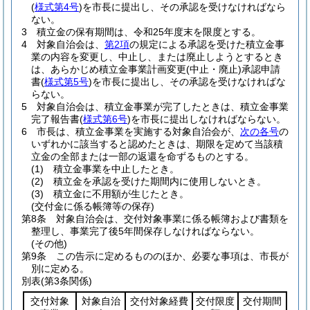
(
様式第4号
)
を市長に提出し、その承認を受けなければなら
ない。
3
積立金の保有期間は、令和25年度末を限度とする。
4
対象自治会は、
第2項
の規定による承認を受けた積立金事
業の内容を変更し、中止し、または廃止しようとするとき
は、あらかじめ積立金事業計画変更
(中止・廃止)
承認申請
書
(
様式第5号
)
を市長に提出し、その承認を受けなければな
らない。
5
対象自治会は、積立金事業が完了したときは、積立金事業
完了報告書
(
様式第6号
)
を市長に提出しなければならない。
6
市長は、積立金事業を実施する対象自治会が、
次の各号
の
いずれかに該当すると認めたときは、期限を定めて当該積
立金の全部または一部の返還を命ずるものとする。
(1)
積立金事業を中止したとき。
(2)
積立金を承認を受けた期間内に使用しないとき。
(3)
積立金に不用額が生じたとき。
(交付金に係る帳簿等の保存)
第8条
対象自治会は、交付対象事業に係る帳簿および書類を
整理し、事業完了後5年間保存しなければならない。
(その他)
第9条
この告示に定めるもののほか、必要な事項は、市長が
別に定める。
別表
(第3条関係)
交付対象
対象自治
交付対象経費
交付限度
交付期間