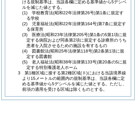
ける規制基準は、当該各欄に定める基準値から5デシベ
ルを減じた値とする。
(1)
学校教育法
(昭和22年法律第26号)
第1条に規定す
る学校
(2)
児童福祉法
(昭和22年法律第164号)
第7条に規定す
る保育所
(3)
医療法
(昭和23年法律第205号)
第1条の5第1項に規
定する病院および同条第2項に規定する診療所のうち
患者を入院させるための施設を有するもの
(4)
図書館法
(昭和25年法律第118号)
第2条第1項に規
定する図書館
(5)
老人福祉法
(昭和38年法律第133号)
第20条の5に規
定する特別養護老人ホーム
3 第1種区域に接する第2種区域
(Ⅱ)
における当該境界線
より15メートルの範囲内の規制基準は、当該各欄に定
める基準値から5デシベルを減じた値とする。ただし、
前項の適用を受ける区域は除くものとする。