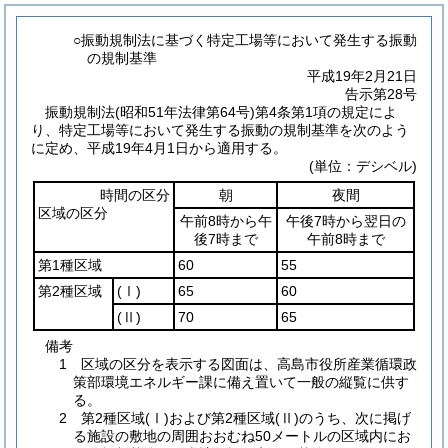
○振動規制法に基づく特定工場等において発生する振動
の規制基準
平成19年2月21日
告示第28号
振動規制法
(昭和51年法律第64号)
第4条第1項の規定によ
り、特定工場等において発生する振動の規制基準を次のよう
に定め、平成19年4月1日から適用する。
(単位：デシベル)
時間の区分
朝
夜間
区域の区分
午前8時から午
午後7時から翌日の
後7時まで
午前8時まで
第1種区域
60
55
第2種区域
(Ⅰ)
65
60
(Ⅱ)
70
65
備考
1 区域の区分を表示する図面は、高島市役所産業循環政
策部環境エネルギー課に備え置いて一般の縦覧に供す
る。
2 第2種区域
(Ⅰ)
および第2種区域
(Ⅱ)
のうち、次に掲げ
る施設の敷地の周囲おおむね50メートルの区域内にお