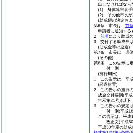
出しなければなら
(1)
身体障害者手
(2)
その他市長が
(助成額の決定およ
第6条
市長は、
前
申請者に通知する
2
前項
により助成
3
交付する助成券
(助成金等の返還)
第7条
市長は、虚
(その他)
第8条
この告示に
付
則
(施行期日)
1
この告示は、平成
(経過措置)
2
この告示の施行
成金交付要綱
(平
告示第21号)
(以下
3
この告示の規定は
付
則
(平成1
この告示は、平成1
改正文
(平成3
平成30年度の助
様式第1号
(第5条関係