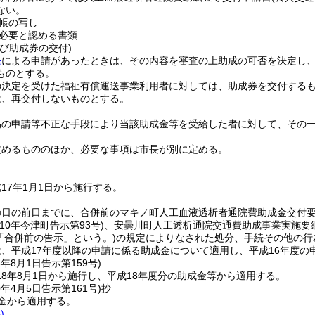
ない。
帳の写し
必要と認める書類
び助成券の交付)
条
による申請があったときは、その内容を審査の上助成の可否を決定し
ものとする。
の決定を受けた福祉有償運送事業利用者に対しては、助成券を交付する
は、再交付しないものとする。
偽の申請等不正な手段により当該助成金等を受給した者に対して、その
定めるもののほか、必要な事項は市長が別に定める。
17年1月1日から施行する。
の日の前日までに、合併前のマキノ町人工血液透析者通院費助成金交付
成10年今津町告示第93号)
、安曇川町人工透析通院交通費助成事業実施要
「合併前の告示」という。)
の規定によりなされた処分、手続その他の行
、平成17年度以降の申請に係る助成金について適用し、平成16年度
8年8月1日
告示第159号)
8年8月1日から施行し、平成18年度分の助成金等から適用する。
0年4月5日
告示第161号)
抄
成金から適用する。
)