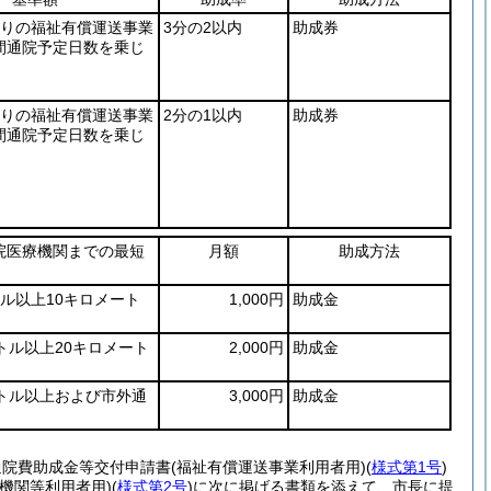
たりの福祉有償運送事業
3分の2以内
助成券
間通院予定日数を乗じ
たりの福祉有償運送事業
2分の1以内
助成券
間通院予定日数を乗じ
院医療機関までの最短
月額
助成方法
ル以上10キロメート
1,000円
助成金
トル以上20キロメート
2,000円
助成金
ートル以上および市外通
3,000円
助成金
通院費助成金等交付申請書
(福祉有償運送事業利用者用)
(
様式第1号
)
通機関等利用者用)
(
様式第2号
)
に次に掲げる書類を添えて、市長に提