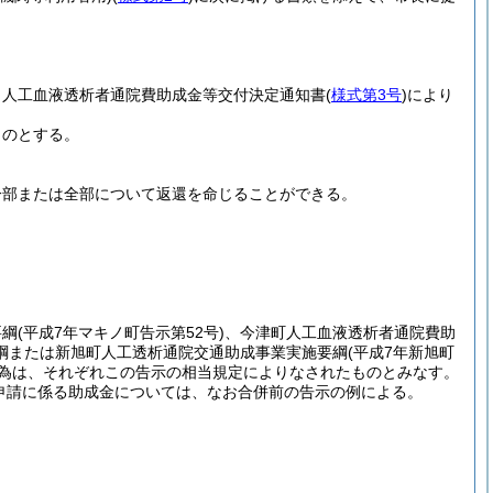
、人工血液透析者通院費助成金等交付決定通知書
(
様式第3号
)
により
ものとする。
一部または全部について返還を命じることができる。
要綱
(平成7年マキノ町告示第52号)
、今津町人工血液透析者通院費助
綱または新旭町人工透析通院交通助成事業実施要綱
(平成7年新旭町
為は、それぞれこの告示の相当規定によりなされたものとみなす。
の申請に係る助成金については、なお合併前の告示の例による。