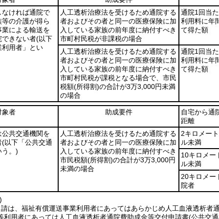
しなければ通院で
人工透析治療法を受けるため通院する
通院1回当
族等の介護が得ら
者およびその者と同一の医療保険に加
利用料に年
事業による輸送を
入している家族の前年度に納付すべき
て得た額
院できない者
(以下
市町村民税が非課税の場合
業利用者」とい
人工透析治療法を受けるため通院する
通院1回当
者およびその者と同一の医療保険に加
利用料に年
入している家族の前年度に納付すべき
て得た額
市町村民税が課税となる場合で、市民
税額
(所得割)
の合計が3万3,000円未満
の場合
対象者
助成要件
自宅から通
距離
は公共交通機関を
人工透析治療法を受けるため通院する
2キロメート
者
(以下「公共交通
者およびその者と同一の医療保険に加
ル未満
う。)
入している家族の前年度に納付すべき
10キロメー
市民税額
(所得割)
の合計が3万3,000円
ル未満
未満の場合
20キロメ
院者
)
申請は、福祉有償運送事業利用者にあってはあらかじめ人工血液透析者
等利用者にあっては人工血液透析者通院費助成金等交付申請書
(公共交