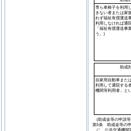
専ら車椅子を利用
きない者または家
れず福祉有償運送
利用しなければ通
「福祉有償運送事
う。)
助成
自家用自動車また
利用して通院する
機関等利用者」とい
(助成金等の申請等
第5条
助成金等の
に、公共交通機関