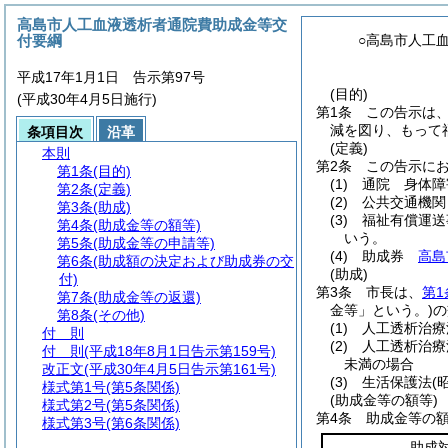
高島市人工血液透析者通院費助成金等交
付要綱
○高島市人工
平成17年1月1日 告示第97号
(目的)
(平成30年4月5日施行)
第1条
この告示は
減を図り、もって
条項目次
沿革
(定義)
本則
第2条
この告示に
第1条
(目的)
(1)
通院 身体障
第2条
(定義)
(2)
公共交通機関
第3条
(助成)
(3)
福祉有償運送
第4条
(助成金等の額等)
いう。
第5条
(助成金等の申請等)
(4)
助成券
高島
第6条
(助成額の決定および助成券の交
(助成)
付)
第3条
市長は、
第1
第7条
(助成金等の返還)
金等」という。)
の
第8条
(その他)
(1)
人工透析治療
付 則
(2)
人工透析治療
付 則
(平成18年8月1日告示第159号)
未満の場合
改正文
(平成30年4月5日告示第161号)
(3)
生活保護法
(
様式第1号
(第5条関係)
(助成金等の額等)
様式第2号
(第5条関係)
第4条
助成金等の
様式第3号
(第6条関係)
助成