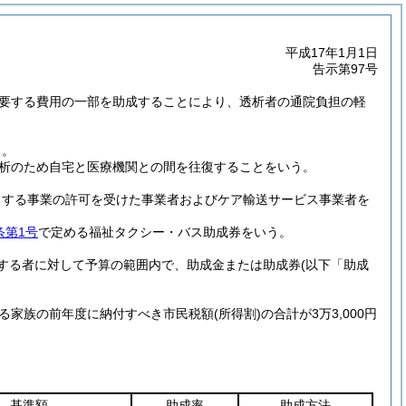
平成17年1月1日
告示第97号
要する費用の一部を助成することにより、透析者の通院負担の軽
る。
析のため自宅と医療機関との間を往復することをいう。
該当する事業の許可を受けた事業者およびケア輸送サービス事業者を
条第1号
で定める福祉タクシー・バス助成券をいう。
する者に対して予算の範囲内で、助成金または助成券
(以下「助成
る家族の前年度に納付すべき市民税額
(所得割)
の合計が3万3,000円
基準額
助成率
助成方法