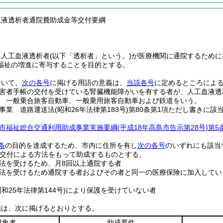
血液透析者通院費助成金等交付要綱
、人工血液透析者
(以下「透析者」という。)
が医療機関に通院するために
福祉の増進に寄与することを目的とする。
おいて、
次の各号
に掲げる用語の意義は、
当該各号
に定めるところによ
害者手帳の交付を受けている腎臓機能障がいを有する者が、人工血液透
 一般乗合旅客自動車、一般乗用旅客自動車および鉄道をいう。
事業 道路運送法
(昭和26年法律第183号)
第80条第1項ただし書きに
市福祉総合交通利用助成事業実施要綱
(平成18年高島市告示第28号)
第5
条
の目的を達成するため、市内に住所を有し
次の各号
のいずれにも該当
交付による方法をもって助成するものとする。
法を受けるため、月8回以上通院する者
法を受けるため通院する者およびその者と同一の医療保険に加入してい
昭和25年法律第144号)
により保護を受けていない者
額は、次に掲げるとおりとする。
対象者
助成要件