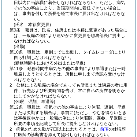
日以内に当該職に着任しなければならない。
ただし、病気
その他の事由により、当該期間内に着任できない場合に
は、事由を付して所長を経て市長に届け出なければならな
い。
(氏名、本籍変更届)
第9条
職員は、氏名、住所または本籍に変更があった場合に
は、一般職の例により速やかに変更届を総務部長に提出し
なければならない。
(出勤)
第10条
職員は、定刻までに出勤し、タイムレコーダにより
自ら打刻しなければならない。
(勤務時間中における外出または早退)
第11条
勤務時間中病気その他の事由により早退または一時
離席しようとするときは、所長に申し出て承認を受けなけ
ればならない。
2
公務による離席の場合であっても所長または隣席の者に用
件、行先および所要時間を告げ、常に自己の所在を明らか
にしておかなければならない。
(休暇、遅刻、早退等)
第12条
職員は、病気その他の事由により休暇、遅刻、早退
または欠勤する場合は、事前に
(ただし、やむを得ないとき
は事後速やかに)
一般職の例により休暇願、遅参、早退願に
所要の事項を記載して所長に提出しなければならない。
2
病気のため欠勤が7日以上にわたるときは、
前項
の休暇願
に医師の診断書を添えて提出しなければならない。