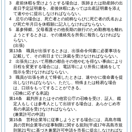
3
産前休暇を受けようとする場合は、医師または助産師の出
産日予定証明書を、産後休暇にあっては出産証明書を添え
て速やかに提出しなければならない。
4
忌引の場合は、死亡者との続柄ならびに死亡者の氏名およ
び死亡年月日を休暇願に記入しなければならない。
5
墓参帰郷、父母看護その他長期の旅行のため勤務地を離れ
ようとするときは、その連絡先を所長に報告しなければな
らない。
(出張)
第13条
職員が出張するときは、出張命令伺書に必要事項を
記載して、その前日までに決裁を受けなければならない。
2
出張先において用務の都合その他やむを得ない事由により
日程を変更する場合には、電話等により所長に連絡をして
指示を受けなければならない。
3
職員が出張を終えて帰省したときは、速やかに復命書を提
出しなければならない。
ただし、特殊または軽易な場合
は、口頭をもってすることができる。
(召喚に応ずる承認)
第14条
裁判所またはその他官公庁の召喚を受け、証人、鑑
定人もしくは参考人として出頭する場合は、あらかじめ市
長の承認を受けなければならない。
(兼業許可の申請)
第15条
営利企業等に従事しようとする場合には、高島市職
員の営利企業等の従事制限に関する規則
(平成17年高島市規
則第21号)
に基づき兼業許可申請を市長に提出しなければな