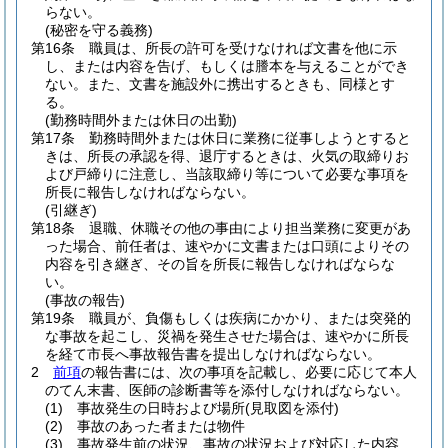
らない。
(秘密を守る義務)
第16条
職員は、所長の許可を受けなければ文書を他に示
し、または内容を告げ、もしくは謄本を与えることができ
ない。
また、文書を施設外に携出するときも、同様とす
る。
(勤務時間外または休日の出勤)
第17条
勤務時間外または休日に業務に従事しようとすると
きは、所長の承認を得、退庁するときは、火気の取締りお
よび戸締りに注意し、当該取締り等について必要な事項を
所長に報告しなければならない。
(引継ぎ)
第18条
退職、休職その他の事由により担当業務に変更があ
った場合、前任者は、速やかに文書または口頭によりその
内容を引き継ぎ、その旨を所長に報告しなければならな
い。
(事故の報告)
第19条
職員が、負傷もしくは疾病にかかり、または突発的
な事故を起こし、災禍を発生させた場合は、速やかに所長
を経て市長へ事故報告書を提出しなければならない。
2
前項
の報告書には、次の事項を記載し、必要に応じて本人
のてん末書、医師の診断書等を添付しなければならない。
(1)
事故発生の日時および場所
(見取図を添付)
(2)
事故のあった者または物件
(3)
事故発生前の状況、事故の状況および対応した内容