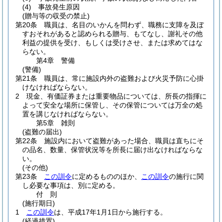
(4)
事故発生原因
(贈与等の収受の禁止)
第20条
職員は、名目のいかんを問わず、職務に支障を及ぼ
すおそれがあると認められる贈与、もてなし、謝礼その他
利益の提供を受け、もしくは受けさせ、または求めてはな
らない。
第4章
警備
(警備)
第21条
職員は、常に施設内外の盗難および火災予防に心掛
けなければならない。
2
現金、有価証券または重要物品については、所長の指揮に
よって安全な場所に保管し、その保管については万全の処
置を講じなければならない。
第5章
雑則
(盗難の届出)
第22条
施設内において盗難があった場合、職員は直ちにそ
の品名、数量、保管状況等を所長に届け出なければならな
い。
(その他)
第23条
この訓令
に定めるもののほか、
この訓令
の施行に関
し必要な事項は、別に定める。
付
則
(施行期日)
1
この訓令
は、平成17年1月1日から施行する。
(経過措置)