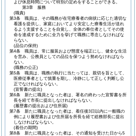
よび休息時間について特別の定めをすることができる。
第3章
服務
(職責)
第3条
職員は、その職務が在宅療養者の病状に応じた適切な
看護を提供し、家庭においてより安定した療養生活が送れ
るよう支援することを自覚し、全体の奉仕者としてその使
命を達成するために全力を挙げて職務に専念しなければな
らない。
(品位の保持)
第4条
職員は、常に服装および態度を端正にし、健全な生活
を営み、公務員としての品位を保つよう努めなければなら
ない。
(職務の公正)
第5条
職員は、職務の執行に当たっては、親切を旨として、
医療従事者として慎重を期し、冷静にして正しく判断し公
正でなければならない。
(宣誓書の提出)
第6条
新たに職員となった者は、署名の終わった宣誓書を所
長を経て市長に提出しなければならない。
(履歴書の提出および住所届)
第7条
新たに職員となった者は、着任後3日以内に一般職の
例により履歴書および住所届を所長を経て総務部長に提出
しなければならない。
(着任の期間)
第8条
新たに職員となった者は、その通知を受けた日から5