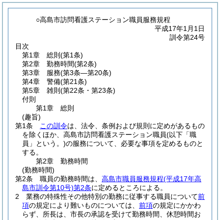
○高島市訪問看護ステーション職員服務規程
平成17年1月1日
訓令第24号
目次
第1章
総則
(第1条)
第2章
勤務時間
(第2条)
第3章
服務
(第3条―第20条)
第4章
警備
(第21条)
第5章
雑則
(第22条・第23条)
付則
第1章
総則
(趣旨)
第1条
この訓令
は、法令、条例および規則に定めがあるもの
を除くほか、高島市訪問看護ステーション職員
(以下「職
員」という。)
の服務について、必要な事項を定めるものと
する。
第2章
勤務時間
(勤務時間)
第2条
職員の勤務時間は、
高島市職員服務規程
(平成17年高
島市訓令第10号)
第2条
に定めるところによる。
2
業務の特殊性その他特別の勤務に従事する職員について
前
項
の規定により難いものについては、
前項
の規定にかかわ
らず、所長は、市長の承認を受けて勤務時間、休憩時間お