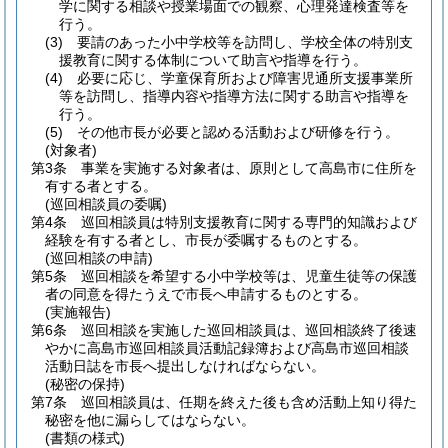
学に関する相談や授業場面での観察、心理発達検査等を
行う。
(3)
要請のあった小中学校等を訪問し、学校全体の特別支
援教育に関する体制について助言や指導を行う。
(4)
必要に応じ、学童保育所および障害児通所支援事業所
等を訪問し、指導内容や指導方法に関する助言や指導を
行う。
(5)
その他市長が必要と認める活動および研修を行う。
(対象者)
第3条
事業を実施する対象者は、原則として高島市に住所を
有する者とする。
(巡回相談員の委嘱)
第4条
巡回相談員は特別支援教育に関する専門的知識および
経験を有する者とし、市長が委嘱するものとする。
(巡回相談の申請)
第5条
巡回相談を希望する小中学校等は、児童生徒等の保護
者の同意を得たうえで市長へ申請するものとする。
(実施報告)
第6条
巡回相談を実施した巡回相談員は、巡回相談終了後速
やかに高島市巡回相談員活動記録簿および高島市巡回相談
活動日誌を市長へ提出しなければならない。
(秘密の保持)
第7条
巡回相談員は、任期を終えた後も含め活動上知り得た
秘密を他に漏らしてはならない。
(書類の様式)