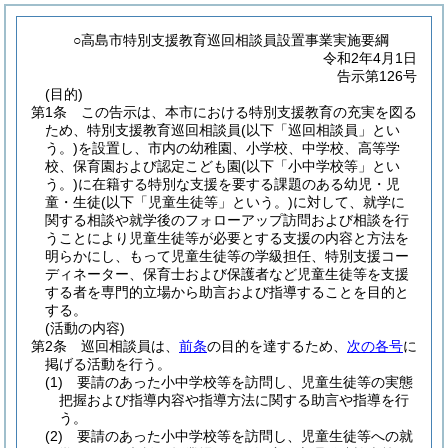
○高島市特別支援教育巡回相談員設置事業実施要綱
令和2年4月1日
告示第126号
(目的)
第1条
この告示は、本市における特別支援教育の充実を図る
ため、特別支援教育巡回相談員
(以下「巡回相談員」とい
う。)
を設置し、市内の幼稚園、小学校、中学校、高等学
校、保育園および認定こども園
(以下「小中学校等」とい
う。)
に在籍する特別な支援を要する課題のある幼児・児
童・生徒
(以下「児童生徒等」という。)
に対して、就学に
関する相談や就学後のフォローアップ訪問および相談を行
うことにより児童生徒等が必要とする支援の内容と方法を
明らかにし、もって児童生徒等の学級担任、特別支援コー
ディネーター、保育士および保護者など児童生徒等を支援
する者を専門的立場から助言および指導することを目的と
する。
(活動の内容)
第2条
巡回相談員は、
前条
の目的を達するため、
次の各号
に
掲げる活動を行う。
(1)
要請のあった小中学校等を訪問し、児童生徒等の実態
把握および指導内容や指導方法に関する助言や指導を行
う。
(2)
要請のあった小中学校等を訪問し、児童生徒等への就