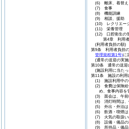
(6)
離床、着替え
(7)
食事
(8)
機能訓練
(9)
相談、援助
(10)
レクリエー
(11)
栄養管理
(12)
口腔衛生の
第4章
利用
(利用者負担の額)
第9条
利用者負担
管理規程第1号)
に
(通常の送迎の実施
第10条
通常の送迎
(施設利用に当たっ
第11条
施設の利用
(1)
施設利用中の
(2)
食費は保険給
め、食事内容を
(3)
面会は、午前
(4)
消灯時間は、
(5)
外出・外泊は
(6)
飲酒・喫煙は
(7)
火気の取扱い
(8)
設備・備品の
(9)
所持品・備品