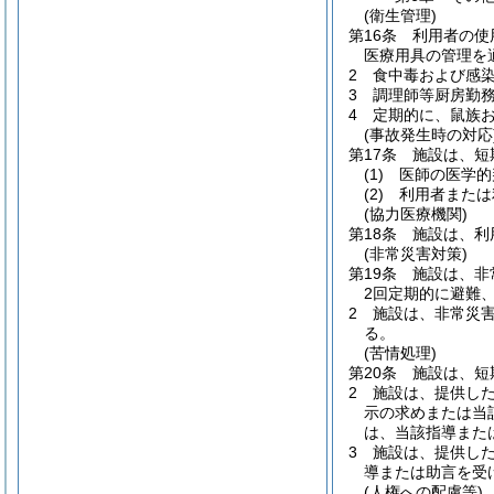
(衛生管理)
第16条
利用者の使
医療用具の管理を
2
食中毒および感
3
調理師等厨房勤
4
定期的に、鼠族
(事故発生時の対応
第17条
施設は、短
(1)
医師の医学的
(2)
利用者または
(協力医療機関)
第18条
施設は、利
(非常災害対策)
第19条
施設は、非
2回定期的に避難
2
施設は、非常災
る。
(苦情処理)
第20条
施設は、短
2
施設は、提供し
示の求めまたは当
は、当該指導また
3
施設は、提供し
導または助言を受
(人権への配慮等)