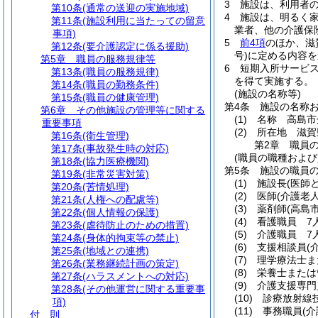
3
施設は、利用者
第10条
(通常の送迎の実施地域)
4
施設は、明るく
第11条
(施設利用に当たっての留意
業者、他の介護保
事項)
5
前4項
のほか、滋
第12条
(要介護認定に係る援助)
号)
に定める内容を
第5章
職員の服務規律等
6
短期入所サービ
第13条
(職員の服務規律)
を得て実施する。
第14条
(職員の勤務条件)
(施設の名称等)
第15条
(職員の健康管理)
第4条
施設の名称
第6章
その他施設の管理等に関する
(1)
名称 高島市
重要事項
(2)
所在地 滋賀県
第16条
(衛生管理)
第2章
職員
第17条
(事故発生時の対応)
(職員の職種および
第18条
(協力医療機関)
第5条
施設の職員
第19条
(非常災害対策)
(1)
施設長
(医師
第20条
(苦情処理)
(2)
医師
(介護老
第21条
(人権への配慮等)
(3)
薬剤師
(高島
第22条
(個人情報の保護)
(4)
看護職員 7
第23条
(虐待防止のための措置)
(5)
介護職員 7
第24条
(身体的拘束等の禁止)
(6)
支援相談員
(
第25条
(地域との連携)
(7)
理学療法士ま
第26条
(業務継続計画の策定)
(8)
栄養士または
第27条
(ハラスメントへの対応)
(9)
介護支援専門
第28条
(その他運営に関する重要事
(10)
診療放射線
項)
(11)
事務職員
(
付 則