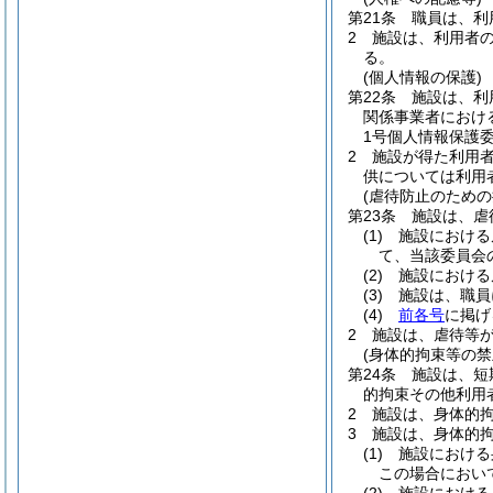
第21条
職員は、利
2
施設は、利用者
る。
(個人情報の保護)
第22条
施設は、利
関係事業者におけ
1号個人情報保護
2
施設が得た利用
供については利用
(虐待防止のための
第23条
施設は、虐
(1)
施設における
て、当該委員会
(2)
施設における
(3)
施設は、職員
(4)
前各号
に掲げ
2
施設は、虐待等
(身体的拘束等の禁
第24条
施設は、短
的拘束その他利用
2
施設は、身体的
3
施設は、身体的
(1)
施設における
この場合におい