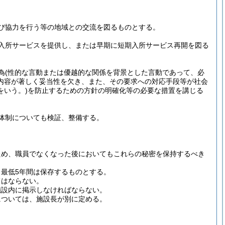
び協力を行う等の地域との交流を図るものとする。
入所サービスを提供し、または早期に短期入所サービス再開を図る
為
(性的な言動または優越的な関係を背景とした言動であって、必
内容が著しく妥当性を欠き、また、その要求への対応手段等が社会
いう。)
を防止するための方針の明確化等の必要な措置を講じる
体制についても検証、整備する。
ため、職員でなくなった後においてもこれらの秘密を保持するべき
最低5年間は保存するものとする。
てはならない。
施設内に掲示しなければならない。
については、施設長が別に定める。