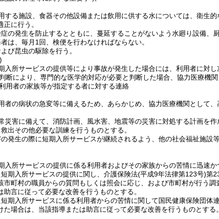
用する施設、食器その他設備または飲用に供する水については、衛生的
適正に行う。
染症の発生を防止するとともに、蔓延することがないよう水廻り設備、
務者は、毎月1回、検便を行わなければならない。
および昆虫の駆除を行う。
)
期入所サービスの提供等により事故が発生した場合には、利用者に対し
判断により、専門的な医学的対応が必要と判断した場合、協力医療機関
利用者の家族等が指定する者に対する連絡
用者の病状の急変等に備えるため、あらかじめ、協力医療機関として、
常災害に備えて、消防計画、風水害、地震等の災害に対処する計画を作
、救出その他必要な訓練を行うものとする。
害の発生の際に短期入所サービスが継続されるよう、他の社会福祉施設
期入所サービスの提供に係る利用者およびその家族からの苦情に迅速か
た短期入所サービスの提供に関し、介護保険法
(平成9年法律第123号)
第
該市町村の職員からの質問もしくは照会に応じ、および市町村が行う調
は助言に従って必要な改善を行うものとする。
た短期入所サービスに係る利用者からの苦情に関して国民健康保険団体
けた場合は、当該指導または助言に従って必要な改善を行うものとする