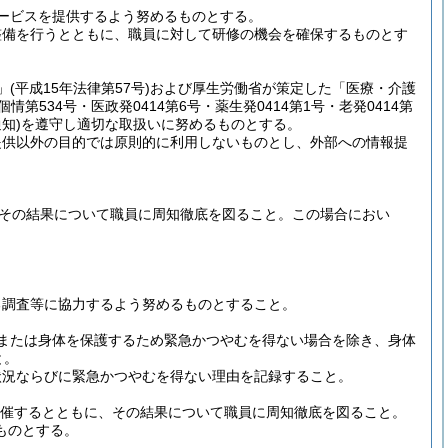
ービスを提供するよう努めるものとする。
整備を行うとともに、職員に対して研修の機会を確保するものとす
」
(平成15年法律第57号)
および厚生労働省が策定した「医療・介護
個情第534号・医政発0414第6号・薬生発0414第1号・老発0414第
知)
を遵守し適切な取扱いに努めるものとする。
提供以外の目的では原則的に利用しないものとし、外部への情報提
その結果について職員に周知徹底を図ること。
この場合におい
る調査等に協力するよう努めるものとすること。
または身体を保護するため緊急かつやむを得ない場合を除き、身体
と。
状況ならびに緊急かつやむを得ない理由を記録すること。
開催するとともに、その結果について職員に周知徹底を図ること。
ものとする。