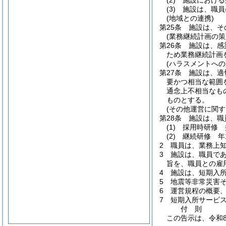
(2)
施設における
(3)
施設は、職員
(地域との連携)
第25条
施設は、そ
(業務継続計画の策
第26条
施設は、感
ため業務継続計画
(ハラスメントへの
第27条
施設は、適
要かつ相当な範囲
通念上不相当なも
ものとする。
(その他運営に関す
第28条
施設は、職
(1)
採用時研修 
(2)
継続研修 年
2
職員は、業務上
3
施設は、職員で
旨を、職員との雇
4
施設は、短期入
5
地震等非常災害
6
運営規程の概要
7
短期入所サービ
付
則
この告示は、令和