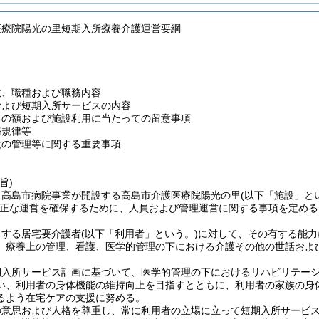
医療院陽光の里短期入所療養介護運営要綱
数、職種および職務内容
および短期入所サービスの内容
担の額および施設利用に当たっての留意事項
務規律等
設の管理等に関する重要事項
旨)
、高島市病院事業が開設する高島市介護医療院陽光の里
(以下「施設」と
正な運営を確保するために、人員および管理運営に関する事項を定める
とする居宅要介護者
(以下「利用者」という。)
に対して、その有する能力
、療養上の管理、看護、医学的管理の下における介護その他の世話およ
期入所サービス計画に基づいて、医学的管理の下におけるリハビリテー
い、利用者の身体機能の維持向上を目指すとともに、利用者の家族の身
るよう在宅ケアの支援に努める。
の意思および人格を尊重し、常に利用者の立場に立って短期入所サービ