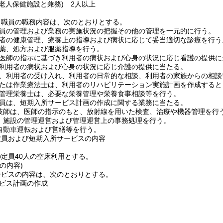
護老人保健施設と兼務)
2人以上
る職員の職務内容は、次のとおりとする。
員の管理および業務の実施状況の把握その他の管理を一元的に行う。
者の健康管理、療養上の指導および病状に応じて妥当適切な診療を行う
薬、処方および服薬指導を行う。
医師の指示に基づき利用者の病状および心身の状況に応じ看護の提供に
利用者の病状および心身の状況に応じ介護の提供に当たる。
、利用者の受け入れ、利用者の日常的な相談、利用者の家族からの相談
たは作業療法士は、利用者のリハビリテーション実施計画を作成すると
管理栄養士は、必要な栄養管理や栄養食事相談等を行う。
員は、短期入所サービス計画の作成に関する業務に当たる。
技師は、医師の指示のもと、放射線を用いた検査、治療や機器管理を行
、施設の管理運営および管理運営上の事務処理を行う。
自動車運転および営繕等を行う。
定員および短期入所サービスの内容
定員40人の空床利用とする。
の内容)
ービスの内容は、次のとおりとする。
ビス計画の作成