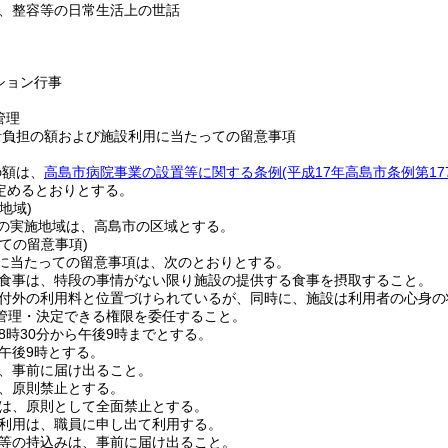
、整容等の日常生活上の世話
ション行事
管理
者負担の額および施設利用に当たっての留意事項
の額は、
高島市病院事業の設置等に関する条例
(平成17年高島市条例第17
定めるとおりとする。
地域)
の実施地域は、高島市の区域とする。
ての留意事項)
に当たっての留意事項は、次のとおりとする。
食事は、特段の事情がない限り施設の提供する食事を摂取すること。
付外の利用料と位置づけられているが、同時に、施設は利用者の心身の
管理・決定できる権限を委任すること。
8時30分から午後9時までとする。
午後9時とする。
、事前に届け出ること。
、原則禁止とする。
は、原則として全面禁止とする。
利用は、職員に申し出て利用する。
等の持込みは、事前に届け出ること。