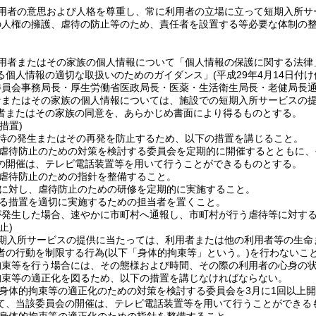
用者の意思および人格を尊重し、常に利用者の立場に立って短期入所サ
の人権の擁護、虐待の防止等のため、責任者を設置する等必要な体制の
用者またはその家族の個人情報について「個人情報の保護に関する法律
る個人情報の適切な取扱いのためのガイダンス」
(平成29年4月14日付け
委員会事務局長・厚生労働省医政局長・医薬・生活衛生局長・老健局長通
者またはその家族の個人情報については、施設での短期入所サービスの
者またはその家族の同意を、あらかじめ書面により得るものとする。
措置)
待の発生またはその再発を防止するため、以下の措置を講じること。
虐待防止のための対策を検討する委員会を定期的に開催するとともに、
の開催は、テレビ電話装置等を用いて行うことができるものとする。
虐待防止のための指針を整備すること。
に対し、虐待防止のための研修を定期的に実施すること。
る措置を適切に実施するための担当者を置くこと。
が発生した場合、速やかに市町村へ通報し、市町村が行う虐待等に対す
止)
期入所サービスの提供に当たっては、利用者または他の利用者等の生命
者の行動を制限する行為
(以下「身体的拘束等」という。)
を行わないこ
拘束等を行う場合には、その態様および時間、その際の利用者の心身の
拘束等の適正化を図るため、以下の措置を講じなければならない。
身体的拘束等の適正化のための対策を検討する委員会を3月に1回以上
て、当該委員会の開催は、テレビ電話装置等を用いて行うことができる