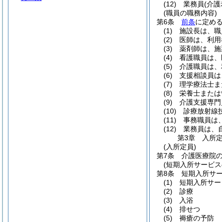
(12)
業務員
(介
(職員の職務内容)
第6条
前条
に定め
(1)
施設長は、職
(2)
医師は、利用
(3)
薬剤師は、施
(4)
看護職員は、
(5)
介護職員は、
(6)
支援相談員は
(7)
理学療法士ま
(8)
栄養士または
(9)
介護支援専門
(10)
診療放射線
(11)
事務職員は
(12)
業務員は、
第3章
入所
(入所定員)
第7条
介護医療院の
(短期入所サービス
第8条
短期入所サ
(1)
短期入所サー
(2)
診療
(3)
入浴
(4)
排せつ
(5)
褥瘡の予防