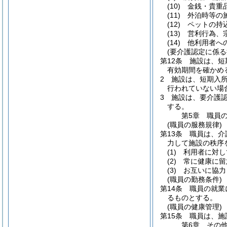
(10)
金銭・貴重
(11)
外泊時等の
(12)
ペットの持
(13)
営利行為、
(14)
他利用者へ
(要介護認定に係る
第12条
施設は、短
有効期間を確かめ
2
施設は、短期入
行われていない場
3
施設は、要介護
する。
第5章
職員
(職員の服務規律)
第13条
職員は、介
力して施設の秩序
(1)
利用者に対し
(2)
常に健康に留
(3)
お互いに協力
(職員の勤務条件)
第14条
職員の就業
るものとする。
(職員の健康管理)
第15条
職員は、施
第6章
その