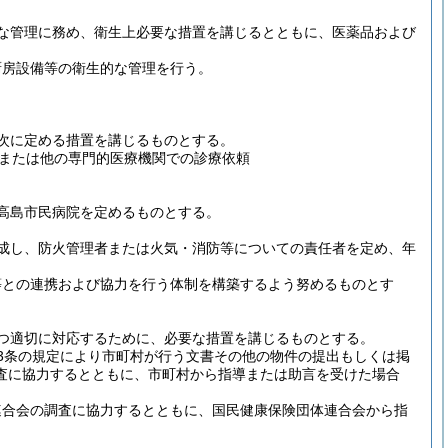
な管理に務め、衛生上必要な措置を講じるとともに、医薬品および
厨房設備等の衛生的な管理を行う。
次に定める措置を講じるものとする。
または他の専門的医療機関での診療依頼
高島市民病院を定めるものとする。
成し、防火管理者または火気・消防等についての責任者を定め、年
等との連携および協力を行う体制を構築するよう努めるものとす
つ適切に対応するために、必要な措置を講じるものとする。
23条の規定により市町村が行う文書その他の物件の提出もしくは掲
査に協力するとともに、市町村から指導または助言を受けた場合
連合会の調査に協力するとともに、国民健康保険団体連合会から指
。