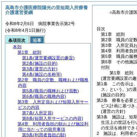
高島市介護医療院陽光の里短期入所療養
介護運営要綱
○高島市介護
令和8年2月6日 病院事業告示第2号
目次
(令和8年4月1日施行)
第1章
総則
第2章
職員の定
条項目次
沿革
第3章
入所定員
本則
第4章
利用者負
第1章
総則
第5章
職員の服
第1条
(運営要綱設置の趣旨)
第6章
その他施
第2条
(施設の目的)
付則
第3条
(運営の方針)
第1章
総則
第4条
(施設の名称等)
(運営要綱設置の趣
第2章
職員の定数、職種および職務
第1条
この告示は
内容
ス」という。)
の適
第5条
(職員の職種および員数)
(施設の目的)
第6条
(職員の職務内容)
第2条
療養を必要
第3章
入所定員および短期入所サー
ビス計画に基づき
ビスの内容
(運営の方針)
第7条
(入所定員)
第3条
施設は、短
第8条
(短期入所サービスの内容)
生活上の世話を行
第4章
利用者負担の額および施設利
の生活を維持でき
用に当たっての留意事項
2
施設は、利用者
第9条
(利用者負担の額)