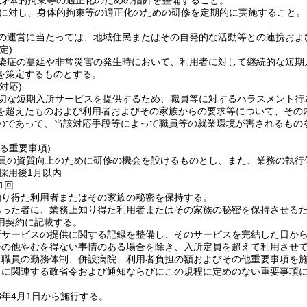
身体的拘束等の適正化のための指針を整備すること。
に対し、身体的拘束等の適正化のための研修を定期的に実施すること。
の運営に当たっては、地域住民またはその自発的な活動等との連携およ
定)
染症の蔓延や非常災害の発生時において、利用者に対して継続的な短期
を策定するものとする。
対応)
切な短期入所サービスを提供するため、職員等に対するハラスメント行
を超えたものおよび利用者およびその家族からの要求等について、その
のであって、当該対応手段等によって職員等の就業環境が害されるものを
る重要事項)
員の資質向上のために研修の機会を設けるものとし、また、業務の執行
採用後1月以内
1回
知り得た利用者またはその家族の秘密を保持する。
あった者に、業務上知り得た利用者またはその家族の秘密を保持させる
用契約に記載する。
所サービスの提供に関する記録を整備し、そのサービスを完結した日から
その他やむを得ない事情のある場合を除き、入所定員を超えて利用させ
、職員の勤務体制、併設病院、利用者負担の額およびその他重要事項を
スに関連する政省令および通知ならびにこの規程に定めのない重要事項
8年4月1日から施行する。