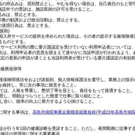
品の持込みは、原則禁止とし、やむを得ない場合は、自己責任のもと管
施設外での受診は、施設医師の許可を受けること。
込みは、禁止とする。
宗教の勧誘および政治活動は、禁止とする。
の迷惑行為は、禁止とする。
援助)
期入所サービスの提供を求められた場合は、その者の提示する被保険者
るものとする。
所サービス利用の際に要介護認定を受けていない利用申込者については
合は、利用申込者の意思を踏まえて速やかに当該申請が行われるよう、
認定の更新の申請が遅くとも当該利用者が受けている要介護認定の有効期
の服務規律等
護保険関係法令および諸規則、個人情報保護法を遵守し、業務上の指示
を維持し、常に次の事項に留意すること。
ては、人格を尊重し、懇切丁寧を旨とし、責任をもって接遇すること。
意し、明朗はつらつとした態度で仕事に取り組むこと。
し合い、能率の向上に努力するよう心掛けること。
に関する事項は、
高島市病院事業企業職員就業規程
(平成23年高島市病
設が行う年1回の健康診断を受診すること。
ただし、夜間勤務に従事す
他施設の管理等に関する重要事項