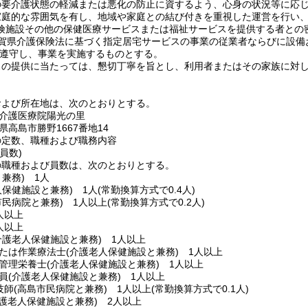
の要介護状態の軽減または悪化の防止に資するよう、心身の状況等に応
家庭的な雰囲気を有し、地域や家庭との結び付きを重視した運営を行い
険施設その他の保健医療サービスまたは福祉サービスを提供する者との
賀県介護保険法に基づく指定居宅サービスの事業の従業者ならびに設備
遵守し、事業を実施するものとする。
スの提供に当たっては、懇切丁寧を旨とし、利用者またはその家族に対
および所在地は、次のとおりとする。
介護医療院陽光の里
高島市勝野1667番地14
の定数、職種および職務内容
員数)
の職種および員数は、次のとおりとする。
と兼務)
1人
人保健施設と兼務)
1人
(常勤換算方式で0.4人)
市民病院と兼務)
1人以上
(常勤換算方式で0.2人)
人以上
人以上
介護老人保健施設と兼務)
1人以上
たは作業療法士
(介護老人保健施設と兼務)
1人以上
管理栄養士
(介護老人保健施設と兼務)
1人以上
員
(介護老人保健施設と兼務)
1人以上
技師
(高島市民病院と兼務)
1人以上
(常勤換算方式で0.1人)
介護老人保健施設と兼務)
2人以上