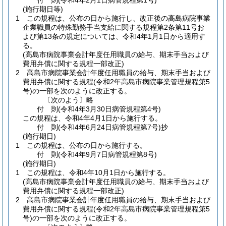
付
則
(令和4年2月1日
病管規程第1号)
(施行期日等)
1
この規程は、公布の日から施行し、改正後の高島病院事業
企業職員の特殊勤務手当支給に関する規程第2条第11号お
よび第13条の規定については、令和4年1月1日から適用す
る。
(高島市病院事業会計年度任用職員の給与、期末手当および
費用弁償に関する規程一部改正)
2
高島市病院事業会計年度任用職員の給与、期末手当および
費用弁償に関する規程
(令和2年高島市病院事業管理規程第5
号)
の一部を次のように改正する。
〔次のよう〕略
付
則
(令和4年3月30日
病管規程第4号)
この規程は、令和4年4月1日から施行する。
付
則
(令和4年6月24日
病管規程第7号)
抄
(施行期日)
1
この規程は、公布の日から施行する。
付
則
(令和4年9月7日
病管規程第8号)
(施行期日)
1
この規程は、令和4年10月1日から施行する。
(高島市病院事業会計年度任用職員の給与、期末手当および
費用弁償に関する規程一部改正)
2
高島市病院事業会計年度任用職員の給与、期末手当および
費用弁償に関する規程
(令和2年高島市病院事業管理規程第5
号)
の一部を次のように改正する。