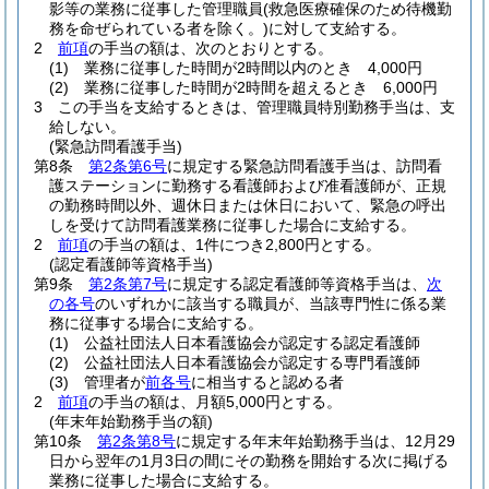
影等の業務に従事した管理職員
(救急医療確保のため待機勤
務を命ぜられている者を除く。)
に対して支給する。
2
前項
の手当の額は、次のとおりとする。
(1)
業務に従事した時間が2時間以内のとき 4,000円
(2)
業務に従事した時間が2時間を超えるとき 6,000円
3
この手当を支給するときは、管理職員特別勤務手当は、支
給しない。
(緊急訪問看護手当)
第8条
第2条第6号
に規定する緊急訪問看護手当は、訪問看
護ステーションに勤務する看護師および准看護師が、正規
の勤務時間以外、週休日または休日において、緊急の呼出
しを受けて訪問看護業務に従事した場合に支給する。
2
前項
の手当の額は、1件につき2,800円とする。
(認定看護師等資格手当)
第9条
第2条第7号
に規定する認定看護師等資格手当は、
次
の各号
のいずれかに該当する職員が、当該専門性に係る業
務に従事する場合に支給する。
(1)
公益社団法人日本看護協会が認定する認定看護師
(2)
公益社団法人日本看護協会が認定する専門看護師
(3)
管理者が
前各号
に相当すると認める者
2
前項
の手当の額は、月額5,000円とする。
(年末年始勤務手当の額)
第10条
第2条第8号
に規定する年末年始勤務手当は、12月29
日から翌年の1月3日の間にその勤務を開始する次に掲げる
業務に従事した場合に支給する。