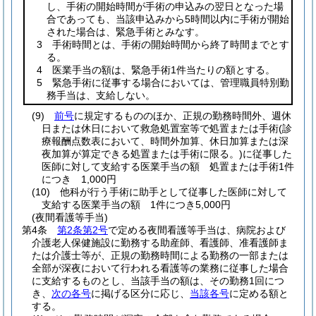
し、手術の開始時間が手術の申込みの翌日となった場
合であっても、当該申込みから5時間以内に手術が開始
された場合は、緊急手術とみなす。
3 手術時間とは、手術の開始時間から終了時間までとす
る。
4 医業手当の額は、緊急手術1件当たりの額とする。
5 緊急手術に従事する場合においては、管理職員特別勤
務手当は、支給しない。
(9)
前号
に規定するもののほか、正規の勤務時間外、週休
日または休日において救急処置室等で処置または手術
(診
療報酬点数表において、時間外加算、休日加算または深
夜加算が算定できる処置または手術に限る。)
に従事した
医師に対して支給する医業手当の額 処置または手術1件
につき 1,000円
(10)
他科が行う手術に助手として従事した医師に対して
支給する医業手当の額 1件につき5,000円
(夜間看護等手当)
第4条
第2条第2号
で定める夜間看護等手当は、病院および
介護老人保健施設に勤務する助産師、看護師、准看護師ま
たは介護士等が、正規の勤務時間による勤務の一部または
全部が深夜において行われる看護等の業務に従事した場合
に支給するものとし、当該手当の額は、その勤務1回につ
き、
次の各号
に掲げる区分に応じ、
当該各号
に定める額と
する。