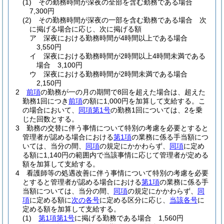
(1)
その勤務時間が深夜の全部を含む勤務である場合
7,300円
(2)
その勤務時間が深夜の一部を含む勤務である場合 次
に掲げる場合に応じ、次に掲げる額
ア
深夜における勤務時間が4時間以上である場合
3,550円
イ
深夜における勤務時間が2時間以上4時間未満である
場合 3,100円
ウ
深夜における勤務時間が2時間未満である場合
2,150円
2
前項
の勤務が一の月の期間で8回を超えた場合は、超えた
勤務1回につき
前項
の額に1,000円を加算して支給する。
こ
の場合において、
同項第1号
の勤務1回については、2を乗
じた回数とする。
3
勤務の交替に伴う事情について特別の考慮を必要とすると
管理者が認める場合における
第1項
の業務に係る手当額につ
いては、当分の間、
同項
の規定にかかわらず、
同項
に定め
る額に1,140円の範囲内で当該事情に応じて管理者が定める
額を加算して支給する。
4
看護師等の処遇改善に伴う事情について特別の考慮を必要
とすると管理者が認める場合における
第1項
の業務に係る手
当額については、当分の間、
同項
の規定にかかわらず、
同
項
に定める額に
次の各号
に定める区分に応じ、
当該各号
に
定める額を加算して支給する。
(1)
第1項第1号
に掲げる勤務である場合 1,560円