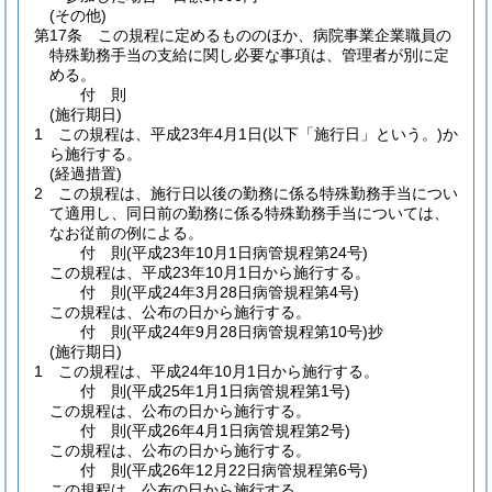
(その他)
第17条
この規程に定めるもののほか、病院事業企業職員の
特殊勤務手当の支給に関し必要な事項は、管理者が別に定
める。
付
則
(施行期日)
1
この規程は、平成23年4月1日
(以下「施行日」という。)
か
ら施行する。
(経過措置)
2
この規程は、施行日以後の勤務に係る特殊勤務手当につい
て適用し、同日前の勤務に係る特殊勤務手当については、
なお従前の例による。
付
則
(平成23年10月1日
病管規程第24号)
この規程は、平成23年10月1日から施行する。
付
則
(平成24年3月28日
病管規程第4号)
この規程は、公布の日から施行する。
付
則
(平成24年9月28日
病管規程第10号)
抄
(施行期日)
1
この規程は、平成24年10月1日から施行する。
付
則
(平成25年1月1日
病管規程第1号)
この規程は、公布の日から施行する。
付
則
(平成26年4月1日
病管規程第2号)
この規程は、公布の日から施行する。
付
則
(平成26年12月22日
病管規程第6号)
この規程は、公布の日から施行する。