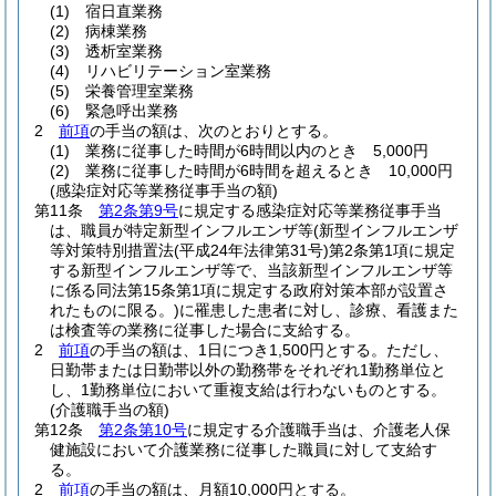
(1)
宿日直業務
(2)
病棟業務
(3)
透析室業務
(4)
リハビリテーション室業務
(5)
栄養管理室業務
(6)
緊急呼出業務
2
前項
の手当の額は、次のとおりとする。
(1)
業務に従事した時間が6時間以内のとき 5,000円
(2)
業務に従事した時間が6時間を超えるとき 10,000円
(感染症対応等業務従事手当の額)
第11条
第2条第9号
に規定する感染症対応等業務従事手当
は、職員が特定新型インフルエンザ等
(新型インフルエンザ
等対策特別措置法
(平成24年法律第31号)
第2条第1項に規定
する新型インフルエンザ等で、当該新型インフルエンザ等
に係る同法第15条第1項に規定する政府対策本部が設置さ
れたものに限る。)
に罹患した患者に対し、診療、看護また
は検査等の業務に従事した場合に支給する。
2
前項
の手当の額は、1日につき1,500円とする。
ただし、
日勤帯または日勤帯以外の勤務帯をそれぞれ1勤務単位と
し、1勤務単位において重複支給は行わないものとする。
(介護職手当の額)
第12条
第2条第10号
に規定する介護職手当は、介護老人保
健施設において介護業務に従事した職員に対して支給す
る。
2
前項
の手当の額は、月額10,000円とする。