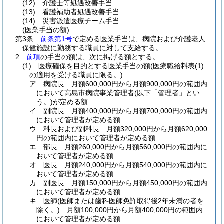
(12)
介護士等処遇改善手当
(13)
看護補助者処遇改善手当
(14)
災害派遣医療チーム手当
(医業手当の額)
第3条
前条第1号
で定める医業手当は、病院および介護老人
保健施設に勤務する職員に対して支給する。
2
前項
の手当の額は、次に掲げる額とする。
(1)
医療確保を目的とする医業手当の額
(医療職給料表
(1)
の適用を受ける職員に限る。)
ア
病院長 月額600,000円から月額900,000円の範囲内
において高島市病院事業管理者
(以下「管理者」とい
う。)
が定める額
イ
副院長 月額400,000円から月額700,000円の範囲内
において管理者が定める額
ウ
科長および副科長 月額320,000円から月額620,000
円の範囲内において管理者が定める額
エ
部長 月額260,000円から月額560,000円の範囲内に
おいて管理者が定める額
オ
医長 月額240,000円から月額540,000円の範囲内に
おいて管理者が定める額
カ
副医長 月額150,000円から月額450,000円の範囲内
において管理者が定める額
キ
医師
(医師または歯科医師免許取得後2年未満の者を
除く。)
月額100,000円から月額400,000円の範囲内
において管理者が定める額