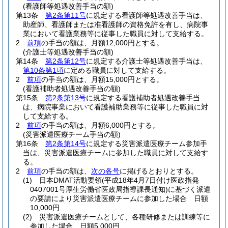
(看護師等処遇改善手当の額)
第13条
第2条第11号
に規定する看護師等処遇改善手当は、
助産師、看護師または准看護師の資格免許を有し、病院事
業において看護業務等に従事した職員に対して支給する。
2
前項
の手当の額は、月額12,000円とする。
(介護士等処遇改善手当の額)
第14条
第2条第12号
に規定する介護士等処遇改善手当は、
第10条第1項
に定める職員に対して支給する。
2
前項
の手当の額は、月額15,000円とする。
(看護補助者処遇改善手当の額)
第15条
第2条第13号
に規定する看護補助者処遇改善手当
は、病院事業において看護補助業務等に従事した職員に対
して支給する。
2
前項
の手当の額は、月額6,000円とする。
(災害派遣医療チーム手当の額)
第16条
第2条第14号
に規定する災害派遣医療チーム参加手
当は、災害派遣医療チームに参加した職員に対して支給す
る。
2
前項
の手当の額は、
次の各号
に掲げるとおりとする。
(1)
日本DMAT活動要領
(平成18年4月7日付け医政指発
0407001号厚生労働省医政局指導課長通知)
に基づく派遣
の要請により災害派遣医療チームに参加した場合 日額
10,000円
(2)
災害派遣医療チームとして、各種研修または訓練等に
参加した場合 日額5,000円