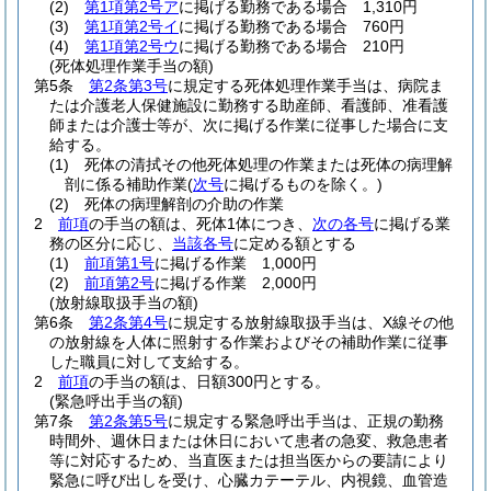
(2)
第1項第2号ア
に掲げる勤務である場合 1,310円
(3)
第1項第2号イ
に掲げる勤務である場合 760円
(4)
第1項第2号ウ
に掲げる勤務である場合 210円
(死体処理作業手当の額)
第5条
第2条第3号
に規定する死体処理作業手当は、病院ま
たは介護老人保健施設に勤務する助産師、看護師、准看護
師または介護士等が、次に掲げる作業に従事した場合に支
給する。
(1)
死体の清拭その他死体処理の作業または死体の病理解
剖に係る補助作業
(
次号
に掲げるものを除く。)
(2)
死体の病理解剖の介助の作業
2
前項
の手当の額は、死体1体につき、
次の各号
に掲げる業
務の区分に応じ、
当該各号
に定める額とする
(1)
前項第1号
に掲げる作業 1,000円
(2)
前項第2号
に掲げる作業 2,000円
(放射線取扱手当の額)
第6条
第2条第4号
に規定する放射線取扱手当は、X線その他
の放射線を人体に照射する作業およびその補助作業に従事
した職員に対して支給する。
2
前項
の手当の額は、日額300円とする。
(緊急呼出手当の額)
第7条
第2条第5号
に規定する緊急呼出手当は、正規の勤務
時間外、週休日または休日において患者の急変、救急患者
等に対応するため、当直医または担当医からの要請により
緊急に呼び出しを受け、心臓カテーテル、内視鏡、血管造