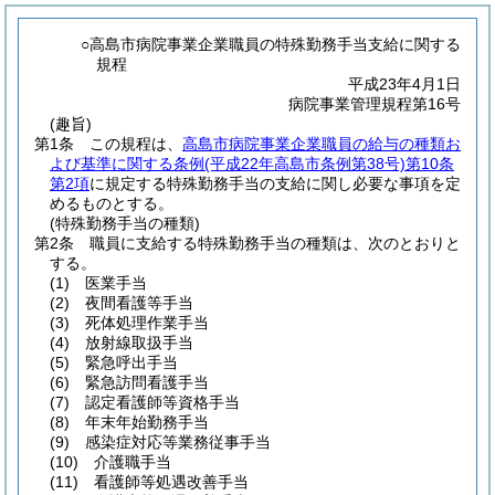
○高島市病院事業企業職員の特殊勤務手当支給に関する
規程
平成23年4月1日
病院事業管理規程第16号
(趣旨)
第1条
この規程は、
高島市病院事業企業職員の給与の種類お
よび基準に関する条例
(平成22年高島市条例第38号)
第10条
第2項
に規定する特殊勤務手当の支給に関し必要な事項を定
めるものとする。
(特殊勤務手当の種類)
第2条
職員に支給する特殊勤務手当の種類は、次のとおりと
する。
(1)
医業手当
(2)
夜間看護等手当
(3)
死体処理作業手当
(4)
放射線取扱手当
(5)
緊急呼出手当
(6)
緊急訪問看護手当
(7)
認定看護師等資格手当
(8)
年末年始勤務手当
(9)
感染症対応等業務従事手当
(10)
介護職手当
(11)
看護師等処遇改善手当