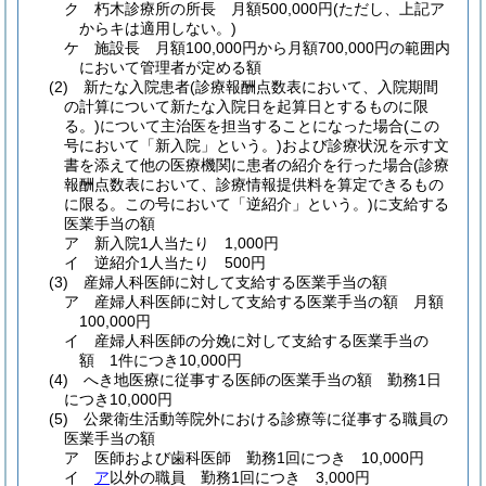
ク
朽木診療所の所長 月額500,000円
(ただし、上記ア
からキは適用しない。)
ケ
施設長 月額100,000円から月額700,000円の範囲内
において管理者が定める額
(2)
新たな入院患者
(診療報酬点数表において、入院期間
の計算について新たな入院日を起算日とするものに限
る。)
について主治医を担当することになった場合
(この
号において「新入院」という。)
および診療状況を示す文
書を添えて他の医療機関に患者の紹介を行った場合
(診療
報酬点数表において、診療情報提供料を算定できるもの
に限る。この号において「逆紹介」という。)
に支給する
医業手当の額
ア
新入院1人当たり 1,000円
イ
逆紹介1人当たり 500円
(3)
産婦人科医師に対して支給する医業手当の額
ア
産婦人科医師に対して支給する医業手当の額 月額
100,000円
イ
産婦人科医師の分娩に対して支給する医業手当の
額 1件につき10,000円
(4)
へき地医療に従事する医師の医業手当の額 勤務1日
につき10,000円
(5)
公衆衛生活動等院外における診療等に従事する職員の
医業手当の額
ア
医師および歯科医師 勤務1回につき 10,000円
イ
ア
以外の職員 勤務1回につき 3,000円