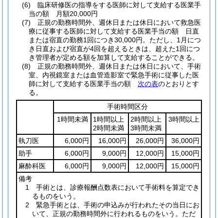
(6)
臨床研修医の指導をする医師に対して支給する医業手
当の額 月額20,000円
(7)
正規の勤務時間外、週休日または休日において救急医
療に従事する医師に対して支給する医業手当の額 日直
または宿直の勤務1回につき30,000円。
ただし、1月につ
き日直および宿直が4回を超えるときは、超えた1回につ
き管理者が定める額を加算して支給することができる。
(8)
正規の勤務時間外、週休日または休日において、手術
室、内視鏡室または血管造影室で緊急手術に従事した医
師に対して支給する医業手当の額
次の表
のとおりとす
る。
手術時間区分
1時間未満
1時間以上
2時間以上
3時間以上
2時間未満
3時間未満
執刀医
6,000円
16,000円
26,000円
36,000円
助手
6,000円
9,000円
12,000円
15,000円
麻酔科医
6,000円
9,000円
12,000円
15,000円
備考
1 手術とは、診療報酬点数表において手術料を算定でき
るものをいう。
2 緊急手術とは、手術の申込みが行われたその当日にお
いて、正規の勤務時間外に行われるものをいう。ただ