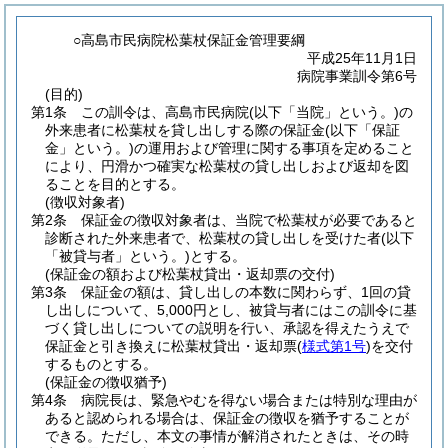
○高島市民病院松葉杖保証金管理要綱
平成25年11月1日
病院事業訓令第6号
(目的)
第1条
この訓令は、高島市民病院
(以下「当院」という。)
の
外来患者に松葉杖を貸し出しする際の保証金
(以下「保証
金」という。)
の運用および管理に関する事項を定めること
により、円滑かつ確実な松葉杖の貸し出しおよび返却を図
ることを目的とする。
(徴収対象者)
第2条
保証金の徴収対象者は、当院で松葉杖が必要であると
診断された外来患者で、松葉杖の貸し出しを受けた者
(以下
「被貸与者」という。)
とする。
(保証金の額および松葉杖貸出・返却票の交付)
第3条
保証金の額は、貸し出しの本数に関わらず、1回の貸
し出しについて、5,000円とし、被貸与者にはこの訓令に基
づく貸し出しについての説明を行い、承認を得えたうえで
保証金と引き換えに松葉杖貸出・返却票
(
様式第1号
)
を交付
するものとする。
(保証金の徴収猶予)
第4条
病院長は、緊急やむを得ない場合または特別な理由が
あると認められる場合は、保証金の徴収を猶予することが
できる。
ただし、本文の事情が解消されたときは、その時