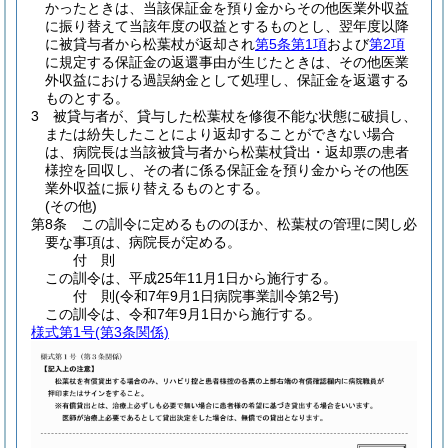
かったときは、当該保証金を預り金からその他医業外収益
に振り替えて当該年度の収益とするものとし、翌年度以降
に被貸与者から松葉杖が返却され
第5条第1項
および
第2項
に規定する保証金の返還事由が生じたときは、その他医業
外収益における過誤納金として処理し、保証金を返還する
ものとする。
3
被貸与者が、貸与した松葉杖を修復不能な状態に破損し、
または紛失したことにより返却することができない場合
は、病院長は当該被貸与者から松葉杖貸出・返却票の患者
様控を回収し、その者に係る保証金を預り金からその他医
業外収益に振り替えるものとする。
(その他)
第8条
この訓令に定めるもののほか、松葉杖の管理に関し必
要な事項は、病院長が定める。
付
則
この訓令は、平成25年11月1日から施行する。
付
則
(令和7年9月1日
病院事業訓令第2号)
この訓令は、令和7年9月1日から施行する。
様式第1号
(第3条関係)