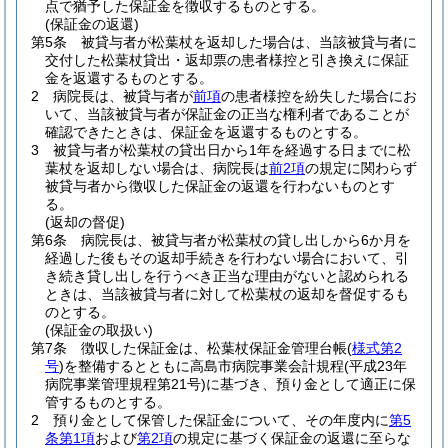
点で猶予した保証金を徴収するものとする。
(保証金の返還)
第5条
被貸与者が松葉杖を返却した場合は、当該被貸与者に
交付した松葉杖貸出・返却票の患者様控と引き換えに保証
金を返還するものとする。
2
病院長は、被貸与者が
前項
の患者様控を紛失した場合にお
いて、当該被貸与者が保証金の正当な権利者であることが
確認できたときは、保証金を返還するものとする。
3
被貸与者が松葉杖の貸出日から1年を経過する日までに松
葉杖を返却しない場合は、病院長は
前2項
の規定に関わらず
被貸与者から徴収した保証金の返還を行わないものとす
る。
(返却の督促)
第6条
病院長は、被貸与者が松葉杖の貸し出しから6か月を
経過した後もその返却手続きを行わない場合において、引
き続き貸し出しを行うべき正当な理由がないと認められる
ときは、当該被貸与者に対して松葉杖の返却を督促するも
のとする。
(保証金の取扱い)
第7条
徴収した保証金は、松葉杖保証金管理台帳
(
様式第2
号
)
を整備するとともに高島市病院事業会計規程
(平成23年
病院事業管理規程第21号)
に基づき、預り金として適正に保
管するものとする。
2
預り金として保管した保証金について、その年度内に
第5
条第1項
および
第2項
の規定に基づく保証金の返還に至らな