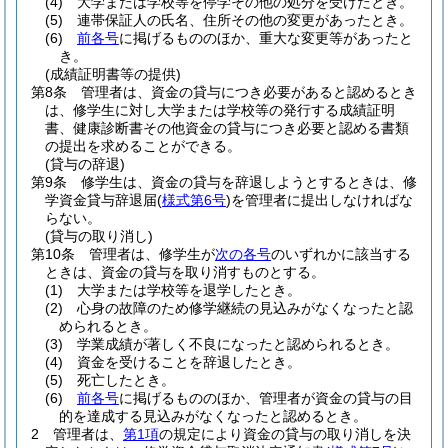
(4)
大学または学校等を停学その他の処分を受けたとき。
(5)
連帯保証人の氏名、住所その他の変更があったとき。
(6)
前各号
に掲げるもののほか、重大な変更等があったと
き。
(成績証明書等の提供)
第8条
管理者は、資金の貸与につき必要があると認めるとき
は、修学生に対し大学または学校等の発行する成績証明
書、健康診断書その他資金の貸与につき必要と認める書類
の提出を求めることができる。
(貸与の辞退)
第9条
修学生は、資金の貸与を辞退しようとするときは、修
学資金貸与辞退届
(
様式第6号
)
を管理者に提出しなければな
らない。
(貸与の取り消し)
第10条
管理者は、修学生が
次の各号
のいずれかに該当する
ときは、資金の貸与を取り消すものとする。
(1)
大学または学校等を退学したとき。
(2)
心身の故障のため修学継続の見込みがなくなったと認
められるとき。
(3)
学業成績が著しく不良になったと認められるとき。
(4)
資金を受けることを辞退したとき。
(5)
死亡したとき。
(6)
前各号
に掲げるもののほか、管理者が資金の貸与の目
的を達成する見込みがなくなったと認めるとき。
2
管理者は、
第1項
の規定により資金の貸与の取り消しを決