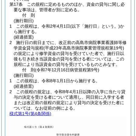
第17条
この規程に定めるもののほか、資金の貸与に関し必
要な事項は、管理者が別に定める。
付
則
(施行期日)
1
この規程は、令和2年4月1日
(以下「施行日」という。)
か
ら施行する。
(経過措置)
2
施行日の前日までに、改正前の高島市病院事業看護師等修
学資金貸与規程
(平成23年高島市病院事業管理規程第19号)
の規定により修学資金の貸与を受けていた者で、施行日以
後も引き続き当該資金の貸与を受ける者については、この
規程により当該資金の貸与を受けているものとみなす。
付
則
(令和7年12月16日
病管規程第9号)
(施行期日)
1
この規程は、令和8年1月1日から施行する。
(経過措置)
2
この規程の規定は、令和8年4月1日以降の入学に当たり貸
与の決定を受ける者について適用し、同日前に入学する者
または改正前の規程の規定により貸与の決定を受けた者に
ついては、なお従前の例による。
様式第1号
(第4条関係)