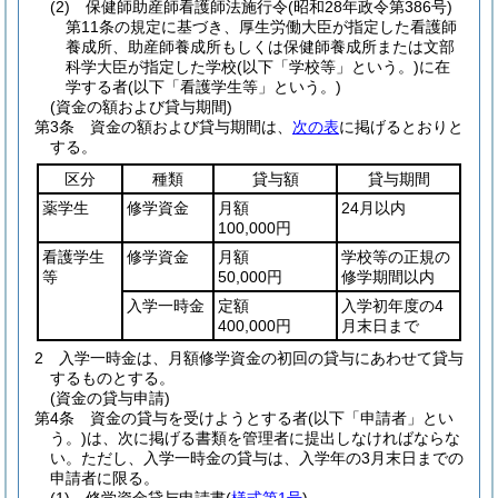
(2)
保健師助産師看護師法施行令
(昭和28年政令第386号)
第11条の規定に基づき、厚生労働大臣が指定した看護師
養成所、助産師養成所もしくは保健師養成所または文部
科学大臣が指定した学校
(以下「学校等」という。)
に在
学する者
(以下「看護学生等」という。)
(資金の額および貸与期間)
第3条
資金の額および貸与期間は、
次の表
に掲げるとおりと
する。
区分
種類
貸与額
貸与期間
薬学生
修学資金
月額
24月以内
100,000円
看護学生
修学資金
月額
学校等の正規の
等
50,000円
修学期間以内
入学一時金
定額
入学初年度の4
400,000円
月末日まで
2
入学一時金は、月額修学資金の初回の貸与にあわせて貸与
するものとする。
(資金の貸与申請)
第4条
資金の貸与を受けようとする者
(以下「申請者」とい
う。)
は、次に掲げる書類を管理者に提出しなければならな
い。
ただし、入学一時金の貸与は、入学年の3月末日までの
申請者に限る。