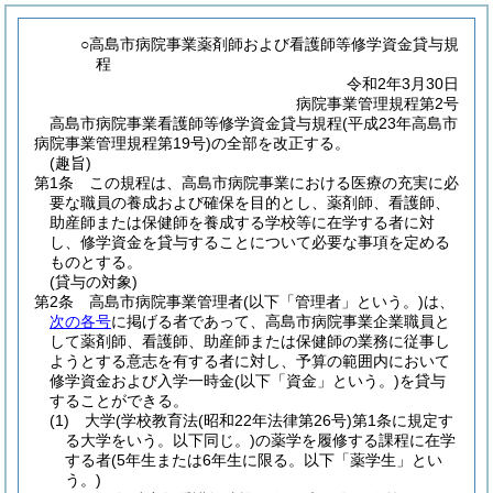
○高島市病院事業薬剤師および看護師等修学資金貸与規
程
令和2年3月30日
病院事業管理規程第2号
高島市病院事業看護師等修学資金貸与規程(平成23年高島市
病院事業管理規程第19号)の全部を改正する。
(趣旨)
第1条
この規程は、高島市病院事業における医療の充実に必
要な職員の養成および確保を目的とし、薬剤師、看護師、
助産師または保健師を養成する学校等に在学する者に対
し、修学資金を貸与することについて必要な事項を定める
ものとする。
(貸与の対象)
第2条
高島市病院事業管理者
(以下「管理者」という。)
は、
次の各号
に掲げる者であって、高島市病院事業企業職員と
して薬剤師、看護師、助産師または保健師の業務に従事し
ようとする意志を有する者に対し、予算の範囲内において
修学資金および入学一時金
(以下「資金」という。)
を貸与
することができる。
(1)
大学
(学校教育法
(昭和22年法律第26号)
第1条に規定す
る大学をいう。以下同じ。)
の薬学を履修する課程に在学
する者
(5年生または6年生に限る。以下「薬学生」とい
う。)