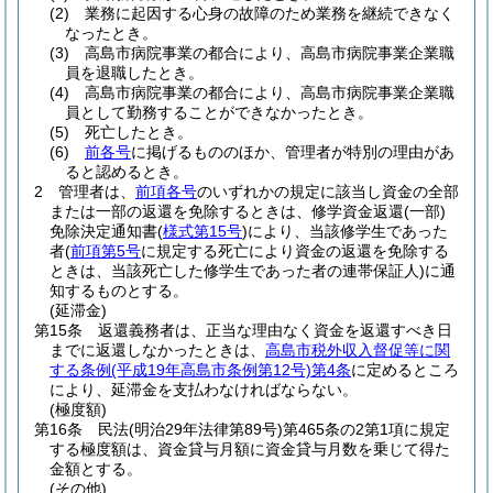
(2)
業務に起因する心身の故障のため業務を継続できなく
なったとき。
(3)
高島市病院事業の都合により、高島市病院事業企業職
員を退職したとき。
(4)
高島市病院事業の都合により、高島市病院事業企業職
員として勤務することができなかったとき。
(5)
死亡したとき。
(6)
前各号
に掲げるもののほか、管理者が特別の理由があ
ると認めるとき。
2
管理者は、
前項各号
のいずれかの規定に該当し資金の全部
または一部の返還を免除するときは、修学資金返還
(一部)
免除決定通知書
(
様式第15号
)
により、当該修学生であった
者
(
前項第5号
に規定する死亡により資金の返還を免除する
ときは、当該死亡した修学生であった者の連帯保証人)
に通
知するものとする。
(延滞金)
第15条
返還義務者は、正当な理由なく資金を返還すべき日
までに返還しなかったときは、
高島市税外収入督促等に関
する条例
(平成19年高島市条例第12号)
第4条
に定めるところ
により、延滞金を支払わなければならない。
(極度額)
第16条
民法
(明治29年法律第89号)
第465条の2第1項に規定
する極度額は、資金貸与月額に資金貸与月数を乗じて得た
金額とする。
(その他)