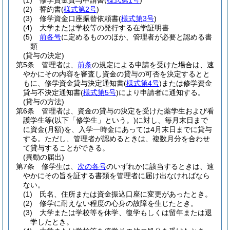
(1)
修学資金貸与申請書
(
様式第1号
)
(2)
誓約書
(
様式第2号
)
(3)
修学資金口座振替依頼書
(
様式第3号
)
(4)
大学または学校等の発行する在学証明書
(5)
前各号
に定めるもののほか、管理者が必要と認める書
類
(貸与の決定)
第5条
管理者は、
前条
の規定による申請を受けた場合は、速
やかにその内容を審査し資金の貸与の可否を決定するとと
もに、修学資金貸与決定通知書
(
様式第4号
)
または修学資金
貸与不決定通知書
(
様式第5号
)
により申請者に通知する。
(貸与の方法)
第6条
管理者は、資金の貸与の決定を受けた薬学生および看
護学生等
(以下「修学生」という。)
に対し、毎月末日まで
に資金
(月額)
を、入学一時金にあっては4月末日までに貸与
する。
ただし、管理者が認めるときは、複数月分を合わせ
て貸与することができる。
(異動の届出)
第7条
修学生は、
次の各号
のいずれかに該当するときは、速
やかにその旨を証する書類を管理者に届け出なければなら
ない。
(1)
氏名、住所または資金振込口座に変更があったとき。
(2)
修学に耐えない程度の心身の故障を生じたとき。
(3)
大学または学校等を休学、復学もしくは留年または退
学したとき。