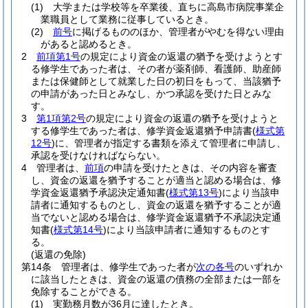
(1)
大学または学校等を卒業後、直ちに高島市病院事業企
業職員として業務に従事しているとき。
(2)
前号
に掲げるもののほか、管理者がやむを得ない理由
があると認めるとき。
2
前項第1号
の規定により資金の返還の猶予を受けようとす
る修学生であった者は、その者が薬剤師、看護師、助産師
または保健師として就業した日の初日をもって、当該猶予
の申請があった日とみなし、かつ承認を受けた日とみな
す。
3
第1項第2号
の規定により資金の返還の猶予を受けようと
する修学生であった者は、修学資金返還猶予申請書
(
様式第
12号
)
に、管理者が指定する書類を添えて管理者に申請し、
承認を受けなければならない。
4
管理者は、
前項
の申請を受けたときは、その内容を審査
し、資金の返還を猶予することが適当と認める場合は、修
学資金返還猶予承認決定通知書
(
様式第13号
)
により当該申
請者に通知するものとし、資金の返還を猶予することが適
当でないと認める場合は、修学資金返還猶予不承認決定通
知書
(
様式第14号
)
により当該申請者に通知するものとす
る。
(返還の免除)
第14条
管理者は、修学生であった者が
次の各号
のいずれか
に該当したときは、資金の返還の債務の全部または一部を
免除することができる。
(1)
実勤務月数が36月に達したとき。