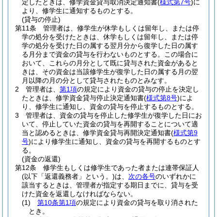
定したときは、修学資金貸与取消決定通知書
(
様式第7号
)
に
より、修学生に通知するものとする。
(貸与の停止)
第11条
管理者は、修学生が休学もしくは留年し、または停
学の処分を受けたときは、休学もしくは留年し、または停
学の処分を受けた日の属する翌月分から復学した日の属す
る月分まで資金の貸与を行わないものとする。
この場合に
おいて、これらの月分として既に貸与された資金があると
きは、その資金は当該修学生が復学した日の属する月の翌
月以降の月の分として貸与されたものとみなす。
2
管理者は、
第1項
の規定により資金の貸与の停止を決定し
たときは、修学資金貸与停止決定通知書
(
様式第8号
)
によ
り、修学生に通知し、資金の貸与を停止するものとする。
3
管理者は、資金の貸与を停止した修学生が復学した日にお
いて、停止していた資金の貸与を再開することについて適
当と認めるときは、修学資金貸与再開決定通知書
(
様式第9
号
)
により修学生に通知し、資金の貸与を再開するものとす
る。
(資金の返還)
第12条
修学生もしくは修学生であった者または連帯保証人
(以下「返還義務者」という。)
は、
次の各号
のいずれかに
該当するときは、管理者が指定する期日までに、貸与を受
けた資金を返還しなければならない。
(1)
第10条第1項
の規定により資金の貸与を取り消された
とき。