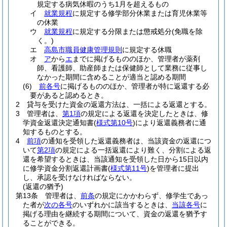
規定する病気休暇のうち1月を超えるもの
イ
就業規程
に規定する修学部分休業または育児休業等
の休業
ウ
就業規程
に規定する分限または懲戒処分
(免職を除
く。)
エ
高島市職員健康管理規則
に規定する休職
オ
ア
から
エ
までに掲げるもののほか、管理者が薬剤
師、看護師、助産師または保健師として業務に従事し
なかった期間に含めることが適当と認める期間
(6)
前各号
に掲げるもののほか、管理者が特に返還する必
要があると認めるとき。
2
貸与を受けた資金の返還方法は、一括による返還とする。
3
管理者は、
第1項
の規定による返還を決定したときは、修
学資金返還決定通知書
(
様式第10号
)
により返還義務者に通
知するものとする。
4
前項
の通知を受領した返還義務者は、当該資金の返還につ
いて
第2項
の規定による一括返還により難く、分割による返
還を希望するときは、当該通知を受領した日から15日以内
に修学資金分割返還計画書
(
様式第11号
)
を管理者に提出
し、承認を受けなければならない。
(返還の猶予)
第13条
管理者は、
前条
の規定にかかわらず、修学生であっ
た者が
次の各号
のいずれかに該当するときは、
当該各号
に
掲げる理由を継続する期間について、資金の返還を猶予す
ることができる。