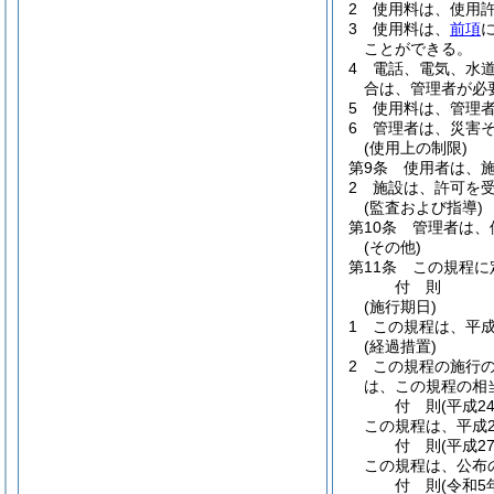
2
使用料は、使用許
3
使用料は、
前項
ことができる。
4
電話、電気、水
合は、管理者が必
5
使用料は、管理
6
管理者は、災害
(使用上の制限)
第9条
使用者は、
2
施設は、許可を
(監査および指導)
第10条
管理者は、
(その他)
第11条
この規程に
付
則
(施行期日)
1
この規程は、平成
(経過措置)
2
この規程の施行
は、この規程の相
付
則
(平成2
この規程は、平成2
付
則
(平成2
この規程は、公布
付
則
(令和5