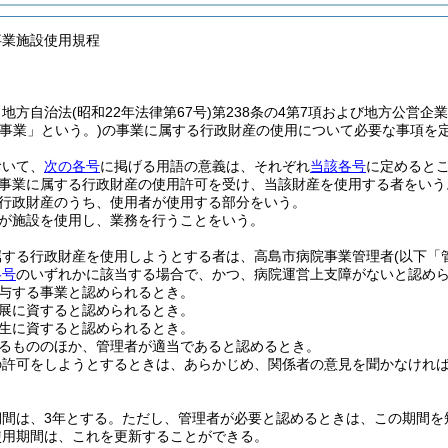
事業施設使用規程
、地方自治法
(昭和22年法律第67号)
第238条の4第7項および地方公営企
院事業」という。)
の事業に属する行政財産の使用について必要な事項を
おいて、
次の各号
に掲げる用語の意義は、それぞれ
当該各号
に定めると
事業に属する行政財産の使用許可を受け、当該財産を使用する者をいう
行政財産のうち、使用者が使用する部分をいう。
が施設を使用し、業務を行うことをいう。
属する行政財産を使用しようとする者は、高島市病院事業管理者
(以下「
各号
のいずれかに該当する場合で、かつ、病院運営上支障がないと認め
与する事業と認められるとき。
展に資すると認められるとき。
生に資すると認められるとき。
るもののほか、管理者が適当であると認めるとき。
の許可をしようとするときは、あらかじめ、関係者の意見を聞かなけれ
間は、3年とする。
ただし、管理者が必要と認めるときは、この期間を
使用期間は、これを更新することができる。