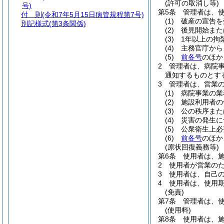
(許可の取消し等)
号)
第5条
管理者は、
付 則
(令和7年5月15日病管規程第7号)
(1)
破産の宣告を
別記様式
(第3条関係)
(2)
後見開始また
(3)
1年以上の拘
(4)
主務官庁から
(5)
前各号
のほか
2
管理者は、病院
通知するものとす
3
管理者は、営業
(1)
病院事業の業
(2)
施設利用者の
(3)
公の秩序また
(4)
災害の発生に
(5)
公衆衛生上必
(6)
前各号
のほか
(原状回復義務等)
第6条
使用者は、
2
使用者が営業の
3
使用者は、自己
4
使用者は、使用
(免責)
第7条
管理者は、
(使用料)
第8条
使用者は、