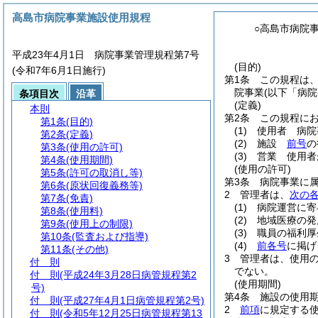
高島市病院事業施設使用規程
○高島市病院
平成23年4月1日 病院事業管理規程第7号
(目的)
(令和7年6月1日施行)
第1条
この規程は
院事業
(以下「病
条項目次
沿革
(定義)
本則
第2条
この規程に
第1条
(目的)
(1)
使用者 病院
第2条
(定義)
(2)
施設
前号
の
第3条
(使用の許可)
(3)
営業 使用者
第4条
(使用期間)
(使用の許可)
第5条
(許可の取消し等)
第3条
病院事業に
第6条
(原状回復義務等)
2
管理者は、
次の
第7条
(免責)
(1)
病院運営に寄
第8条
(使用料)
(2)
地域医療の発
第9条
(使用上の制限)
(3)
職員の福利厚
第10条
(監査および指導)
(4)
前各号
に掲げ
第11条
(その他)
3
管理者は、使用
付 則
でない。
付 則
(平成24年3月28日病管規程第2
(使用期間)
号)
第4条
施設の使用期
付 則
(平成27年4月1日病管規程第2号)
2
前項
に規定する
付 則
(令和5年12月25日病管規程第13