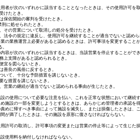
使用者が次のいずれかに該当することとなったときは、その使用許可を
受けたとき。
は保佐開始の審判を受けたとき。
禁刑に処せられたとき。
、その営業について取消しの処分を受けたとき。
、法令の規定に違反し、使用許可を継続することが適当でないと認めら
事業の業務運営上必要があると認めるときは、許可事項を変更すること
る。
の内容が次のいずれかに該当するときは、当該営業を停止することがで
務上支障があると認められるとき。
便宜を図らないとき。
は善良の風俗に反するとき。
ついて、十分な予防措置を講じないとき。
要な措置を講じないとき。
、営業の継続が適当でないと認められる事由が生じたとき。
施設の使用について必要な注意を払い、これを正常な状態において継続
ため施設の一部を変更しようとするときは、あらかじめ管理者の承認を
の責めに帰すべき事由によって施設を滅失し、または損傷したときは、
期間が満了したときは、その施設を原形に復さなければならない。
使用許可の取消し、許可事項の変更または営業の停止等によって生じた
施設使用料を納付しなければならない。