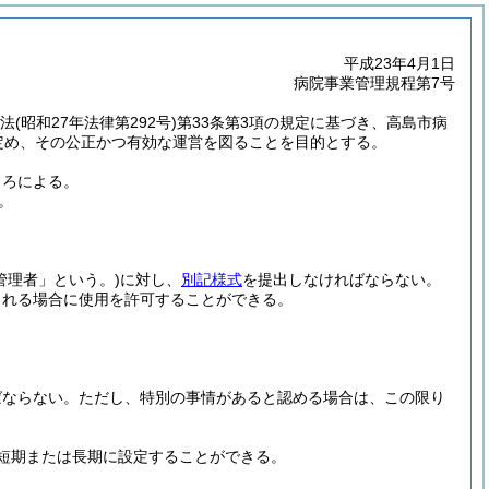
平成23年4月1日
病院事業管理規程第7号
業法
(昭和27年法律第292号)
第33条第3項の規定に基づき、高島市病
定め、その公正かつ有効な運営を図ることを目的とする。
ころによる。
。
管理者」という。)
に対し、
別記様式
を提出しなければならない。
られる場合に使用を許可することができる。
ばならない。
ただし、特別の事情があると認める場合は、この限り
短期または長期に設定することができる。