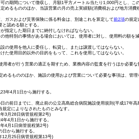
可の期間について徴収し、月額1平方メートル当たり1,000円とし、
に定めるもののほか、当該営業の月の売上実績額
(消費税および地方消費
道、ガスおよび災害保険に係る料金は、別途これを算定して
前2項
の規定
要と認める額とする。
者が指定した期日までに納付しなければならない。
その他特別の事情がある場合においては、使用者に対し、使用料の額を
施設の使用を他人に委任し、転貸し、または譲渡してはならない。
受けた使用目的以外の目的をもって、これを使用してはならない。
使用者が行う営業の適正を期すため、業務内容の監査を行うほか必要な
定めるもののほか、施設の使用および営業について必要な事項は、管理
23年4月1日から施行する。
の日の前日までに、廃止前の公立高島総合病院施設使用規則
(平成17年高
当規定によりなされたものとみなす。
4年3月28日
病管規程第2号)
4年4月1日から施行する。
7年4月1日
病管規程第2号)
の日から施行する。
年12月25日
病管規程第13号)