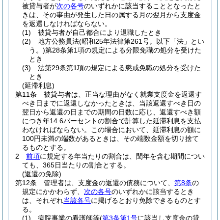
被貸与者が
次の各号
のいずれかに該当することとなったと
きは、その事由が発生した日の属する月の翌月から支度金
を返還しなければならない。
(1)
被貸与者が自己都合により退職したとき
(2)
地方公務員法
(昭和25年法律第261号。以下「法」とい
う。)
第28条第1項の規定による分限免職の処分を受けた
とき
(3)
法第29条第1項の規定による懲戒免職の処分を受けた
とき
(延滞利息)
第11条
被貸与者は、正当な理由がなく就業支度金を返還す
べき日までに返還しなかったときは、当該返還すべき日の
翌日から返還の日までの期間の日数に応じ、返還すべき額
につき年14.6パーセントの割合で計算した延滞利息を支払
わなければならない。
この場合において、延滞利息の額に
100円未満の端数があるときは、その端数金額を切り捨て
るものとする。
2
前項
に規定する年当たりの割合は、閏年を含む期間につい
ても、365日当たりの割合とする。
(返還の免除)
第12条
管理者は、支度金の返還の債務について、
第8条
の
規定にかかわらず、
次の各号
のいずれかに該当するとき
は、それぞれ
当該各号
に掲げるとおり免除できるものとす
る。
(1)
病院事業の看護師等
(
第3条第1号
に該当し支度金の貸