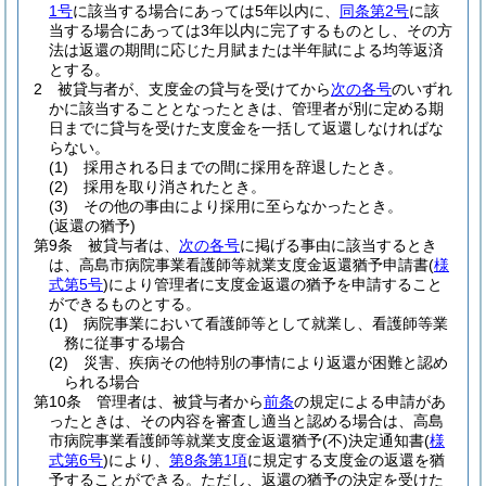
1号
に該当する場合にあっては5年以内に、
同条第2号
に該
当する場合にあっては3年以内に完了するものとし、その方
法は返還の期間に応じた月賦または半年賦による均等返済
とする。
2
被貸与者が、支度金の貸与を受けてから
次の各号
のいずれ
かに該当することとなったときは、管理者が別に定める期
日までに貸与を受けた支度金を一括して返還しなければな
らない。
(1)
採用される日までの間に採用を辞退したとき。
(2)
採用を取り消されたとき。
(3)
その他の事由により採用に至らなかったとき。
(返還の猶予)
第9条
被貸与者は、
次の各号
に掲げる事由に該当するとき
は、高島市病院事業看護師等就業支度金返還猶予申請書
(
様
式第5号
)
により管理者に支度金返還の猶予を申請すること
ができるものとする。
(1)
病院事業において看護師等として就業し、看護師等業
務に従事する場合
(2)
災害、疾病その他特別の事情により返還が困難と認め
られる場合
第10条
管理者は、被貸与者から
前条
の規定による申請があ
ったときは、その内容を審査し適当と認める場合は、高島
市病院事業看護師等就業支度金返還猶予
(不)
決定通知書
(
様
式第6号
)
により、
第8条第1項
に規定する支度金の返還を猶
予することができる。
ただし、返還の猶予の決定を受けた