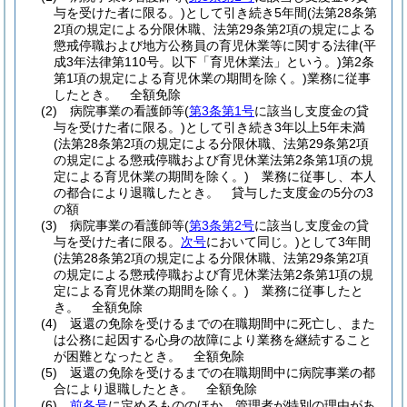
与を受けた者に限る。)
として引き続き5年間
(法第28条第
2項の規定による分限休職、法第29条第2項の規定による
懲戒停職および地方公務員の育児休業等に関する法律
(平
成3年法律第110号。以下「育児休業法」という。)
第2条
第1項の規定による育児休業の期間を除く。)
業務に従事
したとき。
全額免除
(2)
病院事業の看護師等
(
第3条第1号
に該当し支度金の貸
与を受けた者に限る。)
として引き続き3年以上5年未満
(法第28条第2項の規定による分限休職、法第29条第2項
の規定による懲戒停職および育児休業法第2条第1項の規
定による育児休業の期間を除く。)
業務に従事し、本人
の都合により退職したとき。
貸与した支度金の5分の3
の額
(3)
病院事業の看護師等
(
第3条第2号
に該当し支度金の貸
与を受けた者に限る。
次号
において同じ。)
として3年間
(法第28条第2項の規定による分限休職、法第29条第2項
の規定による懲戒停職および育児休業法第2条第1項の規
定による育児休業の期間を除く。)
業務に従事したと
き。
全額免除
(4)
返還の免除を受けるまでの在職期間中に死亡し、また
は公務に起因する心身の故障により業務を継続すること
が困難となったとき。 全額免除
(5)
返還の免除を受けるまでの在職期間中に病院事業の都
合により退職したとき。 全額免除
(6)
前各号
に定めるもののほか、管理者が特別の理由があ