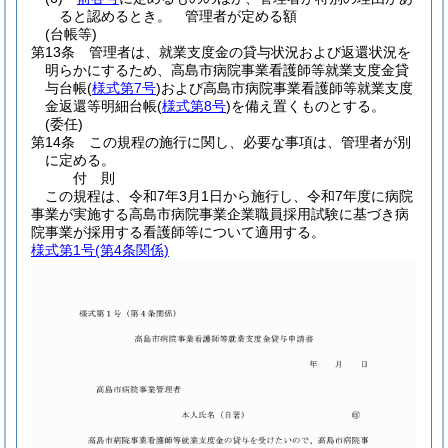
ると認めるとき。 管理者が定める額
(台帳等)
第13条
管理者は、就業支度金の貸与状況および返還状況を
明らかにするため、高島市病院事業看護師等就業支度金貸
与台帳
(
様式第7号
)
および高島市病院事業看護師等就業支度
金返還等明細台帳
(
様式第8号
)
を備え置くものとする。
(委任)
第14条
この規程の施行に関し、必要な事項は、管理者が別
に定める。
付
則
この規程は、令和7年3月1日から施行し、令和7年度に病院
事業が実施する高島市病院事業企業職員採用試験に基づき病
院事業が採用する看護師等について適用する。
様式第1号
(第4条関係)