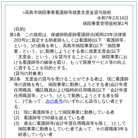
○高島市病院事業看護師等就業支度金貸与規程
令和7年2月14日
病院事業管理規程第1号
(目的)
第1条
この規程は、保健師助産師看護師法
(昭和23年法律第
203号)
に規定する助産師もしくは看護師
(以下「看護師等」
という。)
の資格を有し、高島市病院事業
(以下「病院事
業」という。)
に勤務しようとする者に就業支度金
(以下
「支度金」という。)
を貸与することにより、病院事業にお
ける看護師等の確保を図り、もって医療サービス等の向上
に資することを目的とする。
(貸与の対象者)
第2条
支度金の貸与を受けることができる者は、現に看護師
等の資格を有し、病院事業に勤務しようとする者
(会計年度
任用職員、嘱託職員および臨時的任用職員
(以下「会計年度
任用職員等」という。)
として勤務しようとする者を除
く。)
であって、
次の各号
のいずれにも該当しない者とす
る。
(1)
現に看護師等として病院事業に勤務している者
(2)
看護師等で50歳を超えている者
(3)
過去に看護師等
(会計年度任用職員等を除く。)
として
病院事業に勤務をしていた者であって、その退職後3年を
経過していない者