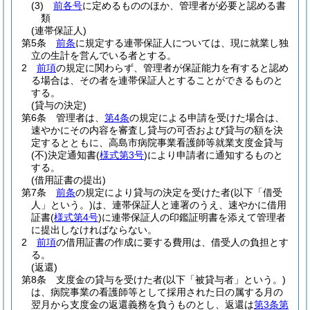
(3)
前各号
に定めるもののほか、管理者が必要と認める書
類
(連帯保証人)
第5条
前条
に規定する連帯保証人については、現に就業し独
立の生計を営んでいる者とする。
2
前項
の規定に関わらず、管理者が保証能力を有すると認め
る場合は、その者を連帯保証人とすることができるものと
する。
(貸与の決定)
第6条
管理者は、
第4条
の規定による申請を受けた場合は、
速やかにその内容を審査し貸与の可否および貸与の額を決
定するとともに、高島市病院事業看護師等就業支度金貸与
(不)
決定通知書
(
様式第3号
)
により申請者に通知するものと
する。
(借用証書の提出)
第7条
前条
の規定により貸与の決定を受けた者
(以下「借受
人」という。)
は、連帯保証人と連署のうえ、速やかに借用
証書
(
様式第4号
)
に連帯保証人の印鑑証明書を添えて管理者
に提出しなければならない。
2
前項
の借用証書の作成に要する費用は、借受人の負担とす
る。
(返還)
第8条
支度金の貸与を受けた者
(以下「被貸与者」という。)
は、病院事業の看護師等として採用された日の属する月の
翌月から支度金の返還義務を負うものとし、返還は
第3条第