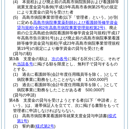
(4)
本規程および廃止前の高島市病院医師および看護師等
就業支度金貸与条例
(平成19年高島市条例第25号)
の規定
により支度金の貸与を受けた者
(5)
高島市病院事業管理者
(以下「管理者」という。)
が別
に定める
高島市病院事業薬剤師および看護師等修学資金
貸与規程
(令和2年高島市病院事業管理規程第2号)
、廃止
前の公立高島総合病院看護師等修学資金貸与規程
(平成17
年高島市告示第91号)
および廃止前の高島市病院事業看護
師等修学資金貸与規程
(平成23年高島市病院事業管理規程
第19号)
の規定により修学資金の貸与を受けた者
(貸与の額)
第3条
支度金の額は、
次の各号
に掲げる区分に応じ、それぞ
れ
当該各号
に掲げる額を限度とし、無利子で貸与するもの
とする。
(1)
過去に看護師等
(会計年度任用職員等を除く。)
として
病院事業に勤務をしたことがない者 1,500,000円
(2)
過去に看護師等
(会計年度任用職員等を除く。)
として
病院事業に勤務をしたことがある者 500,000円
(貸与の申請)
第4条
支度金の貸与を受けようとする者
(以下「申請者」と
いう。)
は、連帯保証人を立てて、次に掲げる書類をもって
管理者に申請しなければならない。
(1)
高島市病院事業看護師等就業支度金貸与申請書
(
様式
第1号
)
(2)
誓約書
(
様式第2号
)