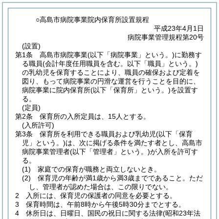
○高島市病院事業院内保育所設置規程
平成23年4月1日
病院事業管理規程第20号
(設置)
第1条
高島市病院事業
(以下「病院事業」という。)
に勤務す
る職員
(会計年度任用職員を含む。以下「職員」という。)
の乳幼児を保育することにより、職員の確保および定着を
図り、もって病院事業の円滑な運営を行うことを目的に、
病院事業に院内保育所
(以下「保育所」という。)
を設置す
る。
(定員)
第2条
保育所の入所定員は、15人とする。
(入所許可)
第3条
保育所を利用できる職員および乳幼児
(以下「保育
児」という。)
は、次に掲げる条件を満たす者とし、高島市
病院事業管理者
(以下「管理者」という。)
が入所を許可す
る。
(1)
家庭での保育が職務と両立しないとき。
(2)
保育児の年齢が満1歳から満3歳までであること。
ただ
し、管理者が認めた場合は、この限りでない。
2
入所には、保育児の保護者の同意を必要とする。
3
保育時間は、午前8時から午後5時30分までとする。
4
休所日は、日曜日、国民の祝日に関する法律
(昭和23年法