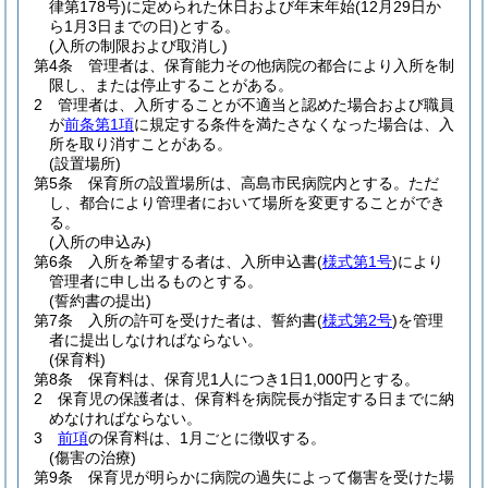
律第178号)
に定められた休日および年末年始
(12月29日か
ら1月3日までの日)
とする。
(入所の制限および取消し)
第4条
管理者は、保育能力その他病院の都合により入所を制
限し、または停止することがある。
2
管理者は、入所することが不適当と認めた場合および職員
が
前条第1項
に規定する条件を満たさなくなった場合は、入
所を取り消すことがある。
(設置場所)
第5条
保育所の設置場所は、高島市民病院内とする。
ただ
し、都合により管理者において場所を変更することができ
る。
(入所の申込み)
第6条
入所を希望する者は、入所申込書
(
様式第1号
)
により
管理者に申し出るものとする。
(誓約書の提出)
第7条
入所の許可を受けた者は、誓約書
(
様式第2号
)
を管理
者に提出しなければならない。
(保育料)
第8条
保育料は、保育児1人につき1日1,000円とする。
2
保育児の保護者は、保育料を病院長が指定する日までに納
めなければならない。
3
前項
の保育料は、1月ごとに徴収する。
(傷害の治療)
第9条
保育児が明らかに病院の過失によって傷害を受けた場