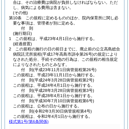
合は、その治療費は病院が負担しなければならない。
ただ
し、病気による費用は含まない。
(その他)
第10条
この規程に定めるもののほか、院内保育所に関し必
要な事項は、管理者が別に定める。
付
則
(施行期日)
1
この規程は、平成23年4月1日から施行する。
(経過措置)
2
この規程の施行の日の前日までに、廃止前の公立高島総合
病院託児所規程
(平成17年高島市訓令第26号)
の規定により
なされた処分、手続その他の行為は、この規程の相当規定
によりなされたものとみなす。
付
則
(平成23年11月1日
病管規程第26号)
この規程は、平成23年11月1日から施行する。
付
則
(平成24年3月28日
病管規程第2号)
この規程は、平成24年4月1日から施行する。
付
則
(平成28年3月28日
病管規程第3号)
この規程は、平成28年4月1日から施行する。
付
則
(平成30年7月10日
病管規程第6号)
この規程は、公布の日から施行する。
付
則
(令和2年3月30日
病管規程第4号)
この規程は、令和2年4月1日から施行する。
様式第1号
(第6条関係)