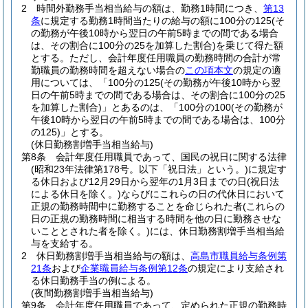
2
時間外勤務手当相当給与の額は、勤務1時間につき、
第13
条
に規定する勤務1時間当たりの給与の額に100分の125
(そ
の勤務が午後10時から翌日の午前5時までの間である場合
は、その割合に100分の25を加算した割合)
を乗じて得た額
とする。
ただし、会計年度任用職員の勤務時間の合計が常
勤職員の勤務時間を超えない場合の
この項本文
の規定の適
用については、「100分の125
(その勤務が午後10時から翌
日の午前5時までの間である場合は、その割合に100分の25
を加算した割合)
」とあるのは、「100分の100
(その勤務が
午後10時から翌日の午前5時までの間である場合は、100分
の125)
」とする。
(休日勤務割増手当相当給与)
第8条
会計年度任用職員であって、国民の祝日に関する法律
(昭和23年法律第178号。以下「祝日法」という。)
に規定す
る休日および12月29日から翌年の1月3日までの日
(祝日法
による休日を除く。)
ならびにこれらの日の代休日において
正規の勤務時間中に勤務することを命じられた者
(これらの
日の正規の勤務時間に相当する時間を他の日に勤務させな
いこととされた者を除く。)
には、休日勤務割増手当相当給
与を支給する。
2
休日勤務割増手当相当給与の額は、
高島市職員給与条例第
21条
および
企業職員給与条例第12条
の規定により支給され
る休日勤務手当の例による。
(夜間勤務割増手当相当給与)
第9条
会計年度任用職員であって、定められた正規の勤務時