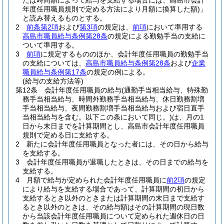
たは時間額によって給与を支給する場合には、高島市会計
年度任用職員規則で定める方法により月額に換算した額)
」
と読み替えるものとする。
2
前条第2項
および
第3項
の規定は、
前項
において準用する
高島市職員給与条例第28条
の規定による勤勉手当の支給に
ついて準用する。
3
前項
に規定するもののほか、会計年度任用職員の勤勉手当
の支給については、
高島市職員給与条例第28条
および
企業
職員給与条例第17条
の規定の例による。
(給与の支給方法等)
第12条
会計年度任用職員の給与
(通勤手当相当給与、特殊勤
務手当相当給与、時間外勤務手当相当給与、休日勤務割増
手当相当給与、夜間勤務割増手当相当給与および宿日直手
当相当給与を含む。以下この条において同じ。)
は、月の1
日から末日までを計算期間とし、高島市会計年度任用職員
規則で定める日に支給する。
2
新たに会計年度任用職員となった者には、その日から給与
を支給する。
3
会計年度任用職員が退職したときは、その日までの給与を
支給する。
4
月額で給与が定められた会計年度任用職員に
前2項
の規定
により給与を支給する場合であって、計算期間の初日から
支給するとき以外のときまたは計算期間の末日まで支給す
るとき以外のときは、その給与額はその計算期間の現日数
から当該会計年度任用職員について定められた週休日の日