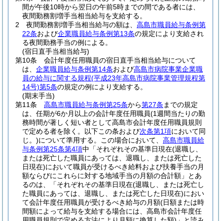
間が午後10時から翌日の午前5時までの間である者には、
夜間勤務割増手当相当給与を支給する。
2
夜間勤務割増手当相当給与の額は、
高島市職員給与条例第
22条
および
企業職員給与条例第13条
の規定により支給され
る夜間勤務手当の例による。
(宿日直手当相当給与)
第10条
会計年度任用職員の宿日直手当相当給与について
は、
企業職員給与条例第14条
および
高島市病院事業企業職
員の給与に関する規程
(平成23年高島市病院事業管理規程第
14号)
第5条
の規定の例により支給する。
(期末手当)
第11条
高島市職員給与条例第25条
から
第27条
までの規定
は、任期が6か月以上の会計年度任用職員
(1週間当たりの勤
務時間が著しく短い者として高島市会計年度任用職員規則
で定める者を除く。以下この条および
次条第1項
において同
じ。)
について準用する。
この場合において、
高島市職員給
与条例第25条第4項
中「それぞれその基準日現在
(退職し、
または死亡した職員にあっては、退職し、または死亡した
日現在)
において職員が受けるべき給料および扶養手当の月
額ならびにこれらに対する地域手当の月額の合計額」とあ
るのは、「それぞれその基準日現在
(退職し、または死亡し
た職員にあっては、退職し、または死亡した日現在)
におい
て会計年度任用職員が受けるべき給与の月額
(日額または時
間額によって給与を支給する場合には、高島市会計年度任
用職員規則で定める方法により月額に換算した額)
」と読み