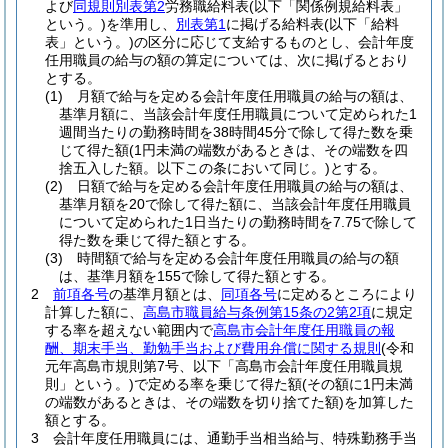
よび
同規則別表第2
労務職給料表
(以下「関係例規給料表」
という。)
を準用し、
別表第1
に掲げる給料表
(以下「給料
表」という。)
の区分に応じて支給するものとし、会計年度
任用職員の給与の額の算定については、次に掲げるとおり
とする。
(1)
月額で給与を定める会計年度任用職員の給与の額は、
基準月額に、当該会計年度任用職員について定められた1
週間当たりの勤務時間を38時間45分で除して得た数を乗
じて得た額
(1円未満の端数があるときは、その端数を四
捨五入した額。以下この条において同じ。)
とする。
(2)
日額で給与を定める会計年度任用職員の給与の額は、
基準月額を20で除して得た額に、当該会計年度任用職員
について定められた1日当たりの勤務時間を7.75で除して
得た数を乗じて得た額とする。
(3)
時間額で給与を定める会計年度任用職員の給与の額
は、基準月額を155で除して得た額とする。
2
前項各号
の基準月額とは、
同項各号
に定めるところにより
計算した額に、
高島市職員給与条例第15条の2第2項
に規定
する率を超えない範囲内で
高島市会計年度任用職員の報
酬、期末手当、勤勉手当および費用弁償に関する規則
(令和
元年高島市規則第7号、以下「高島市会計年度任用職員規
則」という。)
で定める率を乗じて得た額
(その額に1円未満
の端数があるときは、その端数を切り捨てた額)
を加算した
額とする。
3
会計年度任用職員には、通勤手当相当給与、特殊勤務手当