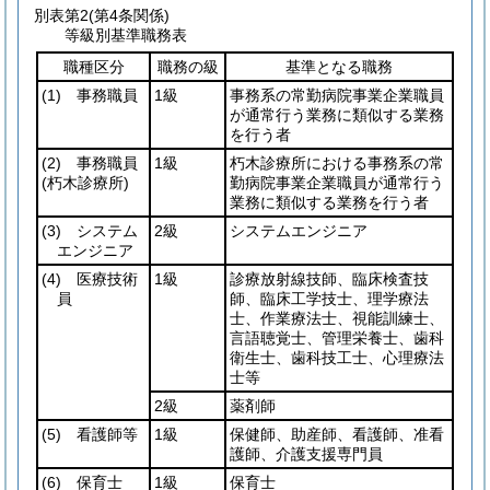
別表第2
(第4条関係)
等級別基準職務表
職種区分
職務の級
基準となる職務
(1)
事務職員
1級
事務系の常勤病院事業企業職員
が通常行う業務に類似する業務
を行う者
(2)
事務職員
1級
朽木診療所における事務系の常
(朽木診療所)
勤病院事業企業職員が通常行う
業務に類似する業務を行う者
(3)
システム
2級
システムエンジニア
エンジニア
(4)
医療技術
1級
診療放射線技師、臨床検査技
員
師、臨床工学技士、理学療法
士、作業療法士、視能訓練士、
言語聴覚士、管理栄養士、歯科
衛生士、歯科技工士、心理療法
士等
2級
薬剤師
(5)
看護師等
1級
保健師、助産師、看護師、准看
護師、介護支援専門員
(6)
保育士
1級
保育士