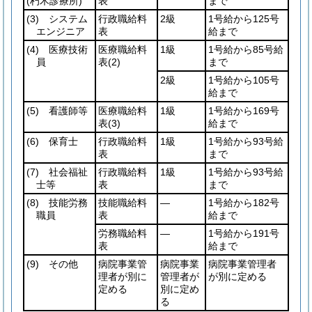
(朽木診療所)
表
まで
(3)
システム
行政職給料
2級
1号給から125号
エンジニア
表
給まで
(4)
医療技術
医療職給料
1級
1号給から85号給
員
表
(2)
まで
2級
1号給から105号
給まで
(5)
看護師等
医療職給料
1級
1号給から169号
表
(3)
給まで
(6)
保育士
行政職給料
1級
1号給から93号給
表
まで
(7)
社会福祉
行政職給料
1級
1号給から93号給
士等
表
まで
(8)
技能労務
技能職給料
―
1号給から182号
職員
表
給まで
労務職給料
―
1号給から191号
表
給まで
(9)
その他
病院事業管
病院事業
病院事業管理者
理者が別に
管理者が
が別に定める
定める
別に定め
る