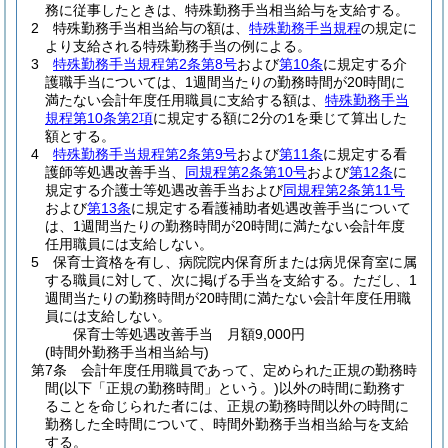
務に従事したときは、特殊勤務手当相当給与を支給する。
2
特殊勤務手当相当給与の額は、
特殊勤務手当規程
の規定に
より支給される特殊勤務手当の例による。
3
特殊勤務手当規程第2条第8号
および
第10条
に規定する介
護職手当については、1週間当たりの勤務時間が20時間に
満たない会計年度任用職員に支給する額は、
特殊勤務手当
規程第10条第2項
に規定する額に2分の1を乗じて算出した
額とする。
4
特殊勤務手当規程第2条第9号
および
第11条
に規定する看
護師等処遇改善手当、
同規程第2条第10号
および
第12条
に
規定する介護士等処遇改善手当および
同規程第2条第11号
および
第13条
に規定する看護補助者処遇改善手当について
は、1週間当たりの勤務時間が20時間に満たない会計年度
任用職員には支給しない。
5
保育士資格を有し、病院院内保育所または病児保育室に属
する職員に対して、次に掲げる手当を支給する。
ただし、1
週間当たりの勤務時間が20時間に満たない会計年度任用職
員には支給しない。
保育士等処遇改善手当 月額9,000円
(時間外勤務手当相当給与)
第7条
会計年度任用職員であって、定められた正規の勤務時
間
(以下「正規の勤務時間」という。)
以外の時間に勤務す
ることを命じられた者には、正規の勤務時間以外の時間に
勤務した全時間について、時間外勤務手当相当給与を支給
する。