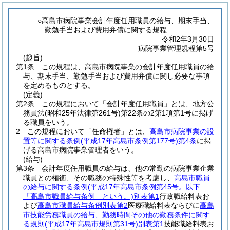
○高島市病院事業会計年度任用職員の給与、期末手当、
勤勉手当および費用弁償に関する規程
令和2年3月30日
病院事業管理規程第5号
(趣旨)
第1条
この規程は、高島市病院事業の会計年度任用職員の給
与、期末手当、勤勉手当および費用弁償に関し必要な事項
を定めるものとする。
(定義)
第2条
この規程において「会計年度任用職員」とは、地方公
務員法
(昭和25年法律第261号)
第22条の2第1項第1号に掲げ
る職員をいう。
2
この規程において「任命権者」とは、
高島市病院事業の設
置等に関する条例
(平成17年高島市条例第177号)
第4条
に掲
げる高島市病院事業管理者をいう。
(給与)
第3条
会計年度任用職員の給与は、他の常勤の病院事業企業
職員との権衡、その職務の特殊性等を考慮し、
高島市職員
の給与に関する条例
(平成17年高島市条例第45号。以下
「高島市職員給与条例」という。)
別表第1
行政職給料表お
よび
高島市職員給与条例別表第2
医療職給料表ならびに
高島
市技能労務職員の給与、勤務時間その他の勤務条件に関す
る規則
(平成17年高島市規則第31号)
別表第1
技能職給料表お