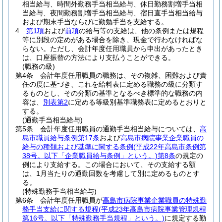
相当給与、時間外勤務手当相当給与、休日勤務割増手当相
当給与、夜間勤務割増手当相当給与、宿日直手当相当給与
および期末手当ならびに勤勉手当を支給する。
4
第1項
および
前項
の給与等の支給は、他の条例または規程
等に別段の定めがある場合を除き、現金で行わなければな
らない。
ただし、会計年度任用職員から申出があったとき
は、口座振替の方法により支払うことができる。
(職務の級)
第4条
会計年度任用職員の職務は、その複雑、困難および責
任の度に基づき、これを給料表に定める職務の級に分類す
るものとし、その分類の基準となるべき標準的な職務の内
容は、
別表第2
に定める等級別基準職務表に定めるとおりと
する。
(通勤手当相当給与)
第5条
会計年度任用職員の通勤手当相当給与については、
高
島市職員給与条例第17条
および
高島市病院事業企業職員の
給与の種類および基準に関する条例
(平成22年高島市条例第
38号。以下「企業職員給与条例」という。)
第8条
の規定の
例により支給する。
この場合において、その支給する額
は、1月当たりの通勤回数を考慮して別に定めるものとす
る。
(特殊勤務手当相当給与)
第6条
会計年度任用職員が
高島市病院事業企業職員の特殊勤
務手当支給に関する規程
(平成23年高島市病院事業管理規程
第16号。以下「特殊勤務手当規程」という。)
に規定する勤