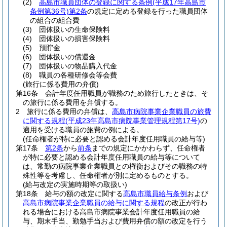
(2)
高島市職員団体の登録に関する条例
(平成17年高島市
条例第36号)
第2条
の規定に定める登録を行った職員団体
の組合の組合費
(3)
団体扱いの生命保険料
(4)
団体扱いの損害保険料
(5)
預貯金
(6)
団体扱いの償還金
(7)
団体扱いの物品購入代金
(8)
職員の各種研修会等会費
(旅行に係る費用の弁償)
第16条
会計年度任用職員が職務のため旅行したときは、そ
の旅行に係る費用を弁償する。
2
旅行に係る費用の弁償は、
高島市病院事業企業職員の旅費
に関する規程
(平成23年高島市病院事業管理規程第17号)
の
適用を受ける職員の旅費の例による。
(任命権者が特に必要と認める会計年度任用職員の給与等)
第17条
第2条
から
前条
までの規定にかかわらず、任命権者
が特に必要と認める会計年度任用職員の給与等について
は、常勤の病院事業企業職員との権衡およびその職務の特
殊性等を考慮し、任命権者が別に定めるものとする。
(給与改定の実施時期等の取扱い)
第18条
給与の額の改定に関する
高島市職員給与条例
および
高島市病院事業企業職員の給与に関する規程
の改正が行わ
れる場合における高島市病院事業会計年度任用職員の給
与、期末手当、勤勉手当および費用弁償の額の改定を行う