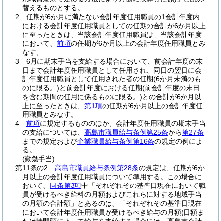
替えるものとする。
2
任期が6か月に満たない会計年度任用職員の1会計年度内
における会計年度任用職員としての任期の合計が6か月以上
に至ったときは、当該会計年度任用職員は、当該会計年度
において、
前項
の任期が6か月以上の会計年度任用職員とみ
なす。
3
6月に期末手当を支給する場合において、前会計年度の末
日まで会計年度任用職員として任用され、同日の翌日に会
計年度任用職員として任用された者の任期
(6か月未満のも
のに限る。)
と前会計年度における任期
(前会計年度の末日
を含む期間の任用に係るものに限る。)
との合計が6か月以
上に至ったときは、
第1項
の任期が6か月以上の会計年度任
用職員とみなす。
4
前項
に規定するもののほか、会計年度任用職員の期末手当
の支給については、
高島市職員給与条例第25条
から
第27条
までの規定および
企業職員給与条例第16条
の規定の例によ
る。
(勤勉手当)
第11条の2
高島市職員給与条例第28条
の規定は、任期が6か
月以上の会計年度任用職員について準用する。
この場合に
おいて、
同条第3項
中「それぞれその基準日現在において職
員が受けるべき給料の月額およびこれらに対する地域手当
の月額の合計額」とあるのは、「それぞれその基準日現在
において会計年度任用職員が受けるべき給与の月額
(日額ま