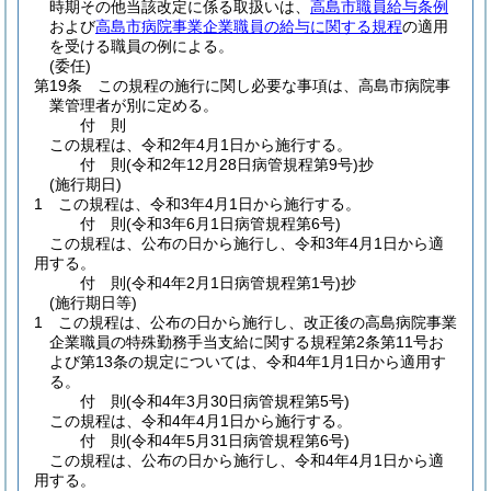
時期その他当該改定に係る取扱いは、
高島市職員給与条例
および
高島市病院事業企業職員の給与に関する規程
の適用
を受ける職員の例による。
(委任)
第19条
この規程の施行に関し必要な事項は、高島市病院事
業管理者が別に定める。
付
則
この規程は、令和2年4月1日から施行する。
付
則
(令和2年12月28日
病管規程第9号)
抄
(施行期日)
1
この規程は、令和3年4月1日から施行する。
付
則
(令和3年6月1日
病管規程第6号)
この規程は、公布の日から施行し、令和3年4月1日から適
用する。
付
則
(令和4年2月1日
病管規程第1号)
抄
(施行期日等)
1
この規程は、公布の日から施行し、改正後の高島病院事業
企業職員の特殊勤務手当支給に関する規程第2条第11号お
よび第13条の規定については、令和4年1月1日から適用す
る。
付
則
(令和4年3月30日
病管規程第5号)
この規程は、令和4年4月1日から施行する。
付
則
(令和4年5月31日
病管規程第6号)
この規程は、公布の日から施行し、令和4年4月1日から適
用する。