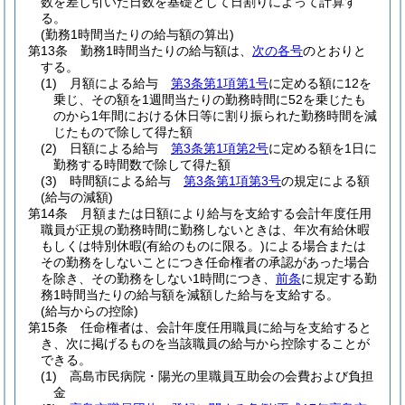
数を差し引いた日数を基礎として日割りによって計算す
る。
(勤務1時間当たりの給与額の算出)
第13条
勤務1時間当たりの給与額は、
次の各号
のとおりと
する。
(1)
月額による給与
第3条第1項第1号
に定める額に12を
乗じ、その額を1週間当たりの勤務時間に52を乗じたも
のから1年間における休日等に割り振られた勤務時間を減
じたもので除して得た額
(2)
日額による給与
第3条第1項第2号
に定める額を1日に
勤務する時間数で除して得た額
(3)
時間額による給与
第3条第1項第3号
の規定による額
(給与の減額)
第14条
月額または日額により給与を支給する会計年度任用
職員が正規の勤務時間に勤務しないときは、年次有給休暇
もしくは特別休暇
(有給のものに限る。)
による場合または
その勤務をしないことにつき任命権者の承認があった場合
を除き、その勤務をしない1時間につき、
前条
に規定する勤
務1時間当たりの給与額を減額した給与を支給する。
(給与からの控除)
第15条
任命権者は、会計年度任用職員に給与を支給すると
き、次に掲げるものを当該職員の給与から控除することが
できる。
(1)
高島市民病院・陽光の里職員互助会の会費および負担
金