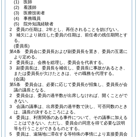
(1)
医師
(2)
看護師
(3)
医療技術者
(4)
事務職員
(5)
院外知識経験者
2
委員の任期は、2年とし、再任されることを妨げない。
3
補欠により就任した委員の任期は、前任者の残任期間とす
る。
(委員長)
第4条
委員会に委員長および副委員長を置き、委員の互選に
より定める。
2
委員長は、会務を総理し、委員会を代表する。
3
副委員長は、委員長を補佐し、委員長に事故があるとき、
または委員長が欠けたときは、その職務を代理する。
(会議)
第5条
委員会は、必要に応じて委員長が招集し、委員長が会
議の議長となる。
2
委員会は、委員の過半数が出席しなければ、開くことがで
きない。
3
会議の議事は、出席委員の過半数で決し、可否同数のとき
は、議長の決するところによる。
4
委員は、利害関係のある事件について、その議事に加える
ことはできない。
ただし、委員会の同意を得て必要な説明
等を行うことができるものとする。
5
委員は、遠隔地に滞在する等特殊の事情により直接委員会