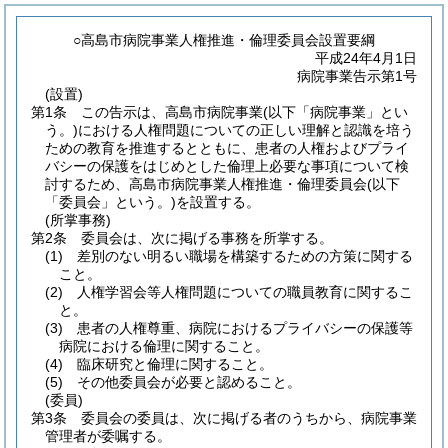
○高島市病院事業人権推進・倫理委員会設置要綱
平成24年4月1日
病院事業告示第1号
(設置)
第1条
この告示は、高島市病院事業
(以下「病院事業」とい
う。)
における人権問題についての正しい理解と認識を培う
ための教育を推進するとともに、患者の人権およびプライ
バシーの保護をはじめとした倫理上必要な事項について検
討するため、高島市病院事業人権推進・倫理委員会
(以下
「委員会」という。)
を設置する。
(所掌事務)
第2条
委員会は、次に掲げる事務を所掌する。
(1)
差別のない明るい職場を構築するための方策に関する
こと。
(2)
人権学習会等人権問題についての職員教育に関するこ
と。
(3)
患者の人権尊重、病院におけるプライバシーの保護等
病院における倫理に関すること。
(4)
臨床研究と倫理に関すること。
(5)
その他委員会が必要と認めること。
(委員)
第3条
委員会の委員は、次に掲げる者のうちから、病院事業
管理者が委嘱する。