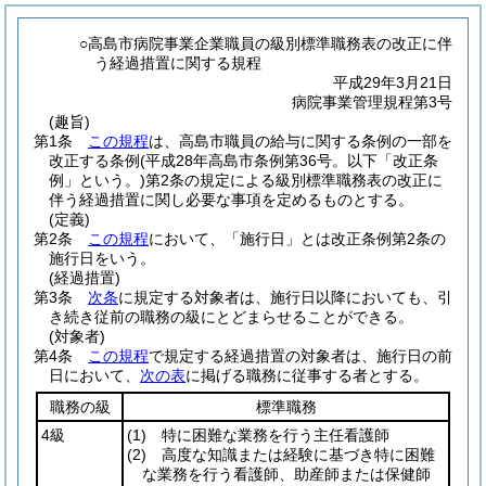
○高島市病院事業企業職員の級別標準職務表の改正に伴
う経過措置に関する規程
平成29年3月21日
病院事業管理規程第3号
(趣旨)
第1条
この規程
は、高島市職員の給与に関する条例の一部を
改正する条例
(平成28年高島市条例第36号。以下「改正条
例」という。)
第2条の規定による級別標準職務表の改正に
伴う経過措置に関し必要な事項を定めるものとする。
(定義)
第2条
この規程
において、「施行日」とは改正条例第2条の
施行日をいう。
(経過措置)
第3条
次条
に規定する対象者は、施行日以降においても、引
き続き従前の職務の級にとどまらせることができる。
(対象者)
第4条
この規程
で規定する経過措置の対象者は、施行日の前
日において、
次の表
に掲げる職務に従事する者とする。
職務の級
標準職務
4級
(1)
特に困難な業務を行う主任看護師
(2)
高度な知識または経験に基づき特に困難
な業務を行う看護師、助産師または保健師