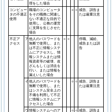
理をした場合
コンピュー
職場のコンピュータ
○
○
戒告、訓告ま
タの不適正
をその職務に関連し
たは厳重注意
使用
ない不適正な目的で
使用し、公務の運営
に支障を生じさせた
場合
不正ア
ア
他人のパスワードを
○
○
停職、減給、
クセス
無断で使用し、また
戒告または訓
は不正に情報システ
告
ムにアクセスし、情
報システムまたは情
報資産等の破壊、改
ざんもしくは消去を
行い、または情報を
漏えいした場合
イ
他人のパスワードを
○
○
戒告、訓告ま
無断で使用し、また
たは厳重注意
はシステム安全上の
不備を利用して不正
に情報システムにア
クセスした場合
ウ
情報システムへのア
○
○
戒告、訓告ま