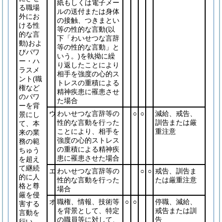
紙もしくは電子メー
る職場
ルの送付または身体
外にお
の接触、つきまとい
ける性
等の性的な言動
(以
的な言
下「わいせつな言辞
動)
およ
等の性的な言動」と
びパワ
いう。)
を執拗に繰
ー・ハ
り返したことにより
ラスメ
相手を強度の心的ス
ント
(職
トレスの重積による
権など
精神疾患に罹患させ
のパワ
た場合
ーを背
ウ
わいせつな言辞等の
○
○
減給、戒告、
景にし
性的な言動を行った
訓告または厳
て、本
ことにより、相手を
重注意
来の業
強度の心的ストレス
務の範
の重積による精神疾
ちゅう
患に罹患させた場合
を超え
て継続
エ
わいせつな言辞等の
○
○
戒告、訓告ま
的に人
性的な言動を行った
たは厳重注意
格と尊
場合
厳を侵
オ
職権、情報、技術等
○
○
停職、減給、
害する
を背景として、特定
戒告または訓
言動を
の職員等に対して、
告
行い、