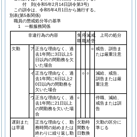
付
則
(令和5年2月14日
訓令第3号)
この訓令は、令和5年4月1日から施行する。
別表
(第5条関係)
職員の懲戒処分等の基準
1 一般服務関係
非違行為の内容
免
停
減
戒
上司の処分
職
職
給
告
欠勤
ア
正当な理由なく、過
○
戒告、訓告ま
去1年間に3日以上5
たは厳重注意
日以内の間勤務を欠
いた場合
イ
正当な理由なく、過
○
○
減給、戒告、
去1年間に6日以上2
訓告または厳
0日以内の間勤務を
重注意
欠いた場合
ウ
正当な理由なく、過
○
停職、減給、
去1年間に21日以上
戒告または訓
の間勤務を欠いた場
告
合
遅刻また
正当な理由なく、勤
欠勤時
欠勤の区分に
は早退
務時間の始めまたは
間数を
準じる
終わりに繰り返し勤
日数換