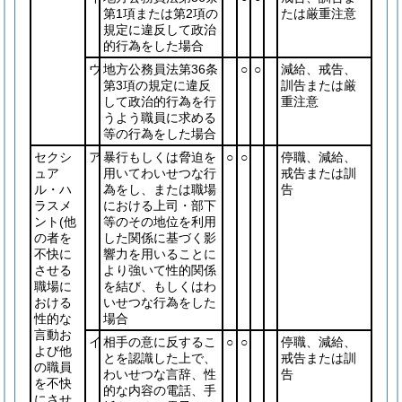
第1項または第2項の
たは厳重注意
規定に違反して政治
的行為をした場合
ウ
地方公務員法第36条
○
○
減給、戒告、
第3項の規定に違反
訓告または厳
して政治的行為を行
重注意
うよう職員に求める
等の行為をした場合
セクシ
ア
暴行もしくは脅迫を
○
○
停職、減給、
ュア
用いてわいせつな行
戒告または訓
ル・ハ
為をし、または職場
告
ラスメ
における上司・部下
ント
(他
等のその地位を利用
の者を
した関係に基づく影
不快に
響力を用いることに
させる
より強いて性的関係
職場に
を結び、もしくはわ
おける
いせつな行為をした
性的な
場合
言動お
イ
相手の意に反するこ
○
○
停職、減給、
よび他
とを認識した上で、
戒告または訓
の職員
わいせつな言辞、性
告
を不快
的な内容の電話、手
にさせ