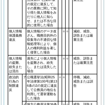
の規定に違反して、
その業務に関して知
り得た個人情報をみ
だりに他人に知ら
せ、または不当な目
的に使用した場合
個人情報
個人情報のデータ改
○
○
減給、戒告、
保護義務
ざん、職務目的外の
訓告または厳
違反
収集等の不適切な情
重注意
報処理等により、個
人の権利利益を著し
く侵害した場合
個人情報
過失により個人情報
○
○
戒告、訓告ま
の盗難、
を盗難され、紛失
たは厳重注意
紛失また
し、または流失した
は流出
場合
政治的
ア
公職選挙法
(昭和25
○
○
停職、減給、
行為の
年法律第100号)
第13
戒告または訓
制限違
6条の2の規定に違反
告
反
して公務員の地位を
利用して選挙運動を
した場合
イ
地方公務員法第36条
○
○
戒告、訓告ま