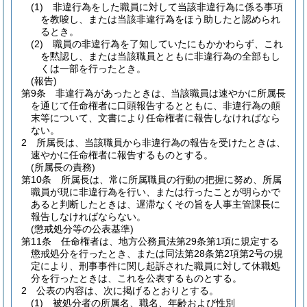
(1)
非違行為をした職員に対して当該非違行為に係る事項
を教唆し、または当該非違行為をほう助したと認められ
るとき。
(2)
職員の非違行為を了知していたにもかかわらず、これ
を黙認し、または当該職員とともに非違行為の全部もし
くは一部を行ったとき。
(報告)
第9条
非違行為があったときは、当該職員は速やかに所属長
を通じて任命権者に口頭報告するとともに、非違行為の顛
末等について、文書により任命権者に報告しなければなら
ない。
2
所属長は、当該職員から非違行為の報告を受けたときは、
速やかに任命権者に報告するものとする。
(所属長の責務)
第10条
所属長は、常に所属職員の行動の把握に努め、所属
職員が現に非違行為を行い、または行ったことが明らかで
あると判断したときは、遅滞なくその旨を人事主管課長に
報告しなければならない。
(懲戒処分等の公表基準)
第11条
任命権者は、地方公務員法第29条第1項に規定する
懲戒処分を行ったとき、または同法第28条第2項第2号の規
定により、刑事事件に関し起訴された職員に対して休職処
分を行ったときは、これを公表するものとする。
2
公表の内容は、次に掲げるとおりとする。
(1)
被処分者の所属名、職名、年齢および性別