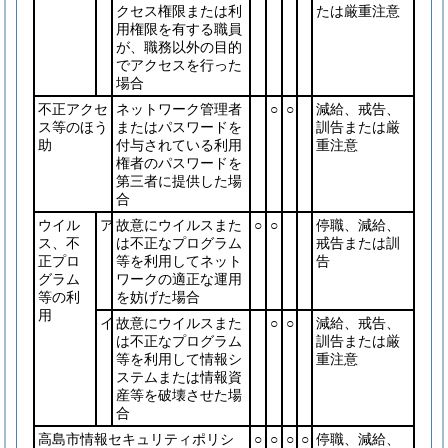
クセス権限または利
たは厳重注意
用権限を有する職員
が、職務以外の目的
でアクセスを行った
場合
不正アクセ
ネットワーク管理者
○
○
減給、戒告、
ス等のほう
またはパスワードを
訓告または厳
助
付与されている利用
重注意
権者のパスワードを
第三者に提供した場
合
ウイル
ア
故意にウイルスまた
○
○
停職、減給、
ス、不
は不正なプログラム
戒告または訓
正プロ
等を利用してネット
告
グラム
ワークの適正な運用
等の利
を妨げた場合
用
イ
故意にウイルスまた
○
○
減給、戒告、
は不正なプログラム
訓告または厳
等を利用して情報シ
重注意
ステムまたは情報資
産等を破壊させた場
合
高島市情報セキュリティポリシ
○
○
○
○
停職、減給、