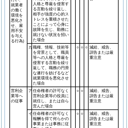
人格と尊厳を侵害す
就業者
る言動を繰り返し、
の働く
相手が強度の心的ス
環境を
トレスを重積させた
悪化さ
ことによって心身に
せ、雇
故障を生じ、勤務に
用不安
就けない状況を招い
を与え
た場合
る行為)
カ
職権、情報、技術等
○
○
○
減給、戒告、
を背景として、職員
訓告または厳
等への人格と尊厳を
重注意
侵害する言動を繰り
返して、職務の円滑
な遂行を妨げるなど
就業環境を悪化させ
た場合
営利企
ア
任命権者の許可なく
○
○
減給、戒告、
業等へ
営利企業等の役員に
訓告または厳
の従事
就任し、または自ら
重注意
営んだ場合
イ
任命権者の許可なく
○
○
減給、戒告、
報酬を得て何らかの
訓告または厳
事業または事務に従
重注意