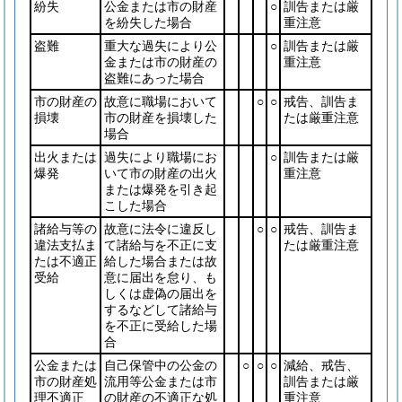
紛失
公金または市の財産
○
訓告または厳
を紛失した場合
重注意
盗難
重大な過失により公
○
訓告または厳
金または市の財産の
重注意
盗難にあった場合
市の財産の
故意に職場において
○
○
戒告、訓告ま
損壊
市の財産を損壊した
たは厳重注意
場合
出火または
過失により職場にお
○
訓告または厳
爆発
いて市の財産の出火
重注意
または爆発を引き起
こした場合
諸給与等の
故意に法令に違反し
○
○
戒告、訓告ま
違法支払ま
て諸給与を不正に支
たは厳重注意
たは不適正
給した場合または故
受給
意に届出を怠り、も
しくは虚偽の届出を
するなどして諸給与
を不正に受給した場
合
公金または
自己保管中の公金の
○
○
○
減給、戒告、
市の財産処
流用等公金または市
訓告または厳
理不適正
の財産の不適正な処
重注意