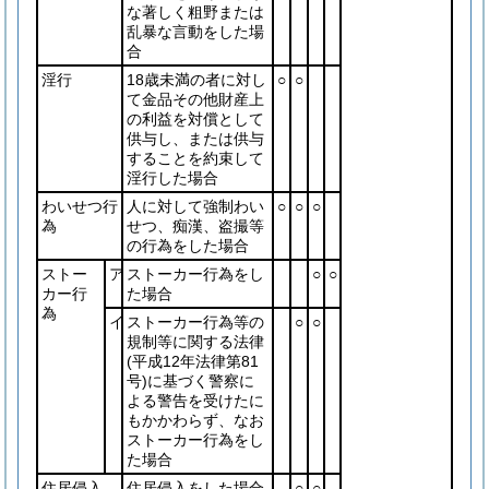
な著しく粗野または
乱暴な言動をした場
合
淫行
18歳未満の者に対し
○
○
て金品その他財産上
の利益を対償として
供与し、または供与
することを約束して
淫行した場合
わいせつ行
人に対して強制わい
○
○
○
為
せつ、痴漢、盗撮等
の行為をした場合
ストー
ア
ストーカー行為をし
○
○
カー行
た場合
為
イ
ストーカー行為等の
○
○
規制等に関する法律
(平成12年法律第81
号)
に基づく警察に
よる警告を受けたに
もかかわらず、なお
ストーカー行為をし
た場合
住居侵入
住居侵入をした場合
○
○