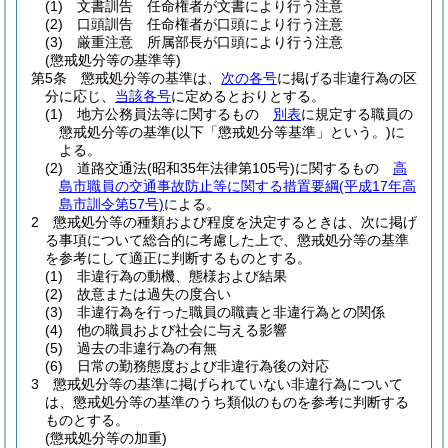
(1)
文書訓告 任命権者が文書により行う注意
(2)
口頭訓告 任命権者が口頭により行う注意
(3)
厳重注意 所属部長が口頭により行う注意
(懲戒処分等の基準等)
第5条
懲戒処分等の基準は、
次の各号
に掲げる非違行為の区
分に応じ、
当該各号
に定めるとおりとする。
(1)
地方公務員法等に関するもの
別表
に規定する職員の
懲戒処分等の基準
(以下「懲戒処分等基準」という。)
に
よる。
(2)
道路交通法
(昭和35年法律第105号)
に関するもの
高
島市職員の交通事故防止等に関する措置要綱
(平成17年高
島市訓令第57号)
による。
2
懲戒処分等の種類および程度を決定するときは、次に掲げ
る事項について総合的に考慮した上で、懲戒処分等の基準
を参考にして適正に判断するものとする。
(1)
非違行為の動機、態様および結果
(2)
故意または過失の度合い
(3)
非違行為を行った職員の職責と非違行為との関係
(4)
他の職員および社会に与える影響
(5)
過去の非違行為の有無
(6)
日常の勤務態度および非違行為後の対応
3
懲戒処分等の基準に掲げられていない非違行為について
は、懲戒処分等の基準のうち類似のものを参考に判断する
ものとする。
(懲戒処分等の加重)