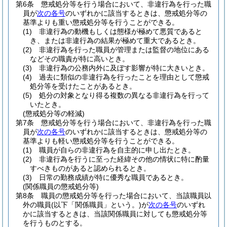
第6条
懲戒処分等を行う場合において、非違行為を行った職
員が
次の各号
のいずれかに該当するときは、懲戒処分等の
基準よりも重い懲戒処分等を行うことができる。
(1)
非違行為の動機もしくは態様が極めて悪質であると
き、または非違行為の結果が極めて重大であるとき。
(2)
非違行為を行った職員が管理または監督の地位にある
などその職責が特に高いとき。
(3)
非違行為の公務内外に及ぼす影響が特に大きいとき。
(4)
過去に類似の非違行為を行ったことを理由として懲戒
処分等を受けたことがあるとき。
(5)
処分の対象となり得る複数の異なる非違行為を行って
いたとき。
(懲戒処分等の軽減)
第7条
懲戒処分等を行う場合において、非違行為を行った職
員が
次の各号
のいずれかに該当するときは、懲戒処分等の
基準よりも軽い懲戒処分等を行うことができる。
(1)
職員が自らの非違行為を自主的に申し出たとき。
(2)
非違行為を行うに至った経緯その他の情状に特に酌量
すべきものがあると認められるとき。
(3)
日常の勤務成績が特に優秀な職員であるとき。
(関係職員の懲戒処分等)
第8条
職員の懲戒処分等を行った場合において、当該職員以
外の職員
(以下「関係職員」という。)
が
次の各号
のいずれ
かに該当するときは、当該関係職員に対しても懲戒処分等
を行うものとする。