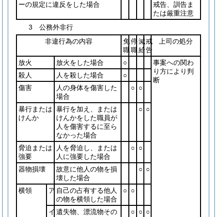
ーの規定に違反をした場合
戒告、訓告ま
たは厳重注意
3 公務外非行
非違行為の内容
免
停
減
戒
上司の処分
職
職
給
告
放火
放火をした場合
○
事案への関わ
り方により判
殺人
人を殺した場合
○
断
傷害
人の身体を傷害した
○
○
場合
暴行または
暴行を加え、または
○
○
けんか
けんかをした職員が
人を傷害するに至ら
なかった場合
脅迫または
人を脅迫し、または
○
○
強要
人に強要した場合
器物損壊
故意に他人の物を損
○
○
壊した場合
横領
ア
自己の占有する他人
○
○
の物を横領した場合
イ
遺失物、漂流物その
○
○
○