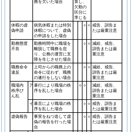
務を欠いた場合
算し、
欠勤の
区分に
準じる
休暇の虚
病気休暇または特別
○
○
戒告、訓告ま
偽申請
休暇について、虚偽
たは厳重注意
の申請をした場合
勤務態度
勤務時間中に職場を
○
○
減給、戒告、
不良
離脱して職務を怠
訓告または厳
り、公務の運営に支
重注意
障を生じさせた場合
職務命令
上司からの職務上の
○
○
減給、戒告、
違反
命令に従わず、職務
訓告または厳
の遂行をしない場合
重注意
職場内
ア
暴行により職場の秩
○
○
減給、戒告、
秩序び
序を乱した場合
訓告または厳
ん乱
重注意
イ
暴言により職場の秩
○
○
戒告、訓告ま
序を乱した場合
たは厳重注意
虚偽報告
事実をねつ造して虚
○
○
戒告、訓告ま
偽の報告を行った場
たは厳重注意
合