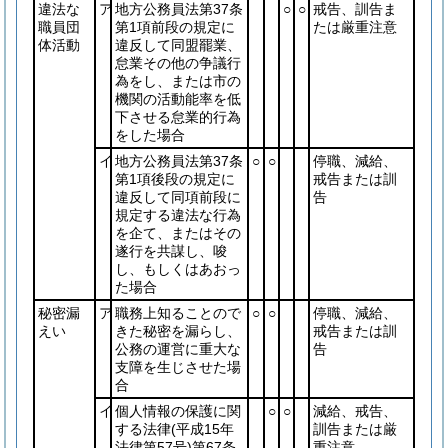
違法な
ア
地方公務員法第37条
○
○
戒告、訓告ま
職員団
第1項前段の規定に
たは厳重注意
体活動
違反して同盟罷業、
怠業その他の争議行
為をし、または市の
機関の活動能率を低
下させる怠業的行為
をした場合
イ
地方公務員法第37条
○
○
停職、減給、
第1項後段の規定に
戒告または訓
違反して同項前段に
告
規定する違法な行為
を企て、またはその
遂行を共謀し、唆
し、もしくはあおっ
た場合
秘密漏
ア
職務上知ることので
○
○
停職、減給、
えい
きた秘密を漏らし、
戒告または訓
公務の運営に重大な
告
支障を生じさせた場
合
イ
個人情報の保護に関
○
○
減給、戒告、
する法律
(平成15年
訓告または厳
法律第57号)
第67条
重注意