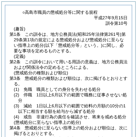
○高島市職員の懲戒処分等に関する規程
平成27年9月15日
訓令第10号
(趣旨)
第1条
この訓令は、地方公務員法
(昭和25年法律第261号)
第
29条第1項の規定による懲戒処分および懲戒処分に至らな
い指導上の処分
(以下「懲戒処分等」という。)
に関し、必
要な事項を定めるものとする。
(定義)
第2条
この訓令において用いる用語の意義は、地方公務員法
および関係法令の定めるところによる。
(懲戒処分の種類および順位)
第3条
懲戒処分の種類および順位は、次に掲げるとおりとす
る。
(1)
免職 職員としての身分を失わせる処分
(2)
停職 1日以上6月以下の範囲で職務に従事させない処
分
(3)
減給 1日以上6月以下の範囲で給料の月額の10分の1
以下に相当する額を給与から減ずる処分
(4)
戒告 非違行為の責任を確認させ、将来を戒める処分
(懲戒処分に至らない指導上の処分)
第4条
懲戒処分に至らない指導上の処分および順位は、次に
掲げるとおりとする。