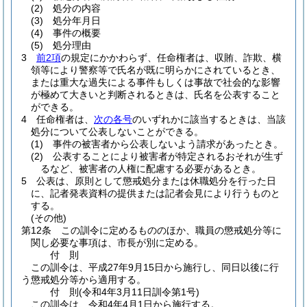
(2)
処分の内容
(3)
処分年月日
(4)
事件の概要
(5)
処分理由
3
前2項
の規定にかかわらず、任命権者は、収賄、詐欺、横
領等により警察等で氏名が既に明らかにされているとき、
または重大な過失による事件もしくは事故で社会的な影響
が極めて大きいと判断されるときは、氏名を公表すること
ができる。
4
任命権者は、
次の各号
のいずれかに該当するときは、当該
処分について公表しないことができる。
(1)
事件の被害者から公表しないよう請求があったとき。
(2)
公表することにより被害者が特定されるおそれが生ず
るなど、被害者の人権に配慮する必要があるとき。
5
公表は、原則として懲戒処分または休職処分を行った日
に、記者発表資料の提供または記者会見により行うものと
する。
(その他)
第12条
この訓令に定めるもののほか、職員の懲戒処分等に
関し必要な事項は、市長が別に定める。
付
則
この訓令は、平成27年9月15日から施行し、同日以後に行
う懲戒処分等から適用する。
付
則
(令和4年3月11日
訓令第1号)
この訓令は、令和4年4月1日から施行する。