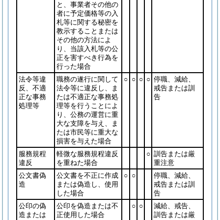
と、事業者その他の
者に予定価格等の入
札等に関する秘密を
教示することまたは
その他の方法によ
り、当該入札等の公
正を害すべき行為を
行った場合
法令等違
職務の遂行に関して
○
○
○
○
停職、減給、
反、不適
法令等に違反し、ま
戒告または訓
正な事務
たは不適正な事務処
告
処理等
理等を行うことによ
り、公務の運営に重
大な支障を与え、ま
たは市民等に重大な
損害を与えた場合
服務規程
軽微な服務規程違反
○
訓告または厳
違反
を重ねた場合
重注意
公文書偽
公文書を不正に作成
○
○
停職、減給、
造
または偽造し、使用
戒告または訓
した場合
告
公印の偽
公印を偽造または不
○
○
減給、戒告、
造または
正使用した場合
訓告または厳