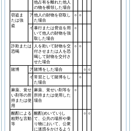
他占有を離れた他人
の物を横領した場合
窃盗ま
ア
他人の財物を窃取し
○
○
たは強
た場合
盗
イ
暴行または脅迫を用
○
いて他人の財物を強
取した場合
詐欺または
人を欺いて財物を交
○
○
恐喝
付させまたは人を恐
喝して財物を交付さ
せた場合
賭博
ア
賭博をした場合
○
○
イ
常習として賭博をし
○
た場合
麻薬、覚せ
麻薬、覚せい剤等を
○
い剤等の所
所持または使用した
持または使
場合
用
酩酊による
酩酊
(めいてい)
し
○
○
粗野な言動
て、公共の場所や乗
等
り物において、公衆
に迷惑をかけるよう