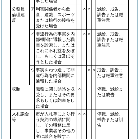
事した場合
公務員
ア
利害関係者から飲
○
○
減給、戒告、
倫理違
食、遊戯、スポーツ
訓告または厳
反
または旅行の接待を
重注意
受けた場合
イ
非違行為の事実を内
○
○
減給、戒告、
部機関に通報した職
訓告または厳
員を詮索し、または
重注意
これに不利益を及ぼ
し、もしくは及ぼそ
うとした場合
ウ
事実をねつ造して非
○
○
戒告、訓告ま
違行為を内部機関に
たは厳重注意
通報した場合
収賄
職務に関し賄賂を収
○
停職、減給ま
受し、またはその要
たは戒告
求もしくは約束をし
た場合
入札談合
市が入札等により行
○
○
停職、減給、
等
う契約の締結に関
戒告または訓
し、その職務に反
告
し、事業者その他の
者に談合を唆すこ