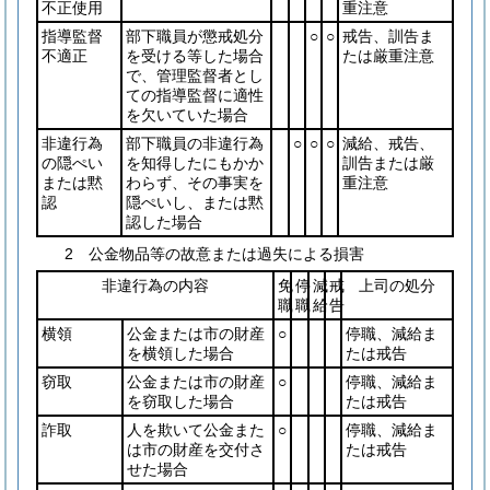
不正使用
重注意
指導監督
部下職員が懲戒処分
○
○
戒告、訓告ま
不適正
を受ける等した場合
たは厳重注意
で、管理監督者とし
ての指導監督に適性
を欠いていた場合
非違行為
部下職員の非違行為
○
○
○
減給、戒告、
の隠ぺい
を知得したにもかか
訓告または厳
または黙
わらず、その事実を
重注意
認
隠ぺいし、または黙
認した場合
2 公金物品等の故意または過失による損害
非違行為の内容
免
停
減
戒
上司の処分
職
職
給
告
横領
公金または市の財産
○
停職、減給ま
を横領した場合
たは戒告
窃取
公金または市の財産
○
停職、減給ま
を窃取した場合
たは戒告
詐取
人を欺いて公金また
○
停職、減給ま
は市の財産を交付さ
たは戒告
せた場合