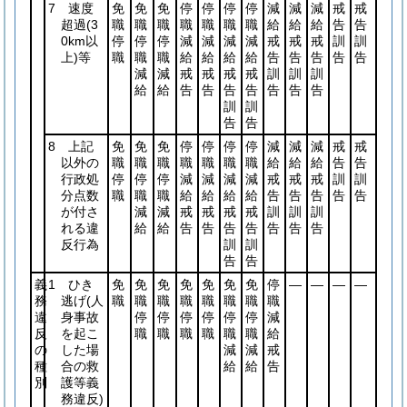
7 速度
免
免
免
停
停
停
停
減
減
減
戒
戒
超過
(3
職
職
職
職
職
職
職
給
給
給
告
告
0km以
停
停
停
減
減
減
減
戒
戒
戒
訓
訓
上)
等
職
職
職
給
給
給
給
告
告
告
告
告
減
減
戒
戒
戒
戒
訓
訓
訓
給
給
告
告
告
告
告
告
告
訓
訓
告
告
8 上記
免
免
免
停
停
停
停
減
減
減
戒
戒
以外の
職
職
職
職
職
職
職
給
給
給
告
告
行政処
停
停
停
減
減
減
減
戒
戒
戒
訓
訓
分点数
職
職
職
給
給
給
給
告
告
告
告
告
が付さ
減
減
戒
戒
戒
戒
訓
訓
訓
れる違
給
給
告
告
告
告
告
告
告
反行為
訓
訓
告
告
義
1 ひき
免
免
免
免
免
免
免
停
―
―
―
―
務
逃げ
(人
職
職
職
職
職
職
職
職
違
身事故
停
停
停
停
停
停
減
反
を起こ
職
職
職
職
職
職
給
の
した場
減
減
戒
種
合の救
給
給
告
別
護等義
務違反)