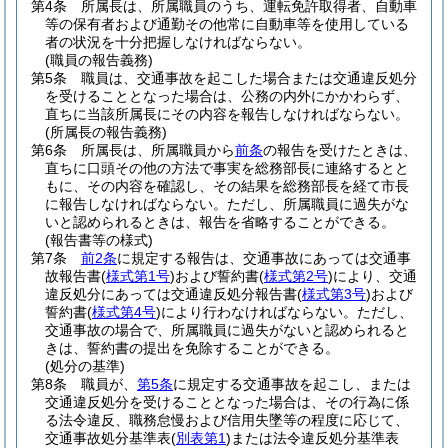
第4条
所属長は、所属職員のうち、運転免許取得者、自動車
等の保有者および通勤その他常に自動車等を使用している
者の状況を十分把握しなければならない。
(職員の報告義務)
第5条
職員は、交通事故を起こした場合または交通違反処分
を受けることとなった場合は、公務の内外にかかわらず、
直ちに当該所属長にその内容を報告しなければならない。
(所属長の報告義務)
第6条
所属長は、所属職員から
前条
の報告を受けたときは、
直ちに口頭その他の方法で事実を総務部長に連絡するとと
もに、その内容を確認し、その結果を総務部長を経て市長
に報告しなければならない。
ただし、所属職員に過失がな
いと認められるときは、報告を省略することができる。
(報告書等の様式)
第7条
前2条
に規定する報告は、交通事故にあっては交通事
故報告書
(
様式第1号
)
および誓約書
(
様式第2号
)
により、交通
違反処分にあっては交通違反処分報告書
(
様式第3号
)
および
誓約書
(
様式第4号
)
により行わなければならない。
ただし、
交通事故の場合で、所属職員に過失がないと認められると
きは、誓約書の提出を免除することができる。
(処分の基準)
第8条
職員が、
第5条
に規定する交通事故を起こし、または
交通違反処分を受けることとなった場合は、その行為に係
る法令違反、職務怠慢および信用失墜等の程度に応じて、
交通事故処分基準表
(
別表第1
)
または法令違反処分基準表