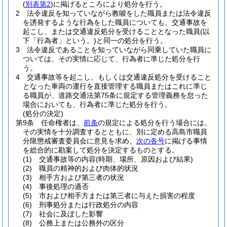
(
別表第2
)
に掲げるところにより処分を行う。
2
法令違反を知っていながら教唆をした職員または法令違反
を誘発するような行為をした職員についても、交通事故を
起こし、または交通違反処分を受けることとなった職員
(以
下「行為者」という。)
と同一の処分を行う。
3
法令違反であることを知っていながら同乗していた職員に
ついては、その実情に応じて、行為者に準じた処分を行
う。
4
交通事故等を起こし、もしくは交通違反処分を受けること
となった車両の運行を直接管理する職員またはこれに準じ
る職員が、道路交通法第75条に規定する管理義務を怠った
場合においても、行為者に準じた処分を行う。
(処分の決定)
第9条
任命権者は、
前条
の規定による処分を行う場合には、
その実情を十分調査するとともに、別に定める高島市職員
分限懲戒審査委員会に意見を求め、
次の各号
に掲げる事情
を総合的に勘案して処分を決定するものとする。
(1)
交通事故等の内容
(時期、場所、原因および結果)
(2)
職員の精神的および肉体的状況
(3)
相手方および第三者の状況
(4)
事後処理の適否
(5)
市および相手方または第三者に与えた損害の程度
(6)
刑事処分または行政処分の内容
(7)
社会に及ぼした影響
(8)
公務上または公務外の区分