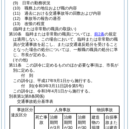
(9)
日常の勤務状況
(10)
職務上の地位および職の内容
(11)
過去における交通事故等の回数および内容
(12)
事故等の報告の適否
(13)
改悛の程度
(臨時または非常勤の職員の取扱い)
第10条
臨時または非常勤の職員については、
前2条
の規定
は適用しない。
この場合において、臨時または非常勤の職
員が交通事故を起こし、または交通違反処分を受けること
となった場合の処分については、一般職の職員の処分に準
じ、市長が定める。
(その他)
第11条
この訓令に定めるもののほか必要な事項は、市長が
別に定める。
付
則
この訓令は、平成17年9月1日から施行する。
付
則
(令和3年3月11日
訓令第5号)
この訓令は、令和3年4月1日から施行する。
別表第1
(第8条関係)
交通事故処分基準表
事故区分
人身事故
物損事故
違反区分
死亡事
治療
治療
治療
建造
自損事
故
期間
期間
期間
物の
故また
が3月
が30
が30
損壊
は建造