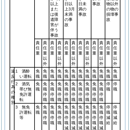
以上
日以
日未
事故
物以外
また
上3月
満の
の物の
は後
未満
事故
損壊事
遺障
の事
故
害が
故
伴う
事故
責
責
責
責
責
責
責
責
責
責
責
責
任
任
任
任
任
任
任
任
任
任
任
任
重
重
重
重
重
重
重
重
重
重
重
重
以
以
以
以
以
以
外
外
外
外
外
外
違
1 酒酔
免
免
免
免
免
免
免
免
免
免
免
免
反
い運転
職
職
職
職
職
職
職
職
職
職
職
職
行
2 酒気
免
免
免
免
免
免
免
免
免
免
停
停
為
帯び無
職
職
職
職
職
職
職
職
職
職
職
職
の
免許運
停
停
停
停
停
停
停
停
停
種
転
職
職
職
職
職
職
職
職
職
別
3 無免
免
免
免
免
免
免
免
免
免
免
停
停
許運転
職
職
職
職
職
職
職
職
職
職
職
職
等
停
停
停
停
停
停
停
停
停
減
減
職
職
職
職
職
職
職
職
職
給
給
減
減
減
減
減
減