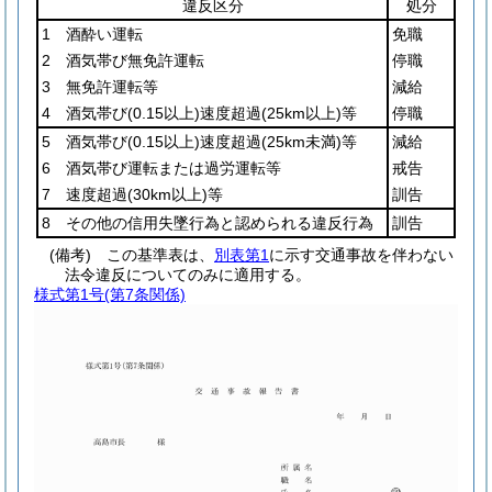
違反区分
処分
1 酒酔い運転
免職
2 酒気帯び無免許運転
停職
3 無免許運転等
減給
4 酒気帯び
(0.15以上)
速度超過
(25km以上)
等
停職
5 酒気帯び
(0.15以上)
速度超過
(25km未満)
等
減給
6 酒気帯び運転または過労運転等
戒告
7 速度超過
(30km以上)
等
訓告
8 その他の信用失墜行為と認められる違反行為
訓告
(備考) この基準表は、
別表第1
に示す交通事故を伴わない
法令違反についてのみに適用する。
様式第1号
(第7条関係)