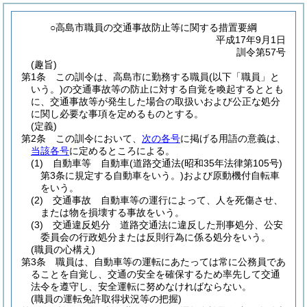
○高島市職員の交通事故防止等に関する措置要綱
平成17年9月1日
訓令第57号
(趣旨)
第1条
この訓令は、高島市に勤務する職員
(以下「職員」と
いう。)
の交通事故等の防止に対する自覚を喚起するととも
に、交通事故等が発生した場合の取扱いおよび公正な処分
に関し必要な事項を定めるものとする。
(定義)
第2条
この訓令において、
次の各号
に掲げる用語の意義は、
当該各号
に定めるところによる。
(1)
自動車等 自動車
(道路交通法
(昭和35年法律第105号)
第3条に規定する自動車をいう。)
および原動機付自転車
をいう。
(2)
交通事故 自動車等の運行によって、人を死傷させ、
または物を損壊する事故をいう。
(3)
交通違反処分 道路交通法に違反した刑事処分、公安
委員会の行政処分または反則行為に係る処分をいう。
(職員の心構え)
第3条
職員は、自動車等の運転にあたっては常に公務員であ
ることを自覚し、交通の安全を確保するため率先して交通
法令を遵守し、安全運転に努めなければならない。
(職員の運転免許取得状況等の把握)