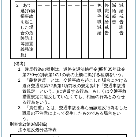
2 あて
―
―
―
―
―
―
―
―
免
停
減
減
逃げ
(物
職
職
給
給
損事故
停
減
戒
戒
を起こ
職
給
告
告
した場
減
戒
訓
合の危
給
告
告
険防止
等措置
義務違
反)
(備考)
1 違反行為の種別は、道路交通法施行令(昭和35年政令
第270号)別表第1の1の表の上欄に掲げる種別をいう。
2 「義務違反」とは、交通事故を起こした場合における
道路交通法第72条第1項前段の規定(以下「交通事故措
置規定」という。)に違反する行為、もしくは交通事故
措置規定に違反していなくても、相当の行為とみなせ
る行為をいう。
3 「責任重」とは、交通事故を専ら当該違反行為をした
職員の不注意によって発生したものである場合をい
う。
別表第2
(第8条関係)
法令違反処分基準表