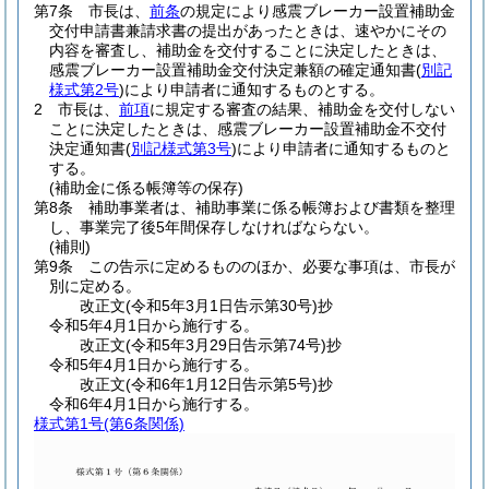
第7条
市長は、
前条
の規定により感震ブレーカー設置補助金
交付申請書兼請求書の提出があったときは、速やかにその
内容を審査し、補助金を交付することに決定したときは、
感震ブレーカー設置補助金交付決定兼額の確定通知書
(
別記
様式第2号
)
により申請者に通知するものとする。
2
市長は、
前項
に規定する審査の結果、補助金を交付しない
ことに決定したときは、感震ブレーカー設置補助金不交付
決定通知書
(
別記様式第3号
)
により申請者に通知するものと
する。
(補助金に係る帳簿等の保存)
第8条
補助事業者は、補助事業に係る帳簿および書類を整理
し、事業完了後5年間保存しなければならない。
(補則)
第9条
この告示に定めるもののほか、必要な事項は、市長が
別に定める。
改正文
(令和5年3月1日
告示第30号)
抄
令和5年4月1日から施行する。
改正文
(令和5年3月29日
告示第74号)
抄
令和5年4月1日から施行する。
改正文
(令和6年1月12日
告示第5号)
抄
令和6年4月1日から施行する。
様式第1号
(第6条関係)