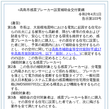
○高島市感震ブレーカー設置補助金交付要綱
令和2年4月1日
告示第103号
(趣旨)
第1条
市長は、大規模地震時における電気に起因する住宅か
らの出火による被害から高齢者、障がい者等の生命および
財産を守り、安心して生活できる環境を維持するため、感
震ブレーカーを新たに購入し、その居住する住宅に設置し
た者に対し、予算の範囲内において補助金を交付するもの
とし、その交付に関しては
高島市補助金等交付規則
(平成17
年高島市規則第33号。以下「規則」という。)
に規定するも
ののほか、この告示に定めるところによる。
(補助対象となる感震ブレーカー)
第2条
この告示の補助対象となる感震ブレーカーは、分電盤
に内蔵されたセンサーによって揺れを感知し、ブレーカー
を落として電力供給を遮断する分電盤タイプで、一般社団
法人日本配線システム工業会の感震機能付住宅用分電盤規
格
(JWDS0007付2)
に定める構造および機能を有するものと
する。
(補助対象者)
第3条
補助金の交付対象者は、感震ブレーカーを新たに購入
し、その居住する住宅に設置した者であって、次に掲げる
要件を全て満たすものとする。