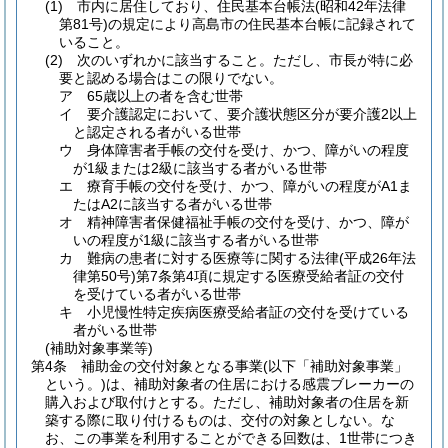
(1)
市内に居住しており、住民基本台帳法
(昭和42年法律
第81号)
の規定により高島市の住民基本台帳に記録されて
いること。
(2)
次のいずれかに該当すること。
ただし、市長が特に必
要と認める場合はこの限りでない。
ア
65歳以上の者を含む世帯
イ
要介護認定において、要介護状態区分が要介護2以上
と認定される者がいる世帯
ウ
身体障害者手帳の交付を受け、かつ、障がいの程度
が1級または2級に該当する者がいる世帯
エ
療育手帳の交付を受け、かつ、障がいの程度がA1ま
たはA2に該当する者がいる世帯
オ
精神障害者保健福祉手帳の交付を受け、かつ、障が
いの程度が1級に該当する者がいる世帯
カ
難病の患者に対する医療等に関する法律
(平成26年法
律第50号)
第7条第4項に規定する医療受給者証の交付
を受けている者がいる世帯
キ
小児慢性特定疾病医療受給者証の交付を受けている
者がいる世帯
(補助対象事業等)
第4条
補助金の交付対象となる事業
(以下「補助対象事業」
という。)
は、補助対象者の住居における感震ブレーカーの
購入および取付けとする。
ただし、補助対象者の住居を新
築する際に取り付けるものは、交付の対象としない。
な
お、この事業を利用することができる回数は、1世帯につき