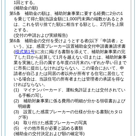
1回とする。
(補助金の額)
第5条
補助金の額は、補助対象事業に要する経費に2分の1
を乗じて得た額
(当該金額に1,000円未満の端数があるとき
は、これを切り捨てた額)
に相当する額とし、2万円を上限
とする。
(交付の申請および実績報告)
第6条
補助金の交付を受けようとする者
(以下「申請者」と
いう。)
は、感震ブレーカー設置補助金交付申請書兼請求書
(
様式第1号
)
に次に掲げる書類を添えて、補助対象事業の完
了した日から起算して1月を越えない日または、補助対象事
業を実施した日の属する年度の3月末のいずれか早い日まで
に市長に提出しなければならない。
この場合において、申
請者が自己または同居の者以外が所有する住宅に居住して
いる場合は、当該住宅の所有者または管理者の承諾を得な
ければならない。
(1)
マイナンバーカード、運転免許証または交付されてい
る手帳の写し
(2)
補助対象事業に係る費用の明細が分かる領収書および
明細書
(3)
設置した感震ブレーカーの仕様が分かる書類
(カタロ
グ等)
(4)
取り付けた感震ブレーカーの写真
(5)
その他市長が必要と認める書類
(補助金の交付決定および額の確定等)