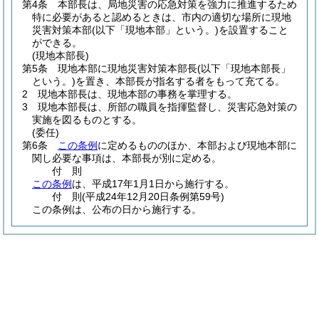
第4条
本部長は、局地災害の応急対策を強力に推進するため
特に必要があると認めるときは、市内の適切な場所に現地
災害対策本部
(以下「現地本部」という。)
を設置すること
ができる。
(現地本部長)
第5条
現地本部に現地災害対策本部長
(以下「現地本部長」
という。)
を置き、本部長が指名する者をもって充てる。
2
現地本部長は、現地本部の事務を掌理する。
3
現地本部長は、所部の職員を指揮監督し、災害応急対策の
実施を図るものとする。
(委任)
第6条
この条例
に定めるもののほか、本部および現地本部に
関し必要な事項は、本部長が別に定める。
付
則
この条例
は、平成17年1月1日から施行する。
付
則
(平成24年12月20日
条例第59号)
この条例は、公布の日から施行する。