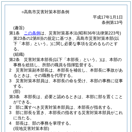
○高島市災害対策本部条例
平成17年1月1日
条例第13号
(趣旨)
第1条
この条例
は、災害対策基本法
(昭和36年法律第223号)
第23条の2第8項の規定に基づき、高島市災害対策本部
(以
下「本部」という。)
に関し必要な事項を定めるものとす
る。
(組織)
第2条
災害対策本部長
(以下「本部長」という。)
は、本部の
事務を総括し、所部の職員を指揮監督する。
2
災害対策副本部長は、本部長を補佐し、本部長に事故があ
るときは、その職務を代理する。
3
災害対策本部員は、本部長の命を受け、本部の事務に従事
する。
(部)
第3条
本部長は、必要と認めるときは、本部に部を置くこと
ができる。
2
部に属すべき災害対策本部員は、本部長が指名する。
3
部に部長を置き、本部長の指名する災害対策本部員がこれ
に当たる。
4
部長は、部の事務を掌理する。
(現地災害対策本部)