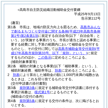
○高島市自主防災組織活動補助金交付要綱
平成25年9月13日
告示第112号
(趣旨)
第1条
市長は、地域の防災力向上を図るため、
高島市みんな
で創るまちづくり交付金に関する条例
(平成23年高島市条例
第1号)
第2条第1項
に規定する自治会等
(以下「自治会等」と
いう。)
が実施する事業のうち、市長が適当と認める事業に
要する経費に対し予算の範囲内において補助金を交付する
ものとし、その交付に関しては
高島市補助金等交付規則
(平
成17年高島市規則第33号。以下「規則」という。)
に規定
するもののほか、
この告示
に定めるところによる。
(補助対象事業等)
第2条
補助の対象となる事業
(以下「補助事業」という。)
、
補助対象経費、補助率等は、
別表
に定めるところによる。
2
別表
により算出した補助金の額に1,000円未満の端数があ
るときは、これを切り捨てるものとする。
(交付申請書の添付書類)
第3条
規則第3条
に規定する補助金等交付申請書に添付する
事業計画書は、
様式第1号
によるものとする。
(補助金の交付の条件)
第4条
規則第5条
に規定する交付の条件は、次に掲げるとお
りとする。