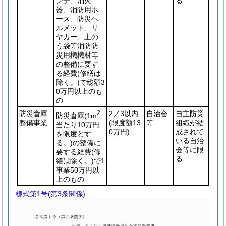
ンチ、消火
る
器、消防用ホ
ース、防災ヘ
ルメット、リ
ヤカー、土の
う袋等消防防
災用機機材等
の整備に要す
る経費
(修繕は
除く。)
で総額3
0万円以上のも
の
防災倉庫
2
2／3以内
自治会
自主防災
防災倉庫
(1m
整備事業
(限度額13
等
組織が結
当たり10万円
0万円)
成されて
を限度とす
いる自治
る。)
の整備に
会等に限
要する経費
(修
る
繕は除く。)
で1
事業50万円以
上のもの
様式第1号
(第3条関係)