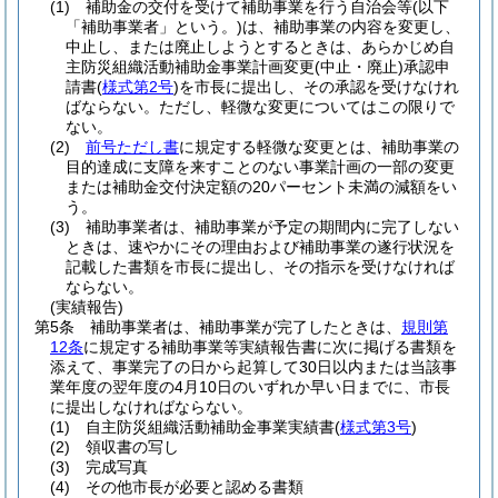
(1)
補助金の交付を受けて補助事業を行う自治会等
(以下
「補助事業者」という。)
は、補助事業の内容を変更し、
中止し、または廃止しようとするときは、あらかじめ自
主防災組織活動補助金事業計画変更
(中止・廃止)
承認申
請書
(
様式第2号
)
を市長に提出し、その承認を受けなけれ
ばならない。
ただし、軽微な変更についてはこの限りで
ない。
(2)
前号ただし書
に規定する軽微な変更とは、補助事業の
目的達成に支障を来すことのない事業計画の一部の変更
または補助金交付決定額の20パーセント未満の減額をい
う。
(3)
補助事業者は、補助事業が予定の期間内に完了しない
ときは、速やかにその理由および補助事業の遂行状況を
記載した書類を市長に提出し、その指示を受けなければ
ならない。
(実績報告)
第5条
補助事業者は、補助事業が完了したときは、
規則第
12条
に規定する補助事業等実績報告書に次に掲げる書類を
添えて、事業完了の日から起算して30日以内または当該事
業年度の翌年度の4月10日のいずれか早い日までに、市長
に提出しなければならない。
(1)
自主防災組織活動補助金事業実績書
(
様式第3号
)
(2)
領収書の写し
(3)
完成写真
(4)
その他市長が必要と認める書類