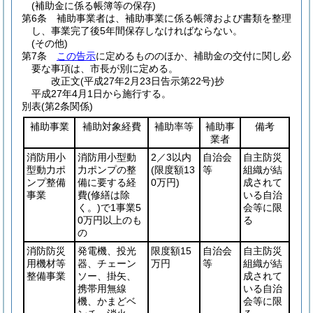
(補助金に係る帳簿等の保存)
第6条
補助事業者は、補助事業に係る帳簿および書類を整理
し、事業完了後5年間保存しなければならない。
(その他)
第7条
この告示
に定めるもののほか、補助金の交付に関し必
要な事項は、市長が別に定める。
改正文
(平成27年2月23日
告示第22号)
抄
平成27年4月1日から施行する。
別表
(第2条関係)
補助事業
補助対象経費
補助率等
補助事
備考
業者
消防用小
消防用小型動
2／3以内
自治会
自主防災
型動力ポ
力ポンプの整
(限度額13
等
組織が結
ンプ整備
備に要する経
0万円)
成されて
事業
費
(修繕は除
いる自治
く。)
で1事業5
会等に限
0万円以上のも
る
の
消防防災
発電機、投光
限度額15
自治会
自主防災
用機材等
器、チェーン
万円
等
組織が結
整備事業
ソー、掛矢、
成されて
携帯用無線
いる自治
機、かまどベ
会等に限