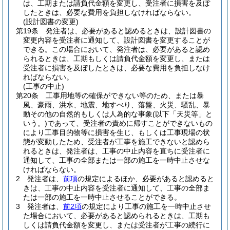
は、工期または請負代金額を変更し、受注者に損害を及ぼ
したときは、必要な費用を負担しなければならない。
(設計図書の変更)
第19条
発注者は、必要があると認めるときは、設計図書の
変更内容を受注者に通知して、設計図書を変更することが
できる。
この場合において、発注者は、必要があると認め
られるときは、工期もしくは請負代金額を変更し、または
受注者に損害を及ぼしたときは、必要な費用を負担しなけ
ればならない。
(工事の中止)
第20条
工事用地等の確保ができない等のため、または暴
風、豪雨、洪水、地震、地すべり、落盤、火災、騒乱、暴
動その他の自然的もしくは人為的な事象
(以下「天災等」と
いう。)
であって、受注者の責めに帰すことができないもの
により工事目的物等に損害を生じ、もしくは工事現場の状
態が変動したため、受注者が工事を施工できないと認めら
れるときは、発注者は、工事の中止内容を直ちに受注者に
通知して、工事の全部または一部の施工を一時中止させな
ければならない。
2
発注者は、
前項
の規定によるほか、必要があると認めると
きは、工事の中止内容を受注者に通知して、工事の全部ま
たは一部の施工を一時中止させることができる。
3
発注者は、
前2項
の規定により工事の施工を一時中止させ
た場合において、必要があると認められるときは、工期も
しくは請負代金額を変更し、または受注者が工事の続行に