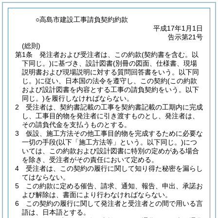
○高島市建設工事請負契約約款
平成17年1月1日
告示第21号
(総則)
第1条
発注者および受注者は、この約款
(契約書を含む。以
下同じ。)
に基づき、設計図書
(別冊の図面、仕様書、現場
説明書および現場説明に対する質問回答書をいう。以下同
じ。)
に従い、日本国の法令を遵守し、この契約
(この約款
および設計図書を内容とする工事の請負契約をいう。以下
同じ。)
を履行しなければならない。
2
受注者は、契約書記載の工事を契約書記載の工期内に完成
し、工事目的物を発注者に引き渡すものとし、発注者は、
その請負代金を支払うものとする。
3
仮設、施工方法その他工事目的物を完成するために必要な
一切の手段
(以下「施工方法等」という。以下同じ。)
につ
いては、この約款および設計図書に特別の定めがある場合
を除き、受注者がその責任において定める。
4
受注者は、この契約の履行に関して知り得た秘密を漏らし
てはならない。
5
この約款に定める催告、請求、通知、報告、申出、承諾お
よび解除は、書面により行わなければならない。
6
この契約の履行に関して発注者と受注者との間で用いる言
語は、日本語とする。