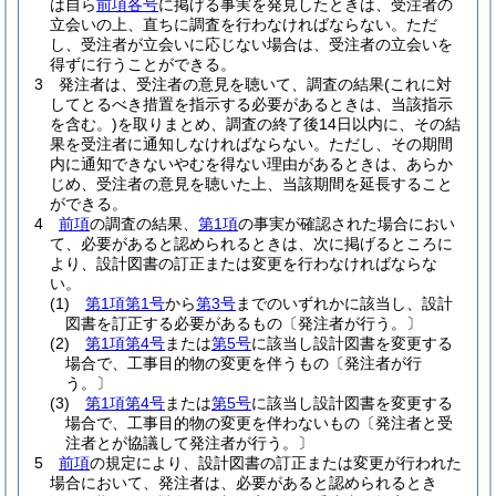
は自ら
前項各号
に掲げる事実を発見したときは、受注者の
立会いの上、直ちに調査を行わなければならない。
ただ
し、受注者が立会いに応じない場合は、受注者の立会いを
得ずに行うことができる。
3
発注者は、受注者の意見を聴いて、調査の結果
(これに対
してとるべき措置を指示する必要があるときは、当該指示
を含む。)
を取りまとめ、調査の終了後14日以内に、その結
果を受注者に通知しなければならない。
ただし、その期間
内に通知できないやむを得ない理由があるときは、あらか
じめ、受注者の意見を聴いた上、当該期間を延長すること
ができる。
4
前項
の調査の結果、
第1項
の事実が確認された場合におい
て、必要があると認められるときは、次に掲げるところに
より、設計図書の訂正または変更を行わなければならな
い。
(1)
第1項第1号
から
第3号
までのいずれかに該当し、設計
図書を訂正する必要があるもの〔発注者が行う。
〕
(2)
第1項第4号
または
第5号
に該当し設計図書を変更する
場合で、工事目的物の変更を伴うもの〔発注者が行
う。
〕
(3)
第1項第4号
または
第5号
に該当し設計図書を変更する
場合で、工事目的物の変更を伴わないもの〔発注者と受
注者とが協議して発注者が行う。
〕
5
前項
の規定により、設計図書の訂正または変更が行われた
場合において、発注者は、必要があると認められるとき