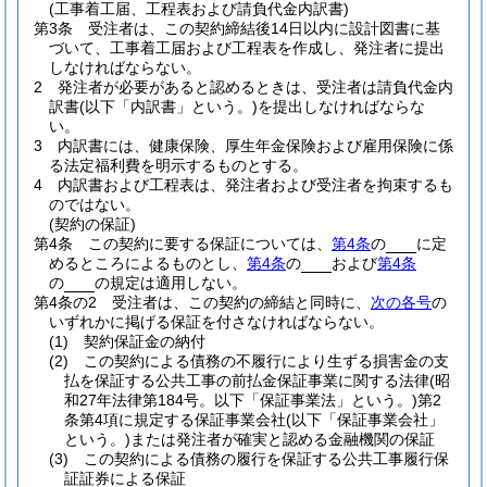
(工事着工届、工程表および請負代金内訳書)
第3条
受注者は、この契約締結後14日以内に設計図書に基
づいて、工事着工届および工程表を作成し、発注者に提出
しなければならない。
2
発注者が必要があると認めるときは、受注者は請負代金内
訳書
(以下「内訳書」という。)
を提出しなければならな
い。
3
内訳書には、健康保険、厚生年金保険および雇用保険に係
る法定福利費を明示するものとする。
4
内訳書および工程表は、発注者および受注者を拘束するも
のではない。
(契約の保証)
第4条
この契約に要する保証については、
第4条
の
に定
めるところによるものとし、
第4条
の
および
第4条
の
の規定は適用しない。
第4条の2
受注者は、この契約の締結と同時に、
次の各号
の
いずれかに掲げる保証を付さなければならない。
(1)
契約保証金の納付
(2)
この契約による債務の不履行により生ずる損害金の支
払を保証する公共工事の前払金保証事業に関する法律
(昭
和27年法律第184号。以下「保証事業法」という。)
第2
条第4項に規定する保証事業会社
(以下「保証事業会社」
という。)
または発注者が確実と認める金融機関の保証
(3)
この契約による債務の履行を保証する公共工事履行保
証証券による保証