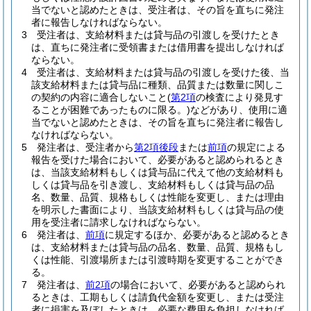
当でないと認めたときは、受注者は、その旨を直ちに発注
者に報告しなければならない。
3
受注者は、支給材料または貸与品の引渡しを受けたとき
は、直ちに発注者に受領書または借用書を提出しなければ
ならない。
4
受注者は、支給材料または貸与品の引渡しを受けた後、当
該支給材料または貸与品に種類、品質または数量に関しこ
の契約の内容に適合しないこと
(
第2項
の検査により発見す
ることが困難であったものに限る。)
などがあり、使用に適
当でないと認めたときは、その旨を直ちに発注者に報告し
なければならない。
5
発注者は、受注者から
第2項後段
または
前項
の規定による
報告を受けた場合において、必要があると認められるとき
は、当該支給材料もしくは貸与品に代えて他の支給材料も
しくは貸与品を引き渡し、支給材料もしくは貸与品の品
名、数量、品質、規格もしくは性能を変更し、または理由
を明示した書面により、当該支給材料もしくは貸与品の使
用を受注者に請求しなければならない。
6
発注者は、
前項
に規定するほか、必要があると認めるとき
は、支給材料または貸与品の品名、数量、品質、規格もし
くは性能、引渡場所または引渡時期を変更することができ
る。
7
発注者は、
前2項
の場合において、必要があると認められ
るときは、工期もしくは請負代金額を変更し、または受注
者に損害を及ぼしたときは、必要な費用を負担しなければ