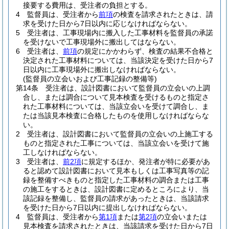
接要する費用は、受注者の負担とする。
4
監督員は、受注者から
前項
の検査を請求されたときは、請
求を受けた日から7日以内に応じなければならない。
5
受注者は、工事現場内に搬入した工事材料を監督員の承諾
を受けないで工事現場外に搬出してはならない。
6
受注者は、
前項
の規定にかかわらず、検査の結果不合格と
決定された工事材料については、当該決定を受けた日から7
日以内に工事現場外に搬出しなければならない。
(監督員の立会いおよび工事記録の整備等)
第14条
受注者は、設計図書において監督員の立会いの上調
合し、または調合について見本検査を受けるものと指定さ
れた工事材料については、当該立会いを受けて調合し、ま
たは当該見本検査に合格したものを使用しなければならな
い。
2
受注者は、設計図書において監督員の立会いの上施工する
ものと指定された工事については、当該立会いを受けて施
工しなければならない。
3
受注者は、
前2項
に規定するほか、発注者が特に必要があ
ると認めて設計図書において見本もしくは工事写真等の記
録を整備すべきものと指定した工事材料の調合または工事
の施工をするときは、設計図書に定めるところにより、当
該記録を整備し、監督員の請求があったときは、当該請求
を受けた日から7日以内に提出しなければならない。
4
監督員は、受注者から
第1項
または
第2項
の立会いまたは
見本検査を請求されたときは、当該請求を受けた日から7日