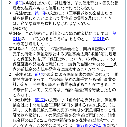
2
前項
の場合において、発注者は、その使用部分を善良な管
理者の注意をもって使用しなければならない。
3
発注者は、
第1項
の規定により工事目的物の全部または一
部を使用したことによって受注者に損害を及ぼしたとき
は、必要な費用を負担しなければならない。
(前金払)
第34条
この契約による請負代金額の前金払については、
第
34条
の
に定めるところによるものとし、
第34条
の
の規定は適用しない。
第34条の2
受注者は、保証事業会社と、契約書記載の工事
完了の時期を保証期限とする保証事業法第2条第5項に規定
する保証契約
(以下「保証契約」という。)
を締結し、その
保証証書を発注者に寄託して、請負代金額の10分の
以
内の前払金の支払を発注者に請求することができる。
2
受注者は、
前項
の規定による保証証書の寄託に代えて、電
磁的方法であって、当該保証契約の相手方たる保証事業会
社が定め、発注者が認めた措置を講ずることができる。
こ
の場合において、受注者は、当該保証証書を寄託したもの
とみなす。
3
受注者は、
第1項
の規定により前金払を受けた後、保証事
業会社と中間前払金
(工期が60日を超えるものに限る。)
に
関し、契約書記載の工事の完了の時期を保証期限とする保
証契約を締結し、その保証証書を発注者に寄託して、請負
代金額の10分の2以内の中間前払金を発注者に請求するこ
とができる。
この場合においては、
第37条の2第1項
に規定