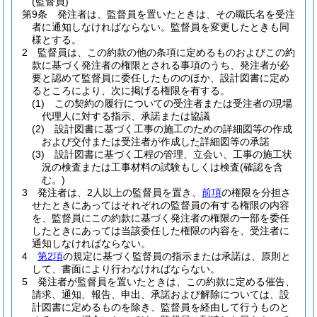
(監督員)
第9条
発注者は、監督員を置いたときは、その職氏名を受注
者に通知しなければならない。
監督員を変更したときも同
様とする。
2
監督員は、この約款の他の条項に定めるものおよびこの約
款に基づく発注者の権限とされる事項のうち、発注者が必
要と認めて監督員に委任したもののほか、設計図書に定め
るところにより、次に掲げる権限を有する。
(1)
この契約の履行についての受注者または受注者の現場
代理人に対する指示、承諾または協議
(2)
設計図書に基づく工事の施工のための詳細図等の作成
および交付または受注者が作成した詳細図等の承諾
(3)
設計図書に基づく工程の管理、立会い、工事の施工状
況の検査または工事材料の試験もしくは検査
(確認を含
む。)
3
発注者は、2人以上の監督員を置き、
前項
の権限を分担さ
せたときにあってはそれぞれの監督員の有する権限の内容
を、監督員にこの約款に基づく発注者の権限の一部を委任
したときにあっては当該委任した権限の内容を、受注者に
通知しなければならない。
4
第2項
の規定に基づく監督員の指示または承諾は、原則と
して、書面により行わなければならない。
5
発注者が監督員を置いたときは、この約款に定める催告、
請求、通知、報告、申出、承諾および解除については、設
計図書に定めるものを除き、監督員を経由して行うものと