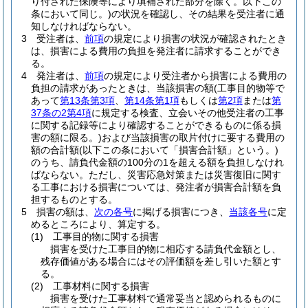
り付された保険等により填補された部分を除く。以下この
条において同じ。)
の状況を確認し、その結果を受注者に通
知しなければならない。
3
受注者は、
前項
の規定により損害の状況が確認されたとき
は、損害による費用の負担を発注者に請求することができ
る。
4
発注者は、
前項
の規定により受注者から損害による費用の
負担の請求があったときは、当該損害の額
(工事目的物等で
あって
第13条第3項
、
第14条第1項
もしくは
第2項
または
第
37条の2第4項
に規定する検査、立会いその他受注者の工事
に関する記録等により確認することができるものに係る損
害の額に限る。)
および当該損害の取片付けに要する費用の
額の合計額
(以下この条において「損害合計額」という。)
のうち、請負代金額の100分の1を超える額を負担しなけれ
ばならない。
ただし、災害応急対策または災害復旧に関す
る工事における損害については、発注者が損害合計額を負
担するものとする。
5
損害の額は、
次の各号
に掲げる損害につき、
当該各号
に定
めるところにより、算定する。
(1)
工事目的物に関する損害
損害を受けた工事目的物に相応する請負代金額とし、
残存価値がある場合にはその評価額を差し引いた額とす
る。
(2)
工事材料に関する損害
損害を受けた工事材料で通常妥当と認められるものに