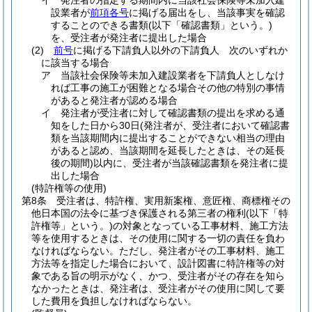
イ
発注者の指定する期間内に当該社会保険等未加入建
設業者が
前項各号
に掲げる届出をし、当該事実を確認
することのできる書類
(以下「確認書類」という。)
を、受注者が発注者に提出した場合
(2)
前号
に掲げる下請負人以外の下請負人 次のいずれか
に該当する場合
ア
当該社会保険等未加入建設業者を下請負人としなけ
れば工事の施工が困難となる場合その他の特別の事情
があると発注者が認める場合
イ
発注者が受注者に対して確認書類の提出を求める通
知をした日から30日
(発注者が、受注者において確認書
類を当該期間内に提出することができない相当の理由
があると認め、当該期間を延長したときは、その延長
後の期間)
以内に、受注者が当該確認書類を発注者に提
出した場合
(特許権等の使用)
第8条
受注者は、特許権、実用新案権、意匠権、商標権その
他日本国の法令に基づき保護される第三者の権利
(以下「特
許権等」という。)
の対象となっている工事材料、施工方法
等を使用するときは、その使用に関する一切の責任を負わ
なければならない。
ただし、発注者がその工事材料、施工
方法等を指定した場合において、設計図書に特許権等の対
象である旨の明示がなく、かつ、受注者がその存在を知ら
なかったときは、発注者は、受注者がその使用に関して要
した費用を負担しなければならない。