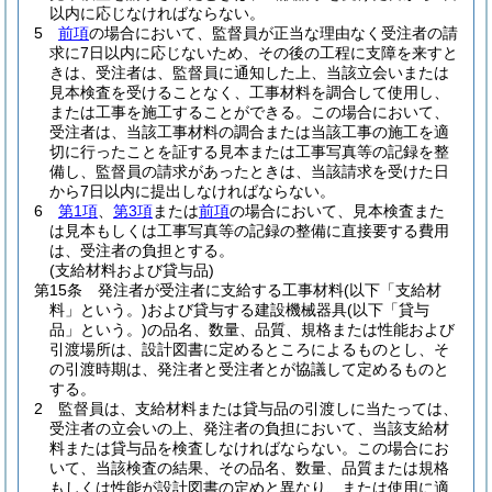
以内に応じなければならない。
5
前項
の場合において、監督員が正当な理由なく受注者の請
求に7日以内に応じないため、その後の工程に支障を来すと
きは、受注者は、監督員に通知した上、当該立会いまたは
見本検査を受けることなく、工事材料を調合して使用し、
または工事を施工することができる。
この場合において、
受注者は、当該工事材料の調合または当該工事の施工を適
切に行ったことを証する見本または工事写真等の記録を整
備し、監督員の請求があったときは、当該請求を受けた日
から7日以内に提出しなければならない。
6
第1項
、
第3項
または
前項
の場合において、見本検査また
は見本もしくは工事写真等の記録の整備に直接要する費用
は、受注者の負担とする。
(支給材料および貸与品)
第15条
発注者が受注者に支給する工事材料
(以下「支給材
料」という。)
および貸与する建設機械器具
(以下「貸与
品」という。)
の品名、数量、品質、規格または性能および
引渡場所は、設計図書に定めるところによるものとし、そ
の引渡時期は、発注者と受注者とが協議して定めるものと
する。
2
監督員は、支給材料または貸与品の引渡しに当たっては、
受注者の立会いの上、発注者の負担において、当該支給材
料または貸与品を検査しなければならない。
この場合にお
いて、当該検査の結果、その品名、数量、品質または規格
もしくは性能が設計図書の定めと異なり、または使用に適