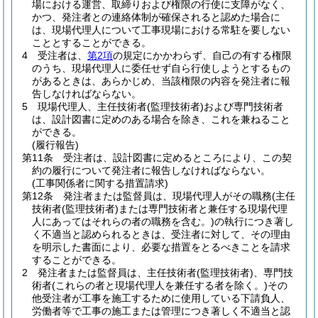
場における運営、取締りおよび権限の行使に支障がなく、
かつ、発注者との連絡体制が確保されると認めた場合に
は、現場代理人について工事現場における常駐を要しない
こととすることができる。
4
受注者は、
第2項
の規定にかかわらず、自己の有する権限
のうち、現場代理人に委任せず自ら行使しようとするもの
があるときは、あらかじめ、当該権限の内容を発注者に報
告しなければならない。
5
現場代理人、主任技術者
(監理技術者)
および専門技術者
は、設計図書に定めのある場合を除き、これを兼ねること
ができる。
(履行報告)
第11条
受注者は、設計図書に定めるところにより、この契
約の履行について発注者に報告しなければならない。
(工事関係者に関する措置請求)
第12条
発注者または監督員は、現場代理人がその職務
(主任
技術者
(監理技術者)
または専門技術者と兼任する現場代理
人にあってはそれらの者の職務を含む。)
の執行につき著し
く不適当と認められるときは、受注者に対して、その理由
を明示した書面により、必要な措置をとるべきことを請求
することができる。
2
発注者または監督員は、主任技術者
(監理技術者)
、専門技
術者
(これらの者と現場代理人を兼任する者を除く。)
その
他受注者が工事を施工するために使用している下請負人、
労働者等で工事の施工または管理につき著しく不適当と認