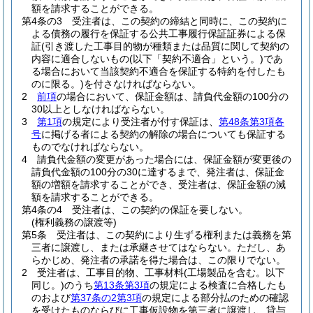
額を請求することができる。
第4条の3
受注者は、この契約の締結と同時に、この契約に
よる債務の履行を保証する公共工事履行保証証券による保
証
(引き渡した工事目的物が種類または品質に関して契約の
内容に適合しないもの
(以下「契約不適合」という。)
であ
る場合において当該契約不適合を保証する特約を付したも
のに限る。)
を付さなければならない。
2
前項
の場合において、保証金額は、請負代金額の100分の
30以上としなければならない。
3
第1項
の規定により受注者が付す保証は、
第48条第3項各
号
に掲げる者による契約の解除の場合についても保証する
ものでなければならない。
4
請負代金額の変更があった場合には、保証金額が変更後の
請負代金額の100分の30に達するまで、発注者は、保証金
額の増額を請求することができ、受注者は、保証金額の減
額を請求することができる。
第4条の4
受注者は、この契約の保証を要しない。
(権利義務の譲渡等)
第5条
受注者は、この契約により生ずる権利または義務を第
三者に譲渡し、または承継させてはならない。
ただし、あ
らかじめ、発注者の承諾を得た場合は、この限りでない。
2
受注者は、工事目的物、工事材料
(工場製品を含む。以下
同じ。)
のうち
第13条第3項
の規定による検査に合格したも
のおよび
第37条の2第3項
の規定による部分払のための確認
を受けたものならびに工事仮設物を第三者に譲渡し、貸与