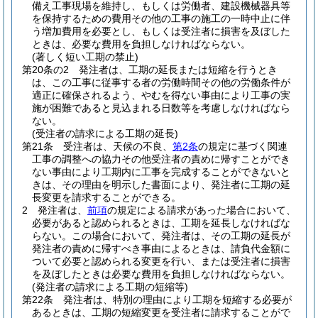
備え工事現場を維持し、もしくは労働者、建設機械器具等
を保持するための費用その他の工事の施工の一時中止に伴
う増加費用を必要とし、もしくは受注者に損害を及ぼした
ときは、必要な費用を負担しなければならない。
(著しく短い工期の禁止)
第20条の2
発注者は、工期の延長または短縮を行うとき
は、この工事に従事する者の労働時間その他の労働条件が
適正に確保されるよう、やむを得ない事由により工事の実
施が困難であると見込まれる日数等を考慮しなければなら
ない。
(受注者の請求による工期の延長)
第21条
受注者は、天候の不良、
第2条
の規定に基づく関連
工事の調整への協力その他受注者の責めに帰すことができ
ない事由により工期内に工事を完成することができないと
きは、その理由を明示した書面により、発注者に工期の延
長変更を請求することができる。
2
発注者は、
前項
の規定による請求があった場合において、
必要があると認められるときは、工期を延長しなければな
らない。この場合において、発注者は、その工期の延長が
発注者の責めに帰すべき事由によるときは、請負代金額に
ついて必要と認められる変更を行い、または受注者に損害
を及ぼしたときは必要な費用を負担しなければならない。
(発注者の請求による工期の短縮等)
第22条
発注者は、特別の理由により工期を短縮する必要が
あるときは、工期の短縮変更を受注者に請求することがで