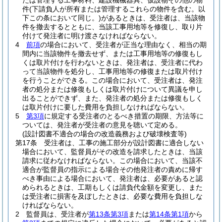
たは管理する工事材料、建設機械器具、仮設物その他の物
件
(下請負人が所有または管理するこれらの物件を含む。以
下この条において同じ。)
があるときは、受注者は、当該物
件を撤去するとともに、当該工事用地等を修復し、取り片
付けて発注者に明け渡さなければならない。
4
前項
の場合において、受注者が正当な理由なく、相当の期
間内に当該物件を撤去せず、または工事用地等の修復もし
くは取片付けを行わないときは、発注者は、受注者に代わ
って当該物件を処分し、工事用地等の修復または取片付け
を行うことができる。
この場合において、受注者は、発注
者の処分または修復もしくは取片付けについて異議を申し
出ることができず、また、発注者の処分または修復もしく
は取片付けに要した費用を負担しなければならない。
5
第3項
に規定する受注者のとるべき措置の期限、方法等に
ついては、発注者が受注者の意見を聴いて定める。
(設計図書不適合の場合の改造義務および破壊検査等)
第17条
受注者は、工事の施工部分が設計図書に適合しない
場合において、監督員がその改造を請求したときは、当該
請求に従わなければならない。
この場合において、当該不
適合が監督員の指示による場合その他発注者の責めに帰す
べき事由による場合において、発注者は、必要があると認
められるときは、工期もしくは請負代金額を変更し、また
は受注者に損害を及ぼしたときは、必要な費用を負担しな
ければならない。
2
監督員は、受注者が
第13条第3項
または
第14条第1項
から