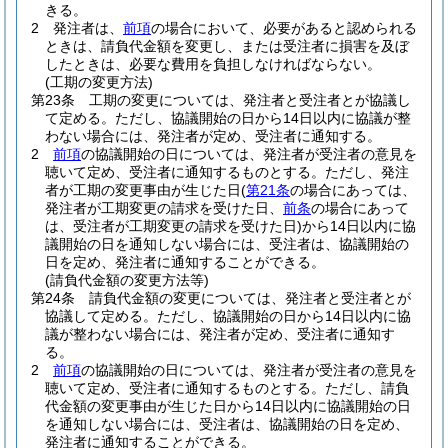
きる。
2
発注者は、
前項
の場合において、必要があると認められる
ときは、請負代金額を変更し、または受注者に損害を及ぼ
したときは、必要な費用を負担しなければならない。
(工期の変更方法)
第23条
工期の変更については、発注者と受注者とが協議し
て定める。
ただし、協議開始の日から14日以内に協議が整
わない場合には、発注者が定め、受注者に通知する。
2
前項
の協議開始の日については、発注者が受注者の意見を
聴いて定め、受注者に通知するものとする。
ただし、発注
者が工期の変更事由が生じた日
(
第21条
の場合にあっては、
発注者が工期変更の請求を受けた日、
前条
の場合にあって
は、受注者が工期変更の請求を受けた日)
から14日以内に協
議開始の日を通知しない場合には、受注者は、協議開始の
日を定め、発注者に通知することができる。
(請負代金額の変更方法等)
第24条
請負代金額の変更については、発注者と受注者とが
協議して定める。
ただし、協議開始の日から14日以内に協
議が整わない場合には、発注者が定め、受注者に通知す
る。
2
前項
の協議開始の日については、発注者が受注者の意見を
聴いて定め、受注者に通知するものとする。
ただし、請負
代金額の変更事由が生じた日から14日以内に協議開始の日
を通知しない場合には、受注者は、協議開始の日を定め、
発注者に通知することができる。