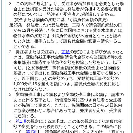
3
この約款の規定により、受注者が増加費用を必要とした場
合または損害を受けた場合に発注者が負担する必要な費用
の額については、発注者と受注者とが協議して定める。
(賃金または物価の変動に基づく請負代金額の変更)
第25条
発注者または受注者は、工期内で請負契約締結の日
から12月を経過した後に日本国内における賃金水準または
物価水準の変動により請負代金額が不適当となったと認め
たときは、相手方に対して請負代金額の変更を請求するこ
とができる。
2
発注者または受注者は、
前項
の規定による請求があったと
きは、変動前残工事代金額
(請負代金額から当該請求時の出
来形部分に相応する請負代金額を控除した額をいう。以下
同じ。)
と変動後残工事代金額
(変動後の賃金または物価を
基礎として算出した変動前残工事代金額に相応する額をい
う。以下同じ。)
との差額のうち、変動前残工事代金額の
1,000分の15を超える額につき、請負代金額の変更に応じ
なければならない。
3
変動前残工事代金額および変動後残工事代金額は、請求の
あった日を基準とし、物価指数等に基づき発注者と受注者
とが協議して定める。
ただし、協議開始の日から14日以内
に協議が整わない場合にあっては、発注者が定め、受注者
に通知する。
4
第1項
の規定による請求は、この条の規定により請負代金
額の変更を行った後再度行うことができる。
この場合にお
いて、
第1項
中「請負契約締結の日」とあるのは、「直前の