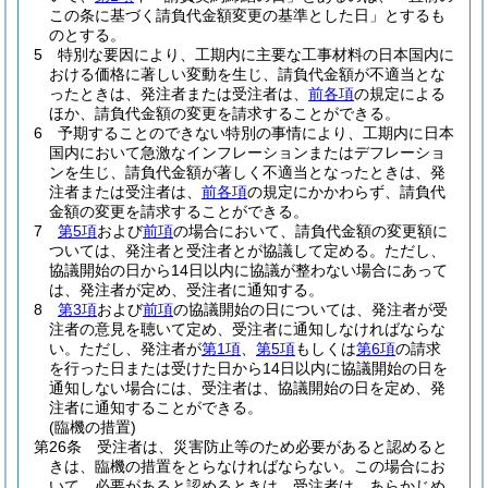
この条に基づく請負代金額変更の基準とした日」とするも
のとする。
5
特別な要因により、工期内に主要な工事材料の日本国内に
おける価格に著しい変動を生じ、請負代金額が不適当とな
ったときは、発注者または受注者は、
前各項
の規定による
ほか、請負代金額の変更を請求することができる。
6
予期することのできない特別の事情により、工期内に日本
国内において急激なインフレーションまたはデフレーショ
ンを生じ、請負代金額が著しく不適当となったときは、発
注者または受注者は、
前各項
の規定にかかわらず、請負代
金額の変更を請求することができる。
7
第5項
および
前項
の場合において、請負代金額の変更額に
ついては、発注者と受注者とが協議して定める。
ただし、
協議開始の日から14日以内に協議が整わない場合にあって
は、発注者が定め、受注者に通知する。
8
第3項
および
前項
の協議開始の日については、発注者が受
注者の意見を聴いて定め、受注者に通知しなければならな
い。
ただし、発注者が
第1項
、
第5項
もしくは
第6項
の請求
を行った日または受けた日から14日以内に協議開始の日を
通知しない場合には、受注者は、協議開始の日を定め、発
注者に通知することができる。
(臨機の措置)
第26条
受注者は、災害防止等のため必要があると認めると
きは、臨機の措置をとらなければならない。
この場合にお
いて、必要があると認めるときは、受注者は、あらかじめ