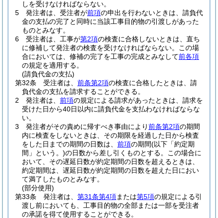
しを受けなければならない。
5
発注者は、受注者が
前項
の申出を行わないときは、請負代
金の支払の完了と同時に当該工事目的物の引渡しがあった
ものとみなす。
6
受注者は、工事が
第2項
の検査に合格しないときは、直ち
に修補して発注者の検査を受けなければならない。
この場
合においては、修補の完了を工事の完成とみなして
前各項
の規定を適用する。
(請負代金の支払)
第32条
受注者は、
前条第2項
の検査に合格したときは、請
負代金の支払を請求することができる。
2
発注者は、
前項
の規定による請求があったときは、請求を
受けた日から40日以内に請負代金を支払わなければならな
い。
3
発注者がその責めに帰すべき事由により
前条第2項
の期間
内に検査をしないときは、その期限を経過した日から検査
をした日までの期間の日数は、
前項
の期間
(以下「約定期
間」という。)
の日数から差し引くものとする。
この場合に
おいて、その遅延日数が約定期間の日数を超えるときは、
約定期間は、遅延日数が約定期間の日数を超えた日におい
て満了したものとみなす。
(部分使用)
第33条
発注者は、
第31条第4項
または
第5項
の規定による引
渡し前においても、工事目的物の全部または一部を受注者
の承諾を得て使用することができる。