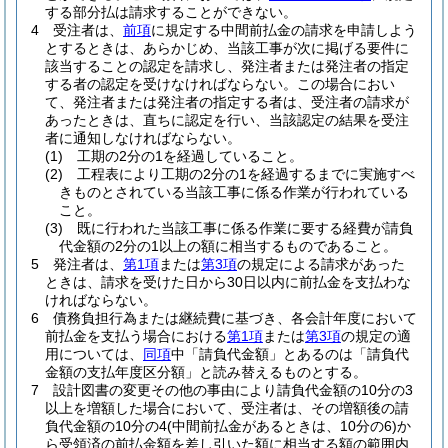
する部分払は請求することができない。
4
受注者は、
前項
に規定する中間前払金の請求を申請しよう
とするときは、あらかじめ、当該工事が次に掲げる要件に
該当することの認定を請求し、発注者または発注者の指定
する者の認定を受けなければならない。
この場合におい
て、発注者または発注者の指定する者は、受注者の請求が
あったときは、直ちに認定を行い、当該認定の結果を受注
者に通知しなければならない。
(1)
工期の2分の1を経過していること。
(2)
工程表により工期の2分の1を経過するまでに実施すべ
きものとされている当該工事に係る作業が行われている
こと。
(3)
既に行われた当該工事に係る作業に要する経費が請負
代金額の2分の1以上の額に相当するものであること。
5
発注者は、
第1項
または
第3項
の規定による請求があった
ときは、請求を受けた日から30日以内に前払金を支払わな
ければならない。
6
債務負担行為または継続費に基づき、各会計年度において
前払金を支払う場合における
第1項
または
第3項
の規定の適
用については、
同項
中「請負代金額」とあるのは「請負代
金額の支払年度区分額」と読み替えるものとする。
7
設計図書の変更その他の事由により請負代金額の10分の3
以上を増額した場合において、受注者は、その増額後の請
負代金額の10分の4
(中間前払金があるときは、10分の6)
か
ら受領済の前払金額を差し引いた額に相当する額の範囲内