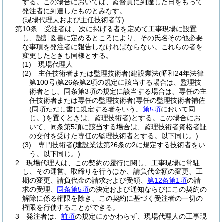
する。
この場合においては、監督員に到達した日をもって
発注者に到達したものとみなす。
(現場代理人および主任技術者等)
第10条
受注者は、次に掲げる者を定めて工事現場に設置
し、設計図書に定めるところにより、その氏名その他必要
な事項を発注者に報告しなければならない。
これらの者を
変更したときも同様とする。
(1)
現場代理人
(2)
主任技術者または監理技術者
(建設業法
(昭和24年法律
第100号)
第26条第2項の規定に該当する場合は、監理技
術者とし、同条第3項の規定に該当する場合は、専任の主
任技術者または専任の監理技術者
(専任の監理技術者補佐
(同項ただし書に規定する者をいう。
第5項
において同
じ。)
を置くときは、監理技術者)
とする。この場合にお
いて、同条第5項に該当する場合は、監理技術者資格者証
の交付を受けた専任の監理技術者とする。以下同じ。)
(3)
専門技術者
(建設業法第26条の2に規定する技術者をい
う。以下同じ。)
2
現場代理人は、この契約の履行に関し、工事現場に常駐
し、その運営、取締りを行うほか、請負代金額の変更、工
期の変更、請負代金の請求および受領、
第12条第1項
の請
求の受理、
同条第5項
の決定および通知ならびにこの契約の
解除に係る権限を除き、この契約に基づく受注者の一切の
権限を行使することができる。
3
発注者は、
前項
の規定にかかわらず、現場代理人の工事現