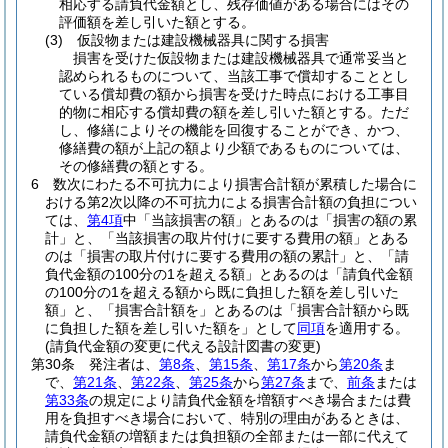
相応する請負代金額とし、残存価値がある場合にはその
評価額を差し引いた額とする。
(3)
仮設物または建設機械器具に関する損害
損害を受けた仮設物または建設機械器具で通常妥当と
認められるものについて、当該工事で償却することとし
ている償却費の額から損害を受けた時点における工事目
的物に相応する償却費の額を差し引いた額とする。ただ
し、修繕によりその機能を回復することができ、かつ、
修繕費の額が上記の額より少額であるものについては、
その修繕費の額とする。
6
数次にわたる不可抗力により損害合計額が累積した場合に
おける第2次以降の不可抗力による損害合計額の負担につい
ては、
第4項
中「当該損害の額」とあるのは「損害の額の累
計」と、「当該損害の取片付けに要する費用の額」とある
のは「損害の取片付けに要する費用の額の累計」と、「請
負代金額の100分の1を超える額」とあるのは「請負代金額
の100分の1を超える額から既に負担した額を差し引いた
額」と、「損害合計額を」とあるのは「損害合計額から既
に負担した額を差し引いた額を」として
同項
を適用する。
(請負代金額の変更に代える設計図書の変更)
第30条
発注者は、
第8条
、
第15条
、
第17条
から
第20条
ま
で、
第21条
、
第22条
、
第25条
から
第27条
まで、
前条
または
第33条
の規定により請負代金額を増額すべき場合または費
用を負担すべき場合において、特別の理由があるときは、
請負代金額の増額または負担額の全部または一部に代えて