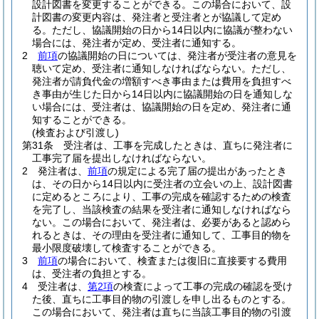
設計図書を変更することができる。
この場合において、設
計図書の変更内容は、発注者と受注者とが協議して定め
る。
ただし、協議開始の日から14日以内に協議が整わない
場合には、発注者が定め、受注者に通知する。
2
前項
の協議開始の日については、発注者が受注者の意見を
聴いて定め、受注者に通知しなければならない。
ただし、
発注者が請負代金の増額すべき事由または費用を負担すべ
き事由が生じた日から14日以内に協議開始の日を通知しな
い場合には、受注者は、協議開始の日を定め、発注者に通
知することができる。
(検査および引渡し)
第31条
受注者は、工事を完成したときは、直ちに発注者に
工事完了届を提出しなければならない。
2
発注者は、
前項
の規定による完了届の提出があったとき
は、その日から14日以内に受注者の立会いの上、設計図書
に定めるところにより、工事の完成を確認するための検査
を完了し、当該検査の結果を受注者に通知しなければなら
ない。
この場合において、発注者は、必要があると認めら
れるときは、その理由を受注者に通知して、工事目的物を
最小限度破壊して検査することができる。
3
前項
の場合において、検査または復旧に直接要する費用
は、受注者の負担とする。
4
受注者は、
第2項
の検査によって工事の完成の確認を受け
た後、直ちに工事目的物の引渡しを申し出るものとする。
この場合において、発注者は直ちに当該工事目的物の引渡