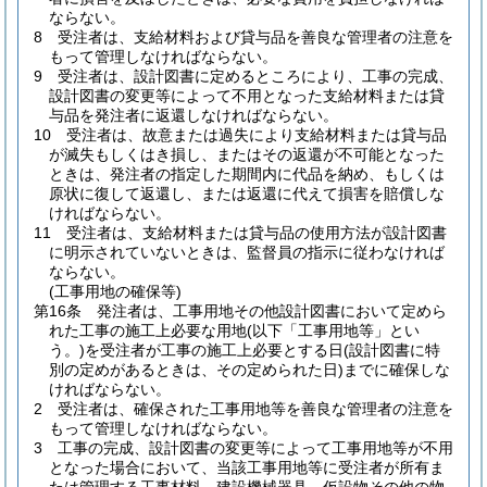
ならない。
8
受注者は、支給材料および貸与品を善良な管理者の注意を
もって管理しなければならない。
9
受注者は、設計図書に定めるところにより、工事の完成、
設計図書の変更等によって不用となった支給材料または貸
与品を発注者に返還しなければならない。
10
受注者は、故意または過失により支給材料または貸与品
が滅失もしくはき損し、またはその返還が不可能となった
ときは、発注者の指定した期間内に代品を納め、もしくは
原状に復して返還し、または返還に代えて損害を賠償しな
ければならない。
11
受注者は、支給材料または貸与品の使用方法が設計図書
に明示されていないときは、監督員の指示に従わなければ
ならない。
(工事用地の確保等)
第16条
発注者は、工事用地その他設計図書において定めら
れた工事の施工上必要な用地
(以下「工事用地等」とい
う。)
を受注者が工事の施工上必要とする日
(設計図書に特
別の定めがあるときは、その定められた日)
までに確保しな
ければならない。
2
受注者は、確保された工事用地等を善良な管理者の注意を
もって管理しなければならない。
3
工事の完成、設計図書の変更等によって工事用地等が不用
となった場合において、当該工事用地等に受注者が所有ま