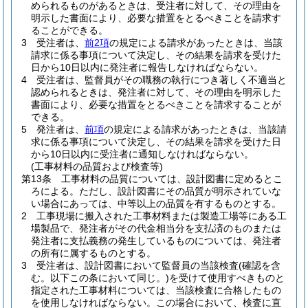
められるものがあるときは、受注者に対して、その理由を
明示した書面により、必要な措置をとるべきことを請求す
ることができる。
3
受注者は、
前2項
の規定による請求があったときは、当該
請求に係る事項について決定し、その結果を請求を受けた
日から10日以内に発注者に報告しなければならない。
4
受注者は、監督員がその職務の執行につき著しく不適当と
認められるときは、発注者に対して、その理由を明示した
書面により、必要な措置をとるべきことを請求することが
できる。
5
発注者は、
前項
の規定による請求があったときは、当該請
求に係る事項について決定し、その結果を請求を受けた日
から10日以内に受注者に通知しなければならない。
(工事材料の品質および検査等)
第13条
工事材料の品質については、設計図書に定めるとこ
ろによる。
ただし、設計図書にその品質が明示されていな
い場合にあっては、中等以上の品質を有するものとする。
2
工事現場に搬入された工事材料または製造工場等にある工
場製品で、発注者がその代金相当分を支払済のものまたは
発注者に支払義務の発生しているものについては、発注者
の所有に属するものとする。
3
受注者は、設計図書において監督員の当該検査
(確認を含
む。以下この条において同じ。)
を受けて使用すべきものと
指定された工事材料については、当該検査に合格したもの
を使用しなければならない。
この場合において、検査に直