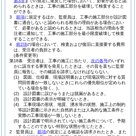
第3項
までの規定に違反した場合において、必要があると認
められるときは、工事の施工部分を破壊して検査すること
ができる。
3
前項
に規定するほか、監督員は、工事の施工部分が設計図
書に適合しないと認められる相当の理由がある場合におい
て、必要があると認められるときは、当該相当の理由を受
注者に通知して、工事の施工部分を最小限度破壊して検査
することができる。
4
前2項
の場合において、検査および復旧に直接要する費用
は、受注者の負担とする。
(条件変更等)
第18条
受注者は、工事の施工に当たり、
次の各号
のいずれ
かに該当する事実を発見したときは、その旨を直ちに監督
員に報告し、その確認を請求しなければならない。
(1)
図面、仕様書、現場説明書および現場説明に対する質
問回答書が一致しないとき
(これらの優先順位が定められ
ている場合を除く。)
。
(2)
設計図書に誤びゅうまたは脱漏があるとき。
(3)
設計図書の表示が明確でないとき。
(4)
工事現場の形状、地質、湧水等の状態、施工上の制約
等設計図書に示された自然的または人為的な施工条件と
実際の工事現場が一致しないとき。
(5)
設計図書で明示されていない施工条件について、予期
することのできない特別な状態が生じたとき。
2
監督員は、
前項
の規定による確認を請求されたとき、また