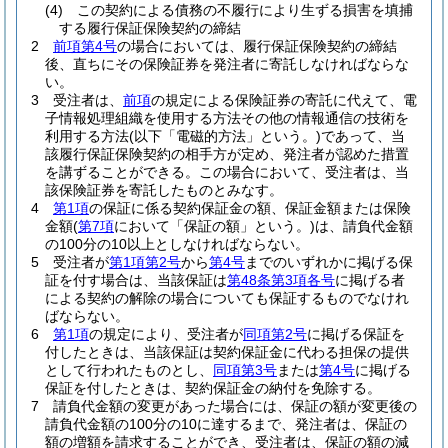
(4)
この契約による債務の不履行により生ずる損害を填捕
する履行保証保険契約の締結
2
前項第4号
の場合においては、履行保証保険契約の締結
後、直ちにその保険証券を発注者に寄託しなければならな
い。
3
受注者は、
前項
の規定による保険証券の寄託に代えて、電
子情報処理組織を使用する方法その他の情報通信の技術を
利用する方法
(以下「電磁的方法」という。)
であって、当
該履行保証保険契約の相手方が定め、発注者が認めた措置
を講ずることができる。
この場合において、受注者は、当
該保険証券を寄託したものとみなす。
4
第1項
の保証に係る契約保証金の額、保証金額または保険
金額
(
第7項
において「保証の額」という。)
は、請負代金額
の100分の10以上としなければならない。
5
受注者が
第1項第2号
から
第4号
までのいずれかに掲げる保
証を付す場合は、当該保証は
第48条第3項各号
に掲げる者
による契約の解除の場合についても保証するものでなけれ
ばならない。
6
第1項
の規定により、受注者が
同項第2号
に掲げる保証を
付したときは、当該保証は契約保証金に代わる担保の提供
として行われたものとし、
同項第3号
または
第4号
に掲げる
保証を付したときは、契約保証金の納付を免除する。
7
請負代金額の変更があった場合には、保証の額が変更後の
請負代金額の100分の10に達するまで、発注者は、保証の
額の増額を請求することができ、受注者は、保証の額の減