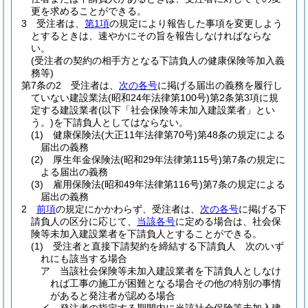
更を求めることができる。
3
受注者は、
第1項
の規定により報告した事項を変更しよう
とするときは、速やかにその旨を報告しなければならな
い。
(受注者の契約の相手方となる下請負人の健康保険等加入義
務等)
第7条の2
受注者は、
次の各号
に掲げる届出の義務を履行し
ていない建設業法
(昭和24年法律第100号)
第2条第3項に規
定する建設業者
(以下「社会保険等未加入建設業者」とい
う。)
を下請負人としてはならない。
(1)
健康保険法
(大正11年法律第70号)
第48条の規定による
届出の義務
(2)
厚生年金保険法
(昭和29年法律第115号)
第7条の規定に
よる届出の義務
(3)
雇用保険法
(昭和49年法律第116号)
第7条の規定による
届出の義務
2
前項
の規定にかかわらず、受注者は、
次の各号
に掲げる下
請負人の区分に応じて、
当該各号
に定める場合は、社会保
険等未加入建設業者を下請負人とすることができる。
(1)
受注者と直接下請契約を締結する下請負人 次のいず
れにも該当する場合
ア
当該社会保険等未加入建設業者を下請負人としなけ
れば工事の施工が困難となる場合その他の特別の事情
があると発注者が認める場合