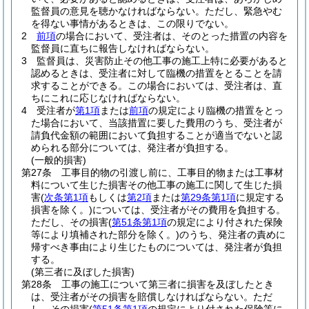
監督員の意見を聴かなければならない。
ただし、緊急やむ
を得ない事情があるときは、この限りでない。
2
前項
の場合において、受注者は、そのとった措置の内容を
監督員に直ちに報告しなければならない。
3
監督員は、災害防止その他工事の施工上特に必要があると
認めるときは、受注者に対して臨機の措置をとることを請
求することができる。
この場合においては、受注者は、直
ちにこれに応じなければならない。
4
受注者が
第1項
または
前項
の規定により臨機の措置をとっ
た場合において、当該措置に要した費用のうち、受注者が
請負代金額の範囲において負担することが適当でないと認
められる部分については、発注者が負担する。
(一般的損害)
第27条
工事目的物の引渡し前に、工事目的物または工事材
料について生じた損害その他工事の施工に関して生じた損
害
(
次条第1項
もしくは
第2項
または
第29条第1項
に規定する
損害を除く。)
については、受注者がその費用を負担する。
ただし、その損害
(
第51条第1項
の規定により付された保険
等により填補された部分を除く。)
のうち、発注者の責めに
帰すべき事由により生じたものについては、発注者が負担
する。
(第三者に及ぼした損害)
第28条
工事の施工について第三者に損害を及ぼしたとき
は、受注者がその損害を賠償しなければならない。
ただ