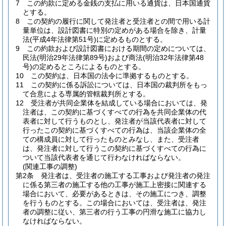
7
この約款に定める金銭の支払に用いる通貨は、日本国通貨
とする。
8
この契約の履行に関して発注者と受注者との間で用いる計
量単位は、設計図書に特別の定めがある場合を除き、計量
法
(平成4年法律第51号)
に定めるものとする。
9
この約款および設計図書における期間の定めについては、
民法
(明治29年法律第89号)
および商法
(明治32年法律第48
号)
の定めるところによるものとする。
10
この契約は、日本国の法令に準拠するものとする。
11
この契約に係る訴訟については、日本国の裁判所をもっ
て合意による専属的管轄裁判所とする。
12
受注者が共同企業体を結成している場合においては、発
注者は、この契約に基づくすべての行為を共同企業体の代
表者に対して行うものとし、発注者が当該代表者に対して
行ったこの契約に基づくすべての行為は、当該企業体の全
ての構成員に対して行ったものとみなし、また、受注者
は、発注者に対して行うこの契約に基づくすべての行為に
ついて当該代表者を通じて行わなければならない。
(関連工事の調整)
第2条
発注者は、受注者の施工する工事および発注者の発注
に係る第三者の施工する他の工事が施工上密接に関連する
場合において、必要があるときは、その施工につき、調整
を行うものとする。
この場合においては、受注者は、発注
者の調整に従い、第三者の行う工事の円滑な施工に協力し
なければならない。