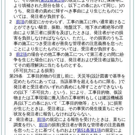
し、その損害
(
第51条第1項
の規定により付された保険等に
より填補された部分を除く。以下この条において同じ。)
の
うち、発注者の責めに帰すべき事由により生じたものにつ
いては、発注者が負担する。
2
前項
の規定にかかわらず、工事の施工に伴い通常避けるこ
とができない騒音、振動、地盤沈下、地下水の断絶等の理
由により第三者に損害を及ぼしたときは、発注者がその損
害を負担しなければならない。
ただし、その損害のうち工
事の施工につき受注者が善良な管理者の注意義務を怠った
ことにより生じたものについては、受注者が負担する。
3
前2項
の場合その他工事の施工について第三者との間に紛
争を生じた場合においては、発注者および受注者は協力し
てその処理解決に当たるものとする。
(不可抗力による損害)
第29条
工事目的物の引渡し前に、天災等
(設計図書で基準を
定めたものにあっては、当該基準を超えるものに限る。)
で
発注者と受注者のいずれの責めにも帰すことができないも
の
(以下「不可抗力」という。)
により、工事目的物、仮設
物または工事現場に搬入済の工事材料もしくは建設機械器
具
(以下この条において「工事目的物等」という。)
に損害
が生じたときは、受注者は、その事実の発生後直ちにその
状況を発注者に報告しなければならない。
2
発注者は、
前項
の規定による報告を受けたときは、直ちに
調査を行い、
前項
の損害
(受注者が善良な管理者の注意義務
を怠ったことに基づくものおよび
第51条第1項
の規定によ