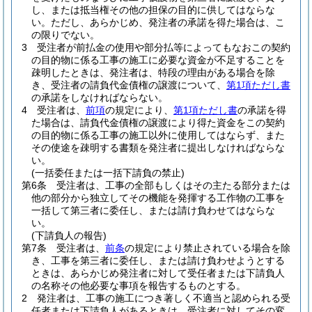
し、または抵当権その他の担保の目的に供してはならな
い。
ただし、あらかじめ、発注者の承諾を得た場合は、こ
の限りでない。
3
受注者が前払金の使用や部分払等によってもなおこの契約
の目的物に係る工事の施工に必要な資金が不足することを
疎明したときは、発注者は、特段の理由がある場合を除
き、受注者の請負代金債権の譲渡について、
第1項ただし書
の承諾をしなければならない。
4
受注者は、
前項
の規定により、
第1項ただし書
の承諾を得
た場合は、請負代金債権の譲渡により得た資金をこの契約
の目的物に係る工事の施工以外に使用してはならず、また
その使途を疎明する書類を発注者に提出しなければならな
い。
(一括委任または一括下請負の禁止)
第6条
受注者は、工事の全部もしくはその主たる部分または
他の部分から独立してその機能を発揮する工作物の工事を
一括して第三者に委任し、または請け負わせてはならな
い。
(下請負人の報告)
第7条
受注者は、
前条
の規定により禁止されている場合を除
き、工事を第三者に委任し、または請け負わせようとする
ときは、あらかじめ発注者に対して受任者または下請負人
の名称その他必要な事項を報告するものとする。
2
発注者は、工事の施工につき著しく不適当と認められる受
任者または下請負人があるときは、受注者に対してその変