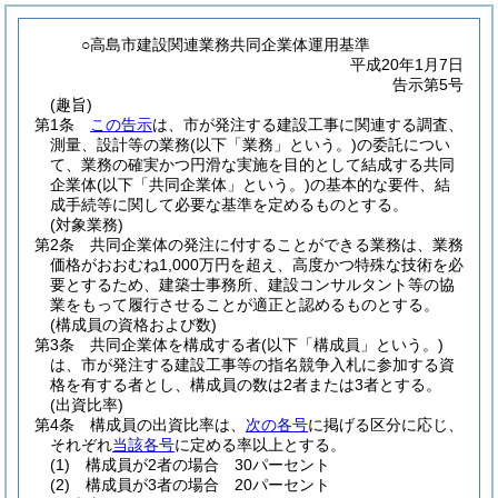
○高島市建設関連業務共同企業体運用基準
平成20年1月7日
告示第5号
(趣旨)
第1条
この告示
は、市が発注する建設工事に関連する調査、
測量、設計等の業務
(以下「業務」という。)
の委託につい
て、業務の確実かつ円滑な実施を目的として結成する共同
企業体
(以下「共同企業体」という。)
の基本的な要件、結
成手続等に関して必要な基準を定めるものとする。
(対象業務)
第2条
共同企業体の発注に付することができる業務は、業務
価格がおおむね1,000万円を超え、高度かつ特殊な技術を必
要とするため、建築士事務所、建設コンサルタント等の協
業をもって履行させることが適正と認めるものとする。
(構成員の資格および数)
第3条
共同企業体を構成する者
(以下「構成員」という。)
は、市が発注する建設工事等の指名競争入札に参加する資
格を有する者とし、構成員の数は2者または3者とする。
(出資比率)
第4条
構成員の出資比率は、
次の各号
に掲げる区分に応じ、
それぞれ
当該各号
に定める率以上とする。
(1)
構成員が2者の場合 30パーセント
(2)
構成員が3者の場合 20パーセント