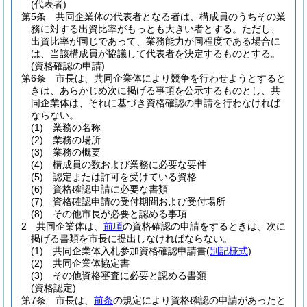
(代表者)
第5条
共同企業体の代表者となる者は、構成員のうちその業
務に対する出資比率がもっとも大きい者とする。
ただし、
出資比率が同じであって、業務能力が同程度である場合に
は、当該構成員が協議して代表者を決定するものとする。
(資格確認の申請)
第6条
市長は、共同企業体により競争を行わせようとすると
きは、あらかじめ次に掲げる事項を公示するものとし、共
同企業体は、それに基づき資格確認の申請を行わなければ
ならない。
(1)
業務の名称
(2)
業務の場所
(3)
業務の概要
(4)
構成員の数および業務に必要な要件
(5)
認定または許可を受けている資格
(6)
資格確認申請に必要な書類
(7)
資格確認申請の受付期間および受付場所
(8)
その他市長が必要と認める事項
2
共同企業体は、
前項
の資格確認の申請をするときは、次に
掲げる書類を市長に提出しなければならない。
(1)
共同企業体入札参加資格確認申請書
(
別記様式
)
(2)
共同企業体協定書
(3)
その他資格審査に必要と認める書類
(資格認定)
第7条
市長は、
前条
の規定により資格確認の申請があったと