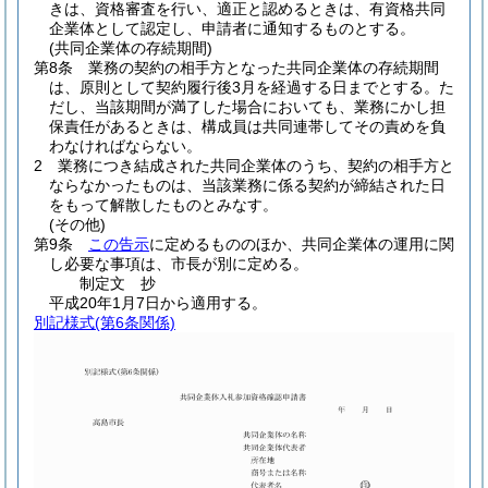
きは、資格審査を行い、適正と認めるときは、有資格共同
企業体として認定し、申請者に通知するものとする。
(共同企業体の存続期間)
第8条
業務の契約の相手方となった共同企業体の存続期間
は、原則として契約履行後3月を経過する日までとする。
た
だし、当該期間が満了した場合においても、業務にかし担
保責任があるときは、構成員は共同連帯してその責めを負
わなければならない。
2
業務につき結成された共同企業体のうち、契約の相手方と
ならなかったものは、当該業務に係る契約が締結された日
をもって解散したものとみなす。
(その他)
第9条
この告示
に定めるもののほか、共同企業体の運用に関
し必要な事項は、市長が別に定める。
制定文
抄
平成20年1月7日から適用する。
別記様式
(第6条関係)