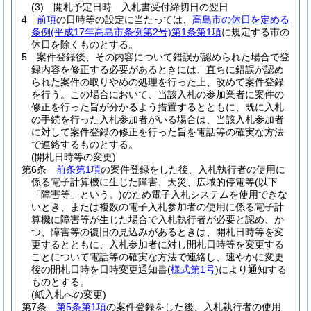
(3)
開札予定日時 入札書受付締切日の翌日
4
前項
の日時等の設定に当たっては、
高島市の休日を定める
条例
(平成17年高島市条例第2号)
第1条第1項
に規定する市の
休日を除くものとする。
5
案件登録後、その内容について錯誤が認められた場合で登
録内容を修正する必要があるときには、直ちに錯誤が認め
られた案件の取りやめの処理を行った上、改めて案件登録
を行う。
この場合において、当該入札の参加業者に案件の
修正を行った旨が分かるよう措置するとともに、既に入札
の手続を行った入札参加者がいる場合は、当該入札参加者
に対して案件登録の修正を行った旨を電話等の確実な方法
で連絡するものとする。
(開札日時等の変更)
第6条
前条第1項
の案件登録をした後、入札執行者の使用に
係る電子計算機に生じた障害、天災、広域的停電等
(以下
「障害等」という。)
のため電子入札システムを使用できな
いとき、または複数の電子入札参加者の使用に係る電子計
算機に障害等が生じた場合で入札執行者が必要と認め、か
つ、障害等の復旧の見込みがあるときは、開札日時等を変
更するとともに、入札参加者に対し開札日時等を変更する
ことについて電話等の確実な方法で連絡し、速やかに変更
後の開札日時を日時変更通知書
(
様式第1号
)
により通知する
ものとする。
(紙入札への変更)
第7条
第5条第1項
の案件登録をした後、入札執行者の使用