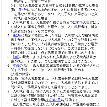
申請をし、準備中の場合
(4)
電子入札参加者の使用する電子計算機が故障した場合
(5)
前4号
に掲げる場合のほか、入札に参加する者にやむ
を得ない事由があり、かつ、入札手続に支障がないと入
札執行者が認めた場合
3
入札執行者は、入札書受付締切日時までに
前項
の規定によ
り紙入札の届出を受理した場合には、入札執行者は、紙入
札業者登録を行うものとする。
4
第1項
に規定する届出をした者は、入札書および積算内訳
書を作成し、案件名および入札書在中の文字を記載した封
筒に封入した上で、入札執行者が指定した日時および場所
へ持参して提出しなければならない。
この場合において、
封筒の封じ目には、必ず代表者印で封印するものとする。
5
前項
の規定により提出された入札書および見積内訳書は、
書き換え、引き換え、または撤回することはできない。
6
本条
のほか、紙入札参加届出書を提出した者の電子入札に
関する手続については、入札執行者が別に定める。
(入札の辞退)
第15条
電子入札参加者は、入札書受付開始日時から入札書
受付締切日時までの間で、かつ、入札書を送信するまでの
間に限り、辞退届を送信して辞退することができる。
2
入札執行者は、電子入札システムの使用に係る電子計算機
に辞退届の情報が記録された時には、当該電子入札参加者
に対して辞退届受付票
(
様式第8号
)
を送信する。
3
紙入札の届出を受理した入札参加者は、辞退届を書面によ