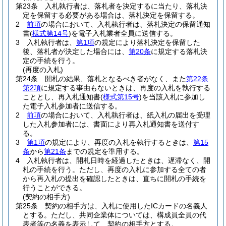
第23条
入札執行者は、落札者を決定するに当たり、落札決
定を保留する必要がある場合は、落札決定を保留する。
2
前項
の場合において、入札執行者は、落札決定の保留通知
書
(
様式第14号
)
を電子入札業者全員に送信する。
3
入札執行者は、
第1項
の規定により落札決定を保留した
後、落札者が決定した場合には、
第20条
に規定する落札決
定の手続を行う。
(再度の入札)
第24条
開札の結果、落札となるべき者がなく、また
第22条
第2項
に規定する事由もないときは、再度の入札を執行する
こととし、再入札通知書
(
様式第15号
)
を当該入札に参加し
た電子入札参加者に送信する。
2
前項
の場合において、入札執行者は、紙入札の届出を受理
した入札参加者には、書面により再入札通知書を送付す
る。
3
第1項
の規定により、再度の入札を執行するときは、
第15
条
から
第21条
までの規定を準用する。
4
入札執行者は、開札日時を経過したときは、遅滞なく、開
札の手続を行う。
ただし、再度の入札に参加する全ての者
から再入札の提出を確認したときは、直ちに開札の手続を
行うことができる。
(契約の相手方)
第25条
契約の相手方は、入札に使用したICカードの名義人
とする。
ただし、共同企業体については、構成員全員の代
表者等の名義を表示して、契約の相手方とする。