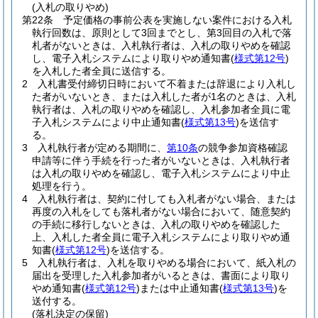
(入札の取りやめ)
第22条
予定価格の事前公表を実施しない案件における入札
執行回数は、原則として3回までとし、第3回目の入札で落
札者がないときは、入札執行者は、入札の取りやめを確認
し、電子入札システムにより取りやめ通知書
(
様式第12号
)
を入札した者全員に送信する。
2
入札書受付締切日時において不着または辞退により入札し
た者がいないとき、または入札した者が1名のときは、入札
執行者は、入札の取りやめを確認し、入札参加者全員に電
子入札システムにより中止通知書
(
様式第13号
)
を送信す
る。
3
入札執行者が定める期間に、
第10条
の競争参加資格確認
申請等に伴う手続を行った者がいないときは、入札執行者
は入札の取りやめを確認し、電子入札システムにより中止
処理を行う。
4
入札執行者は、契約に付しても入札者がない場合、または
再度の入札をしても落札者がない場合において、随意契約
の手続に移行しないときは、入札の取りやめを確認した
上、入札した者全員に電子入札システムにより取りやめ通
知書
(
様式第12号
)
を送信する。
5
入札執行者は、入札を取りやめる場合において、紙入札の
届出を受理した入札参加者がいるときは、書面により取り
やめ通知書
(
様式第12号
)
または中止通知書
(
様式第13号
)
を
送付する。
(落札決定の保留)