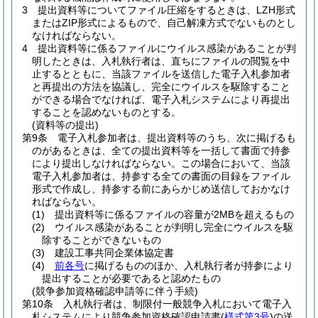
3
提出資料等についてファイル圧縮をするときは、LZH形式
またはZIP形式によるもので、自己解凍方式でないものとし
なければならない。
4
提出資料等に係るファイルにウイルス感染があることが判
明したときは、入札執行者は、直ちにファイルの閲覧を中
止するとともに、当該ファイルを送信した電子入札参加者
と再提出の方法を協議し、完全にウイルスを駆除すること
ができる場合でなければ、電子入札システムにより再提出
することを認めないものとする。
(資料等の提出)
第9条
電子入札参加者は、提出資料等のうち、次に掲げるも
のがあるときは、全ての提出資料等を一括して書面で持参
により提出しなければならない。
この場合において、当該
電子入札参加者は、持参する全ての書面の目録をファイル
形式で作成し、持参する前にあらかじめ送信しておかなけ
ればならない。
(1)
提出資料等に係るファイルの容量が2MBを超えるもの
(2)
ウイルス感染があることが判明し完全にウイルスを駆
除することができないもの
(3)
建設工事共同企業体協定書
(4)
前各号
に掲げるもののほか、入札執行者が持参により
提出することが必要であると認めたもの
(競争参加資格確認申請等に伴う手続)
第10条
入札執行者は、制限付一般競争入札において電子入
札システムにより競争参加資格確認申請書
(
様式第3号
)
の送