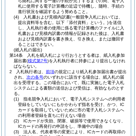
ら開札に関する一連の手続が完了するまでの間、電子入
札に使用する電子計算機の近辺で待機し、随時、手続の
進行状況を確認するよう努めること。
(4)
入札書および見積内訳書
(一般競争入札においては、
提出資料等を含む。以下「添付資料」という。)
を送信
し、入札執行者の使用に係る電子計算機のファイルに入
札書および見積内訳書の情報が記録された後は、入札書
および見積内訳書を書き換え、引き換え、または撤回す
ることはできない。
(紙入札の届出)
第14条
入札を紙入札により行おうとする者は、紙入札参加
届出書
(
様式第7号
)
を入札執行者に持参により提出しなけれ
ばならない。
2
入札執行者は、
前項
の規定により紙入札参加届出書が提出
され、
次の各号
のいずれかに該当する場合は、紙入札の届
出を受理する。
この場合において、既に実施した電子入札
システムによる書類の送信および受信は、有効なものとす
る。
(1)
指名競争入札において、電子入札システムへの利用者
登録をしていないにもかかわらず指名を受け、かつ、IC
カードを取得していないために市の電子入札システムへ
の利用者登録を直ちに行えない場合
(2)
ICカードが失効、閉塞、破損等で使用できなくなり、
ICカードの再発行の申請をし、準備中の場合
(3)
法人名、代表者等の変更により、ICカードの再取得の