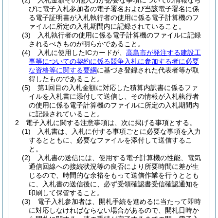
(2)
入札金額その他入力が必要な事項についての情報なら
びに電子入札参加者の電子署名および当該電子署名に係
る電子証明書が入札執行者の使用に係る電子計算機のフ
ァイルに所定の入札期間内に記録されていること。
(3)
入札執行者の使用に係る電子計算機のファイルに記録
されるべきものが明らかであること。
(4)
入札に使用したICカードが、
高島市が発注する建設工
事等についての契約に係る競争入札に参加する者に必要
な資格等に関する要綱
に基づき登録された代表者等が取
得したものであること。
(5)
第1回目の入札金額に対応した積算内訳書に係るファ
イルを入札書に添付して送信し、その情報が入札執行者
の使用に係る電子計算機のファイルに所定の入札期間内
に記録されていること。
2
電子入札に関する注意事項は、次に掲げる事項とする。
(1)
入札書は、入札に付する事項ごとに必要な事項を入力
するとともに、必要なファイルを添付して送信するこ
と。
(2)
入札書の送信には、使用する電子計算機の性能、電気
通信回線への接続状況等の良否により所要時間に差が生
じるので、時間的な余裕をもって送信作業を行うととも
に、入札書の送信後に、必ず受領確認書受信確認通知を
印刷して保管すること。
(3)
電子入札参加者は、開札手続を進めるに当たって即時
に対応しなければならない場合があるので、開札日時か