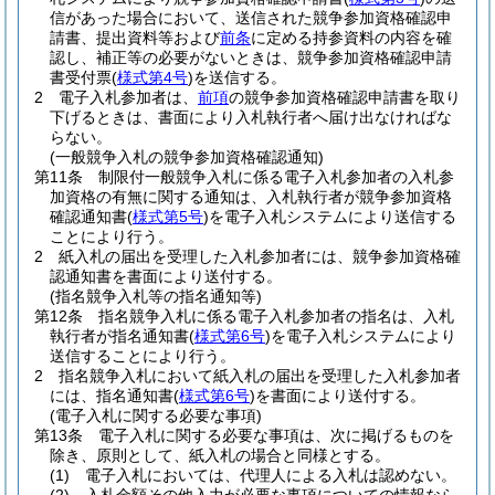
信があった場合において、送信された競争参加資格確認申
請書、提出資料等および
前条
に定める持参資料の内容を確
認し、補正等の必要がないときは、競争参加資格確認申請
書受付票
(
様式第4号
)
を送信する。
2
電子入札参加者は、
前項
の競争参加資格確認申請書を取り
下げるときは、書面により入札執行者へ届け出なければな
らない。
(一般競争入札の競争参加資格確認通知)
第11条
制限付一般競争入札に係る電子入札参加者の入札参
加資格の有無に関する通知は、入札執行者が競争参加資格
確認通知書
(
様式第5号
)
を電子入札システムにより送信する
ことにより行う。
2
紙入札の届出を受理した入札参加者には、競争参加資格確
認通知書を書面により送付する。
(指名競争入札等の指名通知等)
第12条
指名競争入札に係る電子入札参加者の指名は、入札
執行者が指名通知書
(
様式第6号
)
を電子入札システムにより
送信することにより行う。
2
指名競争入札において紙入札の届出を受理した入札参加者
には、指名通知書
(
様式第6号
)
を書面により送付する。
(電子入札に関する必要な事項)
第13条
電子入札に関する必要な事項は、次に掲げるものを
除き、原則として、紙入札の場合と同様とする。
(1)
電子入札においては、代理人による入札は認めない。