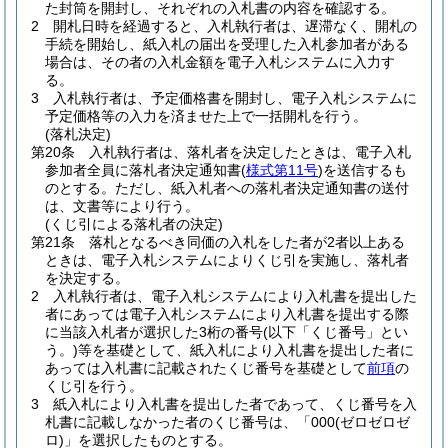
た封筒を開封し、それぞれの入札書の内容を確認する。
2
開札日時を経過すると、入札執行者は、遅滞なく、開札の
手続を開始し、紙入札の届出を受理した入札参加者がある
場合は、その者の入札金額を電子入札システムに入力す
る。
3
入札執行者は、予定価格書を開封し、電子入札システムに
予定価格等の入力を済ませた上で一括開札を行う。
(落札決定)
第20条
入札執行者は、落札者を決定したときは、電子入札
参加者全員に落札者決定通知書
(
様式第11号
)
を送信するも
のとする。
ただし、紙入札者への落札者決定通知書の送付
は、文書等により行う。
(くじ引による落札者の決定)
第21条
落札となるべき同価の入札をした者が2者以上ある
ときは、電子入札システムによりくじ引を実施し、落札者
を決定する。
2
入札執行者は、電子入札システムにより入札書を提出した
者にあっては電子入札システムにより入札書を提出する際
に当該入札者が選択した3桁の番号
(以下「くじ番号」とい
う。)
等を基礎として、紙入札により入札書を提出した者に
あっては入札書に記載されたくじ番号を基礎として
前項
の
くじ引を行う。
3
紙入札により入札書を提出した者であって、くじ番号を入
札書に記載しなかった者のくじ番号は、「000
(ゼロゼロゼ
ロ)
」を選択したものとする。