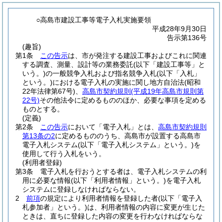
○高島市建設工事等電子入札実施要領
平成28年9月30日
告示第136号
(趣旨)
第1条
この告示
は、市が発注する建設工事およびこれに関連
する調査、測量、設計等の業務委託
(以下「建設工事等」と
いう。)
の一般競争入札および指名競争入札
(以下「入札」
という。)
における電子入札の実施に関し地方自治法
(昭和
22年法律第67号)
、
高島市契約規則
(平成19年高島市規則第
22号)
その他法令に定めるもののほか、必要な事項を定める
ものとする。
(定義)
第2条
この告示
において「電子入札」とは、
高島市契約規則
第13条の2
に定めるもののうち、高島市が設置する高島市
電子入札システム
(以下「電子入札システム」という。)
を
使用して行う入札をいう。
(利用者登録)
第3条
電子入札を行おうとする者は、電子入札システムの利
用に必要な情報
(以下「利用者情報」という。)
を電子入札
システムに登録しなければならない。
2
前項
の規定により利用者情報を登録した者
(以下「電子入
札参加者」という。)
は、利用者情報の内容に変更が生じた
ときは、直ちに登録した内容の変更を行わなければならな