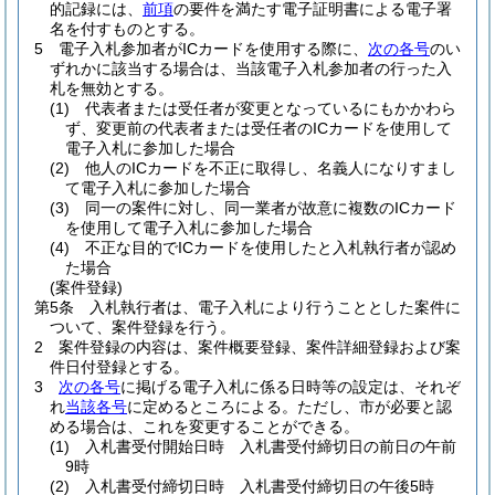
的記録には、
前項
の要件を満たす電子証明書による電子署
名を付すものとする。
5
電子入札参加者がICカードを使用する際に、
次の各号
のい
ずれかに該当する場合は、当該電子入札参加者の行った入
札を無効とする。
(1)
代表者または受任者が変更となっているにもかかわら
ず、変更前の代表者または受任者のICカードを使用して
電子入札に参加した場合
(2)
他人のICカードを不正に取得し、名義人になりすまし
て電子入札に参加した場合
(3)
同一の案件に対し、同一業者が故意に複数のICカード
を使用して電子入札に参加した場合
(4)
不正な目的でICカードを使用したと入札執行者が認め
た場合
(案件登録)
第5条
入札執行者は、電子入札により行うこととした案件に
ついて、案件登録を行う。
2
案件登録の内容は、案件概要登録、案件詳細登録および案
件日付登録とする。
3
次の各号
に掲げる電子入札に係る日時等の設定は、それぞ
れ
当該各号
に定めるところによる。
ただし、市が必要と認
める場合は、これを変更することができる。
(1)
入札書受付開始日時 入札書受付締切日の前日の午前
9時
(2)
入札書受付締切日時 入札書受付締切日の午後5時