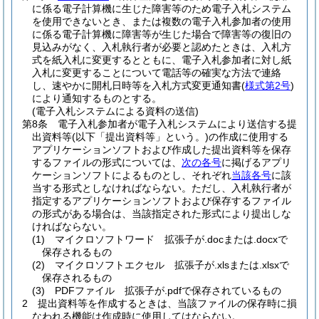
に係る電子計算機に生じた障害等のため電子入札システム
を使用できないとき、または複数の電子入札参加者の使用
に係る電子計算機に障害等が生じた場合で障害等の復旧の
見込みがなく、入札執行者が必要と認めたときは、入札方
式を紙入札に変更するとともに、電子入札参加者に対し紙
入札に変更することについて電話等の確実な方法で連絡
し、速やかに開札日時等を入札方式変更通知書
(
様式第2号
)
により通知するものとする。
(電子入札システムによる資料の送信)
第8条
電子入札参加者が電子入札システムにより送信する提
出資料等
(以下「提出資料等」という。)
の作成に使用する
アプリケーションソフトおよび作成した提出資料等を保存
するファイルの形式については、
次の各号
に掲げるアプリ
ケーションソフトによるものとし、それぞれ
当該各号
に該
当する形式としなければならない。
ただし、入札執行者が
指定するアプリケーションソフトおよび保存するファイル
の形式がある場合は、当該指定された形式により提出しな
ければならない。
(1)
マイクロソフトワード 拡張子が.docまたは.docxで
保存されるもの
(2)
マイクロソフトエクセル 拡張子が.xlsまたは.xlsxで
保存されるもの
(3)
PDFファイル 拡張子が.pdfで保存されているもの
2
提出資料等を作成するときは、当該ファイルの保存時に損
なわれる機能は作成時に使用してはならない。