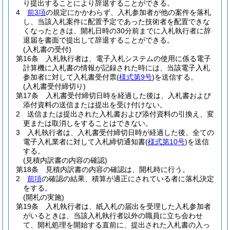
り提出することにより辞退することができる。
4
前3項
の規定にかかわらず、入札参加者が他の案件を落札
し、当該入札案件に配置予定であった技術者を配置できな
くなったときは、開札日時の30分前までに入札執行者に辞
退届を書面で提出して辞退することができる。
(入札書の受付)
第16条
入札執行者は、電子入札システムの使用に係る電子
計算機に入札書の情報が記録された時には、当該電子入札
参加者に対して入札書受付票
(
様式第9号
)
を送信する。
(入札書受付締切り)
第17条
入札書受付締切日時を経過した後は、入札書および
添付資料の送信または提出を受け付けない。
2
送信または提出された入札書および添付資料の引換え、変
更または取消しをすることはできない。
3
入札執行者は、入札書受付締切日時が経過した後、全ての
電子入札業者に対して入札締切通知書
(
様式第10号
)
を送信
する。
(見積内訳書の内容の確認)
第18条
見積内訳書の内容の確認は、開札時に行う。
2
前項
の確認の結果、積算が適正にされている者に落札決定
をする。
(開札の実施)
第19条
入札執行者は、紙入札の届出を受理した入札参加者
がいるときは、当該入札執行者以外の職員に立ち会わせ
て、開札処理を開始する直前に、提出された入札書の入っ