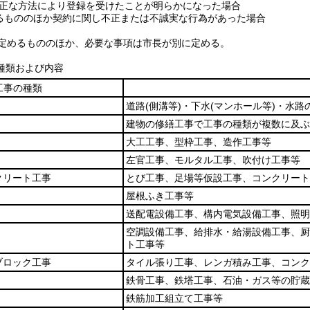
正な方法により登録を受けたことが明らかになった場合
るもののほか契約に関し不正または不誠実な行為があった場合
定めるもののほか、必要な事項は市長が別に定める。
種類および内容
工事の種類
道路
(側溝等)
・下水
(マンホール等)
・水路
建物の修繕工事で工事の種類が複数に及ぶ
大工工事、型枠工事、造作工事等
左官工事、モルタル工事、吹付け工事等
クリート工事
とび工事、足場等仮設工事、コンクリート
屋根ふき工事等
送配電設備工事、構内電気設備工事、照明
空調設備工事、給排水・給湯設備工事、厨
ト工事等
ブロック工事
タイル張り工事、レンガ積み工事、コンク
鉄骨工事、鉄塔工事、石油・ガス等の貯蔵
鉄筋加工組立て工事等