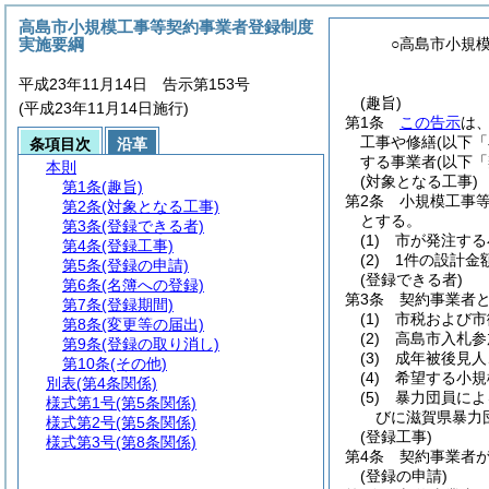
高島市小規模工事等契約事業者登録制度
実施要綱
○高島市小規
平成23年11月14日 告示第153号
(趣旨)
(平成23年11月14日施行)
第1条
この告示
は
工事や修繕
(以下
条項目次
沿革
する事業者
(以下
本則
(対象となる工事)
第1条
(趣旨)
第2条
小規模工事
第2条
(対象となる工事)
とする。
第3条
(登録できる者)
(1)
市が発注する
第4条
(登録工事)
(2)
1件の設計金
第5条
(登録の申請)
(登録できる者)
第6条
(名簿への登録)
第3条
契約事業者
第7条
(登録期間)
(1)
市税および市
第8条
(変更等の届出)
(2)
高島市入札参
第9条
(登録の取り消し)
(3)
成年被後見人
第10条
(その他)
(4)
希望する小規
別表
(第4条関係)
(5)
暴力団員によ
様式第1号
(第5条関係)
びに滋賀県暴力
様式第2号
(第5条関係)
(登録工事)
様式第3号
(第8条関係)
第4条
契約事業者
(登録の申請)