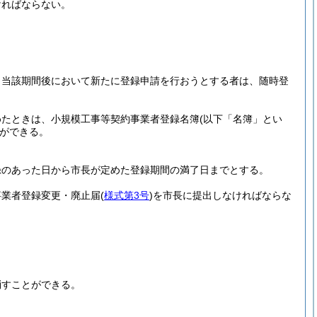
ければならない。
、当該期間後において新たに登録申請を行おうとする者は、随時登
めたときは、小規模工事等契約事業者登録名簿
(以下「名簿」とい
ができる。
録のあった日から市長が定めた登録期間の満了日までとする。
事業者登録変更・廃止届
(
様式第3号
)
を市長に提出しなければならな
消すことができる。