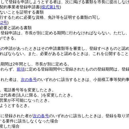
として登録を申請しようとする者は、次に掲げる書類を市長に提出しな
契約事業者登録申請書
(
様式第1号
)
ないことを証明する書類
行するために必要な資格、免許等を証明する書類の写し
2号
)
必要と認める書類
る登録申請は、市長が別に定める期間に行わなければならない。
ただし
ができる。
条
の申請があったときはその申請書類等を審査し、登録すべきものと認
ればならない。
また、必要があると認めるときは、これを公開すること
録期間は2年間とし、市長が別に定める。
かわらず、
前項
に定める登録期間中に登録されたものの登録期間は、登
された者は、
次の各号
のいずれかに該当するときは、小規模工事等契約
、電話番号等を変更したとき。
は代表者
(法人に限る。)
を変更したとき。
営業が不可能になったとき。
ようとするとき。
簿に登録された者が
次の各号
のいずれかに該当したときは、登録を取り
する要件に該当しなくなった場合
産した場合