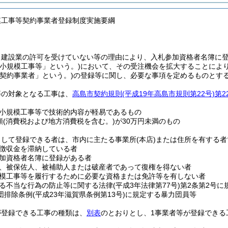
模工事等契約事業者登録制度実施要綱
、建設業の許可を受けていない等の理由により、入札参加資格者名簿に
「小規模工事等」という。)
において、その受注機会を拡大することによ
「契約事業者」という。)
の登録等に関し、必要な事項を定めるものとす
等の対象となる工事は、
高島市契約規則
(平成19年高島市規則第22号)
第2
小規模工事等で技術的内容が軽易であるもの
額
(消費税および地方消費税を含む。)
が30万円未満のもの
として登録できる者は、市内に主たる事業所
(本店)
または住所を有する者
徴収金を滞納している者
加資格者名簿に登録がある者
、被保佐人、被補助人または破産者であって復権を得ない者
模工事等を履行するために必要な資格または免許等を有しない者
る不当な行為の防止等に関する法律
(平成3年法律第77号)
第2条第2号
団排除条例
(平成23年滋賀県条例第13号)
に規定する暴力団員等
が登録できる工事の種類は、
別表
のとおりとし、1事業者等が登録できる