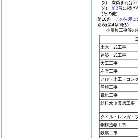
(3)
虚偽または不
(4)
前3号
に掲げ
(その他)
第10条
この告示
に
別表
(第4条関係)
小規模工事等の
土木一式工事
建築一式工事
大工工事
左官工事
とび・土工・コン
屋根工事
電気工事
給排水冷暖房工事
タイル・レンガ・
鋼構造物工事
鉄筋工事