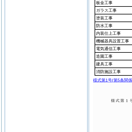
板金工事
ガラス工事
塗装工事
防水工事
内装仕上工事
機械器具設置工事
電気通信工事
造園工事
建具工事
消防施設工事
様式第1号
(第5条関係