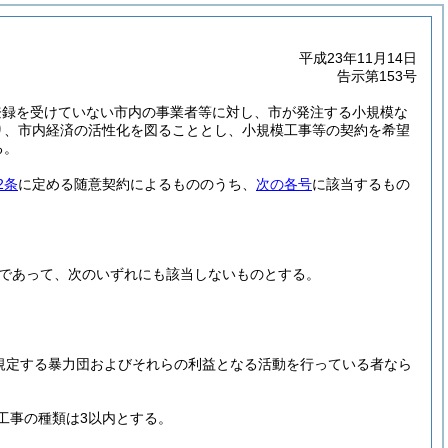
平成23年11月14日
告示第153号
登録を受けていない市内の事業者等に対し、市が発注する小規模な
り、市内経済の活性化を図ることとし、小規模工事等の契約を希望
る。
2条
に定める随意契約によるもののうち、
次の各号
に該当するもの
であって、次のいずれにも該当しないものとする。
に規定する暴力団およびそれらの利益となる活動を行っている者なら
工事の種類は3以内とする。