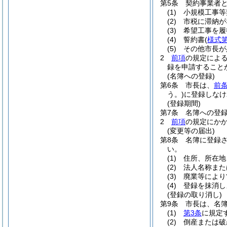
第5条
契約事業者
(1)
小規模工事等
(2)
市税に滞納が
(3)
希望工事を履
(4)
誓約書
(
様式第
(5)
その他市長が
2
前項
の規定によ
録を申請すること
(名簿への登録)
第6条
市長は、
前
う。)
に登録しなけ
(登録期間)
第7条
名簿への登
2
前項
の規定にか
(変更等の届出)
第8条
名簿に登録
い。
(1)
住所、所在地
(2)
法人名称また
(3)
廃業等により
(4)
登録を抹消し
(登録の取り消し)
第9条
市長は、名
(1)
第3条
に規定
(2)
倒産または破