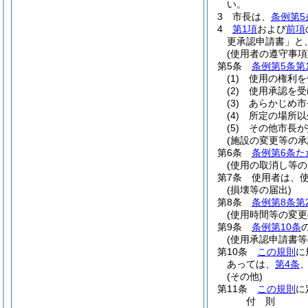
い。
3
市長は、
条例第5
4
第1項
および
前項
更承認申請書」と
(使用者の遵守事項
第5条
条例第5条第
(1)
使用の権利を
(2)
使用承認を受
(3)
あらかじめ市
(4)
所定の場所以
(5)
その他市長が
(施設の変更等の承
第6条
条例第6条た
(使用の取消し等の
第7条
使用者は、
(損壊等の届出)
第8条
条例第8条第
(使用時間等の変更
第9条
条例第10条
(使用承認申請書等
第10条
この規則
に
あっては、
第4条
(その他)
第11条
この規則
に
付
則