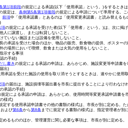
条第1項前段
の規定による承認
(以下「使用承認」という。)
をするときは
の規定は、
条例第5条第1項後段
の規定による申請について準用する。
こ
、
前項
中「使用承認書」とあるのは「使用変更承認書」と読み替えるも
)
1項
の規定による承認を受けた者
(以下「使用者」という。)
は、次に掲げ
他人に譲渡し、または転貸しないこと。
けていない施設または設備を使用しないこと。
長の承認を受けた場合のほか、物品の販売、飲食物の提供、ポスターの
外の場所において喫煙、飲食または火気の使用をしないこと。
指示する事項
認の手続)
だし書き
の規定による承認の申請は、あらかじめ、施設変更等申請書を
届出)
使用承認を受けた施設の使用を取り消そうとするときは、速やかに使用
2項
の届出は、施設損壊等届出書を市長に提出することにより行わなけ
の承認の手続)
の規定による承認の申請は、あらかじめ、使用時間等変更承認申請書を
の様式)
規定する使用承認申請書その他の書類の様式は、市長が別に定める。
た
、および
第6条
から
第8条
までに規定する書類の様式は、指定管理者が別
定めるもののほか、管理運営に関し必要な事項は、市長が別に定める。