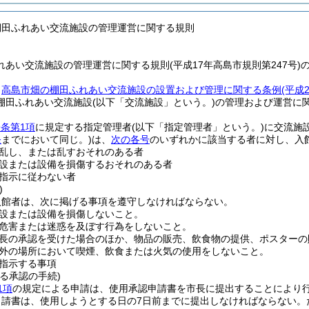
棚田ふれあい交流施設の管理運営に関する規則
あい交流施設の管理運営に関する規則(平成17年高島市規則第247号)
、
高島市畑の棚田ふれあい交流施設の設置および管理に関する条例
(平成
棚田ふれあい交流施設
(以下「交流施設」という。)
の管理および運営に
9条第1項
に規定する指定管理者
(以下「指定管理者」という。)
に交流施
条
までにおいて同じ。)
は、
次の各号
のいずれかに該当する者に対し、入
乱し、または乱すおそれのある者
設または設備を損傷するおそれのある者
指示に従わない者
)
入館者は、次に掲げる事項を遵守しなければならない。
設または設備を損傷しないこと。
危害または迷惑を及ぼす行為をしないこと。
長の承認を受けた場合のほか、物品の販売、飲食物の提供、ポスターの
外の場所において喫煙、飲食または火気の使用をしないこと。
指示する事項
る承認の手続)
1項
の規定による申請は、使用承認申請書を市長に提出することにより
申請書は、使用しようとする日の7日前までに提出しなければならない。