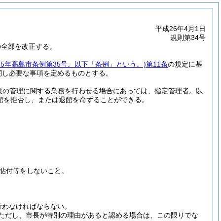
平成26年4月1日
規則第34号
の全部を改正する。
25年高島市条例第35号。以下「条例」という。)
第11条
の規定に基
関し必要な事項を定めるものとする。
設の管理に関する業務を行わせる場合にあっては、指定管理者。以
館を拒否し、または退館を命ずることができる。
貼付等をしないこと。
行わなければならない。
ただし、市長が特別の理由があると認める場合は、この限りでな