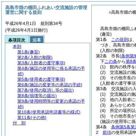
高島市畑の棚田ふれあい交流施設の管理
運営に関する規則
○高島市畑の
平成26年4月1日 規則第34号
高島市畑の棚田ふれ
(平成26年4月1日施行)
(趣旨)
第1条
この規則
は
条項目次
沿革
づき、高島市畑の
本則
(入館の制限)
第1条
(趣旨)
第2条
市長
(
条例第
第2条
(入館の制限)
下
この条
から
第8
第3条
(入館者の遵守事項)
(1)
館内の秩序を
第4条
(施設の使用等に係る承認の手
(2)
交流施設の施
続)
(3)
その他市長の
第5条
(使用者の遵守事項)
(入館者の遵守事項
第6条
(施設の変更等の承認の手続)
第3条
交流施設の
第7条
(使用の取消し等の届出)
(1)
交流施設の施
第8条
(損壊等の届出)
(2)
他の入館者に
第9条
(使用時間等の変更の承認の手
(3)
あらかじめ市
続)
(4)
所定の場所以
第10条
(使用承認申請書等の様式)
(5)
その他市長が
第11条
(その他)
(施設の使用等に係
付 則
第4条
条例第5条第
2
前項
の使用承認