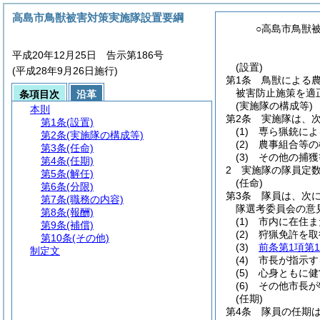
高島市鳥獣被害対策実施隊設置要綱
○高島市鳥獣
平成20年12月25日 告示第186号
(設置)
(平成28年9月26日施行)
第1条
鳥獣による
被害防止施策を適
条項目次
沿革
(実施隊の構成等)
本則
第2条
実施隊は、
第1条
(設置)
(1)
専ら猟銃によ
第2条
(実施隊の構成等)
(2)
農事組合等の
第3条
(任命)
(3)
その他の捕獲
第4条
(任期)
2
実施隊の隊員定
第5条
(解任)
(任命)
第6条
(分限)
第3条
隊員は、次
第7条
(職務の内容)
隊選考委員会の意
第8条
(報酬)
(1)
市内に在住ま
第9条
(補償)
(2)
狩猟免許を取
第10条
(その他)
(3)
前条第1項第
制定文
(4)
市長が指示す
(5)
心身ともに健
(6)
その他市長が
(任期)
第4条
隊員の任期