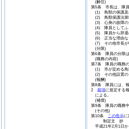
(解任)
第5条
市長は、隊
(1)
鳥獣の保護及
(2)
鳥獣保護法第
(3)
心身の故障の
(4)
隊員としてふ
(5)
隊員から辞退
(6)
正当な理由な
(7)
その他市長が
(分限)
第6条
隊員の分限
(職務の内容)
第7条
隊員の職務
(1)
市が定める鳥
(2)
その他設置の
(報酬)
第8条
隊員には、
2
前項
に規定する
による。
(補償)
第9条
隊員の職務
(その他)
第10条
この告示
に
制定文
抄
平成21年2月1日