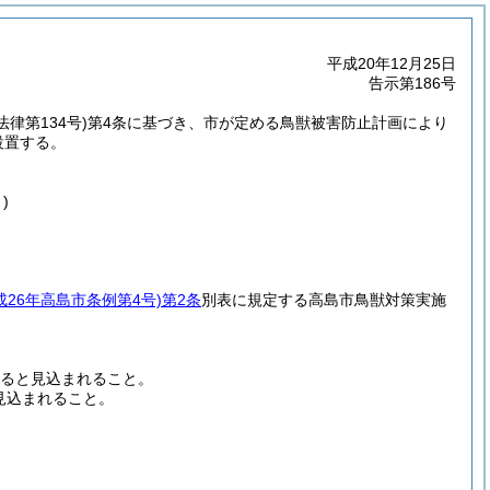
平成20年12月25日
告示第186号
法律第134号)
第4条に基づき、市が定める鳥獣被害防止計画により
設置する。
)
成26年高島市条例第4号)
第2条
別表に規定する高島市鳥獣対策実施
ると見込まれること。
見込まれること。