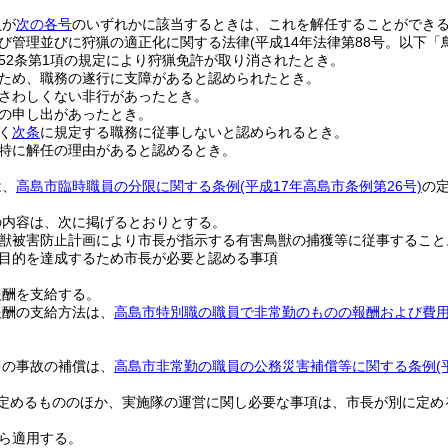
員が
次の各号
のいずれかに該当するときは、これを解任することができ
び管理並びに狩猟の適正化に関する法律
(平成14年法律第88号。以下
52条第1項の規定により狩猟免許が取り消されたとき。
ため、職務の遂行に支障があると認められたとき。
さわしくない非行があったとき。
の申し出があったとき。
く
次条
に規定する職務に従事しないと認められるとき。
特に解任の理由があると認めるとき。
は、
高島市臨時職員の分限に関する条例
(平成17年高島市条例第26号)
の
の内容は、次に掲げるとおりとする。
獣被害防止計画により市長が指示する有害鳥獣の捕獲等に従事すること
目的を達成するため市長が必要と認める事項
報酬を支給する。
報酬の支給方法は、
高島市特別職の職員で非常勤のものの報酬および費
中の事故の補償は、
高島市非常勤の職員の公務災害補償等に関する条例
(
定めるもののほか、実施隊の運営に関し必要な事項は、市長が別に定め
から適用する。