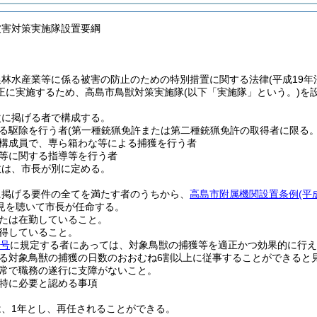
被害対策実施隊設置要綱
農林水産業等に係る被害の防止のための特別措置に関する法律
(平成19年
正に実施するため、高島市鳥獣対策実施隊
(以下「実施隊」という。)
を
次に掲げる者で構成する。
る駆除を行う者
(第一種銃猟免許または第二種銃猟免許の取得者に限る。
構成員で、専ら箱わな等による捕獲を行う者
等に関する指導等を行う者
数は、市長が別に定める。
に掲げる要件の全てを満たす者のうちから、
高島市附属機関設置条例
(平
見を聴いて市長が任命する。
たは在勤していること。
得していること。
1号
に規定する者にあっては、対象鳥獣の捕獲等を適正かつ効果的に行え
る対象鳥獣の捕獲の日数のおおむね6割以上に従事することができると
常で職務の遂行に支障がないこと。
特に必要と認める事項
は、1年とし、再任されることができる。