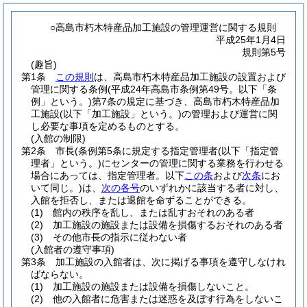
○高島市朽木特産品加工施設の管理運営に関する規則
平成25年1月4日
規則第5号
(趣旨)
第1条
この規則
は、高島市朽木特産品加工施設の設置および
管理に関する条例
(平成24年高島市条例第49号。以下「条
例」という。)
第7条の規定に基づき、高島市朽木特産品加
工施設
(以下「加工施設」という。)
の管理および運営に関
し必要な事項を定めるものとする。
(入館の制限)
第2条
市長
(条例第5条に規定する指定管理者
(以下「指定管
理者」という。)
にセンターの管理に関する業務を行わせる
場合にあっては、指定管理者。以下
この条
および
次条
にお
いて同じ。)
は、
次の各号
のいずれかに該当する者に対し、
入館を拒否し、または退館を命ずることができる。
(1)
館内の秩序を乱し、または乱すおそれのある者
(2)
加工施設の施設または設備を損傷するおそれのある者
(3)
その他市長の指示に従わない者
(入館者の遵守事項)
第3条
加工施設の入館者は、次に掲げる事項を遵守しなけれ
ばならない。
(1)
加工施設の施設または設備を損傷しないこと。
(2)
他の入館者に危害または迷惑を及ぼす行為をしないこ