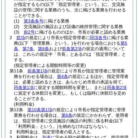
が指定するもの
(以下「指定管理者」という。)
に、交流施
設の管理に関する業務のうち、次に掲げる業務を行わせる
ことができる。
(1)
第3条各号
に掲げる業務
(2)
交流施設の施設および設備の維持管理に関する業務
(3)
前2号
に掲げるもののほか、市長が必要と認める業務
2
前項
の規定により市長が指定管理者に
同項各号
に掲げる業
務
(以下「管理業務」という。)
を行わせる場合における
第5
条
、
第7条
、
第8条
および
前条第2項
の規定の適用について
は、これらの規定中「市長」とあるのは「指定管理者」と
する。
(指定管理者による開館時間等の変更)
第11条
前条第1項
の規定により市長が指定管理者に管理業
務を行わせる場合は、
第4条
の規定によるほか、指定管理者
は、必要と認めるときは、あらかじめ市長の承認を得て、
同条第1項
に規定する開館時間を変更し、または
同条第2項
に規定する休館日を変更し、もしくは臨時に休館日を定め
ることができる。
(利用料金)
第12条
第10条第1項
の規定により市長が指定管理者に管理
業務を行わせる場合は、
第6条
の規定にかかわらず、使用者
は、指定管理者に交流施設の施設の利用に係る料金
(以下
「利用料金」という。)
を納めなければならない。
2
利用料金は、指定管理者の収入とする。
3
利用料金は、
別表
に定める額の範囲内において、指定管理