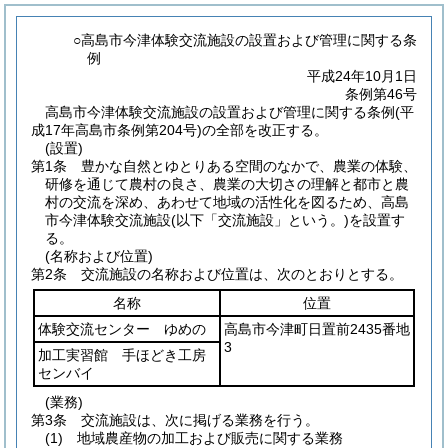
○高島市今津体験交流施設の設置および管理に関する条
例
平成24年10月1日
条例第46号
高島市今津体験交流施設の設置および管理に関する条例(平
成17年高島市条例第204号)の全部を改正する。
(設置)
第1条
豊かな自然とゆとりある空間のなかで、農業の体験、
研修を通じて農村の良さ、農業の大切さの理解と都市と農
村の交流を深め、あわせて地域の活性化を図るため、高島
市今津体験交流施設
(以下「交流施設」という。)
を設置す
る。
(名称および位置)
第2条
交流施設の名称および位置は、次のとおりとする。
名称
位置
体験交流センター ゆめの
高島市今津町日置前2435番地
3
加工実習館 手ほどき工房
センバイ
(業務)
第3条
交流施設は、次に掲げる業務を行う。
(1)
地域農産物の加工および販売に関する業務