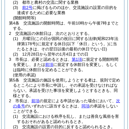
(2)
都市と農村の交流に関する業務
(3)
前2号
に掲げるもののほか、交流施設の設置の目的を
達成するために必要な業務
(開館時間等)
第4条
交流施設の開館時間は、午前10時から午後7時までと
する。
2
交流施設の休館日は、次のとおりとする。
(1)
月曜日
(この日が国民の祝日に関する法律
(昭和23年法
律第178号)
に規定する休日
(以下「休日」という。)
に当
たるときは、その翌日以後の最初の休日でない日)
(2)
12月28日から翌年の1月4日までの日
3
市長は、必要と認めるときは、
第1項
に規定する開館時間
を変更し、または
前項
に規定する休館日を変更し、もしく
は臨時に休館日を定めることができる。
(使用の承認)
第5条
交流施設の施設を使用しようとする者は、規則で定め
るところにより市長に申請し、その承認を受けなければな
らない。
承認を受けた事項を変更しようとするときも、同
様とする。
2
市長は、
前項
の規定による申請があった場合において、
次
の各号
のいずれかに該当するときは、
同項
の承認をしない
ことができる。
(1)
交流施設における秩序を乱し、または善良な風俗を害
するおそれがあると認められるとき。
(2)
交流施設の設置の目的に反すると認められるとき。