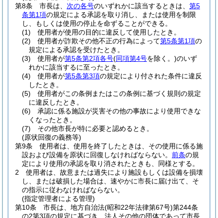
第8条
市長は、
次の各号
のいずれかに該当するときは、
第5
条第1項
の規定による承認を取り消し、または使用を制限
し、もしくは使用の停止を命ずることができる。
(1)
使用者が使用の目的に違反して使用したとき。
(2)
使用者が詐欺その他不正の行為によって
第5条第1項
の
規定による承認を受けたとき。
(3)
使用者が
第5条第2項各号
(
同項第4号
を除く。)
のいず
れかに該当するに至ったとき。
(4)
使用者が
第5条第3項
の規定により付された条件に違反
したとき。
(5)
使用者がこの条例またはこの条例に基づく規則の規定
に違反したとき。
(6)
承認に係る施設が災害その他の事故により使用できな
くなったとき。
(7)
その他市長が特に必要と認めるとき。
(原状回復の義務等)
第9条
使用者は、使用を終了したときは、その使用に係る施
設および設備を原状に回復しなければならない。
前条
の規
定により使用の承認を取り消されたときも、同様とする。
2
使用者は、故意または過失により施設もしくは設備を損壊
し、または破損した場合は、速やかに市長に届け出て、そ
の指示に従わなければならない。
(指定管理者による管理)
第10条
市長は、地方自治法
(昭和22年法律第67号)
第244条
の2第3項の規定に基づき、法人その他の団体であって市長