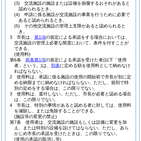
(3)
交流施設の施設または設備を損傷するおそれがあると
認められるとき。
(4)
申請に係る施設が交流施設の事業を行うために必要で
あると認められるとき。
(5)
その他交流施設の管理上支障があると認められると
き。
3
市長は、
第1項
の規定による承認をする場合においては、
交流施設の管理上必要な限度において、条件を付すことが
できる。
(使用料)
第6条
前条第1項
の規定による承認を受けた者
(以下「使用
者」という。)
は、
別表
に定める額を使用料として納めなけ
ればならない。
2
使用料は、承認に係る施設の使用の開始前で市長が別に定
める納期までに納めなければならない。
ただし、規則で特
別の定めをする場合は、この限りでない。
3
使用料は、還付しない。
ただし、市長が必要と認める場合
は、この限りでない。
4
市長は、特別の事情があると認める者に対しては、使用料
を減額し、または免除することができる。
(施設等の変更の禁止)
第7条
使用者は、交流施設の施設もしくは設備に変更を加
え、または特別の設備を設けてはならない。
ただし、あら
かじめ市長の承認を受けたときは、この限りでない。
(使用の承認の取消し等)