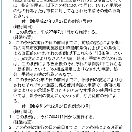
(指定管理者に交流施設の管理業務を行わせる場合にあって
は、指定管理者。以下この項において同じ。)
がした承認そ
の他の行為または市長に対してなされた申請その他の行為
とみなす。
付
則
(平成27年3月27日
条例第7号)
抄
(施行期日)
1
この条例は、平成27年7月1日から施行する。
(経過措置)
3
この条例の施行の日の前日までに、前項の規定による廃止
前の高島市夜間照明施設使用料徴収条例およびこの条例に
よる改正前のそれぞれの条例
(以下これらを「旧条例」とい
う。)
の規定によりなされた申請、処分、手続その他の行為
は、この条例による改正後のそれぞれの条例
(以下これらを
「新条例」という。)
の相当規定によりなされた申請、処
分、手続その他の行為とみなす。
4
この条例の公布の日の前日までに、旧条例の規定によりな
されたそれぞれの施設に係る使用承認の申請で、前項の規
定によりその承認を受けたものとみなす場合の使用料につ
いては、新条例の規定にかかわらず、なお従前の例によ
る。
付
則
(令和6年12月24日
条例第43号)
(施行期日)
1
この条例は、令和7年4月1日から施行する。
(経過措置)
2
この条例の施行の日の前日までに、この条例による改正前