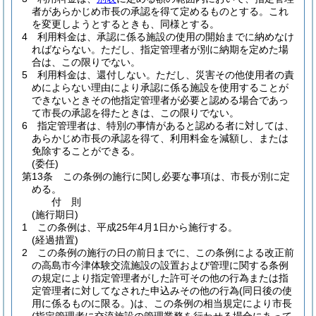
者があらかじめ市長の承認を得て定めるものとする。
これ
を変更しようとするときも、同様とする。
4
利用料金は、承認に係る施設の使用の開始までに納めなけ
ればならない。
ただし、指定管理者が別に納期を定めた場
合は、この限りでない。
5
利用料金は、還付しない。
ただし、災害その他使用者の責
めによらない理由により承認に係る施設を使用することが
できないときその他指定管理者が必要と認める場合であっ
て市長の承認を得たときは、この限りでない。
6
指定管理者は、特別の事情があると認める者に対しては、
あらかじめ市長の承認を得て、利用料金を減額し、または
免除することができる。
(委任)
第13条
この条例の施行に関し必要な事項は、市長が別に定
める。
付
則
(施行期日)
1
この条例は、平成25年4月1日から施行する。
(経過措置)
2
この条例の施行の日の前日までに、この条例による改正前
の高島市今津体験交流施設の設置および管理に関する条例
の規定により指定管理者がした許可その他の行為または指
定管理者に対してなされた申込みその他の行為
(同日後の使
用に係るものに限る。)
は、この条例の相当規定により市長